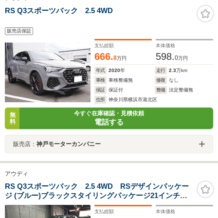
RS Q3スポーツバック 2.5 4WD
販売店保証
支払総額
本体価格
666.
598.
8
0
万円
万円
年式
2020
年
走行
2.3
万km
車検
車検整備無
修復
なし
保証
保証付
整備
法定整備無
住所
神奈川県横浜市港北区
今すぐ在庫確認・見積依頼
無
電話する
料
販売店：
神戸モーターカンパニー
アウディ
RS Q3スポーツバック 2.5 4WD RSデザインパッケー
ジ (ブルー)ブラックスタイリングパッケージ21インチ
Audi Sport ホイールレッドブレーキキャリパーパノラマ
支払総額
本体価格
ガラスサンルーフMMIナビゲーションプラスアドバンス