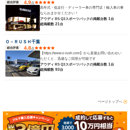
4.9
総合評価
点
高年式・低走行・ディーラー車の専門店！輸入車の事
ならおまかせください！
1
アウディ RS Q3スポーツバックの
掲載台数
台
21
総掲載数
台
Ｏ－ＲＵＳＨ千葉
4.8
総合評価
点
【https://www.o-rush.com】から直接お問い合わせい
ただくと、迅速なご回答が可能です
1
アウディ RS Q3スポーツバックの
掲載台数
台
93
総掲載数
台
ページトップへ