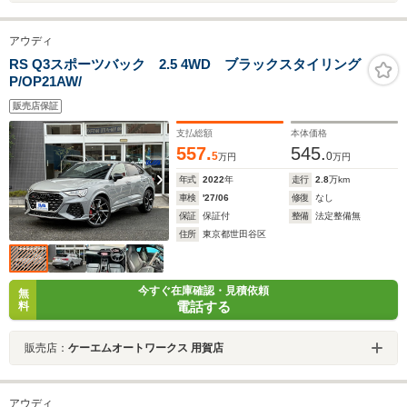
アウディ
RS Q3スポーツバック 2.5 4WD ブラックスタイリング
P/OP21AW/
販売店保証
支払総額
本体価格
557.
545.
5
0
万円
万円
年式
2022
年
走行
2.8
万km
車検
'27/06
修復
なし
保証
保証付
整備
法定整備無
住所
東京都世田谷区
今すぐ在庫確認・見積依頼
無
電話する
料
販売店：
ケーエムオートワークス 用賀店
アウディ