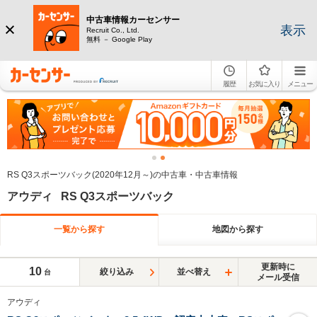
中古車情報カーセンサー
表示
Recruit Co., Ltd.
無料 － Google Play
履歴
お気に入り
メニュー
RS Q3スポーツバック(2020年12月～)の中古車・中古車情報
アウディ RS Q3スポーツバック
一覧から探す
地図から探す
更新時に
10
絞り込み
並べ替え
台
メール受信
アウディ