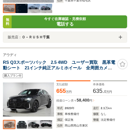
住所
千葉県千葉市稲毛区
今すぐ在庫確認・見積依頼
無
電話する
料
販売店：
Ｏ－ＲＵＳＨ千葉
アウディ
RS Q3スポーツバック 2.5 4WD ユーザー買取 黒革電
動シート 21インチ純正アルミホイール 全周囲カメ
ラ シートヒーター カーテシランプ マトリックス
購入プラン付
LEDヘッドライト パワーリアゲート ドライブレコー
ダー ETC
支払総額
本体価格
655
635.
0
万円
万円
58,400
残価ローン
月々
円
年式
2023
年
走行
2.1
万km
車検
車検整備付
修復
なし
保証
保証無
整備
法定整備付
住所
岡山県岡山市東区