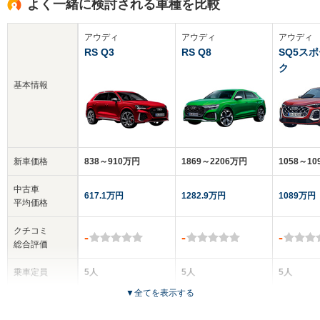
よく一緒に検討される車種を比較
アウディ
アウディ
アウディ
RS Q3
RS Q8
SQ5ス
ク
基本情報
新車価格
838～910万円
1869～2206万円
1058～1
中古車
617.1万円
1282.9万円
1089万円
平均価格
クチコミ
-
-
-
総合評価
乗車定員
5人
5人
5人
▼
全てを表示する
ドア数
5ドア
5ドア
5ドア