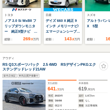
トヨタ
日産
スズキ
ノア 2.0 Si WxBII フ
デイズ 660 X 純正 9
アルトラパン
リップダウンモニタ
インチ メモリーナビ/
X 5型
ー 純正9型ナビ バ
エマージェンシーブレ
ックカメラ セーフテ
ーキ/アラウンドビュ
269
143
1
総額：
.9
万円
総額：
.8
万円
総額：
ィセンス クルーズコ
ーモニター/ドライブ
ントロール 両側電動
レコーダー 純正/ヘッ
ドア LEDヘッド オ
ドランプ
アウディ
ートハイビーム 純正
LED/Bluetooth接
16インチアルミ リ
続/ETC/EBD付ABS
RS Q3スポーツバック 2.5 4WD RSデザインPKGエク
ステンデッドレッド21AW
アオートエアコン ス
マートキー ETC
販売店保証
車両品質評価書付
支払総額
本体価格
641.
619.
3
9
万円
万円
年式
2023
年
走行
1.0
万km
車検
'26/08
修復
なし
保証
保証付
整備
法定整備無