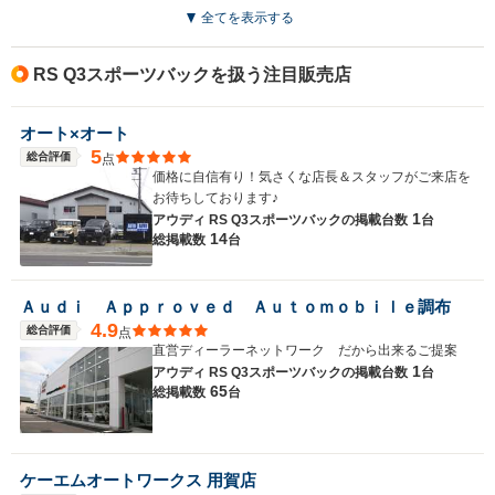
全てを表示する
駆動方式
4WD
4WD
4WD
RS Q3スポーツバックを扱う注目販売店
オート×オート
5
総合評価
点
価格に自信有り！気さくな店長＆スタッフがご来店を
お待ちしております♪
1
アウディ RS Q3スポーツバックの
掲載台数
台
14
総掲載数
台
Ａｕｄｉ Ａｐｐｒｏｖｅｄ Ａｕｔｏｍｏｂｉｌｅ調布
4.9
総合評価
点
直営ディーラーネットワーク だから出来るご提案
1
アウディ RS Q3スポーツバックの
掲載台数
台
65
総掲載数
台
ケーエムオートワークス 用賀店