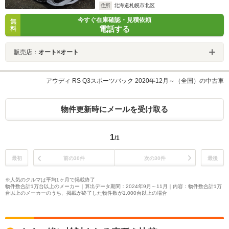
住所
北海道札幌市北区
今すぐ在庫確認・見積依頼
無
電話する
料
販売店：
オート×オート
アウディ RS Q3スポーツバック 2020年12月～（全国）の中古車
物件更新時にメールを受け取る
1
/1
最初
前の30件
次の30件
最後
※人気のクルマは平均1ヶ月で掲載終了
物件数合計1万台以上のメーカー｜算出データ期間：2024年9月～11月｜内容：物件数合計1万
台以上のメーカーのうち、掲載が終了した物件数が1,000台以上の場合