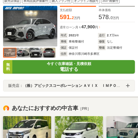
販売店保証
車両品質評価書付
購入プラン付
オンライン相談可
360°画像付
プ&スポイラー マトリクスLED 赤キャリパー ハルト
ゲ22AW
支払総額
本体価格
591.
578.
2
0
万円
万円
47,900
通常ローン
月々
円
年式
2021
年
走行
2.7
万km
車検
車検整備付
修復
なし
保証
保証付
整備
法定整備付
住所
神奈川県川崎市多摩区
今すぐ在庫確認・見積依頼
無
電話する
料
販売店：
（株）アビックスコーポレーション ＡＶＩＸ ＩＭＰＯＲＴ ＰＲＥＭＩＵＭ
あなたにおすすめの中古車
［PR］