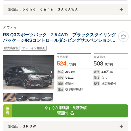
販売店：
ｂｏｎｄ ｃａｒｓ ＳＡＫＡＷＡ
アウディ
RS Q3スポーツバック 2.5 4WD ブラックスタイリング
パッケージ/RSコントロールダンピングサスペンション/
マトリクスLEDヘッドライト/SONOSサウンドシステム/
販売店保証
オンライン相談可
カラードブレーキキャリパー/21インチ10スポークスター
デザインアルミ/
支払総額
本体価格
524.
508.
7
0
万円
万円
年式
2021
年
走行
4.8
万km
車検
'26/12
修復
なし
保証
保証付
整備
法定整備付
住所
岐阜県羽島郡
今すぐ在庫確認・見積依頼
無
電話する
料
販売店：
ＧＲＯＷ