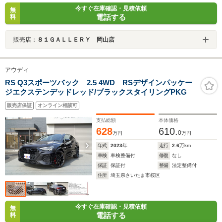
今すぐ在庫確認・見積依頼
無
電話する
料
販売店：
８１ＧＡＬＬＥＲＹ 岡山店
アウディ
RS Q3スポーツバック 2.5 4WD RSデザインパッケー
ジエクステンデッドレッド/ブラックスタイリングPKG
販売店保証
オンライン相談可
支払総額
本体価格
628
610.
0
万円
万円
年式
2023
年
走行
2.6
万km
車検
車検整備付
修復
なし
保証
保証付
整備
法定整備付
住所
埼玉県さいたま市桜区
今すぐ在庫確認・見積依頼
無
電話する
料