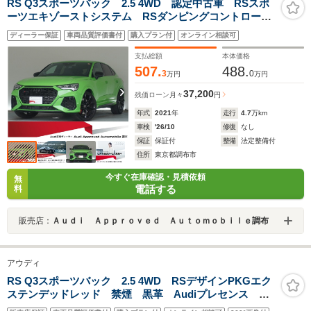
RS Q3スポーツバック 2.5 4WD 認定中古車 RSスポ
ーツエキゾーストシステム RSダンピングコントロール
サスペンション RSデザインパッケージレッド
ディーラー保証
車両品質評価書付
購入プラン付
オンライン相談可
SONOSサウンド ファインナッパレザー マトリクス
LEDヘッドライト ブラックAudi rings
支払総額
本体価格
507.
488.
3
0
万円
万円
37,200
残価ローン
月々
円
年式
2021
年
走行
4.7
万km
車検
'26/10
修復
なし
保証
保証付
整備
法定整備付
住所
東京都調布市
今すぐ在庫確認・見積依頼
無
電話する
料
販売店：
Ａｕｄｉ Ａｐｐｒｏｖｅｄ Ａｕｔｏｍｏｂｉｌｅ調布
アウディ
RS Q3スポーツバック 2.5 4WD RSデザインPKGエク
ステンデッドレッド 禁煙 黒革 Audiプレセンス
ACC 全周C バーチャルCP+ ナビTV MAXTONリッ