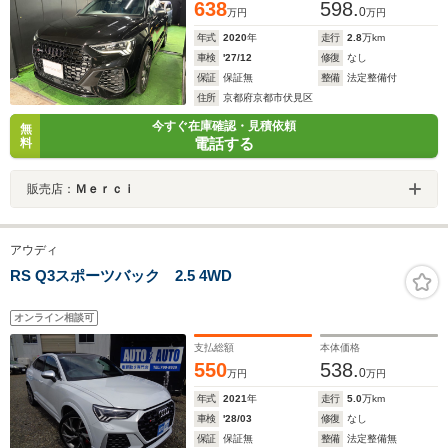
638
598.
トキー スマートキー
0
万円
万円
年式
2020
年
走行
2.8
万km
車検
'27/12
修復
なし
保証
保証無
整備
法定整備付
住所
京都府京都市伏見区
今すぐ在庫確認・見積依頼
無
電話する
料
販売店：
Ｍｅｒｃｉ
アウディ
RS Q3スポーツバック 2.5 4WD
オンライン相談可
支払総額
本体価格
550
538.
0
万円
万円
年式
2021
年
走行
5.0
万km
車検
'28/03
修復
なし
保証
保証無
整備
法定整備無