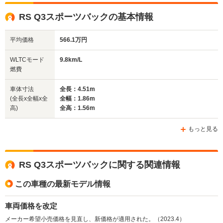
全高
全高
全
RS Q3スポーツバックの基本情報
1.61m
1.7m
1.
平均価格
566.1万円
全幅
全幅
全
WLTCモード
9.8km/L
サイズ
1.86m
2m～2.01m
1
燃費
全長
全長
(全長x全幅x全高)
4.51m
5.01m～5.02m
4.
車体寸法
全長：4.51m
(全長x全幅x全
全幅：1.86m
高)
全高：1.56m
ホイールベース
ホイールベース
ホイー
-m
-m
もっと見る
12.1～12.
7.1～7.4km/L
└市街地:9
9.8km/L
└市街地:4.6～
RS Q3スポーツバックに関する関連情報
10.2km/L
WLTCモード
└市街地:7.2km/L
4.9km/L
└郊外:12.
燃費
└郊外:9.9km/L
└郊外:7.3～7.8km/L
この車種の最新モデル情報
13.1km/L
└高速道路:11.4km/L
└高速道路:8.9～
└高速道路:
9.5km/L
13.9km/L
車両価格を改定
メーカー希望小売価格を見直し、新価格が適用された。（2023.4）
排気量
2480cc
3996cc
2994cc