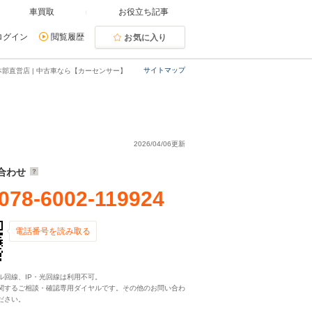
車買取
お役立ち記事
ログイン
閲覧履歴
お気に入り
サイトマップ
部直営店 | 中古車なら【カーセンサー】
2026/04/06更新
合わせ
078-6002-119924
電話番号を読み取る
ル回線、IP・光回線は利用不可。
関するご相談・確認専用ダイヤルです。その他のお問い合わ
ださい。