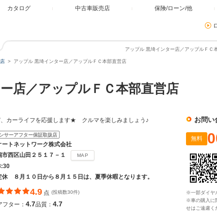
カタログ
中古車販売店
保険/ローン/他
アップル 黒埼インター店／アップルＦＣ本
店
アップル 黒埼インター店／アップルＦＣ本部直営店
ー店／アップルＦＣ本部直営店
お問い
、カーライフを応援します★ クルマを楽しみましょう♪
0
ンサーアフター保証取扱店
無料
オートネットワーク株式会社
潟市西区山田２５１７－１
MAP
8:30
定休 ８月１０日から８月１５日は、夏季休暇となります。
4.9
点
(投稿数30件)
※一部ダイヤ
※車の購入に
4.7
4.7
アフター：
品質：
せはご遠慮く