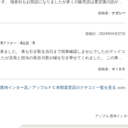
ます。 他各社もお世話になりましたが多くの販売店は査定後の話が…
投稿者：
ナガシー
投稿日：
2024年04月27日
5
4
5
：
アフター：
品質：
来ました。 車も引き取る当日まで現車確認しませんでしたがグッドコ
したが店長と担当の長谷川君が縁を引き寄せてくれました。 この車…
投稿者：
ＨＩＤＥ
 黒埼インター店／アップルＦＣ本部直営店のクチコミ一覧を見る
(30件)
アップル 黒埼インタ