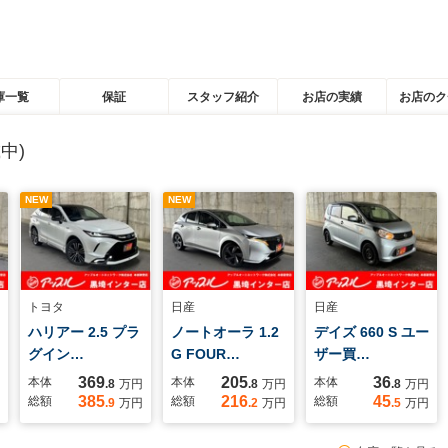
庫一覧
保証
スタッフ紹介
お店の実績
お店のク
中)
NEW
NEW
トヨタ
日産
日産
ハリアー 2.5 プラ
ノートオーラ 1.2
デイズ 660 S ユー
グイン…
G FOUR…
ザー買…
369
205
36
本体
本体
本体
.8
万円
.8
万円
.8
万円
385
216
45
総額
総額
総額
.9
万円
.2
万円
.5
万円