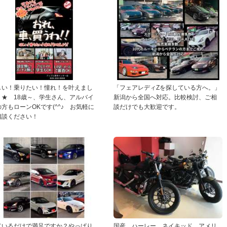
しい！乗りたい！憧れ！を叶えまし
「フェアレディZを探している方へ。」
う★ 18歳～、学生さん、アルバイ
新潟から全国へ対応。比較検討、ご相
方もローンOKです(^^♪ お気軽に
談だけでも大歓迎です。
相談ください！
ているだけで満足ですか？やっぱり
国産、ハーレー、ネイキッド、アメリ