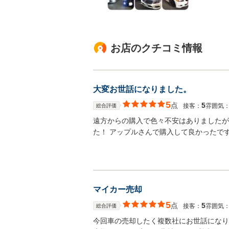
お店のクチコミ情報
大変お世話になりました。
5
点
5
接客：
雰囲気
総合評価
遠方からの購入で色々不安はありましたが
た！ アップルさんで購入して良かったです
マイカー売却
5
点
5
接客：
雰囲気
総合評価
今回車の売却したく複数社にお世話になり