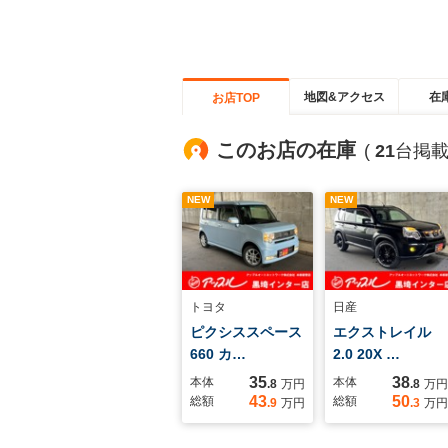
地図&アクセス
在
お店TOP
このお店の在庫
(
21
台掲載
NEW
NEW
トヨタ
日産
ピクシススペース
エクストレイル
660 カ…
2.0 20X …
35
38
本体
本体
.8
万円
.8
万円
43
50
総額
総額
.9
万円
.3
万円