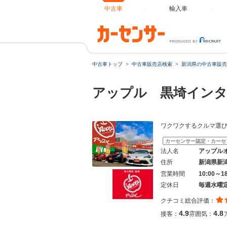
中古車
輸入車
中古車トップ
中古車販売店検索
新潟県の中古車販売
アップル 黒埼インタ
ワクワクするクルマ選び
カーセンサー認定・カーセ
法人名
アップル
住所
新潟県新
営業時間
10:00～1
定休日
毎週水曜
クチコミ総合評価：
4.9
4.8
接客：
雰囲気：