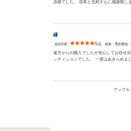
店様でした。 店長と北村さんに感謝致し
縁
5
点
5
接客：
雰囲気
総合評価
遠方からの購入でしたが安心してお任せ出
ンディションでした。 一度はあきらめま
アップル