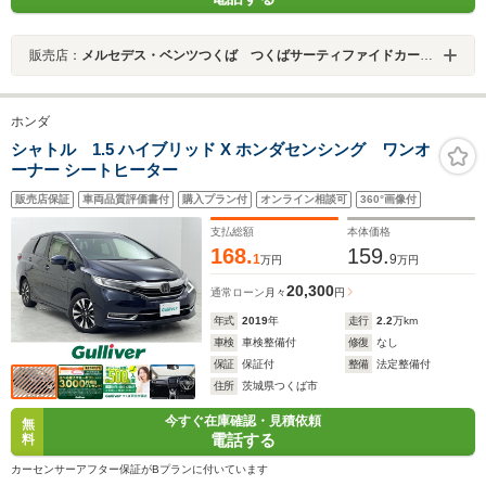
販売店：
メルセデス・ベンツつくば つくばサーティファイドカーセンター
ホンダ
シャトル 1.5 ハイブリッド X ホンダセンシング ワンオ
ーナー シートヒーター
販売店保証
車両品質評価書付
購入プラン付
オンライン相談可
360°画像付
支払総額
本体価格
168.
159.
1
9
万円
万円
20,300
通常ローン
月々
円
年式
2019
年
走行
2.2
万km
車検
車検整備付
修復
なし
保証
保証付
整備
法定整備付
住所
茨城県つくば市
今すぐ在庫確認・見積依頼
無
電話する
料
カーセンサーアフター保証がBプランに付いています