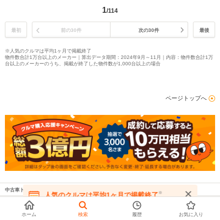
1
/114
最初
前の30件
次の30件
最後
※人気のクルマは平均1ヶ月で掲載終了
物件数合計1万台以上のメーカー｜算出データ期間：2024年9月～11月｜内容：物件数合計1万
台以上のメーカーのうち、掲載が終了した物件数が1,000台以上の場合
ページトップへ
中古車トップ
中古車情報:一覧
茨城県の中古車
※
人気のクルマは平均1ヶ月で掲載終了
在庫が無くなる前にお問い合わせください
ホーム
検索
履歴
お気に入り