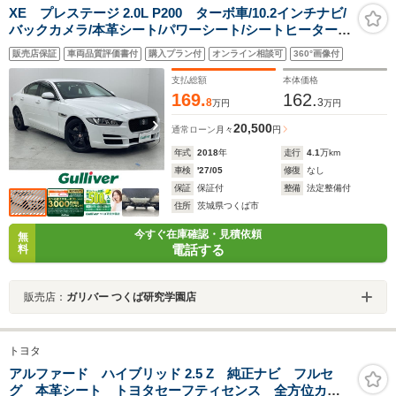
XE プレステージ 2.0L P200 ターボ車/10.2インチナビ/
バックカメラ/本革シート/パワーシート/シートヒーター/
フルオートエアコン/アダプティブクルーズコントロール/
販売店保証
車両品質評価書付
購入プラン付
オンライン相談可
360°画像付
ブレーキアシスト/エアバック/クリアランスソナー
支払総額
本体価格
169.
162.
8
3
万円
万円
20,500
通常ローン
月々
円
年式
2018
年
走行
4.1
万km
車検
'27/05
修復
なし
保証
保証付
整備
法定整備付
住所
茨城県つくば市
今すぐ在庫確認・見積依頼
無
電話する
料
販売店：
ガリバー つくば研究学園店
トヨタ
アルファード ハイブリッド 2.5 Z 純正ナビ フルセ
グ 本革シート トヨタセーフティセンス 全方位カメ