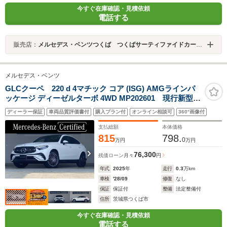
今すぐ在庫確認・見積依頼
電話する
販売店：
メルセデス・ベンツつくば つくばサーティファイドカーセンター
メルセデス・ベンツ
GLCクーペ 220 d 4マチック コア (ISG) AMGラインパ
ッケージ ディーゼルターボ 4WD MP202601 現行新型 P
ルーフ/360度カメラ/20インチAMGアルミ
ディーラー保証
車両品質評価書付
購入プラン付
オンライン相談可
360°画像付
支払総額
本体価格
815
798.
0
万円
万円
76,300
残価ローン
月々
円
年式
2025
年
走行
0.3
万km
車検
'28/09
修復
なし
保証
保証付
整備
法定整備付
住所
茨城県つくば市
今すぐ在庫確認・見積依頼
電話する