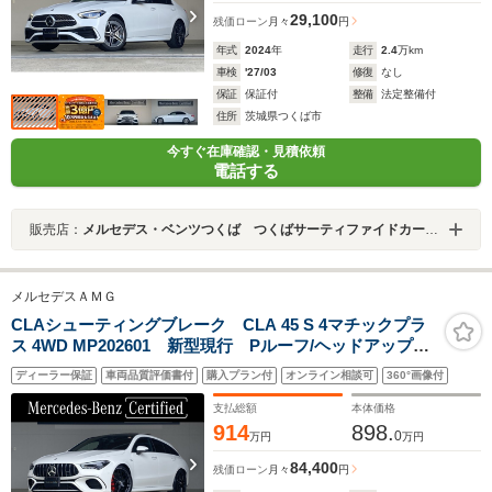
29,100
残価ローン
月々
円
年式
2024
年
走行
2.4
万km
車検
'27/03
修復
なし
保証
保証付
整備
法定整備付
住所
茨城県つくば市
今すぐ在庫確認・見積依頼
電話する
販売店：
メルセデス・ベンツつくば つくばサーティファイドカーセンター
メルセデスＡＭＧ
CLAシューティングブレーク CLA 45 S 4マチックプラ
ス 4WD MP202601 新型現行 Pルーフ/ヘッドアップ
DISP/AMGパフォーマンスシート/シートベンチレータ
ディーラー保証
車両品質評価書付
購入プラン付
オンライン相談可
360°画像付
ー/Burmesterサラウンド/19インチAMGアルミ
支払総額
本体価格
914
898.
0
万円
万円
84,400
残価ローン
月々
円