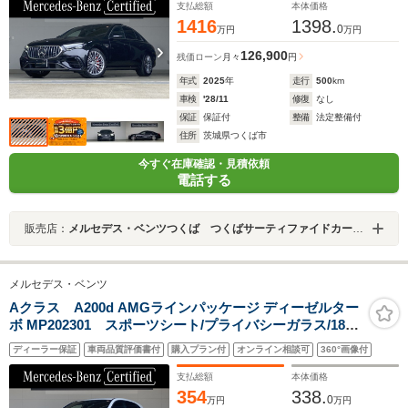
支払総額
本体価格
1416
1398.
0
万円
万円
126,900
残価ローン
月々
円
年式
2025
年
走行
500
km
車検
'28/11
修復
なし
保証
保証付
整備
法定整備付
住所
茨城県つくば市
今すぐ在庫確認・見積依頼
電話する
販売店：
メルセデス・ベンツつくば つくばサーティファイドカーセンター
メルセデス・ベンツ
Aクラス A200d AMGラインパッケージ ディーゼルター
ボ MP202301 スポーツシート/プライバシーガラス/18イ
ンチAMGホイール
ディーラー保証
車両品質評価書付
購入プラン付
オンライン相談可
360°画像付
支払総額
本体価格
354
338.
0
万円
万円