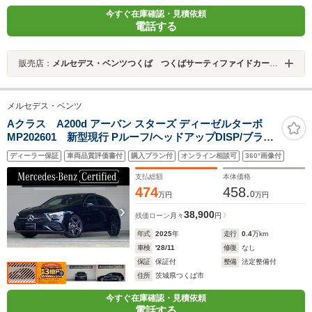
今すぐ在庫確認・見積依頼
電話する
販売店：
メルセデス・ベンツつくば つくばサーティファイドカーセンター
メルセデス・ベンツ
Aクラス A200d アーバン スターズ ディーゼルターボ
MP202601 新型現行 Pルーフ/ヘッドアップDISP/ブラン
ドロゴプロジェクター/本革/360度カメラ
ディーラー保証
車両品質評価書付
購入プラン付
オンライン相談可
360°画像付
支払総額
本体価格
474
458.
0
万円
万円
38,900
残価ローン
月々
円
年式
2025
年
走行
0.4
万km
車検
'28/11
修復
なし
保証
保証付
整備
法定整備付
住所
茨城県つくば市
今すぐ在庫確認・見積依頼
電話する