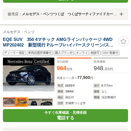
販売店：
メルセデス・ベンツつくば つくばサーティファイドカーセンター
メルセデス・ベンツ
EQE SUV 350 4マチック AMGラインパッケージ 4WD
MP202402 新型現行 Pルーフ/ハイパースクリーン/ステ
アリングヒーター/イルミステップカバー/シートベンチレ
ディーラー保証
車両品質評価書付
購入プラン付
オンライン相談可
360°画像付
ーター/ヘッドアップDISP/Burmester3D/ブランドロゴプ
ロジェクター
支払総額
本体価格
964
948.
0
万円
万円
77,900
残価ローン
月々
円
年式
2025
年
走行
0.7
万km
車検
'28/04
修復
なし
保証
保証付
整備
法定整備付
住所
茨城県つくば市
今すぐ在庫確認・見積依頼
電話する