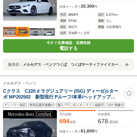
20,300
残価ローン
月々
円
年式
2022
年
走行
2.2
万km
車検
'27/11
修復
なし
保証
保証付
整備
法定整備付
住所
茨城県つくば市
今すぐ在庫確認・見積依頼
電話する
販売店：
メルセデス・ベンツつくば つくばサーティファイドカーセンター
メルセデス・ベンツ
Cクラス C220 d ラグジュアリー (ISG) ディーゼルター
ボ MP202502 新型現行 Pルーフ/本革/ヘッドアップ
DISP/Burmester 3Dサラウンド/ブランドロゴプロジェク
ディーラー保証
車両品質評価書付
購入プラン付
オンライン相談可
360°画像付
ター/シートベンチレーター/19インチアルミ/360度カメラ
支払総額
本体価格
694
678.
0
万円
万円
61,600
残価ローン
月々
円