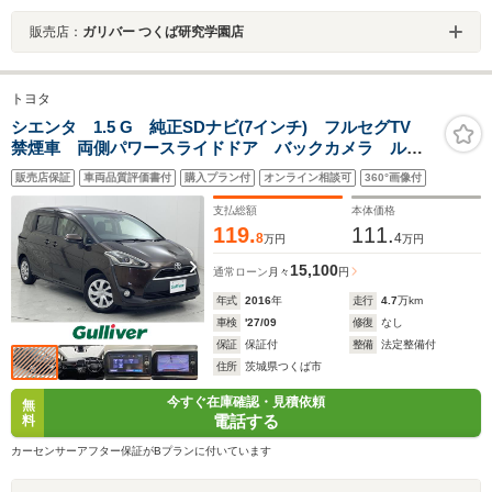
販売店：
ガリバー つくば研究学園店
トヨタ
シエンタ 1.5 G 純正SDナビ(7インチ) フルセグTV
禁煙車 両側パワースライドドア バックカメラ ルー
フレール 3列シート LEDヘッドライト スマートキ
販売店保証
車両品質評価書付
購入プラン付
オンライン相談可
360°画像付
ー ドライブレコーダー 純正アルミ アイドリングス
トップ
支払総額
本体価格
119.
111.
8
4
万円
万円
15,100
通常ローン
月々
円
年式
2016
年
走行
4.7
万km
車検
'27/09
修復
なし
保証
保証付
整備
法定整備付
住所
茨城県つくば市
今すぐ在庫確認・見積依頼
無
電話する
料
カーセンサーアフター保証がBプランに付いています