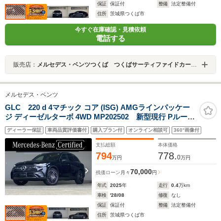
保証
保証付
整備
法定整備付
住所
茨城県つくば市
今すぐ在庫確認・見積依頼
電話する
販売店：
メルセデス・ベンツつくば つくばサーティファイドカーセンター
メルセデス・ベンツ
GLC 220 d 4マチック コア (ISG) AMGラインパッケー
ジ ディーゼルターボ 4WD MP202502 新型現行 Pルー
フ/360度カメラ/ブランドロゴプロジェクターライト/ARナ
ディーラー保証
車両品質評価書付
購入プラン付
オンライン相談可
360°画像付
ビ/指紋認証機能/ARTICOダッシュボード
支払総額
本体価格
794
778.
0
万円
万円
70,000
残価ローン
月々
円
年式
2025
年
走行
0.4
万km
車検
'28/08
修復
なし
保証
保証付
整備
法定整備付
住所
茨城県つくば市