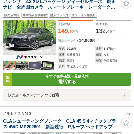
アテンザ 2.2 XD Lパッケージ ディーゼルターボ 純正
ナビ 全周囲カメラ スマートブレーキ レーダークル
ーズ BOSE 禁煙車 革シート 全席シートヒーター
販売店保証
車両品質評価書付
購入プラン付
オンライン相談可
前席シートヒーター 前席パワーシート ステアリング
ヒーター コーナーセンサー LEDヘッド
支払総額
本体価格
149.
132.
9
0
万円
万円
14,000
通常ローン
月々
円
年式
2018
年
走行
9.5
万km
車検
車検整備付
修復
なし
保証
保証付
整備
法定整備付
住所
茨城県つくば市
今すぐ在庫確認・見積依頼
無
電話する
料
販売店：
ネクステージ つくば店
メルセデスＡＭＧ
PR
CLAシューティングブレーク CLA 45 S 4マチックプラ
ス 4WD MP202601 新型現行 Pルーフ/ヘッドアップ
DISP/AMGパフォーマンスシート/シートベンチレータ