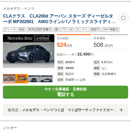
メルセデス・ベンツ
CLAクラス CLA200d アーバン スターズ ディーゼルタ
ーボ MP202601 AMGライン/パノラミックスライディン
グルーフ/19インチAMG/本革シート/360°カメラ
ディーラー保証
車両品質評価書付
購入プラン付
オンライン相談可
360°画像付
支払総額
本体価格
524
508.
0
万円
万円
32,400
残価ローン
月々
円
年式
2025
年
走行
0.5
万km
車検
'28/09
修復
なし
保証
保証付
整備
法定整備付
住所
茨城県つくば市
今すぐ在庫確認・見積依頼
電話する
販売店：
メルセデス・ベンツつくば つくばサーティファイドカーセンター
ジャガー