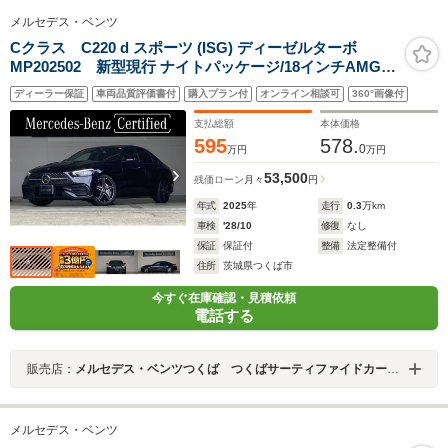
メルセデス・ベンツ
Cクラス C220 d スポーツ (ISG) ディーゼルターボ
MP202502 新型現行 ナイトパッケージ/18インチAMGア
ルミ/ハイパフォーマンスヘッドライト/プライバシーガラ
ディーラー保証
車両品質評価書付
購入プラン付
オンライン相談可
360°画像付
ス/スポーツサスペンション
支払総額
本体価格
595
578.
0
万円
万円
53,500
残価ローン
月々
円
年式
2025
年
走行
0.3
万km
車検
'28/10
修復
なし
保証
保証付
整備
法定整備付
住所
茨城県つくば市
今すぐ在庫確認・見積依頼
電話する
販売店：
メルセデス・ベンツつくば つくばサーティファイドカーセンター
メルセデス・ベンツ