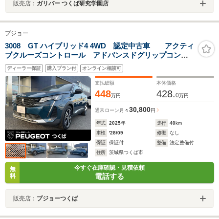
販売店：
ガリバー つくば研究学園店
プジョー
3008 GT ハイブリッド4 4WD 認定中古車 アクティ
ブクルーズコントロール アドバンスドグリップコント
ロール ブラインドスポットモニター ステアリングパ
ディーラー保証
購入プラン付
オンライン相談可
ドルシフト 電動テールゲート Bluetooth ETC車載器
支払総額
本体価格
448
428.
0
万円
万円
30,800
通常ローン
月々
円
年式
2025
年
走行
40
km
車検
'28/09
修復
なし
保証
保証付
整備
法定整備付
住所
茨城県つくば市
今すぐ在庫確認・見積依頼
無
電話する
料
販売店：
プジョーつくば