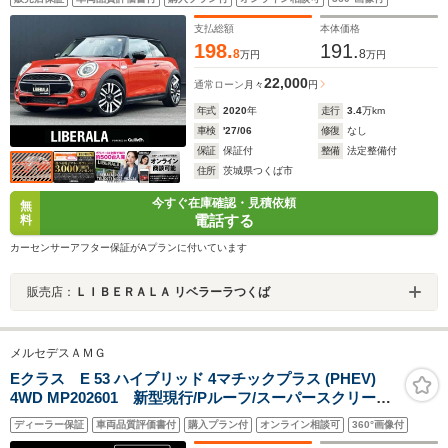
純正ナビ バックカメラ シートヒーター LEDヘッド
ライトスマートキー Pスタート
支払総額
本体価格
198.
191.
8
8
万円
万円
22,000
通常ローン
月々
円
年式
2020
年
走行
3.4
万km
車検
'27/06
修復
なし
保証
保証付
整備
法定整備付
住所
茨城県つくば市
今すぐ在庫確認・見積依頼
無
電話する
料
カーセンサーアフター保証がAプランに付いています
販売店：
ＬＩＢＥＲＡＬＡ リベラーラつくば
メルセデスＡＭＧ
Eクラス E 53 ハイブリッド 4マチックプラス (PHEV)
4WD MP202601 新型現行/Pルーフ/スーパースクリーン/
自撮り&ビデオカメラ/スーパースクリーン/ヘッドアップ
ディーラー保証
車両品質評価書付
購入プラン付
オンライン相談可
360°画像付
DISP/レッドキャリパー/20インチAMGアルミ