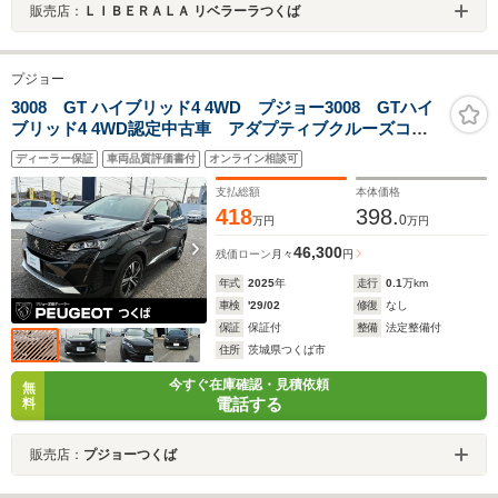
販売店：
ＬＩＢＥＲＡＬＡ リベラーラつくば
プジョー
3008 GT ハイブリッド4 4WD プジョー3008 GTハイ
ブリッド4 4WD認定中古車 アダプティブクルーズコン
トロール ブラインドスポットモニター バックカメ
ディーラー保証
車両品質評価書付
オンライン相談可
ラ ハンズフリーパワーリフトゲート プラグインハイブ
リッド
支払総額
本体価格
418
398.
0
万円
万円
46,300
残価ローン
月々
円
年式
2025
年
走行
0.1
万km
車検
'29/02
修復
なし
保証
保証付
整備
法定整備付
住所
茨城県つくば市
今すぐ在庫確認・見積依頼
無
電話する
料
販売店：
プジョーつくば