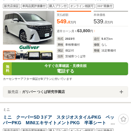
ラ パノラミックビューモニター ブレーキホールド
販売店保証
車両品質評価書付
購入プラン付
オンライン相談可
360°画像付
パワースライドドア コーナーセンサー ETC2.0 ユニ
バーサルステップ オットマン
支払総額
本体価格
549.
539.
8
0
万円
万円
63,800
通常ローン
月々
円
年式
2023
年
走行
5.0
万km
車検
車検整備付
修復
なし
保証
保証付
整備
法定整備付
住所
茨城県つくば市
今すぐ在庫確認・見積依頼
無
電話する
料
カーセンサーアフター保証がBプランに付いています
販売店：
ガリバー つくば研究学園店
ミニ
ミニ クーパーSD 3ドア スタジオスタイルPKG ペッ
パーPKG MINIエキサイトメントPKG 半革シート ハ
ーマンカードン インテリジェントS コンフォートA
販売店保証
車両品質評価書付
購入プラン付
オンライン相談可
360°画像付