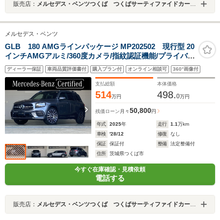
販売店：
メルセデス・ベンツつくば つくばサーティファイドカーセンター
メルセデス・ベンツ
GLB 180 AMGラインパッケージ MP202502 現行型 20
インチAMGアルミ/360度カメラ/指紋認証機能/プライバシ
ーガラス
ディーラー保証
車両品質評価書付
購入プラン付
オンライン相談可
360°画像付
支払総額
本体価格
514
498.
0
万円
万円
50,800
残価ローン
月々
円
年式
2025
年
走行
1.1
万km
車検
'28/12
修復
なし
保証
保証付
整備
法定整備付
住所
茨城県つくば市
今すぐ在庫確認・見積依頼
電話する
販売店：
メルセデス・ベンツつくば つくばサーティファイドカーセンター