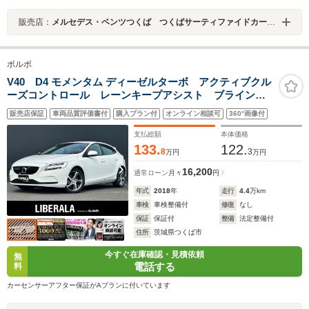
販売店：
メルセデス・ベンツつくば つくばサーティファイドカーセンター
ボルボ
V40 D4 モメンタム ディーゼルターボ アクティブクル
ーズコントロール レーンキープアシスト ブラインド
スポットインフォメーションシステム 純正HDDナビ
販売店保証
車両品質評価書付
購入プラン付
オンライン相談可
360°画像付
フルセグTV バックカメラ ETC 前後ドラレコ パワ
ーシート LEDヘッドライト オートライト
支払総額
本体価格
133.
122.
8
3
万円
万円
16,200
通常ローン
月々
円
年式
2018
年
走行
4.4
万km
車検
車検整備付
修復
なし
保証
保証付
整備
法定整備付
住所
茨城県つくば市
今すぐ在庫確認・見積依頼
無
電話する
料
カーセンサーアフター保証がAプランに付いています