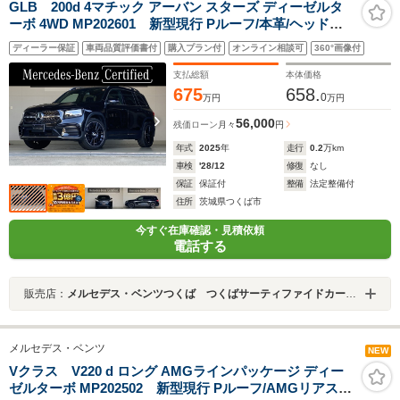
GLB 200d 4マチック アーバン スターズ ディーゼルタ
ーボ 4WD MP202601 新型現行 Pルーフ/本革/ヘッドア
ップDISP/Burmesterサラウンド/ブランドロゴプロジェク
ディーラー保証
車両品質評価書付
購入プラン付
オンライン相談可
360°画像付
ター/360度カメラ
支払総額
本体価格
675
658.
0
万円
万円
56,000
残価ローン
月々
円
年式
2025
年
走行
0.2
万km
車検
'28/12
修復
なし
保証
保証付
整備
法定整備付
住所
茨城県つくば市
今すぐ在庫確認・見積依頼
電話する
販売店：
メルセデス・ベンツつくば つくばサーティファイドカーセンター
メルセデス・ベンツ
NEW
Vクラス V220 d ロング AMGラインパッケージ ディー
ゼルターボ MP202502 新型現行 Pルーフ/AMGリアスポ