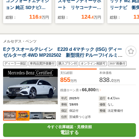
コンフォートエディシ
ズキセーフティーサポ
リッド MZ 純
ョン 純正 SDナビ/シ
ート リヤコーナーセ
リーナビ 衝
ートヒーター/ヘッド
ンサー リモコンドア
レーキ 全周
116
124
1
総額：
.9
万円
総額：
.4
万円
総額：
ランプ
ロック シートヒータ
ラ シートヒ
LED/Bluetooth接
ー マニュアルエアコ
LEDヘッド 純
続/ETC/EBD付ABS/横
ン 走行距離約9000
インチアルミ
メルセデス・ベンツ
滑り防止装置/アイド
キロ オーディオレ
ル ETC
リングストップ/バッ
ス オートライト
Eクラスオールテレイン E220 d 4マチック (ISG) ディー
ゼルターボ 4WD MP202502 新型現行 Pルーフ/イルミグ
クモニター/フルセグ
リル/ヘッドアップDISP/Burmester4Dサラウンド/アクテ
TV/エアバッグ 運転席
ディーラー保証
車両品質評価書付
購入プラン付
オンライン相談可
360°画像付
ィブアンビエントライト/19インチアルミ
支払総額
本体価格
855
838.
0
万円
万円
66,800
残価ローン
月々
円
年式
2025
年
走行
0.4
万km
車検
'28/05
修復
なし
保証
保証付
整備
法定整備付
住所
茨城県つくば市
今すぐ在庫確認・見積依頼
電話する