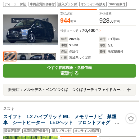
イラー/イルミグリル/エアサス/Burmesterサラウンド/ブ
ディーラー保証
車両品質評価書付
購入プラン付
オンライン相談可
360°画像付
ランドロゴプロジェクター/デジタルルームミラー/ステア
リングヒーター/カーボンルックインテリア/360度カメラ
支払総額
本体価格
944
928.
0
万円
万円
70,400
残価ローン
月々
円
年式
2025
年
走行
0.1
万km
車検
'28/08
修復
なし
保証
保証付
整備
法定整備付
住所
茨城県つくば市
今すぐ在庫確認・見積依頼
電話する
販売店：
メルセデス・ベンツつくば つくばサーティファイドカーセンター
スズキ
スイフト 1.2 ハイブリッド ML メモリーナビ 禁煙
車 シートヒーター LEDヘッド フロントフォグ オ
ートライト ETC 純正16インチAW オートエアコン
販売店保証
車両品質評価書付
購入プラン付
オンライン相談可
Bluetooth接続 CD/DVD再生 パドルシフト プッシュ