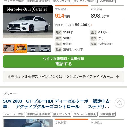
ディーラー保証
車両品質評価書付
購入プラン付
オンライン相談可
360°画像付
ー/Burmesterサラウンド/19インチAMGアルミ
支払総額
本体価格
914
898.
0
万円
万円
84,400
残価ローン
月々
円
年式
2025
年
走行
0.3
万km
車検
'28/09
修復
なし
保証
保証付
整備
法定整備付
住所
茨城県つくば市
今すぐ在庫確認・見積依頼
電話する
販売店：
メルセデス・ベンツつくば つくばサーティファイドカーセンター
プジョー
SUV 2008 GT ブルーHDi ディーゼルターボ 認定中古
車 アクティブクルーズコントロール ステアリン
グパドルシフト アップルカープレイ アンドロイド
ディーラー保証
車両品質評価書付
購入プラン付
オンライン相談可
360°画像付
オート Bluetooth ETC車載器認定中古車
支払総額
本体価格