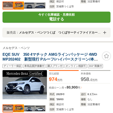
保証
保証付
整備
法定整備付
住所
茨城県つくば市
今すぐ在庫確認・見積依頼
電話する
販売店：
メルセデス・ベンツつくば つくばサーティファイドカーセンター
メルセデス・ベンツ
EQE SUV 350 4マチック AMGラインパッケージ 4WD
MP202402 新型現行 Pルーフ/ハイパースクリーン/本革/
ヘッドアップDISP/シートベンチレーター/ステアリングヒ
ディーラー保証
車両品質評価書付
購入プラン付
オンライン相談可
360°画像付
ーター/21インチAMGマルチスポークアルミ/ARナビ/エア
サス/リアアクスルステア
支払総額
本体価格
974
958.
0
万円
万円
80,900
残価ローン
月々
円
年式
2025
年
走行
0.1
万km
車検
'28/03
修復
なし
保証
保証付
整備
法定整備付
住所
茨城県つくば市