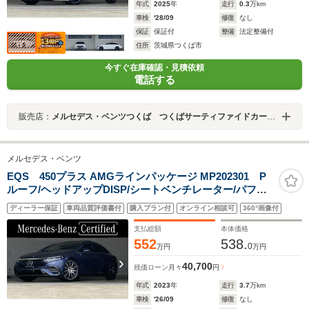
年式
2025
年
走行
0.3
万km
車検
'28/09
修復
なし
保証
保証付
整備
法定整備付
住所
茨城県つくば市
今すぐ在庫確認・見積依頼
電話する
販売店：
メルセデス・ベンツつくば つくばサーティファイドカーセンター
メルセデス・ベンツ
EQS 450プラス AMGラインパッケージ MP202301 P
ルーフ/ヘッドアップDISP/シートベンチレーター/パフュ
ーム/Burmesterサラウンド/リアベルトバッグ/AMGトラ
ディーラー保証
車両品質評価書付
購入プラン付
オンライン相談可
360°画像付
ンクリッドスポイラーリップ
支払総額
本体価格
552
538.
0
万円
万円
40,700
残価ローン
月々
円
年式
2023
年
走行
3.7
万km
車検
'26/09
修復
なし