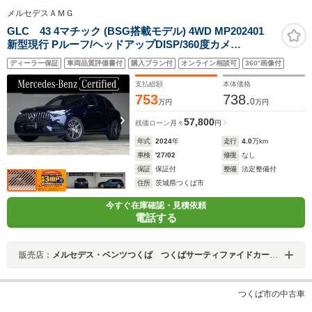
メルセデスＡＭＧ
GLC 43 4マチック (BSG搭載モデル) 4WD MP202401
新型現行 Pルーフ/ヘッドアップDISP/360度カメ
ラ/Burmester 3D/AMG Performance ステアリング/シー
ディーラー保証
車両品質評価書付
購入プラン付
オンライン相談可
360°画像付
トベンチレーター/リアアクスルステアリング/20インチ
AMGアルミ
支払総額
本体価格
753
738.
0
万円
万円
57,800
残価ローン
月々
円
年式
2024
年
走行
4.0
万km
車検
'27/02
修復
なし
保証
保証付
整備
法定整備付
住所
茨城県つくば市
今すぐ在庫確認・見積依頼
電話する
販売店：
メルセデス・ベンツつくば つくばサーティファイドカーセンター
つくば市の中古車