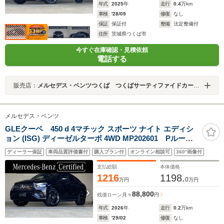
年式
2025
年
走行
0.4
万km
車検
'28/09
修復
なし
保証
保証付
整備
法定整備付
住所
茨城県つくば市
今すぐ在庫確認・見積依頼
電話する
販売店：
メルセデス・ベンツつくば つくばサーティファイドカーセンター
メルセデス・ベンツ
GLEクーペ 450 d 4マチック スポーツ ナイト エディシ
ョン (ISG) ディーゼルターボ 4WD MP202601 Pルーフ/
エアサス/ナイトパッケージ/本革(ナッパレザー)シート/シ
ディーラー保証
車両品質評価書付
購入プラン付
オンライン相談可
360°画像付
ートベンチレーター/ステアリングヒーター/22インチ
AMGアルミ/ヘッドアップDISP/ドアクロージングサポー
支払総額
本体価格
ト/Burmesterサラウンド
1216
1198.
0
万円
万円
88,800
残価ローン
月々
円
年式
2026
年
走行
0.2
万km
車検
'29/02
修復
なし