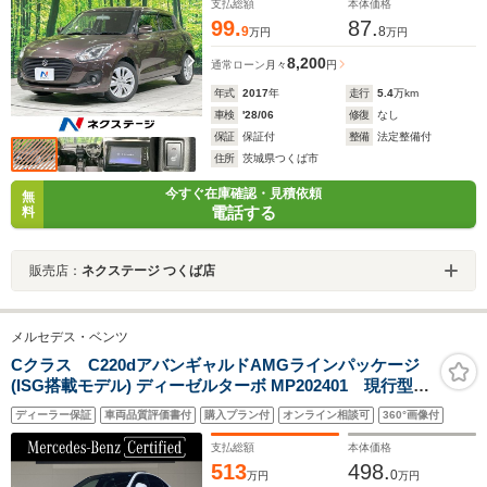
スタート
支払総額
本体価格
99.
87.
9
8
万円
万円
8,200
通常ローン
月々
円
年式
2017
年
走行
5.4
万km
車検
'28/06
修復
なし
保証
保証付
整備
法定整備付
住所
茨城県つくば市
今すぐ在庫確認・見積依頼
無
電話する
料
販売店：
ネクステージ つくば店
メルセデス・ベンツ
Cクラス C220dアバンギャルドAMGラインパッケージ
(ISG搭載モデル) ディーゼルターボ MP202401 現行型 P
ルーフ/ヘッドアップDISP/リアアクスルステア/ARナ
ディーラー保証
車両品質評価書付
購入プラン付
オンライン相談可
360°画像付
ビ/18インチAMGアルミ
支払総額
本体価格
513
498.
0
万円
万円