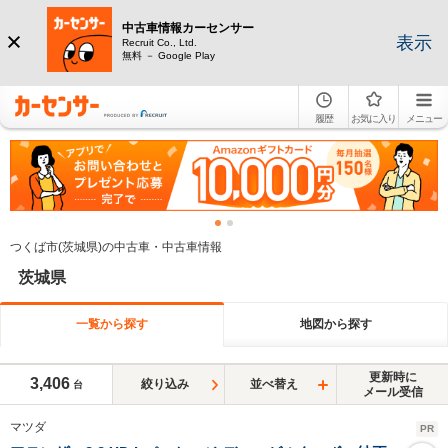
中古車情報カーセンサー
表示
Recruit Co., Ltd.
無料 － Google Play
履歴
お気に入り
メニュー
つくば市(茨城県)の中古車・中古車情報
茨城県
一覧から探す
地図から探す
更新時に
3,406
絞り込み
並べ替え
台
メール受信
マツダ
PR