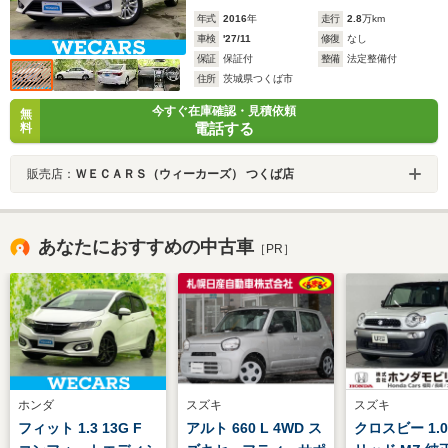
年式
2016
年
走行
2.8
万km
車検
'27/11
修復
なし
保証
保証付
整備
法定整備付
住所
茨城県つくば市
今すぐ在庫確認・見積依頼
無
電話する
料
販売店：
ＷＥＣＡＲＳ（ウィーカーズ） つくば店
あなたにおすすめの中古車
［PR］
ホンダ
スズキ
スズキ
フィット 1.3 13G F
アルト 660 L 4WD ス
クロスビー 1.