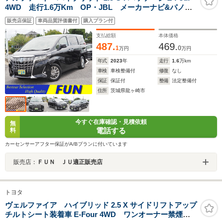
4WD 走行1.6万Km OP・JBL メーカーナビ&パノラ
ミックビュー&IPA2&BSM/PKSB セーフティセンス
販売店保証
車両品質評価書付
購入プラン付
両自動 Pバックドア フラクセン合皮シート 1500W
3眼LED/シーケンシャル OP・スペアタイヤ
支払総額
本体価格
487.
469.
1
0
万円
万円
年式
2023
年
走行
1.6
万km
車検
車検整備付
修復
なし
保証
保証付
整備
法定整備付
住所
茨城県龍ヶ崎市
今すぐ在庫確認・見積依頼
無
電話する
料
カーセンサーアフター保証がA/Bプランに付いています
販売店：
ＦＵＮ ＪＵ適正販売店
トヨタ
ヴェルファイア ハイブリッド 2.5 X サイドリフトアップ
チルトシート装着車 E-Four 4WD ワンオーナー禁煙