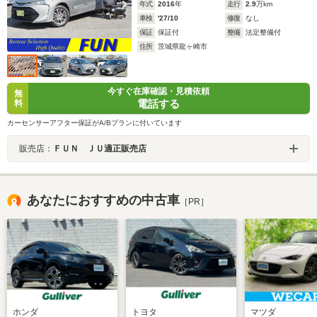
年式
2016
年
走行
2.9
万km
車検
'27/10
修復
なし
保証
保証付
整備
法定整備付
住所
茨城県龍ヶ崎市
今すぐ在庫確認・見積依頼
無
電話する
料
カーセンサーアフター保証がA/Bプランに付いています
販売店：
ＦＵＮ ＪＵ適正販売店
あなたにおすすめの中古車
［PR］
ホンダ
トヨタ
マツダ