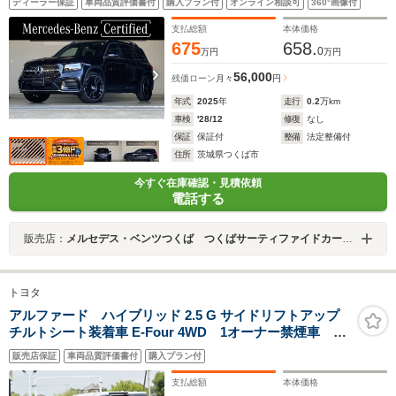
ディーラー保証
車両品質評価書付
購入プラン付
オンライン相談可
360°画像付
ター/360度カメラ
支払総額
本体価格
675
658.
0
万円
万円
56,000
残価ローン
月々
円
年式
2025
年
走行
0.2
万km
車検
'28/12
修復
なし
保証
保証付
整備
法定整備付
住所
茨城県つくば市
今すぐ在庫確認・見積依頼
電話する
販売店：
メルセデス・ベンツつくば つくばサーティファイドカーセンター
トヨタ
アルファード ハイブリッド 2.5 G サイドリフトアップ
チルトシート装着車 E-Four 4WD 1オーナー禁煙車
OP・ディスプレイオーディオプラス/パノラミックビュ
販売店保証
車両品質評価書付
購入プラン付
ー OP・Dインナーミラー OP・後席ディスプレイ セ
ーフティセンス BSM 両自動 Pバックドア コンビ
支払総額
本体価格