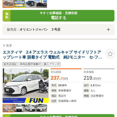
今すぐ在庫確認・見積依頼
無
電話する
料
販売店：
オリエントジャパン ２号店
トヨタ
エスティマ 2.4 アエラス ウェルキャブ サイドリフトア
ップシート車 脱着タイプ 電動式 純2モニター セ-フテ
ィセンス 寒冷地仕様
販売店保証
車両品質評価書付
購入プラン付
支払総額
本体価格
237.
219.
7
0
万円
万円
年式
2018
年
走行
2.8
万km
車検
車検整備付
修復
なし
保証
保証付
整備
法定整備付
住所
茨城県龍ヶ崎市