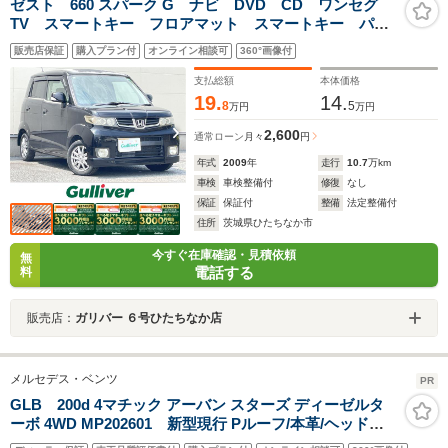
ゼスト 660 スパーク G ナビ DVD CD ワンセグ
TV スマートキー フロアマット スマートキー パワ
ーステアリング パワーウィンドウ ドアバイザー セ
販売店保証
購入プラン付
オンライン相談可
360°画像付
キュリティ 社外13インチAW キセノンライト フォグ
ライト
支払総額
本体価格
19.
14.
8
5
万円
万円
2,600
通常ローン
月々
円
年式
2009
年
走行
10.7
万km
車検
車検整備付
修復
なし
保証
保証付
整備
法定整備付
住所
茨城県ひたちなか市
今すぐ在庫確認・見積依頼
無
電話する
料
販売店：
ガリバー ６号ひたちなか店
メルセデス・ベンツ
PR
GLB 200d 4マチック アーバン スターズ ディーゼルタ
ーボ 4WD MP202601 新型現行 Pルーフ/本革/ヘッドア
ップDISP/Burmesterサラウンド/ブランドロゴプロジェク