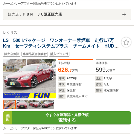
カーセンサーアフター保証がA/Bプランに付いています
販売店：
ＦＵＮ ＪＵ適正販売店
レクサス
LS 500 Iパッケージ ワンオーナー禁煙車 走行1.7万
Km セーフティシステムプラス チームメイト HUD
BSM Dインナーミラー Pトランク ドラレコ前後 ド
販売店保証
車両品質評価書付
購入プラン付
ライバーモニター ヘーゼル革シート 12.3型ナビ
OP・ドアトリム加飾
支払総額
本体価格
626.
599.
7
0
万円
万円
年式
2023
年
走行
1.7
万km
車検
車検整備付
修復
なし
保証
保証付
整備
法定整備付
住所
茨城県龍ヶ崎市
今すぐ在庫確認・見積依頼
無
電話する
料
カーセンサーアフター保証がA/Bプランに付いています