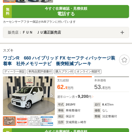
今すぐ在庫確認・見積依頼
無
電話する
料
カーセンサーアフター保証がA/Bプランに付いています
販売店：
ＦＵＮ ＪＵ適正販売店
スズキ
ワゴンR 660 ハイブリッド FX セーフティパッケージ装
着車 社外メモリーナビ 衝突軽減ブレーキ
ディーラー保証
車両品質評価書付
購入プラン付
オンライン相談可
支払総額
本体価格
62.
53.
9
8
万円
万円
9,200
通常ローン
月々
円
年式
2019
年
走行
8.4
万km
車検
車検整備付
修復
なし
保証
保証付
整備
法定整備付
住所
茨城県龍ヶ崎市
今すぐ在庫確認・見積依頼