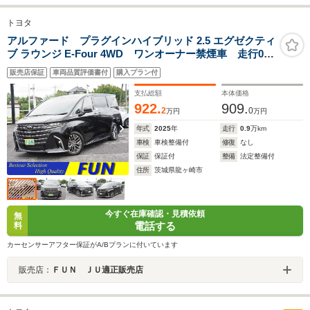
トヨタ
アルファード プラグインハイブリッド 2.5 エグゼクティ
ブ ラウンジ E-Four 4WD ワンオーナー禁煙車 走行0.9
万Km ベージュナッパ革シート セーフティセンス チ
販売店保証
車両品質評価書付
購入プラン付
ームメイト HUD BSM 全周囲 Dインナーミラー
左右独立ムーンルーフ JBL ディスプレイオーディオプ
支払総額
本体価格
ラス&リヤエンタメ
922.
909.
2
0
万円
万円
年式
2025
年
走行
0.9
万km
車検
車検整備付
修復
なし
保証
保証付
整備
法定整備付
住所
茨城県龍ヶ崎市
今すぐ在庫確認・見積依頼
無
電話する
料
カーセンサーアフター保証がA/Bプランに付いています
販売店：
ＦＵＮ ＪＵ適正販売店