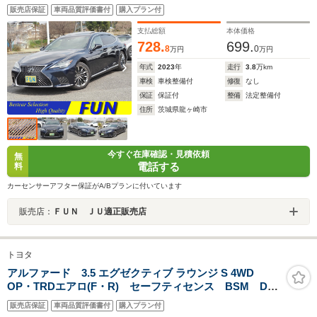
ティシステムプラスA HUD BSM Dインナーミラ
販売店保証
車両品質評価書付
購入プラン付
ー 全周囲 シャトー革シート ハンズフリーPトラン
ク マクレビ 12.3型ディスプレイ
支払総額
本体価格
728.
699.
8
0
万円
万円
年式
2023
年
走行
3.8
万km
車検
車検整備付
修復
なし
保証
保証付
整備
法定整備付
住所
茨城県龍ヶ崎市
今すぐ在庫確認・見積依頼
無
電話する
料
カーセンサーアフター保証がA/Bプランに付いています
販売店：
ＦＵＮ ＪＵ適正販売店
トヨタ
アルファード 3.5 エグゼクティブ ラウンジ S 4WD
OP・TRDエアロ(F・R) セーフティセンス BSM Dイ
ンナーミラー 両自動 Pバックドア 黒ナッパ革シー
販売店保証
車両品質評価書付
購入プラン付
ト JBL メーカーナビ&リヤエンタメ&パノラミックビ