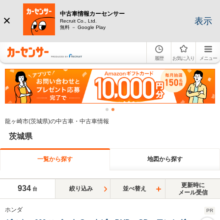
中古車情報カーセンサー
表示
Recruit Co., Ltd.
無料 － Google Play
履歴
お気に入り
メニュー
龍ヶ崎市(茨城県)の中古車・中古車情報
茨城県
一覧から探す
地図から探す
更新時に
934
絞り込み
並べ替え
台
メール受信
ホンダ
PR