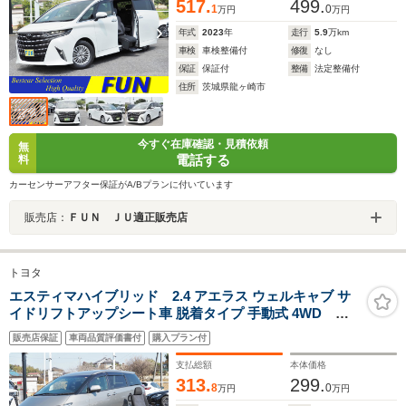
シート 3眼LEDライト ドラレコ前後
517.
499.
1
0
万円
万円
年式
2023
年
走行
5.9
万km
車検
車検整備付
修復
なし
保証
保証付
整備
法定整備付
住所
茨城県龍ヶ崎市
今すぐ在庫確認・見積依頼
無
電話する
料
カーセンサーアフター保証がA/Bプランに付いています
販売店：
ＦＵＮ ＪＵ適正販売店
トヨタ
エスティマハイブリッド 2.4 アエラス ウェルキャブ サ
イドリフトアップシート車 脱着タイプ 手動式 4WD
OP・9インチナビ OP・パワーバックドア OP・ソナ
販売店保証
車両品質評価書付
購入プラン付
ー セーフティセンス 両自動ドア LEDヘッドライ
ト ブラックトリコットシート 1500W 社外ドラレコ
支払総額
本体価格
前後
313.
299.
8
0
万円
万円