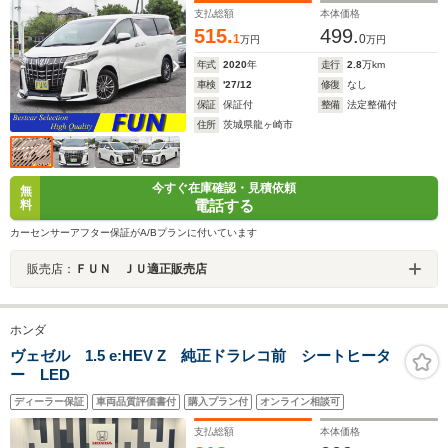
ュー&IPA2 社外ドラレコ前後
支払総額
本体価格
515.
499.
1
0
万円
万円
年式
2020
年
走行
2.8
万km
車検
'27/12
修復
なし
保証
保証付
整備
法定整備付
住所
茨城県龍ヶ崎市
今すぐ在庫確認・見積依頼
無
電話する
料
カーセンサーアフター保証がA/Bプランに付いています
販売店：
ＦＵＮ ＪＵ適正販売店
ホンダ
ヴェゼル 1.5 e:HEV Z 純正ドラレコ前 シートヒータ
ー LED
ディーラー保証
車両品質評価書付
購入プラン付
オンライン相談可
支払総額
本体価格