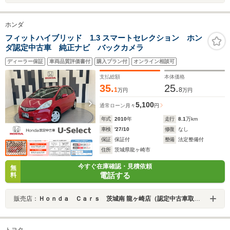
ホンダ
フィットハイブリッド 1.3 スマートセレクション ホン
ダ認定中古車 純正ナビ バックカメラ
ディーラー保証
車両品質評価書付
購入プラン付
オンライン相談可
支払総額
本体価格
35.
25.
1
8
万円
万円
5,100
通常ローン
月々
円
年式
2010
年
走行
8.1
万km
車検
'27/10
修復
なし
保証
保証付
整備
法定整備付
住所
茨城県龍ヶ崎市
今すぐ在庫確認・見積依頼
無
電話する
料
販売店：
Ｈｏｎｄａ Ｃａｒｓ 茨城南 龍ヶ崎店（認定中古車取扱店）