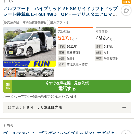
トヨタ
NEW
アルファード ハイブリッド 2.5 SR サイドリフトアップ
シート装着車 E-Four 4WD OP・モデリスタエアロマフ
ラー&シグネチャーイルミ OP・Dインナーミラ
販売店保証
車両品質評価書付
購入プラン付
ー/BSM OP・12.1型後席ディスプレイ セーフティセン
ス 両自動 黒合皮シート ディスプレイオーディオ
支払総額
本体価格
OP・ナビ OP・TV OP・CD/DVD
517.
499.
6
0
万円
万円
年式
2021
年
走行
0.3
万km
車検
車検整備付
修復
なし
保証
保証付
整備
法定整備付
住所
茨城県龍ヶ崎市
今すぐ在庫確認・見積依頼
無
電話する
料
カーセンサーアフター保証がA/Bプランに付いています
販売店：
ＦＵＮ ＪＵ適正販売店
トヨタ
ヴェルファイア プラグインハイブリッド 2.5 エグゼクテ