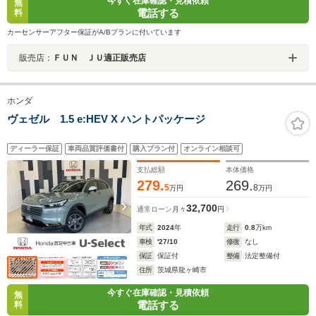
今すぐ在庫確認・見積依頼
無
電話する
料
カーセンサーアフター保証がA/Bプランに付いています
販売店：
ＦＵＮ ＪＵ適正販売店
ホンダ
ヴェゼル 1.5 e:HEV X ハントパッケージ
ディーラー保証
車両品質評価書付
購入プラン付
オンライン相談可
支払総額
本体価格
279.
269.
5
8
万円
万円
32,700
通常ローン
月々
円
年式
2024
年
走行
0.8
万km
車検
'27/10
修復
なし
保証
保証付
整備
法定整備付
住所
茨城県龍ヶ崎市
今すぐ在庫確認・見積依頼
無
電話する
料