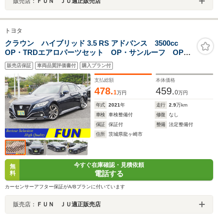
販売店：
ＦＵＮ ＪＵ適正販売店
トヨタ
クラウン ハイブリッド 3.5 RS アドバンス 3500cc
OP・TRDエアロパーツセット OP・サンルーフ OP・
セーフティPKGプラス(全周囲・Dインナーミラー・
販売店保証
車両品質評価書付
購入プラン付
PKSB/RCD) セーフティセンス BSM HUD 黒革シ
ート 12.3inディスプレイ 3眼LED/シーケンシャル
支払総額
本体価格
478.
459.
1
0
万円
万円
年式
2021
年
走行
2.9
万km
車検
車検整備付
修復
なし
保証
保証付
整備
法定整備付
住所
茨城県龍ヶ崎市
今すぐ在庫確認・見積依頼
無
電話する
料
カーセンサーアフター保証がA/Bプランに付いています
販売店：
ＦＵＮ ＪＵ適正販売店