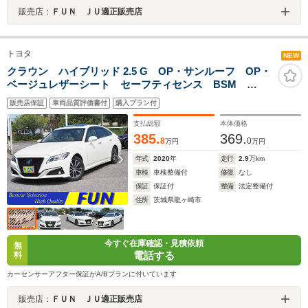
販売店：
ＦＵＮ ＪＵ適正販売店
トヨタ
NEW
クラウン ハイブリッド 2.5 G OP・サンルーフ OP・
ベージュレザーシート セーフティセンス BSM
HUD ツインディスプレイ Bカメラ 100V/100W 社
販売店保証
車両品質評価書付
購入プラン付
外ドラレコ前後
支払総額
本体価格
385.
369.
8
0
万円
万円
年式
2020
年
走行
2.9
万km
車検
車検整備付
修復
なし
保証
保証付
整備
法定整備付
住所
茨城県龍ヶ崎市
今すぐ在庫確認・見積依頼
無
電話する
料
カーセンサーアフター保証がA/Bプランに付いています
販売店：
ＦＵＮ ＪＵ適正販売店