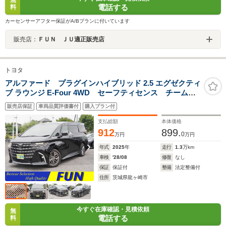
電話する
料
カーセンサーアフター保証がA/Bプランに付いています
販売店：
ＦＵＮ ＪＵ適正販売店
トヨタ
アルファード プラグインハイブリッド 2.5 エグゼクティ
ブ ラウンジ E-Four 4WD セーフティセンス チームメ
イト PKSB 全周囲 HUD Dインナーミラー 両自
販売店保証
車両品質評価書付
購入プラン付
動 Pバックドア 黒ナッパ革シート JBL ディスプレ
イオーディオプラス&リヤエンタメ ドラレコ前後
支払総額
本体価格
OP・寒冷地仕様
912
899.
0
万円
万円
年式
2025
年
走行
1.3
万km
車検
'28/08
修復
なし
保証
保証付
整備
法定整備付
住所
茨城県龍ヶ崎市
今すぐ在庫確認・見積依頼
無
電話する
料