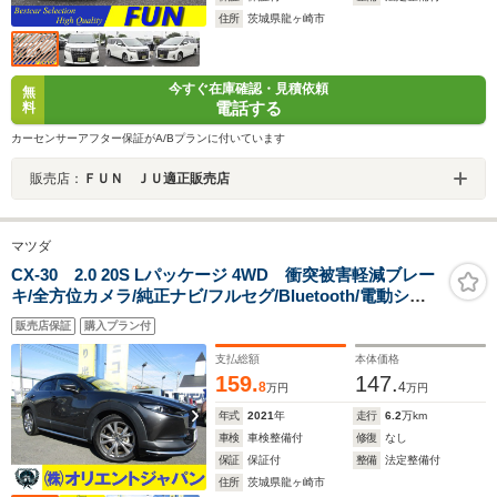
住所
茨城県龍ヶ崎市
今すぐ在庫確認・見積依頼
無
電話する
料
カーセンサーアフター保証がA/Bプランに付いています
販売店：
ＦＵＮ ＪＵ適正販売店
マツダ
CX-30 2.0 20S Lパッケージ 4WD 衝突被害軽減ブレー
キ/全方位カメラ/純正ナビ/フルセグ/Bluetooth/電動シー
ト/電動リアゲート/クルコン/DVD/パドルシフト/コーナー
販売店保証
購入プラン付
センサー/MTモード/レーンアシスト/BSM装備/シートヒー
ター/LEDライト/純正アルミ
支払総額
本体価格
159.
147.
8
4
万円
万円
年式
2021
年
走行
6.2
万km
車検
車検整備付
修復
なし
保証
保証付
整備
法定整備付
住所
茨城県龍ヶ崎市