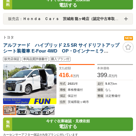
無
電話する
料
販売店：
Ｈｏｎｄａ Ｃａｒｓ 茨城南 龍ヶ崎店（認定中古車取扱店）
トヨタ
NEW
アルファード ハイブリッド 2.5 SR サイドリフトアップ
シート装着車 E-Four 4WD OP・Dインナーミラ
ー/BSM/PKSB OP・後席ディスプレイ OP・寒冷地仕
販売店保証
車両品質評価書付
購入プラン付
様 OP・E/Gスターター OP・ナビ OP・TV OP・
CD/DVD セーフティセンス 両自動 黒合皮シート
支払総額
本体価格
9inディスプレイオーディオ Bカメラ
416.
399.
6
0
万円
万円
年式
2021
年
走行
5.0
万km
車検
車検整備付
修復
なし
保証
保証付
整備
法定整備付
住所
茨城県龍ヶ崎市
今すぐ在庫確認・見積依頼
無
電話する
料
カーセンサーアフター保証がA/Bプランに付いています