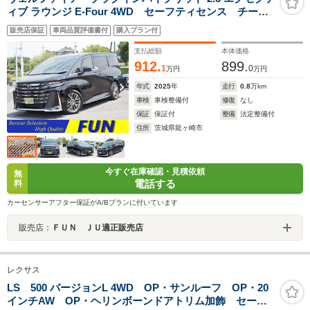
ィブ ラウンジ E-Four 4WD セーフティセンス チーム
メイト HUD Dインナーミラー BSM 全周囲 左右
販売店保証
車両品質評価書付
購入プラン付
独立ムーンルーフ 両自動 Pバックドア サンセットブ
ラウン革シート JBL ディスプレイオーディオプラス
支払総額
本体価格
リヤエンターテイメント
912.
899.
1
0
万円
万円
年式
2025
年
走行
0.8
万km
車検
車検整備付
修復
なし
保証
保証付
整備
法定整備付
住所
茨城県龍ヶ崎市
今すぐ在庫確認・見積依頼
無
電話する
料
カーセンサーアフター保証がA/Bプランに付いています
販売店：
ＦＵＮ ＪＵ適正販売店
レクサス
LS 500 バージョンL 4WD OP・サンルーフ OP・20
インチAW OP・ヘリンボーンドアトリム加飾 セーフ