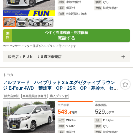
車検
車検整備付
修復
なし
保証
保証付
整備
法定整備付
住所
茨城県龍ヶ崎市
今すぐ在庫確認・見積依頼
無
電話する
料
カーセンサーアフター保証がA/Bプランに付いています
販売店：
ＦＵＮ ＪＵ適正販売店
トヨタ
アルファード ハイブリッド 2.5 エグゼクティブ ラウン
ジ E-Four 4WD 禁煙車 OP・2SR OP・寒冷地 セー
フティセンス BSM Dインナーミラー 両自動 Pバッ
販売店保証
車両品質評価書付
購入プラン付
クドア 黒ナッパ革シート JBL メーカーナビ&リヤエ
ンタメ&全周囲&IPA2 OP・スカッフイルミ
支払総額
本体価格
543.
529.
4
0
万円
万円
年式
2022
年
走行
2.9
万km
車検
'27/07
修復
なし
保証
保証付
整備
法定整備付