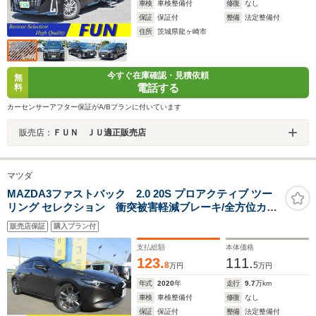
車検
車検整備付
修復
なし
保証
保証付
整備
法定整備付
住所
茨城県龍ヶ崎市
今すぐ在庫確認・見積依頼
無
電話する
料
カーセンサーアフター保証がA/Bプランに付いています
販売店：
ＦＵＮ ＪＵ適正販売店
マツダ
MAZDA3ファストバック 2.0 20S プロアクティブ ツー
リング セレクション 衝突被害軽減ブレーキ/全方位カメ
ラ/前後ドラレコ/純正ナビ/フルセグ/Bluetooth/DVD/電動
販売店保証
購入プラン付
シート/シートヒーター/アクセル踏み間違い防止/BSM/コ
ーナーセンサー/HUD/クルコン/レーンアシスト/LED/スマ
支払総額
本体価格
ートキー/ETC
123.
111.
8
5
万円
万円
年式
2020
年
走行
9.7
万km
車検
車検整備付
修復
なし
保証
保証付
整備
法定整備付