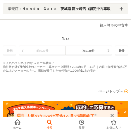
販売店：
Ｈｏｎｄａ Ｃａｒｓ 茨城南 龍ヶ崎店（認定中古車取扱店）
龍ヶ崎市の中古車
1
/32
最初
前の30件
次の30件
最後
※人気のクルマは平均1ヶ月で掲載終了
物件数合計1万台以上のメーカー｜算出データ期間：2024年9月～11月｜内容：物件数合計1万
台以上のメーカーのうち、掲載が終了した物件数が1,000台以上の場合
ページトップへ
※
人気のクルマは平均1ヶ月で掲載終了
在庫が無くなる前にお問い合わせください
ホーム
検索
履歴
お気に入り