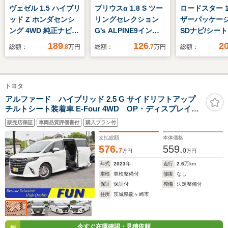
ヴェゼル 1.5 ハイブリ
プリウスα 1.8 S ツー
ロードスター 1.
ッド Z ホンダセンシ
リングセレクション
ザーパッケージ
ング 4WD 純正ナビ
G's ALPINE9インチ
SDナビ/シー
CD/DVD/フルセグ
ナビ(BT・フルセグ・
ー/車線逸脱防
189
126
2
総額：
.8
万円
総額：
.7
万円
総額：
TV/BT バックカメ
DVD) バックカメ
システム/シート
ラ 衝突被害軽減ブレ
ラ 前後ドライブレコ
ドライブレコ
ーキ アダプティブク
ーダー ハーフレザー
純正/ヘッドラ
トヨタ
ルーズコントロール
シート 革巻きステア
HID/USBジャ
LEDオートライト ハ
リング 純正G'sフロ
ク/Bluetooth
アルファード ハイブリッド 2.5 G サイドリフトアップ
チルトシート装着車 E-Four 4WD OP・ディスプレイオ
ーフレザーシート 前
アマット・ラゲッジマ
続/EBD付ABS
ーディオプラス セーフティセンス BSM 両自動 P
席シートヒーター ス
ット ビルトイン
販売店保証
車両品質評価書付
購入プラン付
バックドア 3眼LEDライト コンビシート
マートキー 禁煙
ETC LEDライト
支払総額
本体価格
576.
559.
7
0
万円
万円
年式
2023
年
走行
2.6
万km
車検
車検整備付
修復
なし
保証
保証付
整備
法定整備付
住所
茨城県龍ヶ崎市
今すぐ在庫確認・見積依頼
無