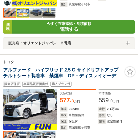
住所
茨城県龍ヶ崎市
今すぐ在庫確認・見積依頼
無
電話する
料
販売店：
オリエントジャパン ２号店
トヨタ
アルファード ハイブリッド 2.5 G サイドリフトアップ
チルトシート装着車 禁煙車 OP・ディスレイオーディ
オプラス セーフティセンス BSM/PKSB 全周囲 両
販売店保証
車両品質評価書付
購入プラン付
自動 Pバックドア コンビシート 3眼LEDライト 社
外ドラレコ前後
支払総額
本体価格
577.
559.
3
0
万円
万円
年式
2023
年
走行
2.4
万km
車検
車検整備付
修復
なし
保証
保証付
整備
法定整備付
住所
茨城県龍ヶ崎市