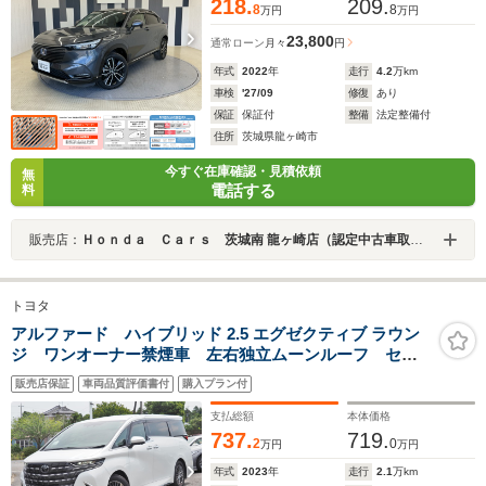
218.
209.
8
8
万円
万円
23,800
通常ローン
月々
円
年式
2022
年
走行
4.2
万km
車検
'27/09
修復
あり
保証
保証付
整備
法定整備付
住所
茨城県龍ヶ崎市
今すぐ在庫確認・見積依頼
無
電話する
料
販売店：
Ｈｏｎｄａ Ｃａｒｓ 茨城南 龍ヶ崎店（認定中古車取扱店）
トヨタ
アルファード ハイブリッド 2.5 エグゼクティブ ラウン
ジ ワンオーナー禁煙車 左右独立ムーンルーフ セー
フティセンス チームメイト HUD BSM 全周囲 D
販売店保証
車両品質評価書付
購入プラン付
インナーミラー 両自動 Pバックドア 黒ナッパ革シー
ト JBL ディスプレイオーディオプラス リヤエンタメ
支払総額
本体価格
737.
719.
2
0
万円
万円
年式
2023
年
走行
2.1
万km