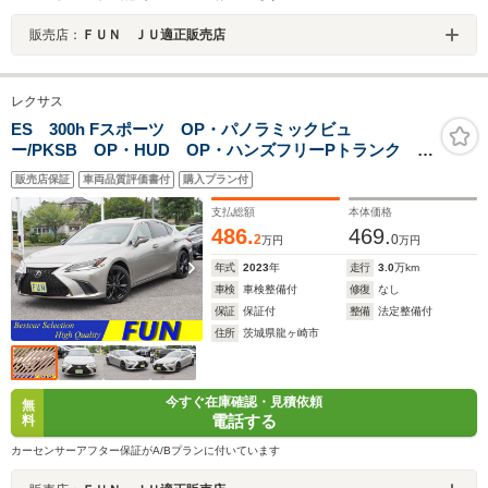
販売店：
ＦＵＮ ＪＵ適正販売店
レクサス
ES 300h Fスポーツ OP・パノラミックビュ
ー/PKSB OP・HUD OP・ハンズフリーPトランク サ
ンルーセーフティシステムプラス BSM Ltex合皮シー
販売店保証
車両品質評価書付
購入プラン付
ト リヤオートサンシェード 12.3inディスプレイオーデ
ィオプラス ドラレコ前後
支払総額
本体価格
486.
469.
2
0
万円
万円
年式
2023
年
走行
3.0
万km
車検
車検整備付
修復
なし
保証
保証付
整備
法定整備付
住所
茨城県龍ヶ崎市
今すぐ在庫確認・見積依頼
無
電話する
料
カーセンサーアフター保証がA/Bプランに付いています