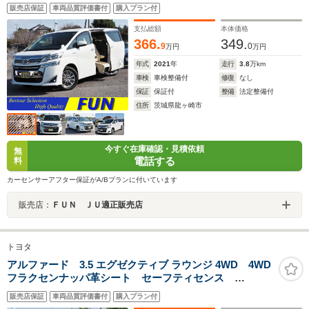
車 セーフティセンス 両自動ドア フラクセンファブ
販売店保証
車両品質評価書付
購入プラン付
リックシート 9inディスプレイオーディオ バックカメ
ラ OP・ナビキット OP・CD/DVDデッキ ドラレコ
支払総額
本体価格
366.
349.
9
0
万円
万円
年式
2021
年
走行
3.8
万km
車検
車検整備付
修復
なし
保証
保証付
整備
法定整備付
住所
茨城県龍ヶ崎市
今すぐ在庫確認・見積依頼
無
電話する
料
カーセンサーアフター保証がA/Bプランに付いています
販売店：
ＦＵＮ ＪＵ適正販売店
トヨタ
アルファード 3.5 エグゼクティブ ラウンジ 4WD 4WD
フラクセンナッパ革シート セーフティセンス
BSM/PKSB Dインナーミラー JBL メーカーナビ&リ
販売店保証
車両品質評価書付
購入プラン付
ヤエンタメ&全周囲&IPA2 3眼LED/シーケンシャル 両