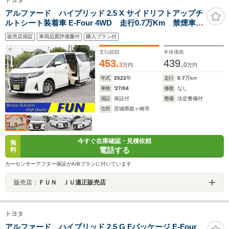
トヨタ
アルファード ハイブリッド 2.5 X サイドリフトアップチ
ルトシート装着車 E-Four 4WD 走行0.7万Km 禁煙車
OP・JBL メーカーナビ&パノラミックビュー
販売店保証
車両品質評価書付
購入プラン付
&BSM&PKSB&IPA2 セーフティセンス 両自動 フラ
クセンファブリックシート 1500W
支払総額
本体価格
453.
439.
3
0
万円
万円
年式
2022
年
走行
0.7
万km
車検
'27/04
修復
なし
保証
保証付
整備
法定整備付
住所
茨城県龍ヶ崎市
今すぐ在庫確認・見積依頼
無
電話する
料
カーセンサーアフター保証がA/Bプランに付いています
販売店：
ＦＵＮ ＪＵ適正販売店
トヨタ
アルファード ハイブリッド 2.5 G Fパッケージ E-Four