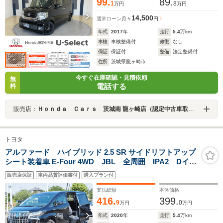
99.
89.
1
8
万円
万円
14,500
通常ローン
月々
円
年式
2017
年
走行
5.4
万km
車検
車検整備付
修復
なし
保証
保証付
整備
法定整備付
住所
茨城県龍ヶ崎市
今すぐ在庫確認・見積依頼
無
電話する
料
販売店：
Ｈｏｎｄａ Ｃａｒｓ 茨城南 龍ヶ崎店（認定中古車取扱店）
トヨタ
アルファード ハイブリッド 2.5 SR サイドリフトアップ
シート装着車 E-Four 4WD JBL 全周囲 IPA2 Dイン
ナーミラー
販売店保証
車両品質評価書付
購入プラン付
支払総額
本体価格
416.
399.
9
0
万円
万円
年式
2020
年
走行
5.4
万km