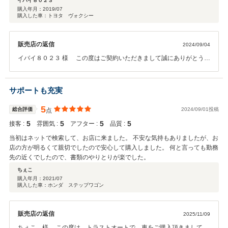
イバイ８０２３
購入年月：
2019/07
購入した車：トヨタ ヴォクシー
販売店の返信
2024/09/04
イバイ８０２３ 様 この度はご契約いただきまして誠にありがとうご
ざいました。 今回はこのような高い評価をいただきまして、社員一同
心から感謝しております。何かお困りの際はぜひお気軽にお立ち寄り
ください。今後とも、どうぞ宜しくお願い致します。
サポートも充実
5
総合評価
2024/09/01投稿
点
5
5
5
5
接客 :
雰囲気 :
アフター :
品質 :
当初はネットで検索して、お店に来ました。 不安な気持もありましたが、お
店の方が明るくて親切でしたので安心して購入しました。 何と言っても勤務
先の近くでしたので、書類のやりとりが楽でした。
ちぇこ
購入年月：
2021/07
購入した車：ホンダ ステップワゴン
販売店の返信
2025/11/09
ちぇこ 様、 この度は、トラストオートで、車をご購入頂きまして誠