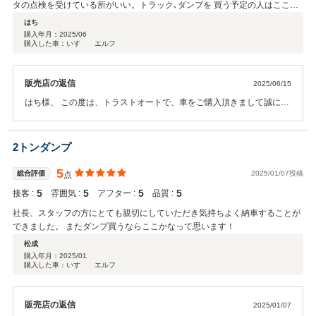
タの点検を受けている所がいい。トラック､ダンプを 買う予定の人はここで
間違いないと思う！保証もあるので安心
はち
購入年月：
2025/06
購入した車：いすゞ エルフ
販売店の返信
2025/06/15
はち様、 この度は、トラストオートで、車をご購入頂きまして誠にあ
りがとうございました。 また、高評価のコメントを頂きまして、あり
がとうございます。納車までではなくアフターフォローもしっかりし
て行きますから、この後もどんなことでもご相談下さい。 今後も、お
2トンダンプ
客様に喜んで頂ける用、努めて参ります。
5
総合評価
2025/01/07投稿
点
5
5
5
5
接客 :
雰囲気 :
アフター :
品質 :
社長、スタッフの方にとても親切にしていただき気持ちよく納車することが
できました。 またダンプ買うならここかなって思います！
松成
購入年月：
2025/01
購入した車：いすゞ エルフ
販売店の返信
2025/01/07