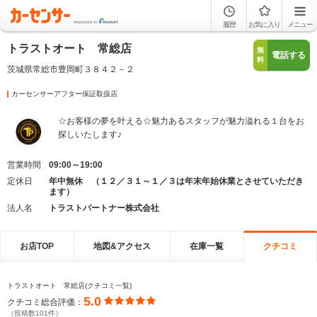
履歴
お気に入り
メニュー
トラストオート 常総店
無
電話する
料
茨城県常総市豊岡町３８４２－２
カーセンサーアフター保証取扱店
☆お客様の夢を叶える☆魅力あるスタッフが魅力溢れる１台をお
探しいたします♪
営業時間
09:00～19:00
定休日
年中無休 （１２／３１～１／３は年末年始休業とさせていただき
ます）
法人名
トラストパートナー株式会社
お店TOP
地図&アクセス
在庫一覧
クチコミ
トラストオート 常総店(クチコミ一覧)
5.0
クチコミ総合評価：
（投稿数101件）