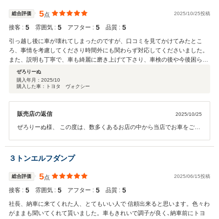
い。 今後も、お客様に喜んで頂ける用、努めて参ります。 ”お客様
に最高のサービスを提供することは私たちの責任であると考えていま
5
総合評価
2025/10/25投稿
点
す。” ●●トラストパートナー●●
5
5
5
5
接客 :
雰囲気 :
アフター :
品質 :
引っ越し後に車が壊れてしまったのですが、口コミを見てかけてみたとこ
ろ、事情を考慮してくださり時間外にも関わらず対応してくださいました。
また、説明も丁寧で、車も綺麗に磨き上げて下さり、車検の後や今後困らな
い様にとパーツもお気持ちで新しい物に無料で変えてくださいました。本当
ぜろりーぬ
に本当に感謝です。分からないこと等お伺いしても嫌な顔もせず気持ちよく
購入年月：
2025/10
購入した車：トヨタ ヴォクシー
教えて下さいました。今後も困った事があったら直ぐにお電話下さいと言っ
てくれたのも、本当に心強かったです。 ただただ感謝しかありません。本当
にありがとうございました！！またお世話になると思いますが宜しくお願い
販売店の返信
2025/10/25
致します。 めちゃくちゃおすすめです！！
ぜろりーぬ様、 この度は、数多くあるお店の中から当店でお車をご購
入頂きまして誠にありがとうございます。 また、大切なコメントを頂
きましてありがとうございました。 納車後のアフターフォローもしっ
かりとご対応していきますので、お気軽にご相談下さい。 今後もお客
３トンエルフダンプ
様に最高のサービスを提供することを努力していきますのでトラスト
オートをよろしくお願いいたします。安全安心なカーライフのパート
5
総合評価
2025/06/15投稿
点
ナーとして頑張ります。 ●●トラストオート●●
5
5
5
5
接客 :
雰囲気 :
アフター :
品質 :
社長、納車に来てくれた人、とてもいい人で 信頼出来ると思います。色々わ
がままも聞いてくれて貰いました。車もきれいで調子が良く､納車前にトヨ