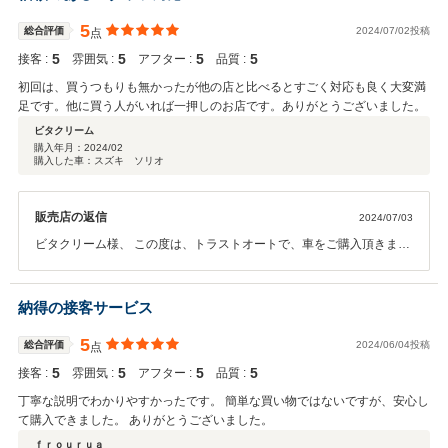
事がありましたらいつでもご連絡いただきますようお願い申し上げま
す。
5
総合評価
2024/07/02投稿
点
5
5
5
5
接客 :
雰囲気 :
アフター :
品質 :
初回は、買うつもりも無かったが他の店と比べるとすごく対応も良く大変満
足です。他に買う人がいれば一押しのお店です。ありがとうございました。
ビタクリーム
購入年月：
2024/02
購入した車：スズキ ソリオ
販売店の返信
2024/07/03
ビタクリーム様、 この度は、トラストオートで、車をご購入頂きまし
て誠にありがとうございました。 また、高評価のコメントを頂きまし
て、ありがとうございます。納車までではなくアフターフォローもし
っかりして行きますから、この後もどんなことでもご相談下さい。 今
納得の接客サービス
後も、お客様に喜んで頂ける用、努めて参ります。
5
総合評価
2024/06/04投稿
点
5
5
5
5
接客 :
雰囲気 :
アフター :
品質 :
丁寧な説明でわかりやすかったです。 簡単な買い物ではないですが、安心し
て購入できました。 ありがとうございました。
ｆｒｏｕｒｕａ