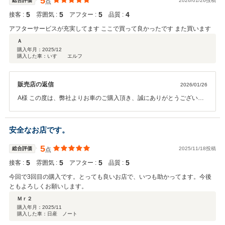
5
総合評価
2026/01/26投稿
点
も、お近くの整備工場にて対応可能でございます。ご安心ください。
5
5
5
4
接客 :
雰囲気 :
アフター :
品質 :
今後もお客様に最高のサービスを提供することを努力していきますの
で、トラストオートをよろしくお願いいたします。安全安心なカーラ
アフターサービスが充実してます ここで買って良かったです また買います
イフのパートナーとして頑張ります。 トラストオート スタッ
Ａ
フ一同
購入年月：
2025/12
購入した車：いすゞ エルフ
販売店の返信
2026/01/26
A様 この度は、弊社よりお車のご購入頂き、誠にありがとうございま
す。またこの様な、高評価を頂いたこと御礼申し上げます。遠方より
ご来店頂いた事、またご納車時にもご来店戴き、ありがとうございま
した。長時間の運転でお疲れになられたのではないでしょうか。今後
安全なお店です。
ともどうぞよろしくお願いいたします。また何かございましたらお気
軽にお問い合わせください。これから寒さも本番となりますので、ど
5
総合評価
2025/11/18投稿
点
うぞご自愛ください。この度は誠にありがとうございました。 トラ
5
5
5
5
接客 :
雰囲気 :
アフター :
品質 :
ストパートナー株式会社 トラストオート スタッフ一同
今回で3回目の購入です。とっても良いお店で、いつも助かってます。今後
ともよろしくお願いします。
Ｍｒ２
購入年月：
2025/11
購入した車：日産 ノート