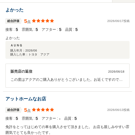
よかった
5
総合評価
2026/06/17投稿
点
5
5
5
5
接客 :
雰囲気 :
アフター :
品質 :
よかった
ＡＵＮＧ
購入年月：
2026/06
購入した車：トヨタ アクア
販売店の返信
2026/06/18
この度はアクアのご購入ありがとうございました。お近くですので車
検など今後とも末永くよろしくお願いいたします。
アットホームなお店
5
総合評価
2026/06/13投稿
点
5
5
‐
5
接客 :
雰囲気 :
アフター :
品質 :
免許をとってはじめての車を購入させて頂きました。 お店も親しみやすい雰
囲気でとても良かったです。