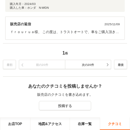
購入年月：
2024/03
購入した車：ホンダ N-WGN
販売店の返信
2025/11/09
ｆｒｏｕｒｕａ様、 この度は、トラストオートで、車をご購入頂きま
して誠にありがとうございました。 また、高評価のコメントを頂きま
して、ありがとうございます。 今後も、お客様に喜んで頂ける用、努
めて参ります。 ”お客様に最高のサービスを提供することは私たち
1
/6
の責任であると考えています。” ●●トラストオート●●
最初
前の20件
次の20件
最後
あなたのクチコミを投稿しませんか？
販売店のクチコミを書き込めます。
投稿する
お店TOP
地図&アクセス
在庫一覧
クチコミ