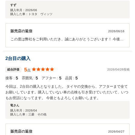
すず
購入年月：
2026/06
購入した車：トヨタ ヴィッツ
販売店の返信
2026/06/16
この度は弊社をご利用いただき、誠にありがとうございます！ 今後も
何かお困りごとがございましたらお気軽にご連絡ください。この度は
本当にありがとうございました。
2台目の購入
5
総合評価
2026/04/26投稿
点
5
5
5
5
接客 :
雰囲気 :
アフター :
品質 :
今回は、2台目の購入となりました。 タイヤの交換から、アフターまで全て
お願いしています。購入していない車の点検も引き受けていただいて、いつ
もお世話になってます。 今後ともよろしくお願いします。
竜さん
購入年月：
2026/04
購入した車：三菱 その他
販売店の返信
2026/04/27