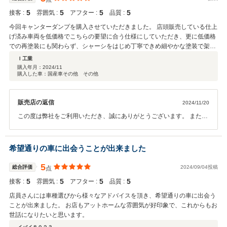
ので、どうぞご自愛ください。この度は誠にありがとうございまし
5
5
5
5
接客 :
雰囲気 :
アフター :
品質 :
た。 トラストパートナー株式会社 トラストオート スタッフ一同
今回キャンターダンプを購入させていただきました。 店頭販売している仕上
げ済み車両を低価格でこちらの要望に合う仕様にしていただき、更に低価格
での再塗装にも関わらず、シャーシをはじめ丁寧できめ細やかな塗装で架装
メーカーレベルの仕上がりで大変満足いく車両にして頂きました。 利益より
Ｉ工業
も顧客満足度優先のお店なので、今後増車や買い換えの際も是非お世話にな
購入年月：
2024/11
購入した車：国産車その他 その他
りたいと思いますし、車両購入を検討している仲間にもお勧めしたいお店で
す。
販売店の返信
2024/11/20
この度は弊社をご利用いただき、誠にありがとうございます。 また、
弊社を高く評価していただき大変うれしく思います。 自信をもって周
囲に勧められるような安心できる会社であり続けるためにより一層努
力してまいります。 もし何かお困りごとがございましたらお気軽にご
希望通りの車に出会うことが出来ました
連絡ください。今後ともどうぞよろしくお願いいたします。
5
総合評価
2024/09/04投稿
点
5
5
5
5
接客 :
雰囲気 :
アフター :
品質 :
店員さんには車種選びから様々なアドバイスを頂き、希望通りの車に出会う
ことが出来ました。 お店もアットホームな雰囲気が好印象で、これからもお
世話になりたいと思います。