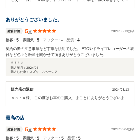
にありがとうございました。 また、高評価のクチコミを頂きまして、
ありがとうございます。納車までではなくアフターフォローもしっか
りして行きますから、この後もどんなことでもご相談下さい。 今後
ありがとうございました。
も、お客様に喜んで頂ける用、努めて参ります。 ”お客様に最高の
サービスを提供することは私たちの責任であると考えています。”
5
総合評価
2024/08/13投稿
点
●●トラストパートナー●●
5
5
‐
4
接客 :
雰囲気 :
アフター :
品質 :
契約の際の注意事項など丁寧な説明でした。 ETCやドライブレコーダーの取
付など色々と融通を聞かせて頂きありがとうございました。
ｎａｒｕ
購入年月：
2024/08
購入した車：スズキ スペーシア
販売店の返信
2024/08/13
ｎａｒｕ様、 この度はお車のご購入、まことにありがとうございまし
た。 こちらこそ一期一会を大切にして、お客様の希望するお車を欲し
い時期に提供することが私どもの務めだと思っておりますので、お気
に召していただいてまことに光栄です。 今後ともお付き合いのほど、
最高の店
何卒よろしくお願いいたします。 ●トラストオート●
5
総合評価
2024/08/04投稿
点
5
5
5
5
接客 :
雰囲気 :
アフター :
品質 :