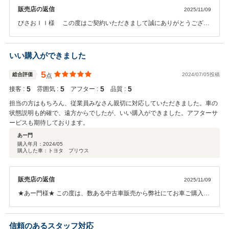
販売店の返信
2025/11/09
びさおＩＩ様 この度はご契約いただきまして誠にありがとうござい
ました。 今回はこのような高い評価をいただきまして、社員一同心か
ら感謝しております。何かお困りの際はぜひお気軽にお立ち寄りくだ
さい。今後とも、どうぞ宜しくお願い致します。
いい購入ができました
5
総合評価
2024/07/05投稿
点
5
5
5
5
接客 :
雰囲気 :
アフター :
品質 :
担当の方はもちろん、従業員みなさん親切に対応していただきました。車の
状態説明も的確で、遠方からでしたが、いい購入ができました。アフターサ
ービスも期待しております。
あー門
購入年月：
2024/05
購入した車：トヨタ プリウス
販売店の返信
2025/11/09
★あー門様★ この度は、数ある中古車販売から弊社にてお車ご購入い
ただき誠にありがとうございました！ 弊社はまず一番に、ご近所様と
の信頼を得て、皆様にお安く、より良いお車をご提供致しますので今
後とも宜しくお願い致します！！また何か、ご不安な事や、ご心配な
信頼のあるスタッフ対応