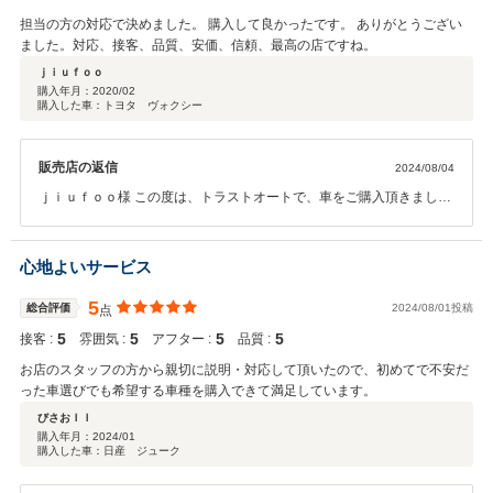
担当の方の対応で決めました。 購入して良かったです。 ありがとうござい
ました。対応、接客、品質、安価、信頼、最高の店ですね。
ｊｉｕｆｏｏ
購入年月：
2020/02
購入した車：トヨタ ヴォクシー
販売店の返信
2024/08/04
ｊｉｕｆｏｏ様 この度は、トラストオートで、車をご購入頂きまして
誠にありがとうございました。 また、高評価のクチコミを頂きまし
て、ありがとうございます。納車までではなくアフターフォローもし
っかりして行きますから、 今後も、お客様に喜んで頂ける用、努めて
心地よいサービス
参ります。また何かお困りのこと、、気になることが御座いましたら
お気軽にお問い合わせください。今後もどうぞよろしくお願いいたし
5
総合評価
2024/08/01投稿
点
ます。
5
5
5
5
接客 :
雰囲気 :
アフター :
品質 :
お店のスタッフの方から親切に説明・対応して頂いたので、初めてで不安だ
った車選びでも希望する車種を購入できて満足しています。
びさおＩＩ
購入年月：
2024/01
購入した車：日産 ジューク