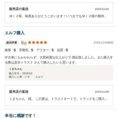
販売店の返信
2025/11/18
Ｍｒ２様、毎度ありがとうございます！いつまでもＭｒ２様の期待に
沿えるよう精進してまいりますので、今後とも何卒よろしくお願いい
たします。
エルフ購入
5
総合評価
2025/11/08投稿
点
5
5
5
5
接客 :
雰囲気 :
アフター :
品質 :
中古車にもかかわらず、大変綺麗な仕上がりで 満足致しました。また購入す
る際は是非トラスト さんで購入したいと思います。
くまちゃん
購入年月：
2025/10
購入した車：いすゞ エルフ
販売店の返信
2025/11/09
くまちゃん 様、 この度は、トラストオートで、トラックをご購入頂
きまして誠にありがとうございました。 また、高評価のクチコミを頂
きまして、ありがとうございます。納車までではなくアフターフォロ
ーもしっかりして行きますから、この後もどんなことでもご相談下さ
本当に感謝です！