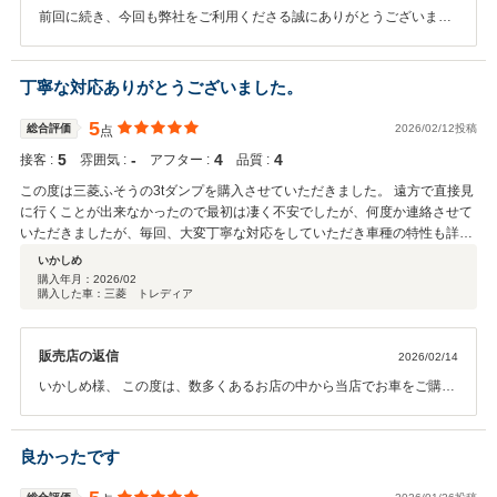
前回に続き、今回も弊社をご利用くださる誠にありがとうございま
す！ 口コミも従業員の励みになります。 なにかあればいつでもお気軽
にご相談ください。 今後ともよろしくお願いいたします。本当にあり
がとうございました。
丁寧な対応ありがとうございました。
5
総合評価
2026/02/12投稿
点
5
‐
4
4
接客 :
雰囲気 :
アフター :
品質 :
この度は三菱ふそうの3tダンプを購入させていただきました。 遠方で直接見
に行くことが出来なかったので最初は凄く不安でしたが、何度か連絡させて
いただきましたが、毎回、大変丁寧な対応をしていただき車種の特性も詳し
く説明していただきました。 納車時も丁寧な説明をしていただきました。
いかしめ
また機会ありましたらお願いしたいと思います。 ありがとうございまし
購入年月：
2026/02
購入した車：三菱 トレディア
た。
販売店の返信
2026/02/14
いかしめ様、 この度は、数多くあるお店の中から当店でお車をご購入
頂きまして誠にありがとうございます。 また、ありがたいコメントを
頂きましてありがとうございました。今回は実車確認なしで塗装まで
承りましたので、すれ違いがないようしっかりご確認いただきなが
良かったです
ら、車両準備を進めさせていただきました。 納車後におきましても、
プレミア保証にご加入頂いておりますので、何か不具合が生じまして