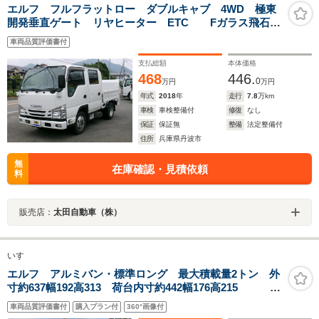
エルフ フルフラットロー ダブルキャブ 4WD 極東
開発垂直ゲート リヤヒーター ETC Fガラス飛石ワ
レ交換要
車両品質評価書付
支払総額
本体価格
468
446.
0
万円
万円
年式
2018
年
走行
7.8
万km
車検
車検整備付
修復
なし
保証
保証無
整備
法定整備付
住所
兵庫県丹波市
無
在庫確認・見積依頼
料
販売店：
太田自動車（株）
いすゞ
エルフ アルミバン・標準ロング 最大積載量2トン 外
寸約637幅192高313 荷台内寸約442幅176高215
ETC バックカメラ サイドドア ラッシングレール2
車両品質評価書付
購入プラン付
360°画像付
段 バックカメラ