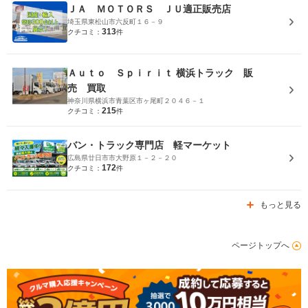
ＪＡ ＭＯＴＯＲＳ ＪＵ適正販売店
埼玉県東松山市六反町１６－９
313
クチコミ：
件
Ａｕｔｏ Ｓｐｉｒｉｔ 横浜トラック 販
売 買取
神奈川県横浜市青葉区市ヶ尾町２０４６－１
215
クチコミ：
件
バン・トラック専門店 軽マーケット
広島県廿日市市大野原１－２－２０
172
クチコミ：
件
もっと見る
ページトップへ