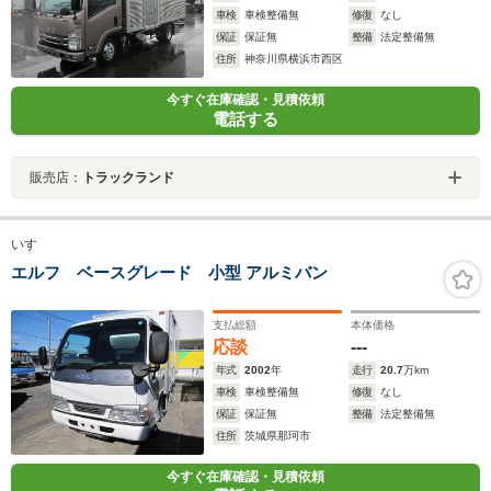
車検
車検整備無
修復
なし
保証
保証無
整備
法定整備無
住所
神奈川県横浜市西区
今すぐ在庫確認・見積依頼
電話する
販売店：
トラックランド
いすゞ
エルフ ベースグレード 小型 アルミバン
支払総額
本体価格
応談
---
年式
2002
年
走行
20.7
万km
車検
車検整備無
修復
なし
保証
保証無
整備
法定整備無
住所
茨城県那珂市
今すぐ在庫確認・見積依頼