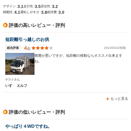
3.1
3.5
3.2
デザイン :
走行性 :
居住性 :
全幅
全幅
サイズ
4.1
3.8
3.0
-m
-m
-
積載性 :
運転しやすさ :
維持費 :
全長
全長
(全長x全幅x全高)
-m
-m
評価の高いレビュー・評判
短距離引っ越しのお供
ホイールベース
ホイールベース
ホイー
-m
-m
4
総合評価
2013/03/22投稿
点
燃費が悪いですが、短距離の移動ならオススメ出来ます
ね。
WLTCモード
-
-
-
ゲストさん
燃費
いすゞ エルフ
もっと見る
排気量
3000～5200cc
4000cc
3000～52
評価の低いレビュー・評判
駆動方式
FR、4WD
FR
FR、4WD
やっぱり４WDですね。