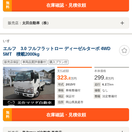
無
在庫確認・見積依頼
料
販売店：
太田自動車（株）
いすゞ
エルフ 3.0 フルフラットロー ディーゼルターボ 4WD
5MT 積載2000kg
販売店保証
車両品質評価書付
購入プラン付
支払総額
本体価格
323.
299.
8
8
万円
万円
年式
2015
年
走行
6.2
万km
車検
車検整備付
修復
なし
保証
保証付
整備
法定整備付
住所
岡山県真庭市
無
在庫確認・見積依頼
料