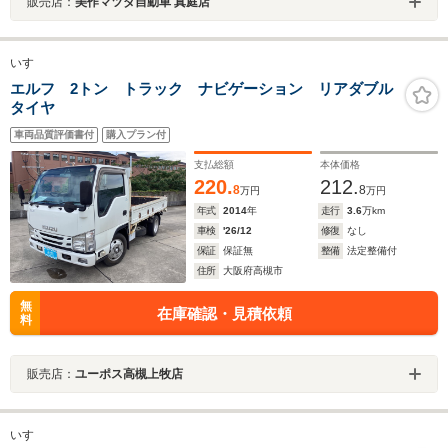
販売店：
美作マツダ自動車 真庭店
いすゞ
エルフ 2トン トラック ナビゲーション リアダブル
タイヤ
車両品質評価書付
購入プラン付
支払総額
本体価格
220.
212.
8
8
万円
万円
年式
2014
年
走行
3.6
万km
車検
'26/12
修復
なし
保証
保証無
整備
法定整備付
住所
大阪府高槻市
無
在庫確認・見積依頼
料
販売店：
ユーポス高槻上牧店
いすゞ