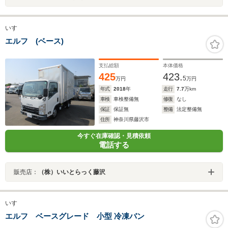
いすゞ
エルフ (ベース)
支払総額
本体価格
425
423.
5
万円
万円
年式
2018
年
走行
7.7
万km
車検
車検整備無
修復
なし
保証
保証無
整備
法定整備無
住所
神奈川県藤沢市
今すぐ在庫確認・見積依頼
電話する
販売店：
（株）いいとらっく藤沢
いすゞ
エルフ ベースグレード 小型 冷凍バン