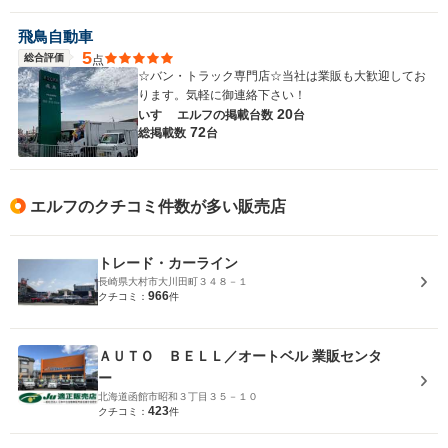
飛鳥自動車
5
総合評価
点
☆バン・トラック専門店☆当社は業販も大歓迎してお
ります。気軽に御連絡下さい！
20
いすゞ エルフの
掲載台数
台
72
総掲載数
台
エルフのクチコミ件数が多い販売店
トレード・カーライン
長崎県大村市大川田町３４８－１
966
クチコミ：
件
ＡＵＴＯ ＢＥＬＬ／オートベル 業販センタ
ー
北海道函館市昭和３丁目３５－１０
423
クチコミ：
件