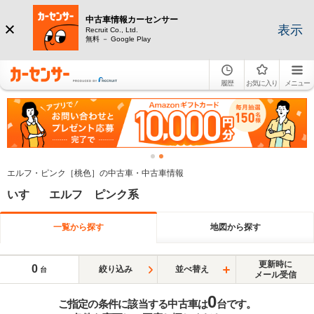
中古車情報カーセンサー
表示
Recruit Co., Ltd.
無料 － Google Play
履歴
お気に入り
メニュー
エルフ・ピンク［桃色］の中古車・中古車情報
いすゞ エルフ ピンク系
一覧から探す
地図から探す
更新時に
0
絞り込み
並べ替え
台
メール受信
0
ご指定の条件に該当する中古車は
台です。