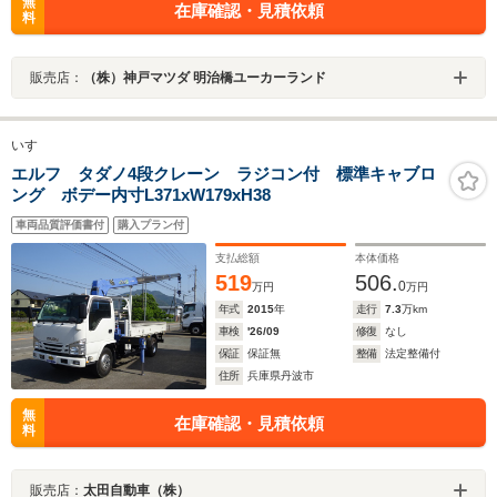
無
在庫確認・見積依頼
料
販売店：
（株）神戸マツダ 明治橋ユーカーランド
いすゞ
エルフ タダノ4段クレーン ラジコン付 標準キャブロ
ング ボデー内寸L371xW179xH38
車両品質評価書付
購入プラン付
支払総額
本体価格
519
506.
0
万円
万円
年式
2015
年
走行
7.3
万km
車検
'26/09
修復
なし
保証
保証無
整備
法定整備付
住所
兵庫県丹波市
無
在庫確認・見積依頼
料
販売店：
太田自動車（株）