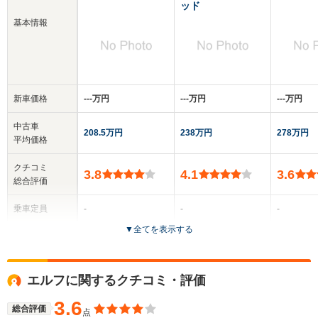
ッド
基本情報
新車価格
‐‐‐万円
‐‐‐万円
‐‐‐万円
中古車
208.5万円
238万円
278万円
平均価格
クチコミ
3.8
4.1
3.6
総合評価
乗車定員
-
-
-
▼
全てを表示する
ドア数
2～4ドア
2ドア
2～4ドア
全高
全高
エルフに関するクチコミ・評価
-m
-m
-
3.6
総合評価
点