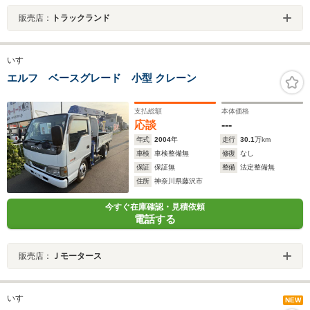
販売店：
トラックランド
いすゞ
エルフ ベースグレード 小型 クレーン
支払総額
本体価格
応談
---
年式
2004
年
走行
30.1
万km
車検
車検整備無
修復
なし
保証
保証無
整備
法定整備無
住所
神奈川県藤沢市
今すぐ在庫確認・見積依頼
電話する
販売店：
Ｊモータース
いすゞ
NEW