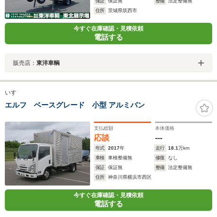
保証
保証無
整備
法定整備無
住所
茨城県筑西市
今すぐ在庫確認・見積依頼
電話する
販売店：
東洋車輌
いすゞ
エルフ ベースグレード 小型 アルミバン
支払総額
本体価格
応談
---
年式
2017
年
走行
18.1
万km
車検
車検整備無
修復
なし
保証
保証無
整備
法定整備無
住所
神奈川県横浜市西区
今すぐ在庫確認・見積依頼
電話する