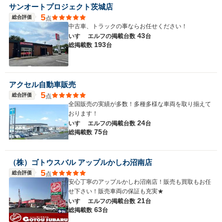
サンオートプロジェクト茨城店
5
総合評価
点
中古車、トラックの事ならお任せください！
43
いすゞ エルフの
掲載台数
台
193
総掲載数
台
アクセル自動車販売
5
総合評価
点
全国販売の実績が多数！多種多様な車両を取り揃えて
おります！
24
いすゞ エルフの
掲載台数
台
75
総掲載数
台
（株）ゴトウスバル アップルかしわ沼南店
5
総合評価
点
安心丁寧のアップルかしわ沼南店！販売も買取もお任
せ下さい！販売車両の保証も充実★
21
いすゞ エルフの
掲載台数
台
63
総掲載数
台