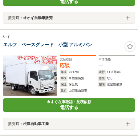
電話する
販売店：
オオギ自動車販売
いすゞ
エルフ ベースグレード 小型 アルミバン
支払総額
本体価格
応談
---
年式
2017
年
走行
11.8
万km
車検
車検整備無
修復
なし
保証
保証無
整備
法定整備無
住所
山梨県山梨市
今すぐ在庫確認・見積依頼
電話する
販売店：
根津自動車工業