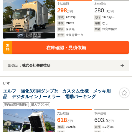
支払総額
本体価格
298
280.
0
万円
万円
年式
2017
年
走行
16.5
万km
車検
'26/09
修復
なし
保証
保証無
整備
法定整備付
住所
大阪府豊中市
無
在庫確認・見積依頼
料
販売店：
株式会社整備技研
いすゞ
エルフ 強化3方開ダンプ3t カスタム仕様 メッキ用
品 デジタルインナーミラー 電動パーキング
車両品質評価書付
購入プラン付
支払総額
本体価格
618
603.
0
万円
万円
年式
2025
年
走行
1.2
万km