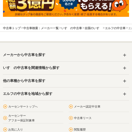
中古車トップ
中古車検索：メーカー一覧
いすゞの中古車
全国のいすゞ
エルフの中古車
エ
メーカーから中古車を探す
いすゞの中古車を関連情報から探す
他の車種から中古車を探す
エルフの中古車を地域から探す
カーセンサートップへ
メーカー認定中古車
カーセンサー
中古車リース
アフター保証対象車
お気に入り
閲覧履歴