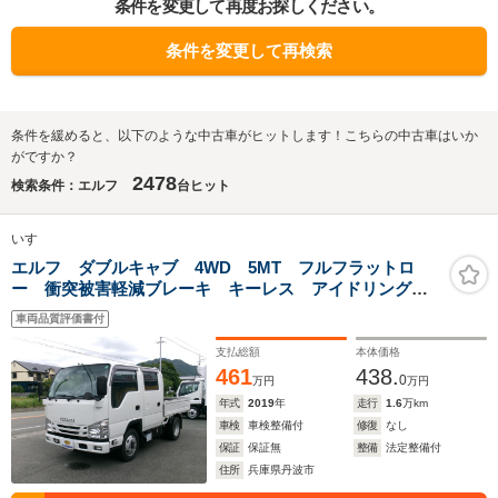
条件を変更して再度お探しください。
条件を変更して再検索
条件を緩めると、以下のような中古車がヒットします！こちらの中古車はいか
がですか？
2478
検索条件：エルフ
台ヒット
いすゞ
エルフ ダブルキャブ 4WD 5MT フルフラットロ
ー 衝突被害軽減ブレーキ キーレス アイドリングス
トップ
車両品質評価書付
支払総額
本体価格
461
438.
0
万円
万円
年式
2019
年
走行
1.6
万km
車検
車検整備付
修復
なし
保証
保証無
整備
法定整備付
住所
兵庫県丹波市