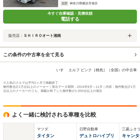
住所
神奈川県横浜市泉区
今すぐ在庫確認・見積依頼
電話する
販売店：
ＳＨＩＲＯオート湘南
この条件の中古車を全て見る
いすゞ エルフ ピンク［桃色］（全国）の中古車
※人気のクルマは平均1ヶ月で掲載終了
物件数合計1万台以上のメーカー｜算出データ期間：2024年9月～11月｜内容：物件数合計1万
台以上のメーカーのうち、掲載が終了した物件数が1,000台以上の場合
よく一緒に検討される車種を比較
マツダ
日野自動車
三菱ふそ
タイタン
デュトロハイブリ
キャンタ