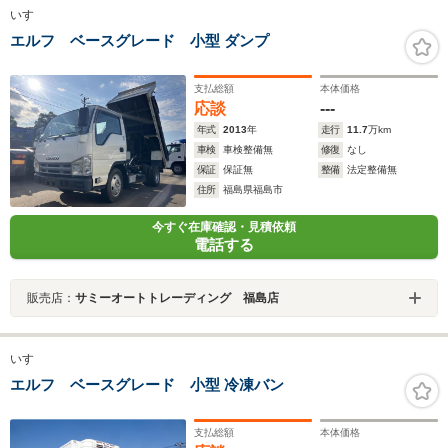
いすゞ
エルフ ベースグレード 小型 ダンプ
支払総額
本体価格
応談
---
年式
2013
年
走行
11.7
万km
車検
車検整備無
修復
なし
保証
保証無
整備
法定整備無
住所
福島県福島市
今すぐ在庫確認・見積依頼
電話する
販売店：
サミーオートトレーディング 福島店
いすゞ
エルフ ベースグレード 小型 冷凍バン
支払総額
本体価格