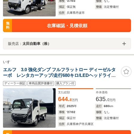
車検
'27/03
修復
なし
保証
保証無
整備
法定整備付
住所
兵庫県丹波市
無
在庫確認・見積依頼
料
販売店：
太田自動車（株）
いすゞ
エルフ 3.0 強化ダンプ フルフラットロー ディーゼルタ
ーボ レンタカーアップ/走行680キロ/LEDヘッドライト/
フロントフォグ/オートライト/バックカメラ/ブラインドス
ディーラー保証
車両品質評価書付
購入プラン付
ポットモニター/車間距離警報/車線逸脱警報/Bluetooth対
応AM・FMラジオ/オートエアコン/キーレス/3000kg積
支払総額
本体価格
644.
635.
8
0
万円
万円
年式
2025
年
走行
680
km
車検
'27/02
修復
なし
保証
保証付
整備
法定整備付
住所
兵庫県神戸市兵庫区