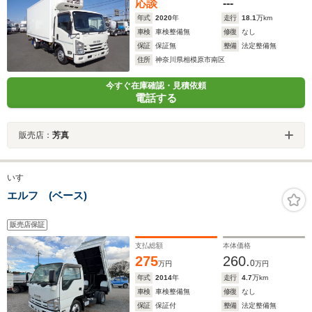
応談
---
年式
2020
年
走行
18.1
万km
車検
車検整備無
修復
なし
保証
保証無
整備
法定整備無
住所
神奈川県相模原市南区
今すぐ在庫確認・見積依頼
電話する
販売店：
芳真
いすゞ
エルフ (ベース)
販売店保証
支払総額
本体価格
275
260.
0
万円
万円
年式
2014
年
走行
4.7
万km
車検
車検整備無
修復
なし
保証
保証付
整備
法定整備無