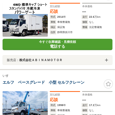
支払総額
本体価格
応談
---
年式
2014
年
走行
22.6
万km
車検
車検整備無
修復
なし
保証
保証無
整備
法定整備無
住所
静岡県掛川市
今すぐ在庫確認・見積依頼
電話する
販売店：
株式会社ＡＢＩＮＡＭＯＴＯＲ
いすゞ
エルフ ベースグレード 小型 セルフクレーン
支払総額
本体価格
応談
---
年式
1998
年
走行
17.2
万km
車検
車検整備無
修復
なし