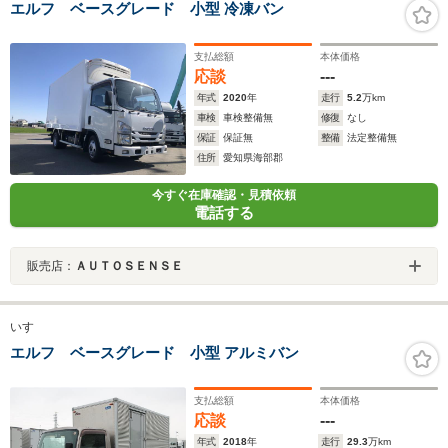
エルフ ベースグレード 小型 冷凍バン
支払総額
本体価格
応談
---
年式
2020
年
走行
5.2
万km
車検
車検整備無
修復
なし
保証
保証無
整備
法定整備無
住所
愛知県海部郡
今すぐ在庫確認・見積依頼
電話する
販売店：
ＡＵＴＯＳＥＮＳＥ
いすゞ
エルフ ベースグレード 小型 アルミバン
支払総額
本体価格
応談
---
年式
2018
年
走行
29.3
万km