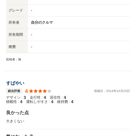
グレード
-
所有者
自分のクルマ
所有期間
-
燃費
-
投稿者：無
すばやい
4
総合評価
投稿日：
2014
年
10
月
23
日
3
4
4
デザイン :
走行性 :
居住性 :
4
4
4
積載性 :
運転しやすさ :
維持費 :
良かった点
大きくない