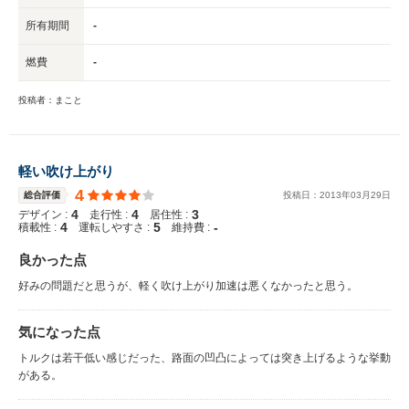
所有期間
-
燃費
-
投稿者：まこと
軽い吹け上がり
4
総合評価
投稿日：
2013
年
03
月
29
日
4
4
3
デザイン :
走行性 :
居住性 :
4
5
-
積載性 :
運転しやすさ :
維持費 :
良かった点
好みの問題だと思うが、軽く吹け上がり加速は悪くなかったと思う。
気になった点
トルクは若干低い感じだった、路面の凹凸によっては突き上げるような挙動
がある。