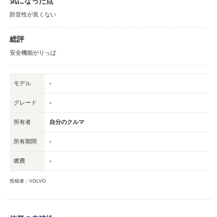
気になった点
防音性が良くない
総評
安全機能がりっぱ
モデル
-
グレード
-
所有者
自分のクルマ
所有期間
-
燃費
-
投稿者：VOLVO