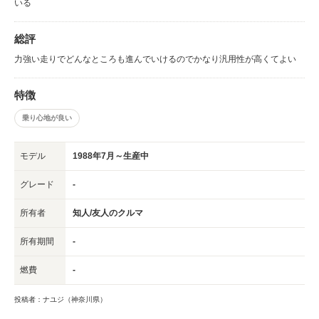
いる
総評
力強い走りでどんなところも進んでいけるのでかなり汎用性が高くてよい
特徴
乗り心地が良い
モデル
1988年7月～生産中
グレード
-
所有者
知人/友人のクルマ
所有期間
-
燃費
-
投稿者：ナユジ（神奈川県）