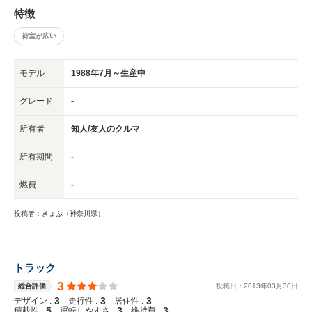
特徴
荷室が広い
モデル
1988年7月～生産中
グレード
-
所有者
知人/友人のクルマ
所有期間
-
燃費
-
投稿者：きょぷ（神奈川県）
トラック
3
総合評価
投稿日：
2013
年
03
月
30
日
3
3
3
デザイン :
走行性 :
居住性 :
5
3
3
積載性 :
運転しやすさ :
維持費 :