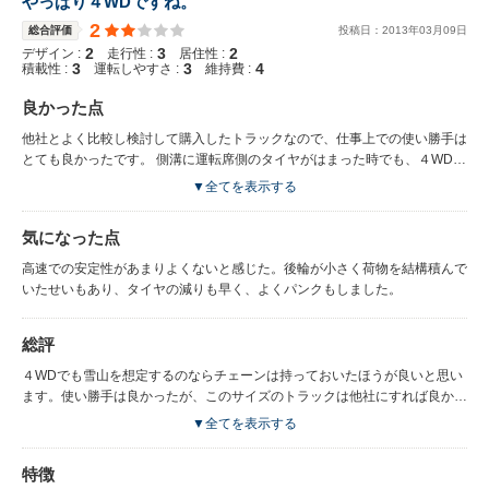
やっぱり４WDですね。
2
総合評価
投稿日：
2013
年
03
月
09
日
2
3
2
デザイン :
走行性 :
居住性 :
3
3
4
積載性 :
運転しやすさ :
維持費 :
良かった点
他社とよく比較し検討して購入したトラックなので、仕事上での使い勝手は
とても良かったです。 側溝に運転席側のタイヤがはまった時でも、４WDに
切り替えたら簡単に脱出できました。前輪にチェーンも巻けば雪山もガンガ
▼全てを表示する
ン走れました。
気になった点
高速での安定性があまりよくないと感じた。後輪が小さく荷物を結構積んで
いたせいもあり、タイヤの減りも早く、よくパンクもしました。
総評
４WDでも雪山を想定するのならチェーンは持っておいたほうが良いと思い
ます。使い勝手は良かったが、このサイズのトラックは他社にすれば良かっ
たかなと思わせる車でした。大型や４ｔは良いの作っているんだけどね
▼全てを表示する
え。。。
特徴