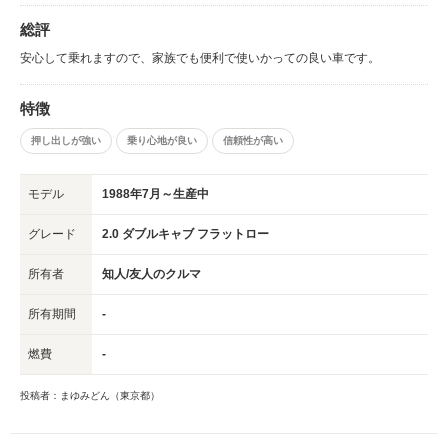
総評
安心して乗れますので、家族でも便利で使いかっての良い車です。
特徴
押し出しが強い
乗り心地が良い
信頼性が高い
モデル
1988年7月～生産中
グレード
2.0 ダブルキャブ フラットロー
所有者
知人/友人のクルマ
所有期間
-
燃費
-
投稿者：まゆみどん（東京都）