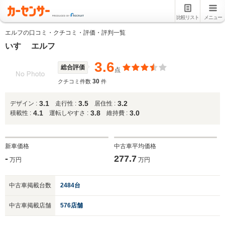
比較リスト
メニュー
エルフの口コミ・クチコミ・評価・評判一覧
いすゞ エルフ
3.6
総合評価
点
30
クチコミ件数
件
3.1
3.5
3.2
デザイン :
走行性 :
居住性 :
4.1
3.8
3.0
積載性 :
運転しやすさ :
維持費 :
新車価格
中古車平均価格
-
277.7
万円
万円
中古車掲載台数
2484台
中古車掲載店舗
576店舗