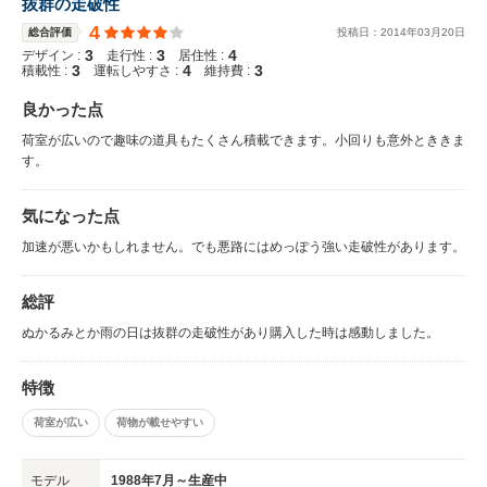
抜群の走破性
4
総合評価
投稿日：
2014
年
03
月
20
日
3
3
4
デザイン :
走行性 :
居住性 :
3
4
3
積載性 :
運転しやすさ :
維持費 :
良かった点
荷室が広いので趣味の道具もたくさん積載できます。小回りも意外とききま
す。
気になった点
加速が悪いかもしれません。でも悪路にはめっぽう強い走破性があります。
総評
ぬかるみとか雨の日は抜群の走破性があり購入した時は感動しました。
特徴
荷室が広い
荷物が載せやすい
モデル
1988年7月～生産中