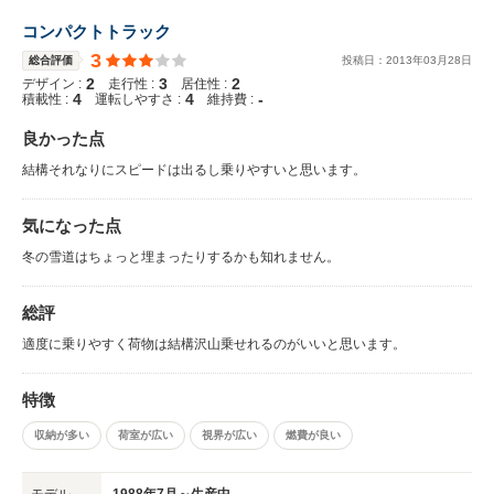
コンパクトトラック
3
総合評価
投稿日：
2013
年
03
月
28
日
2
3
2
デザイン :
走行性 :
居住性 :
4
4
-
積載性 :
運転しやすさ :
維持費 :
良かった点
結構それなりにスピードは出るし乗りやすいと思います。
気になった点
冬の雪道はちょっと埋まったりするかも知れません。
総評
適度に乗りやすく荷物は結構沢山乗せれるのがいいと思います。
特徴
収納が多い
荷室が広い
視界が広い
燃費が良い
モデル
1988年7月～生産中