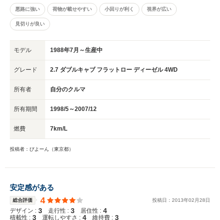
悪路に強い
荷物が載せやすい
小回りが利く
視界が広い
見切りが良い
モデル
1988年7月～生産中
グレード
2.7 ダブルキャブ フラットロー ディーゼル 4WD
所有者
自分のクルマ
所有期間
1998/5～2007/12
燃費
7km/L
投稿者：びよーん（東京都）
安定感がある
4
総合評価
投稿日：
2013
年
02
月
28
日
3
3
4
デザイン :
走行性 :
居住性 :
3
4
3
積載性 :
運転しやすさ :
維持費 :