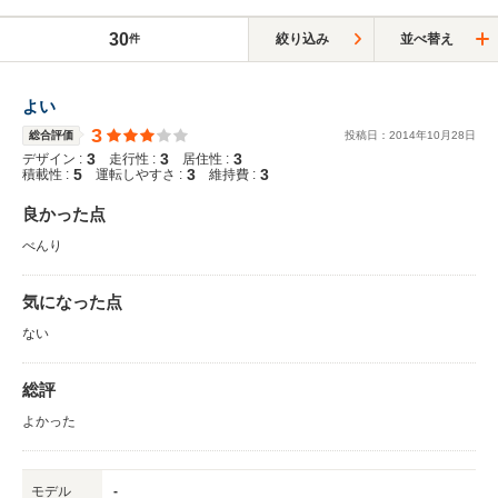
30
絞り込み
並べ替え
件
よい
3
総合評価
投稿日：
2014
年
10
月
28
日
3
3
3
デザイン :
走行性 :
居住性 :
5
3
3
積載性 :
運転しやすさ :
維持費 :
良かった点
べんり
気になった点
ない
総評
よかった
モデル
-