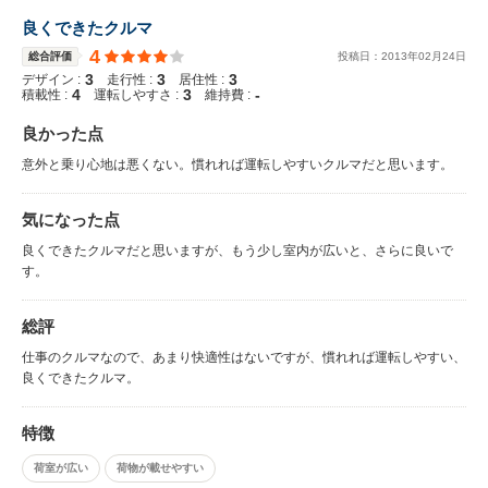
良くできたクルマ
4
総合評価
投稿日：
2013
年
02
月
24
日
3
3
3
デザイン :
走行性 :
居住性 :
4
3
-
積載性 :
運転しやすさ :
維持費 :
良かった点
意外と乗り心地は悪くない。慣れれば運転しやすいクルマだと思います。
気になった点
良くできたクルマだと思いますが、もう少し室内が広いと、さらに良いで
す。
総評
仕事のクルマなので、あまり快適性はないですが、慣れれば運転しやすい、
良くできたクルマ。
特徴
荷室が広い
荷物が載せやすい