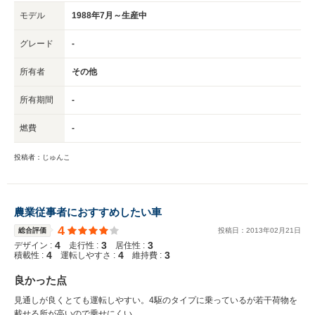
モデル
1988年7月～生産中
グレード
-
所有者
その他
所有期間
-
燃費
-
投稿者：じゅんこ
農業従事者におすすめしたい車
4
総合評価
投稿日：
2013
年
02
月
21
日
4
3
3
デザイン :
走行性 :
居住性 :
4
4
3
積載性 :
運転しやすさ :
維持費 :
良かった点
見通しが良くとても運転しやすい。4駆のタイプに乗っているが若干荷物を
載せる所が高いので乗せにくい。