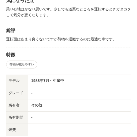
気になった点
乗り心地はかなり悪いです。少しでも道悪なところを運転するときガタガタ
して気分が悪くなります。
総評
運転面はあまり良くないですが荷物を運搬するのに最適な車です。
特徴
荷物が載せやすい
モデル
1988年7月～生産中
グレード
-
所有者
その他
所有期間
-
燃費
-