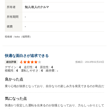
所有者
知人/友人のクルマ
所有期間
-
燃費
-
投稿者：koko（福岡県）
快適な面白さが追求できる
4
総合評価
投稿日：
2013
年
02
月
23
日
4
4
4
デザイン :
走行性 :
居住性 :
4
4
-
積載性 :
運転しやすさ :
維持費 :
良かった点
乗り心地が抜群となっており、自分なりの楽しみ方を発見できるのが利点だ
気になった点
快適かつ安定した運転を出来るのが自慢となっており、力もしっかりとして