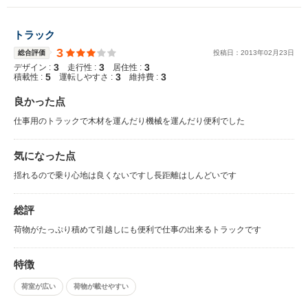
トラック
3
総合評価
投稿日：
2013
年
02
月
23
日
3
3
3
デザイン :
走行性 :
居住性 :
5
3
3
積載性 :
運転しやすさ :
維持費 :
良かった点
仕事用のトラックで木材を運んだり機械を運んだり便利でした
気になった点
揺れるので乗り心地は良くないですし長距離はしんどいです
総評
荷物がたっぷり積めて引越しにも便利で仕事の出来るトラックです
特徴
荷室が広い
荷物が載せやすい