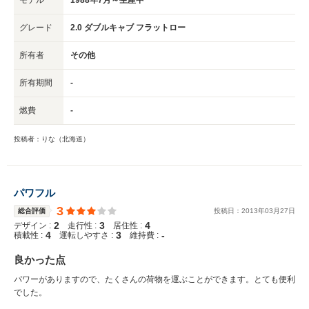
グレード
2.0 ダブルキャブ フラットロー
所有者
その他
所有期間
-
燃費
-
投稿者：りな（北海道）
パワフル
3
総合評価
投稿日：
2013
年
03
月
27
日
2
3
4
デザイン :
走行性 :
居住性 :
4
3
-
積載性 :
運転しやすさ :
維持費 :
良かった点
パワーがありますので、たくさんの荷物を運ぶことができます。とても便利
でした。