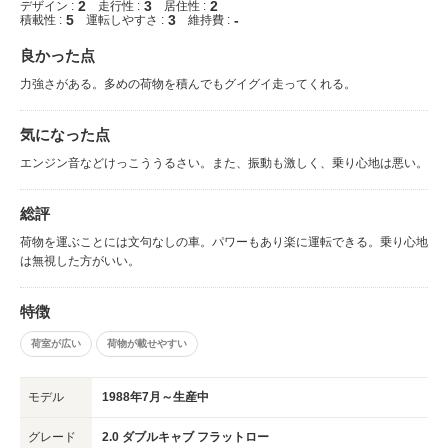
2
3
2
デザイン :
走行性 :
居住性 :
5
3
-
積載性 :
運転しやすさ :
維持費 :
良かった点
力強さがある。多めの荷物を積んでもグイグイ走ってくれる。
気になった点
エンジン音などけっこううるさい。また、振動も激しく、乗り心地は悪い。
総評
荷物を運ぶことには文句なしの車。パワーもあり楽に運転できる。乗り心地
は無視した方がいい。
特徴
荷室が広い
荷物が載せやすい
モデル
1988年7月～生産中
グレード
2.0 ダブルキャブ フラットロー