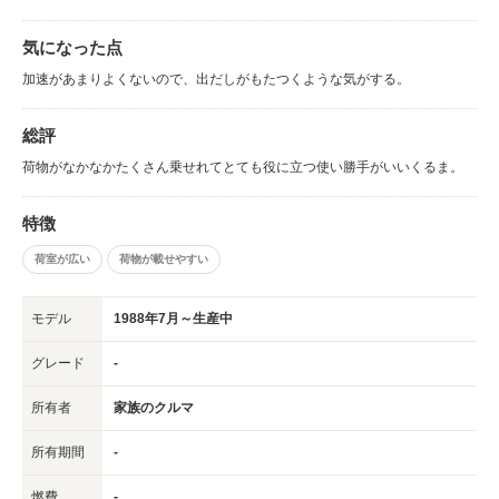
気になった点
加速があまりよくないので、出だしがもたつくような気がする。
総評
荷物がなかなかたくさん乗せれてとても役に立つ使い勝手がいいくるま。
特徴
荷室が広い
荷物が載せやすい
モデル
1988年7月～生産中
グレード
-
所有者
家族のクルマ
所有期間
-
燃費
-