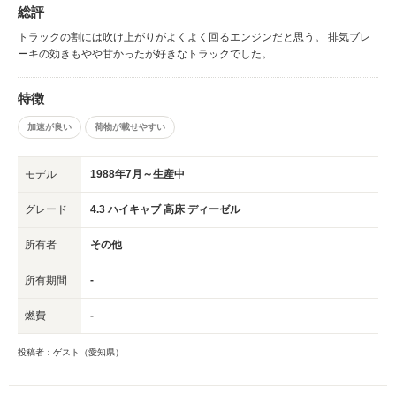
総評
トラックの割には吹け上がりがよくよく回るエンジンだと思う。 排気ブレ
ーキの効きもやや甘かったが好きなトラックでした。
特徴
加速が良い
荷物が載せやすい
モデル
1988年7月～生産中
グレード
4.3 ハイキャブ 高床 ディーゼル
所有者
その他
所有期間
-
燃費
-
投稿者：ゲスト（愛知県）