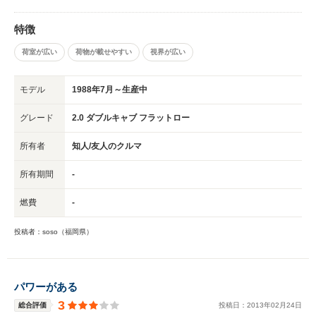
特徴
荷室が広い
荷物が載せやすい
視界が広い
モデル
1988年7月～生産中
グレード
2.0 ダブルキャブ フラットロー
所有者
知人/友人のクルマ
所有期間
-
燃費
-
投稿者：soso（福岡県）
パワーがある
3
総合評価
投稿日：
2013
年
02
月
24
日