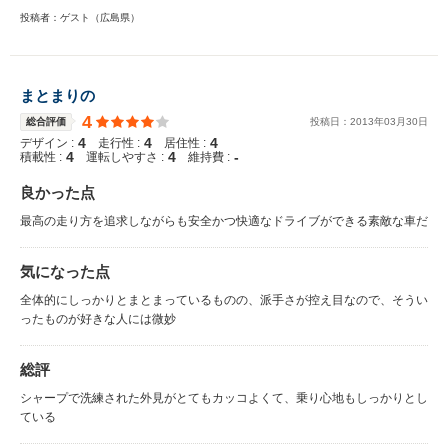
投稿者：ゲスト（広島県）
まとまりの
4
総合評価
投稿日：
2013
年
03
月
30
日
4
4
4
デザイン :
走行性 :
居住性 :
4
4
-
積載性 :
運転しやすさ :
維持費 :
良かった点
最高の走り方を追求しながらも安全かつ快適なドライブができる素敵な車だ
気になった点
全体的にしっかりとまとまっているものの、派手さが控え目なので、そうい
ったものが好きな人には微妙
総評
シャープで洗練された外見がとてもカッコよくて、乗り心地もしっかりとし
ている