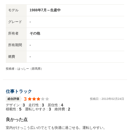
モデル
1988年7月～生産中
グレード
-
所有者
その他
所有期間
-
燃費
-
投稿者：はっしー（群馬県）
仕事トラック
3
総合評価
投稿日：
2013
年
02
月
24
日
3
3
4
デザイン :
走行性 :
居住性 :
5
3
2
積載性 :
運転しやすさ :
維持費 :
良かった点
室内がけっこう広いのでとても快適に過ごせる。運転しやすい。