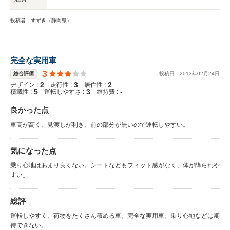
投稿者：すずき（静岡県）
完全な実用車
3
総合評価
投稿日：
2013
年
02
月
24
日
2
3
2
デザイン :
走行性 :
居住性 :
5
3
-
積載性 :
運転しやすさ :
維持費 :
良かった点
車高が高く、見渡しが利き、前の部分が無いので運転しやすい。
気になった点
乗り心地はあまり良くない。シートなどもフィット感がなく、体が降られや
すい。
総評
運転しやすく、荷物をたくさん積める車。完全な実用車。乗り心地などは期
待できない。