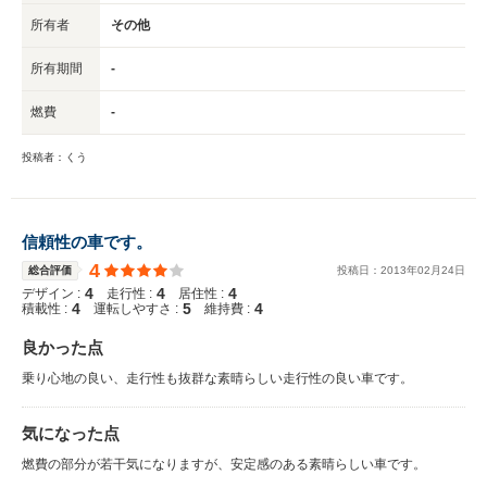
所有者
その他
所有期間
-
燃費
-
投稿者：くう
信頼性の車です。
4
総合評価
投稿日：
2013
年
02
月
24
日
4
4
4
デザイン :
走行性 :
居住性 :
4
5
4
積載性 :
運転しやすさ :
維持費 :
良かった点
乗り心地の良い、走行性も抜群な素晴らしい走行性の良い車です。
気になった点
燃費の部分が若干気になりますが、安定感のある素晴らしい車です。