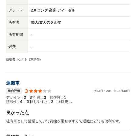
グレード
2.8 ロング 高床 ディーゼル
所有者
知人/友人のクルマ
所有期間
-
燃費
-
投稿者：ゲスト（東京都）
運搬車
3
総合評価
投稿日：
2013
年
03
月
30
日
2
3
1
デザイン :
走行性 :
居住性 :
4
3
-
積載性 :
運転しやすさ :
維持費 :
良かった点
社有車として活躍していて荷物を乗せやすくて運搬にとても便利です。