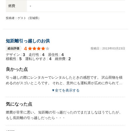
燃費
-
投稿者：ゲスト（宮城県）
短距離引っ越しのお供
4
総合評価
投稿日：
2013
年
03
月
23
日
3
4
4
デザイン :
走行性 :
居住性 :
5
4
2
積載性 :
運転しやすさ :
維持費 :
良かった点
引っ越しの際にレンタカーでレンタルしたときの感想です。 沢山荷物を積
めるのがスゴいところです。 それと、意外にも運転席が広めに作られてい
るため、居心地が良いです。
▼全てを表示する
気になった点
燃費が非常に悪い。 短距離の引っ越だったのでまだましなほうでしたが、
もし長距離の引っ越しだったら・・・