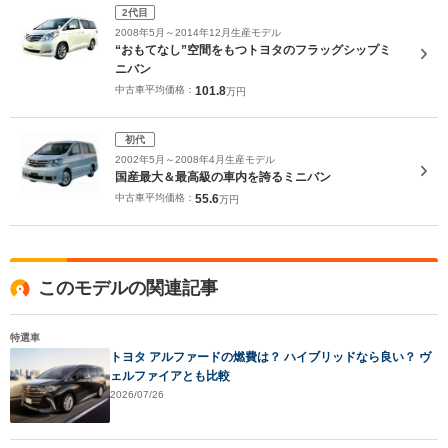
2代目
2008年5月～2014年12月生産モデル
“おもてなし”空間をもつトヨタのフラッグシップミ
ニバン
中古車平均価格：
101.8
万円
初代
2002年5月～2008年4月生産モデル
国産最大＆最高級の車内を誇るミニバン
中古車平均価格：
55.6
万円
このモデルの関連記事
特選車
トヨタ アルファードの燃費は？ ハイブリッドなら良い？ ヴ
ェルファイアとも比較
2026/07/26