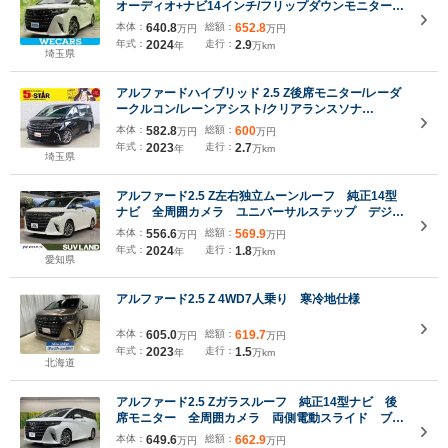
オーディオ+ナビ14インチ/フリップダウンモニター
純正 12.1インチ/デジタルインナーミラー/トヨタセー
本体：
640.8
総額：
652.8
万円
万円
フティセンス/両側電動スライドドア
年式：
2024
走行：
2.9
年
万km
埼玉県
アルファードハイブリッド 2.5 Z後席モニター/レーダ
ークルコン/レーンアシスト/クリアランスソナ
ー/PCS/ETC/100V電源/純正ナビ/地デジ/Bluetooth/バ
本体：
582.8
総額：
600
万円
万円
ックカメラ/LED/オートハイビーム/純正18AW
年式：
2023
走行：
2.7
年
万km
埼玉県
アルファード2.5 Z左右独立ムーンルーフ 純正14型
ナビ 全周囲カメラ ユニバーサルステップ デジタ
ルインナーミラー レーダークルーズ 衝突軽減 三
本体：
556.6
総額：
569.9
万円
万円
眼LEDヘッド シートエアコン 合皮シート パワー
年式：
2024
走行：
1.8
年
万km
バックドア ETC
愛知県
アルファード2.5 Z 4WD7人乗り 寒冷地仕様
本体：
605.0
総額：
619.7
万円
万円
年式：
2023
走行：
1.5
年
万km
北海道
アルファード2.5 Zガラスルーフ 純正14型ナビ 後
席モニター 全周囲カメラ 両側電動スライド ブラ
インドスポットモニター レーダークルーズ デジタ
本体：
649.6
総額：
662.9
万円
万円