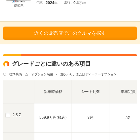
ルミラー 電動リアゲート Bluetooth シートエア
年式：
2024
走行：
0.4
年
万km
コン
愛知県
近くの販売店でこのクルマを探す
グレードごとに違いのある項目
〇：標準装備 △：オプション装備
-：選択不可、またはディーラーオプション
新車時価格
シート列数
乗車定員
2.5 Z
559.9万円(税込)
3列
7名