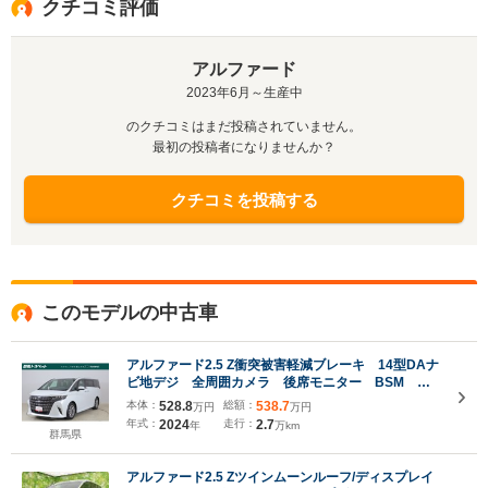
クチコミ評価
アルファード
2023年6月～生産中
のクチコミはまだ投稿されていません。
最初の投稿者になりませんか？
クチコミを投稿する
このモデルの中古車
アルファード2.5 Z衝突被害軽減ブレーキ 14型DAナ
ビ地デジ 全周囲カメラ 後席モニター BSM レ
ーダークルーズ ETC2.0 車線逸脱警報 シートヒ
本体：
528.8
総額：
538.7
万円
万円
ーター&クール 前後ドラレコ パワーバックドア
年式：
2024
走行：
2.7
年
万km
3眼LEDライト ワンオーナー
群馬県
アルファード2.5 Zツインムーンルーフ/ディスプレイ