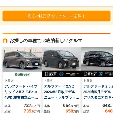
近くの販売店でこのクルマを探す
お探しの車種で比較的新しいクルマ
トヨタ
トヨタ
トヨタ
アルファード ハイブ
アルファード 2.5 Z
アルファード 2.5 
リッド 2.5 Z E-Four
2026年6月改モデル
2026年5月モデル
4WD 左右独立ムーン
ニュートラルブラッ
デリスタエアロキ
ルーフ 純正14型
ク 周波数感応型ショ
付 左右独立ムー
727
654
643
本体
.1
万円
本体
.0
万円
本体
.0
DA 電動シェード
ックアブソーバー
ーフ デジタルイ
735
658
648
総額
.9
万円
総額
万円
総額