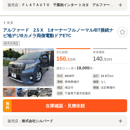
販売店：
ＦＬＡＴＡＵＴＯ 千葉柏インター トヨタ アルファード・ヴェルファイア修復歴なし専門店
トヨタ
アルファード 2.5 X 1オーナーフルノーマル/BT接続ナ
ビ地デジBカメラ両側電動ドアETC
販売店保証
支払総額
本体価格
150.
140.
5
5
万円
万円
18,000
通常ローン
月々
円
年式
2015
年
走行
12.5
万km
車検
車検整備付
修復
なし
保証
保証付
整備
法定整備付
住所
千葉県千葉市若葉区
無
在庫確認・見積依頼
料
販売店：
株式会社シルバード