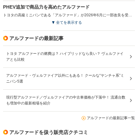
PHEV追加で商品力を高めたアルファード
トヨタの高級ミニバンである「アルファード」が2026年6月に一部改良を受けた。ZグレードにはPHEVが追加され、外部給電機能を備えた充電インレットや上質な内装装備を採用し、電動化と快適性を強化した。また、HEVには装備を充実させたGグレードを新設定し、運転支援や快適装備を拡充。さらに新色の設定や内装加飾の統一、周波数感応型ショックアブソーバーの全車標準化により、質感と乗り心地の向上が図られている。（2026.6）
全てを表示する
アルファードの最新記事
トヨタ アルファードの燃費は？ ハイブリッドなら良い？ ヴェルファイ
アとも比較
アルファード・ヴェルファイア以外にもある！ クールな“ヤンチャ系”ミ
ニバン5選
現行型アルファード／ヴェルファイアの中古車価格が下落中！ 流通台数
も増加中の最新相場を紹介
アルファードの最新記事一覧
アルファードを扱う販売店クチコミ