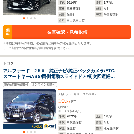
ホイールベース
ホイールベース
ホイー
年式
2024
年
走行
1.7
万km
-m
-m
車検
車検整備付
修復
なし
保証
保証付
整備
法定整備付
10.2～17.8km/L
13.3～13.
住所
富山県富山市
└市街地:7.1～
└市街地:1
無
15.6km/L
11.7km/L
在庫確認・見積依頼
WLTCモード
料
└郊外:10.1～
-
└郊外:13.
燃費
19.6km/L
15.7km/L
※車検は納車時の車検、法定整備は納車時の法定整備となります。
└高速道路:12.2～
└高速道路:
リース期間中の契約内容は詳細画面を参照下さい。
17.8km/L
14.8km/L
トヨタ
排気量
2393～2487cc
2362cc
2393cc
アルファード 2.5 X 純正ナビ/純正バックカメラ/ETC/
スマートキー/ABS/両側電動スライドドア/衝突回避軽減/
駆動方式
FF、4WD
4WD
4WD
横滑り防止装置/PS/PW
車両品質評価書付
オンライン相談可
月額（
48
ヵ月リースの場合）
10.
87
万円
頭金
0
円
ボーナス払いなし
年式
2022
年
走行
4.0
万km
車検
車検整備付
修復
なし
保証
保証付
整備
法定整備付