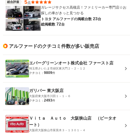
5
総合評価
点
ガレージサクセス高槻店！ファミリーカー専門店☆お
探しの車がきっと見つかる
23
トヨタ アルファードの
掲載台数
台
72
総掲載数
台
アルファードのクチコミ件数が多い販売店
エバーグリーンオート株式会社 ファースト店
埼玉県さいたま市緑区東大門２－２－１２
9809
クチコミ：
件
ガリバー 東大阪店
大阪府東大阪市川田１－１－６
2493
クチコミ：
件
Ｖｉｔａ Ａｕｔｏ 大阪狭山店 （ビータオ
ート）
大阪府大阪狭山市茱萸木３－１３０１－４