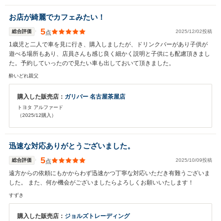
お店が綺麗でカフェみたい！
5
総合評価
2025/12/02投稿
点
1歳児と二人で車を見に行き、購入しましたが、ドリンクバーがあり子供が
遊べる場所もあり、店員さんも感じ良く細かく説明と子供にも配慮頂きまし
た。予約していったので見たい車も出しておいて頂きました。
酔いどれ親父
購入した販売店：
ガリバー 名古屋茶屋店
トヨタ アルファード
（2025/12購入）
迅速な対応ありがとうございました。
5
総合評価
2025/10/09投稿
点
遠方からの依頼にもかからわず迅速かつ丁寧な対応いただき有難うございま
した。 また、何か機会がございましたらよろしくお願いいたします！
すずき
購入した販売店：
ジョルズトレーディング