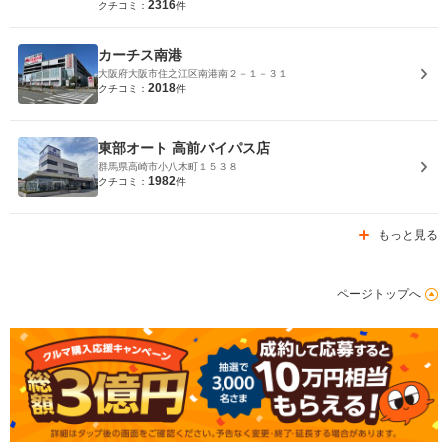
2316
クチコミ：
件
カーチス南港
大阪府大阪市住之江区南港南２－１－３１
2018
クチコミ：
件
東部オート 高前バイパス店
群馬県高崎市小八木町１５３８
1982
クチコミ：
件
もっと見る
ページトップへ