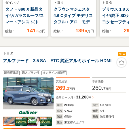
ダイハツ
トヨタ
トヨタ
タフト 660 X 新品タ
クラウンマジェスタ
プリウス 1.8 
イヤ/ガラスルーフ/ス
4.6 Cタイプ モデリス
イヤ/純正 SD
マートアシスト(トヨ
タフルエアロ モデリ
ヨタセーフテ
タ・ダイハツ)/ヘッド
スタマフラー ベージ
ス/車線逸脱防
141
139
2
総額：
.8
万円
総額：
.8
万円
総額：
ランプ LED/EBD付
ュレザーシート 全席
システム/ヘッ
ABS/横滑り防止装置/
パワーシート シート
プ LED/USB
アイドリングストッ
メモリ 全ドアイージ
ク/Bluetooth
トヨタ
プ/禁煙車/エアバッグ
ークローザー 電動リ
続/ETC2.0/E
NEW
運転席/エアバッグ 助
ヤサンシェード 前席
ABS/横滑り
アルファード 3.5 SA ETC 純正アルミホイール HDMI
手席
シートベンチレーショ
ン 全席シートヒータ
販売店保証
購入プラン付
オンライン相談可
ー ETC
支払総額
本体価格
269.
260.
3
7
万円
万円
31,200
通常ローン
月々
円
年式
2016
年
走行
5.8
万km
車検
'27/10
修復
なし
保証
保証付
整備
法定整備付
住所
東京都八王子市