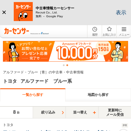
中古車情報カーセンサー
表示
Recruit Co., Ltd.
無料 － Google Play
履歴
お気に入り
メニュー
アルファード・ブルー［青］の中古車・中古車情報
トヨタ アルファード ブルー系
一覧から探す
地図から探す
更新時に
8
絞り込み
並べ替え
台
メール受信
トヨタ
PR