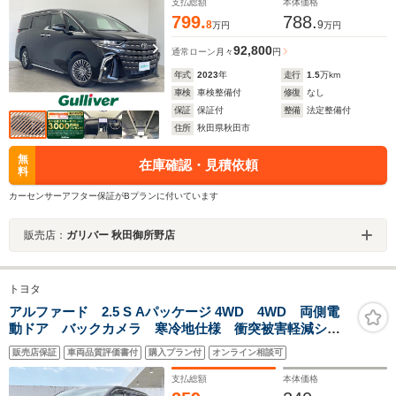
ートライト 革シート シートヒーター ステアリング
支払総額
本体価格
スイッチ
799.
788.
8
9
万円
万円
92,800
通常ローン
月々
円
年式
2023
年
走行
1.5
万km
車検
車検整備付
修復
なし
保証
保証付
整備
法定整備付
住所
秋田県秋田市
無
在庫確認・見積依頼
料
カーセンサーアフター保証がBプランに付いています
販売店：
ガリバー 秋田御所野店
トヨタ
アルファード 2.5 S Aパッケージ 4WD 4WD 両側電
動ドア バックカメラ 寒冷地仕様 衝突被害軽減シス
テム スマートキー LEDヘッド ビルトインETC ク
販売店保証
車両品質評価書付
購入プラン付
オンライン相談可
ルコン 純正18インチアルミ オートライト デュアル
エアコン Bluetooth
支払総額
本体価格