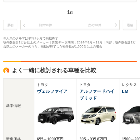
1
/1
最初
前の30件
次の30件
最後
※人気のクルマは平均1ヶ月で掲載終了
物件数合計1万台以上のメーカー｜算出データ期間：2024年9月～11月｜内容：物件数合計1万
台以上のメーカーのうち、掲載が終了した物件数が1,000台以上の場合
よく一緒に検討される車種を比較
トヨタ
トヨタ
レクサス
ヴェルファイア
アルファードハイ
LM
ブリッド
基本情報
新車価格
655～1090万円
395～935.8万円
1500～2