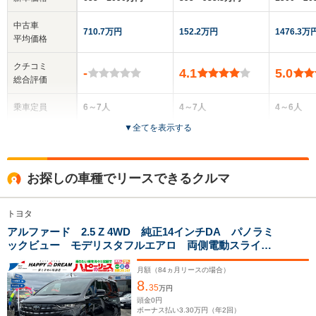
中古車
710.7万円
152.2万円
1476.3万
平均価格
クチコミ
-
4.1
5.0
総合評価
乗車定員
6～7人
4～7人
4～6人
▼
全てを表示する
ドア数
5ドア
5ドア
5ドア
全高
全高
全
お探しの車種でリースできるクルマ
1.95m
1.91m
1.
トヨタ
アルファード 2.5 Z 4WD 純正14インチDA パノラミ
全幅
全幅
全
サイズ
ックビュー モデリスタフルエアロ 両側電動スライド
1.85m
1.83m～1.84m
1.
全長
全長
(全長x全幅x全高)
ドア ワイヤレス充電 ユニバーサルステップ BSM
5m
4.87m～4.89m
5.
電動オットマンシート シートヒーター&エアコン
月額（
84
ヵ月リースの場合）
8.
ACC 社外21インチAW
35
万円
頭金
0
円
ボーナス払い
3.30
万円（年
2
回）