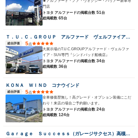
★アルファード・ノア・ヴォクシー・ハリアー新車専
門店
51
トヨタ アルファードの
掲載台数
台
65
総掲載数
台
Ｔ．Ｕ．Ｃ．ＧＲＯＵＰ アルファード ヴェルファイアＳＵＶ専門 シンドバッド船橋店／（株）日動自販
5
総合評価
点
大展示場のT.U.C.GROUPアルファード・ヴェルファ
イア・SUV専門『シンドバッド船橋店』
34
トヨタ アルファードの
掲載台数
台
36
総掲載数
台
ＫＯＮＡ ＷＩＮＤ コナウインド
5
総合評価
点
全車修復歴無し！高グレード・オプション装備にこだ
わり！来店の場合ご予約願います。
24
トヨタ アルファードの
掲載台数
台
124
総掲載数
台
Ｇａｒａｇｅ Ｓｕｃｃｅｓｓ（ガレージサクセス）高槻店 アルファード・ヴェルファイア・ノア・ヴォクシー専門店