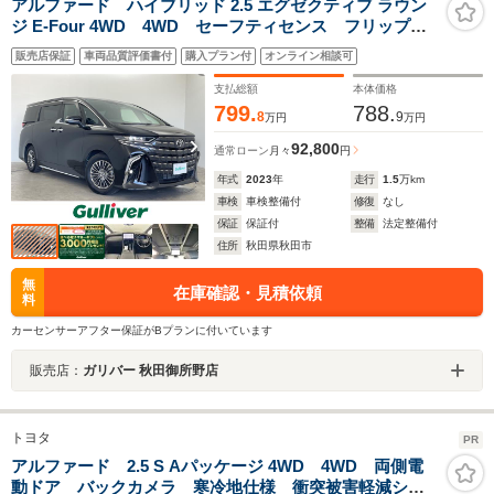
アルファード ハイブリッド 2.5 エグゼクティブ ラウン
ジ E-Four 4WD 4WD セーフティセンス フリップダ
ウンモニター 純正SDナビ 全方位カメラ 両側パワー
販売店保証
車両品質評価書付
購入プラン付
オンライン相談可
スライドドア レーダークルーズコントロール LEDオ
ートライト 革シート シートヒーター ステアリング
支払総額
本体価格
スイッチ
799.
788.
8
9
万円
万円
92,800
通常ローン
月々
円
年式
2023
年
走行
1.5
万km
車検
車検整備付
修復
なし
保証
保証付
整備
法定整備付
住所
秋田県秋田市
無
在庫確認・見積依頼
料
カーセンサーアフター保証がBプランに付いています
販売店：
ガリバー 秋田御所野店
トヨタ
PR
アルファード 2.5 S Aパッケージ 4WD 4WD 両側電
動ドア バックカメラ 寒冷地仕様 衝突被害軽減シス