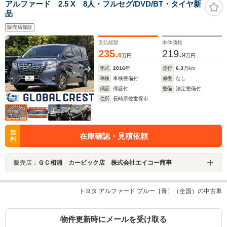
アルファード 2.5 X 8人・フルセグ/DVD/BT・タイヤ新
品
販売店保証
支払総額
本体価格
235.
219.
6
9
万円
万円
年式
2016
年
走行
6.3
万km
車検
車検整備付
修復
なし
保証
保証付
整備
法定整備付
住所
長崎県佐世保市
無
在庫確認・見積依頼
料
販売店：
ＧＣ相浦 カービック店 株式会社エイコー商事
トヨタ アルファード ブルー［青］（全国）の中古車
物件更新時にメールを受け取る