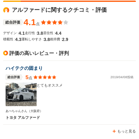
アルファードに関するクチコミ・評価
4.1
総合評価
点
4.1
3.8
4.4
デザイン :
走行性 :
居住性 :
4.3
3.8
2.9
積載性 :
運転しやすさ :
維持費 :
評価の高いレビュー・評判
ハイテクの固まり
5
総合評価
2019/04/08投稿
点
とてもオススメ
あべちゃんさん
（大阪府）
トヨタ アルファード
もっと見る