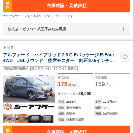
無
在庫確認・見積依頼
料
カーセンサーアフター保証がBプランに付いています
販売店：
ガリバー 八王子みなみ野店
トヨタ
アルファード ハイブリッド 2.5 G Fパッケージ E-Four
4WD JBLサウンド 後席モニター 純正10.5インチナ
ビ フルセグTV バックカメラ 両側電動スライドド
車両品質評価書付
購入プラン付
オンライン相談可
ア 電動リアゲート シートヒーター パワーシート
100V電源 レーンキープアシスト
支払総額
本体価格
179.
159.
9
9
万円
万円
28,000
通常ローン
月々
円
年式
2015
年
走行
12.8
万km
車検
車検整備無
修復
なし
保証
保証無
整備
法定整備無
住所
埼玉県草加市
無
在庫確認・見積依頼