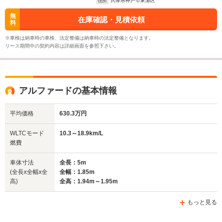
住所
兵庫県神戸市東灘区
無
在庫確認・見積依頼
料
※車検は納車時の車検、法定整備は納車時の法定整備となります。
リース期間中の契約内容は詳細画面を参照下さい。
アルファードの基本情報
平均価格
630.3万円
WLTCモード
10.3～18.9km/L
燃費
車体寸法
全長：5m
(全長x全幅x全
全幅：1.85m
高)
全高：1.94m～1.95m
もっと見る