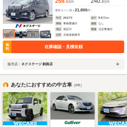
259.
240.
9
8
万円
万円
21,800
通常ローン
月々
円
年式
2017
年
走行
9.6
万km
車検
車検整備付
修復
なし
保証
保証付
整備
法定整備付
住所
北海道釧路市
無
在庫確認・見積依頼
料
販売店：
ネクステージ 釧路店
あなたにおすすめの中古車
［PR］