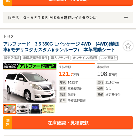
料
販売店：
Ｇ－ＡＦＴＥＲ ＭＥＧＡ越谷レイクタウン店
トヨタ
アルファード 3.5 350G Lパッケージ 4WD (4WD)(禁煙
車)(モデリスタカスタム)(サンルーフ) 本革電動シート
シートヒーター&メモリー ETC 後席モニター クルコ
販売店保証
車両品質評価書付
購入プラン付
オンライン相談可
360°画像付
ン 両側電動スライド クリアランスソナー フルフラ
ット パワーバックドア
支払総額
本体価格
121.
108.
7
0
万円
万円
年式
2012
年
走行
11.9
万km
車検
車検整備付
修復
なし
保証
保証付
整備
法定整備付
住所
千葉県野田市
無
在庫確認・見積依頼
料