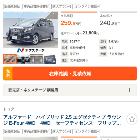
テム スマートキー LEDヘッド ビルトインETC ク
販売店保証
車両品質評価書付
購入プラン付
オンライン相談可
ルコン 純正18インチアルミ オートライト デュアル
エアコン Bluetooth
支払総額
本体価格
259.
240.
9
8
万円
万円
21,800
通常ローン
月々
円
年式
2017
年
走行
9.6
万km
車検
車検整備付
修復
なし
保証
保証付
整備
法定整備付
住所
北海道釧路市
無
在庫確認・見積依頼
料
販売店：
ネクステージ 釧路店
トヨタ
アルファード ハイブリッド 2.5 エグゼクティブ ラウン
ジ E-Four 4WD 4WD セーフティセンス フリップダ
ウンモニター 純正SDナビ 全方位カメラ 両側パワー
販売店保証
車両品質評価書付
購入プラン付
オンライン相談可
スライドドア レーダークルーズコントロール LEDオ