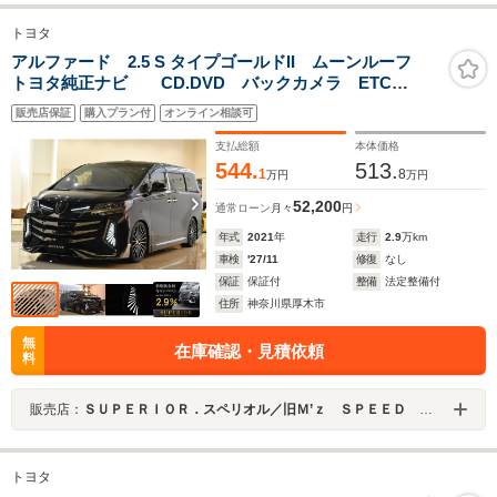
トヨタ
アルファード 2.5 S タイプゴールドII ムーンルーフ
トヨタ純正ナビ CD.DVD バックカメラ ETC
SUPERIORエアロLED付エアロ 新品20インチホイール
販売店保証
購入プラン付
オンライン相談可
支払総額
本体価格
544.
513.
1
8
万円
万円
52,200
通常ローン
月々
円
年式
2021
年
走行
2.9
万km
車検
'27/11
修復
なし
保証
保証付
整備
法定整備付
住所
神奈川県厚木市
無
在庫確認・見積依頼
料
販売店：
ＳＵＰＥＲＩＯＲ．スペリオル／旧Ｍ’ｚ ＳＰＥＥＤ 横浜
トヨタ