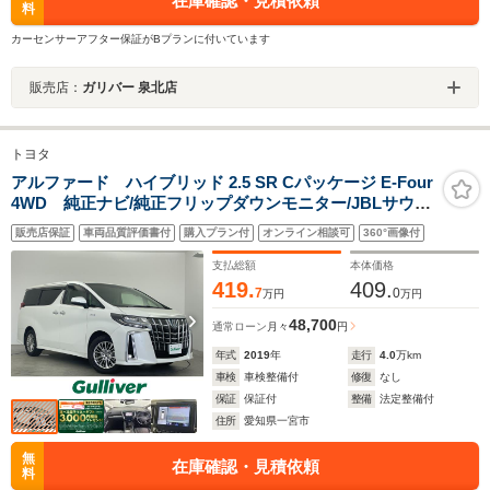
在庫確認・見積依頼
料
カーセンサーアフター保証がBプランに付いています
販売店：
ガリバー 泉北店
トヨタ
アルファード ハイブリッド 2.5 SR Cパッケージ E-Four
4WD 純正ナビ/純正フリップダウンモニター/JBLサウン
ド/ワイヤレス充電/シーケンシャルウインカー/デジタルイ
販売店保証
車両品質評価書付
購入プラン付
オンライン相談可
360°画像付
ンナーミラー/本革シート/ブラインドスポットモニタ
ー/ETC2.0/シートヒーター/USB/シートベンチレーション
支払総額
本体価格
419.
409.
7
0
万円
万円
48,700
通常ローン
月々
円
年式
2019
年
走行
4.0
万km
車検
車検整備付
修復
なし
保証
保証付
整備
法定整備付
住所
愛知県一宮市
無
在庫確認・見積依頼
料