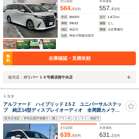
支払総額
本体価格
564.
557.
8
4
万円
万円
年式
2023
年
走行
1.0
万km
車検
'26/12
修復
なし
保証
保証付
整備
法定整備付
住所
神奈川県横須賀市
無
在庫確認・見積依頼
料
販売店：
ガリバー １６号横須賀中央店
トヨタ
アルファード ハイブリッド 2.5 Z ユニバーサルステッ
プ 純正14型ディスプレイオーディオ 全周囲カメラ
デジタルインナーミラー ワイヤレス充電 前後ドライ
販売店保証
車両品質評価書付
購入プラン付
オンライン相談可
ブレコーダー AC100V ETC2.0 シートヒーター ベ
ンチレーション
支払総額
本体価格
639.
631.
8
2
万円
万円