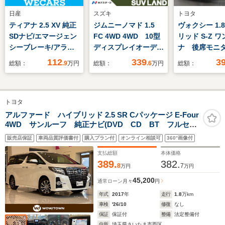
日産
スズキ
トヨタ
ティアナ 2.5 XV 純正
ジムニーノマド 1.5
ヴォクシー 1.
SDナビ/エマージェン
FC 4WD 4WD 10型
リッド S-Z 
シーブレーキ/アラウ
ディスプレイオーディ
ナ 後席モニ
ンドビューモニター/
オ 禁煙車 LEDヘッ
セグ メモリ
112
339
3
総額：
.9
万円
総額：
.6
万円
総額：
車線逸脱防止支援シス
ドライト シートヒー
DVD再生 ミ
テム/ドライブレコー
ター 衝突軽減装置
ックプレイヤ
ダー 社外/ヘッドラン
クルーズコントロー
Pリヤゲート
トヨタ
プ HID/USBジャッ
ル ETC オートエア
ヒータ 全周
ク/Bluetooth接
コン オートライト
ラ バックカ
アルファード ハイブリッド 2.5 SR Cパッケージ E-Four
4WD サンルーフ 純正ナビ(DVD CD BT フルセグ)
続/ETC
電動格納ミラー スマ
突被害軽減シ
全方位モニター 両側パワードア レーダークルーズコ
ートキー
ETC ドラレ
販売店保証
車両品質評価書付
購入プラン付
オンライン相談可
360°画像付
ントロール LEDオートライト レザーシート パワー
電動スライド
シート 100V充電 コーナーセンサー
支払総額
本体価格
389.
382.
8
7
万円
万円
45,200
通常ローン
月々
円
年式
2017
年
走行
1.8
万km
車検
'26/10
修復
なし
保証
保証付
整備
法定整備付
住所
埼玉県さいたま市西区