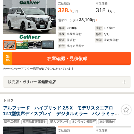
ル/クリアランスソナー
支払総額
本体価格
328.
318.
8
1
万円
万円
38,100
通常ローン
月々
円
年式
2018
年
走行
6.7
万km
車検
車検整備付
修復
なし
保証
保証付
整備
法定整備付
住所
北海道函館市
無
在庫確認・見積依頼
料
カーセンサーアフター保証がBプランに付いています
販売店：
ガリバー 函館新道店
トヨタ
アルファード ハイブリッド 2.5 X モデリスタエアロ
12.1型後席ディスプレイ デジタルミラー パノラミック
ビューモニター 8人乗り 禁煙車
販売店保証
車両品質評価書付
購入プラン付
オンライン相談可
360°画像付
支払総額
本体価格