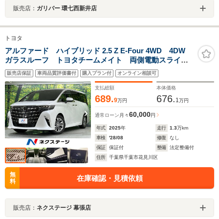
販売店：
ガリバー 環七西新井店
トヨタ
アルファード ハイブリッド 2.5 Z E-Four 4WD 4DW
ガラスルーフ トヨタチームメイト 両側電動スライド
ドア 後席モニター 純正14ナビ 全周囲カメラ アド
販売店保証
車両品質評価書付
購入プラン付
オンライン相談可
バンスドパーク 禁煙車 アダプティブクルーズコント
ロール 衝突軽減装置 コーナーセンサー
支払総額
本体価格
689.
676.
9
1
万円
万円
60,000
通常ローン
月々
円
年式
2025
年
走行
1.3
万km
車検
'28/08
修復
なし
保証
保証付
整備
法定整備付
住所
千葉県千葉市花見川区
無
在庫確認・見積依頼
料
販売店：
ネクステージ 幕張店