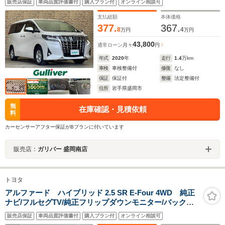
販売店保証
車両品質評価書付
購入プラン付
オンライン相談可
支払総額
本体価格
377.
367.
8
4
万円
万円
43,800
通常ローン
月々
円
年式
2020
年
走行
1.4
万km
車検
車検整備付
修復
なし
保証
保証付
整備
法定整備付
住所
岩手県盛岡市
無
在庫確認・見積依頼
料
カーセンサーアフター保証がBプランに付いています
販売店：
ガリバー 盛岡南店
トヨタ
アルファード ハイブリッド 2.5 SR E-Four 4WD 純正
ナビ/フルセグTV/純正フリップダウンモニター/バックカ
メラ/純正AWノーマルタイヤ積込/ドライブレコーダ
販売店保証
車両品質評価書付
購入プラン付
オンライン相談可
ー/ETC/プリクラッシュセーフティ/クルーズコントロー