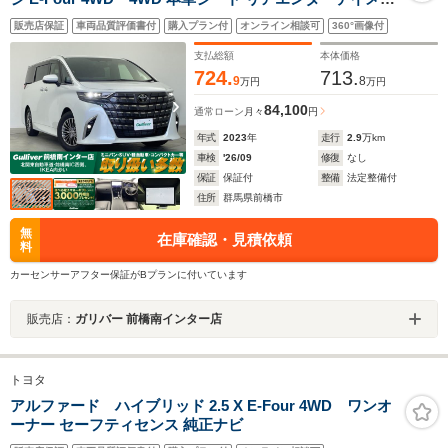
トシステム
販売店保証
車両品質評価書付
購入プラン付
オンライン相談可
360°画像付
支払総額
本体価格
724.
713.
9
8
万円
万円
84,100
通常ローン
月々
円
年式
2023
年
走行
2.9
万km
車検
'26/09
修復
なし
保証
保証付
整備
法定整備付
住所
群馬県前橋市
無
在庫確認・見積依頼
料
カーセンサーアフター保証がBプランに付いています
販売店：
ガリバー 前橋南インター店
トヨタ
アルファード ハイブリッド 2.5 X E-Four 4WD ワンオ
ーナー セーフティセンス 純正ナビ