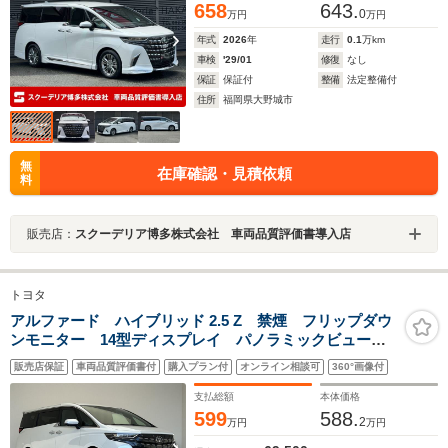
658
643.
0
万円
万円
年式
2026
年
走行
0.1
万km
車検
'29/01
修復
なし
保証
保証付
整備
法定整備付
住所
福岡県大野城市
無
在庫確認・見積依頼
料
販売店：
スクーデリア博多株式会社 車両品質評価書導入店
トヨタ
アルファード ハイブリッド 2.5 Z 禁煙 フリップダウ
ンモニター 14型ディスプレイ パノラミックビューモ
ニター 両側パワースライド トヨタチームメイト
販売店保証
車両品質評価書付
購入プラン付
オンライン相談可
360°画像付
TSS ワイヤレス充電 シートヒーター デジタルイン
ナーミラー AC100V BSM
支払総額
本体価格
599
588.
2
万円
万円