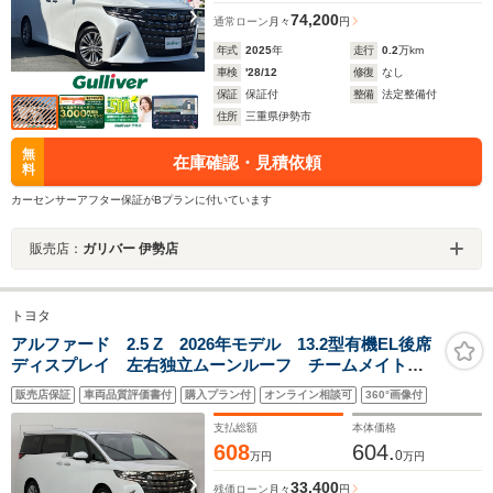
74,200
通常ローン
月々
円
年式
2025
年
走行
0.2
万km
車検
'28/12
修復
なし
保証
保証付
整備
法定整備付
住所
三重県伊勢市
無
在庫確認・見積依頼
料
カーセンサーアフター保証がBプランに付いています
販売店：
ガリバー 伊勢店
トヨタ
アルファード 2.5 Z 2026年モデル 13.2型有機EL後席
ディスプレイ 左右独立ムーンルーフ チームメイトア
ドバンストパーク カラーヘッドアップディスプレイ
販売店保証
車両品質評価書付
購入プラン付
オンライン相談可
360°画像付
デジタルインナーミラー ドライブレコーダー内蔵
AppleCarPlay ETC2.0
支払総額
本体価格
608
604.
0
万円
万円
33,400
残価ローン
月々
円