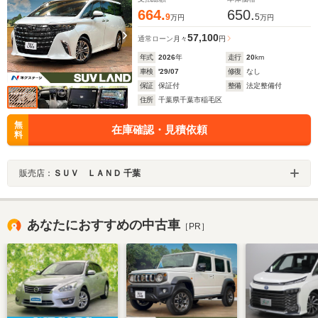
664.
650.
9
5
万円
万円
57,100
通常ローン
月々
円
年式
2026
年
走行
20
km
車検
'29/07
修復
なし
保証
保証付
整備
法定整備付
住所
千葉県千葉市稲毛区
無
在庫確認・見積依頼
料
販売店：
ＳＵＶ ＬＡＮＤ 千葉
あなたにおすすめの中古車
［PR］