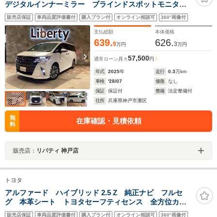
デジタルインナーミラー ブラインドスポットモニタ
ー パワーバックドア 全方位カメラ 電子パーキン
販売店保証
車両品質評価書付
購入プラン付
オンライン相談可
360°画像付
グ 衝突軽減ブレーキ 両側電動スライド 純正18イン
チアルミホイール LEDヘッドライト
支払総額
本体価格
639.
626.
9
3
万円
万円
57,500
通常ローン
月々
円
年式
2025
年
走行
0.3
万km
車検
'28/07
修復
なし
保証
保証付
整備
法定整備付
住所
兵庫県神戸市灘区
無
在庫確認・見積依頼
料
販売店：
リバティ 神戸店
トヨタ
アルファード ハイブリッド 2.5 Z 純正ナビ フルセ
グ 本革シート トヨタセーフティセンス 全方位カメ
ラ パノラミックビューモニター ブレーキホールド
販売店保証
車両品質評価書付
購入プラン付
オンライン相談可
360°画像付