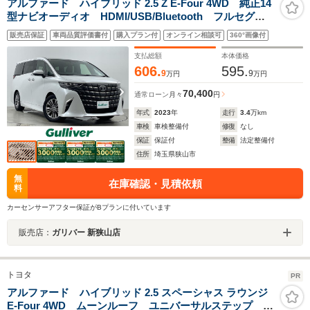
アルファード ハイブリッド 2.5 Z E-Four 4WD 純正14
型ナビオーディオ HDMI/USB/Bluetooth フルセグ
TV 全方位カメラ ブラックレザーシート サンルー
販売店保証
車両品質評価書付
購入プラン付
オンライン相談可
360°画像付
フ デジタルインナーミラー 両側パワースライドド
ア パワーバックドア
支払総額
本体価格
606.
595.
9
9
万円
万円
70,400
通常ローン
月々
円
年式
2023
年
走行
3.4
万km
車検
車検整備付
修復
なし
保証
保証付
整備
法定整備付
住所
埼玉県狭山市
無
在庫確認・見積依頼
料
カーセンサーアフター保証がBプランに付いています
販売店：
ガリバー 新狭山店
トヨタ
PR
アルファード ハイブリッド 2.5 スペーシャス ラウンジ
E-Four 4WD ムーンルーフ ユニバーサルステップ