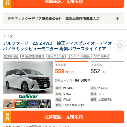
在庫確認・見積依頼
料
販売店：
スクーデリア博多株式会社 車両品質評価書導入店
トヨタ
アルファード 2.5 Z 4WD 純正ディスプレイオーディオ
パノラミックビューモニター 両側パワースライドドア パ
ワーバックドア プリクラッシュセーフティ レーダークル
販売店保証
車両品質評価書付
購入プラン付
オンライン相談可
360°画像付
ーズコントロール 黒皮シート ETC2 0パワーシート/シー
トヒーター
支払総額
本体価格
559.
552.
9
0
万円
万円
64,900
通常ローン
月々
円
年式
2024
年
走行
2.4
万km
車検
'27/10
修復
なし
保証
保証付
整備
法定整備付
住所
北海道札幌市東区
無
在庫確認・見積依頼
料
カーセンサーアフター保証がBプランに付いています