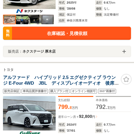
年式
2025
年
走行
0.6
万km
車検
'28/08
修復
なし
保証
保証付
整備
法定整備付
住所
神奈川県厚木市
無
在庫確認・見積依頼
料
販売店：
ネクステージ 厚木店
トヨタ
アルファード ハイブリッド 2.5 エグゼクティブ ラウン
ジ E-Four 4WD JBL ディスプレイオーディオ 後席モ
ニター ムーンルーフ 全方位 トヨタセーフティーセ
販売店保証
車両品質評価書付
購入プラン付
オンライン相談可
360°画像付
ンス BSM HUD ナッパレザー シートヒーター ベ
ンチレーション ステアリングヒーター ビルトイン
支払総額
本体価格
ETC
799.
792.
8
3
万円
万円
92,800
通常ローン
月々
円
年式
2024
年
走行
0.7
万km
車検
'27/01
修復
なし