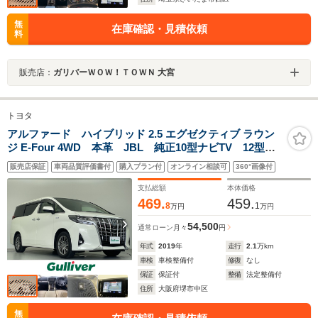
無
在庫確認・見積依頼
料
販売店：
ガリバーＷＯＷ！ＴＯＷＮ 大宮
トヨタ
アルファード ハイブリッド 2.5 エグゼクティブ ラウン
ジ E-Four 4WD 本革 JBL 純正10型ナビTV 12型後
席 BSM スマートミラー 全方位 前後ドラレコ
販売店保証
車両品質評価書付
購入プラン付
オンライン相談可
360°画像付
ETC2.0 パワーシート シートヒーター ステアリング
ジーター 両側電動 電動リア オットマン 3眼LED
支払総額
本体価格
469.
459.
8
1
万円
万円
54,500
通常ローン
月々
円
年式
2019
年
走行
2.1
万km
車検
車検整備付
修復
なし
保証
保証付
整備
法定整備付
住所
大阪府堺市中区
無