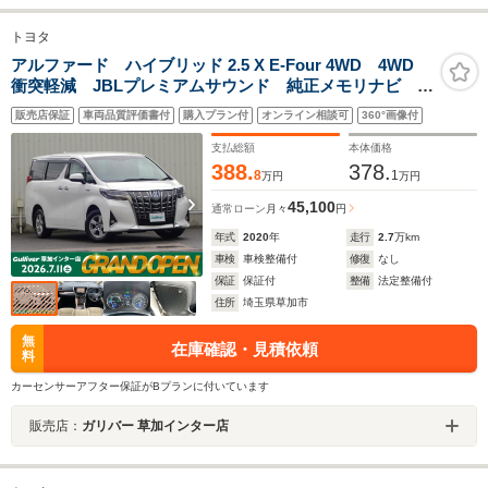
トヨタ
アルファード ハイブリッド 2.5 X E-Four 4WD 4WD
衝突軽減 JBLプレミアムサウンド 純正メモリナビ
CD DVD BT フルセグ USB 全周囲カメラ 両側
販売店保証
車両品質評価書付
購入プラン付
オンライン相談可
360°画像付
パワスラ レーダークルーズ LEDオート 純正アル
ミ ドラレコ スマートキー ETC
支払総額
本体価格
388.
378.
8
1
万円
万円
45,100
通常ローン
月々
円
年式
2020
年
走行
2.7
万km
車検
車検整備付
修復
なし
保証
保証付
整備
法定整備付
住所
埼玉県草加市
無
在庫確認・見積依頼
料
カーセンサーアフター保証がBプランに付いています
販売店：
ガリバー 草加インター店