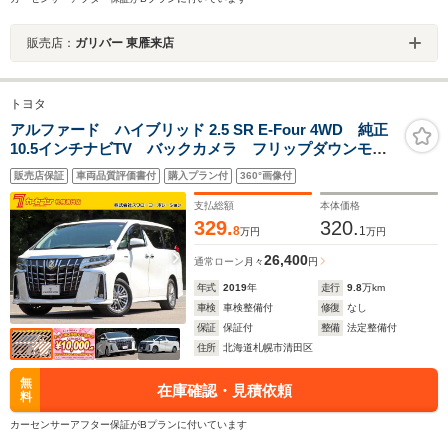
販売店：
ガリバー 東雁来店
トヨタ
アルファード ハイブリッド 2.5 SR E-Four 4WD 純正
10.5インチナビTV バックカメラ フリップダウンモニ
ター デジタルインナーミラー ブラインドスポットモ
販売店保証
車両品質評価書付
購入プラン付
360°画像付
ニター 黒革シート シートヒーター シートエアコ
ン パワーバックドア メモリーパワーシート
支払総額
本体価格
329.
320.
8
1
万円
万円
26,400
通常ローン
月々
円
年式
2019
年
走行
9.8
万km
車検
車検整備付
修復
なし
保証
保証付
整備
法定整備付
住所
北海道札幌市清田区
無
在庫確認・見積依頼
料
カーセンサーアフター保証がBプランに付いています