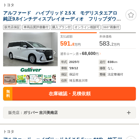
トヨタ
アルファード ハイブリッド 2.5 X モデリスタエアロ
純正9.8インチディスプレイオーディオ フリップダウン
モニター パノラミックビュー ユニバーサルステッ
販売店保証
車両品質評価書付
購入プラン付
オンライン相談可
360°画像付
プ ETC2.0 ドラレコ デジタルミラー シートヒータ
ー ベンチレーション
支払総額
本体価格
591.
583.
8
2
万円
万円
68,600
通常ローン
月々
円
年式
2025
年
走行
838
km
車検
'28/12
修復
なし
保証
保証付
整備
法定整備付
住所
埼玉県吉川市
無
在庫確認・見積依頼
料
販売店：
ガリバー 吉川美南店
トヨタ