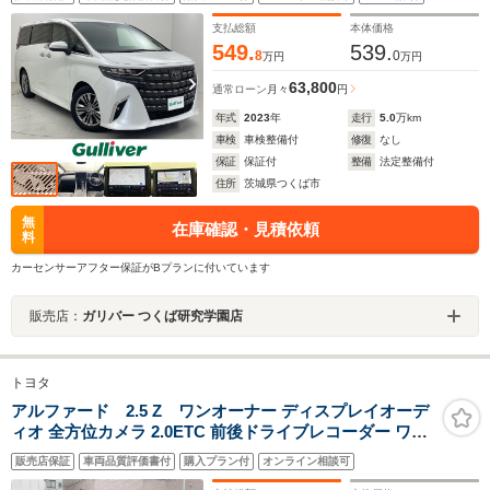
パワースライドドア コーナーセンサー ETC2.0 ユニ
バーサルステップ オットマン
支払総額
本体価格
549.
539.
8
0
万円
万円
63,800
通常ローン
月々
円
年式
2023
年
走行
5.0
万km
車検
車検整備付
修復
なし
保証
保証付
整備
法定整備付
住所
茨城県つくば市
無
在庫確認・見積依頼
料
カーセンサーアフター保証がBプランに付いています
販売店：
ガリバー つくば研究学園店
トヨタ
アルファード 2.5 Z ワンオーナー ディスプレイオーデ
ィオ 全方位カメラ 2.0ETC 前後ドライブレコーダー ワイ
ヤレス充電 パワーバックドア RSRダウンサス トヨタセ
販売店保証
車両品質評価書付
購入プラン付
オンライン相談可
ーフティセンス スマートキー2個