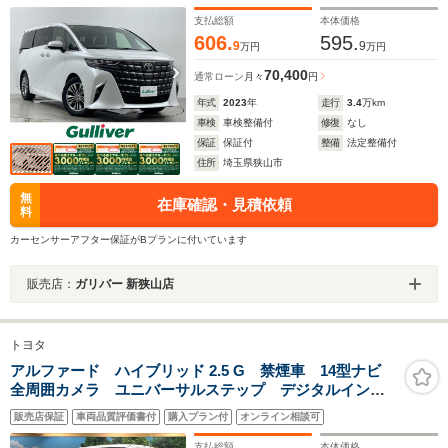
フ デジタルインナーミラー 両側パワースライドド
ア パワーバックドア
支払総額
本体価格
606.
595.
9
9
万円
万円
70,400
通常ローン
月々
円
年式
2023
年
走行
3.4
万km
車検
車検整備付
修復
なし
保証
保証付
整備
法定整備付
住所
埼玉県狭山市
無
在庫確認・見積依頼
料
カーセンサーアフター保証がBプランに付いています
販売店：
ガリバー 新狭山店
トヨタ
アルファード ハイブリッド 2.5 G 禁煙車 14型ナビ
全周囲カメラ ユニバーサルステップ デジタルインナ
ーミラー 両側パワスラ パワーバックドア シートヒ
販売店保証
車両品質評価書付
購入プラン付
オンライン相談可
ーター ブラインドスポットモニター 3眼LEDヘッド
純正18アルミ
支払総額
本体価格