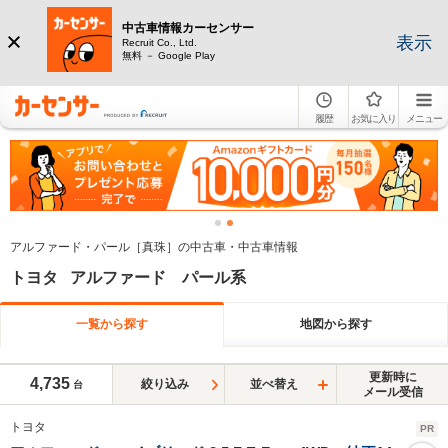
中古車情報カーセンサー
表示
Recruit Co., Ltd.
無料 － Google Play
履歴
お気に入り
メニュー
アルファード・パール［真珠］の中古車・中古車情報
トヨタ アルファード パール系
一覧から探す
地図から探す
更新時に
4,735
絞り込み
並べ替え
台
メール受信
トヨタ
PR