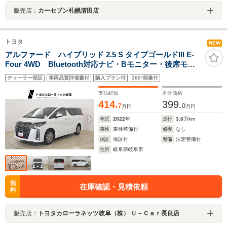
販売店：
カーセブン札幌清田店
トヨタ
NEW
アルファード ハイブリッド 2.5 S タイプゴールドIII E-
Four 4WD Bluetooth対応ナビ・Bモニター・後席モニ
ター
ディーラー保証
車両品質評価書付
購入プラン付
360°画像付
支払総額
本体価格
414.
399.
7
0
万円
万円
年式
2022
年
走行
3.6
万km
車検
車検整備付
修復
なし
保証
保証付
整備
法定整備付
住所
岐阜県岐阜市
無
在庫確認・見積依頼
料
販売店：
トヨタカローラネッツ岐阜（株） Ｕ－Ｃａｒ長良店