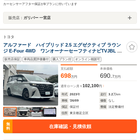
カーセンサーアフター保証がBプランに付いています
販売店：
ガリバー 一宮店
トヨタ
アルファード ハイブリッド 2.5 エグゼクティブ ラウン
ジ E-Four 4WD ワンオーナーセーフティナビTVJBL フ
リップダウンモニター全周囲カメラ革シート両側パワス
販売店保証
車両品質評価書付
購入プラン付
オンライン相談可
ラサンルーフメモリ付きパワーシートパワーバックドア
シートヒーターエアーシートリラクゼーション
支払総額
本体価格
698
690.
7
万円
万円
102,100
通常ローン
月々
円
年式
2023
年
走行
3.2
万km
車検
'26/09
修復
なし
保証
保証付
整備
法定整備付
住所
東京都足立区
無
在庫確認・見積依頼
料