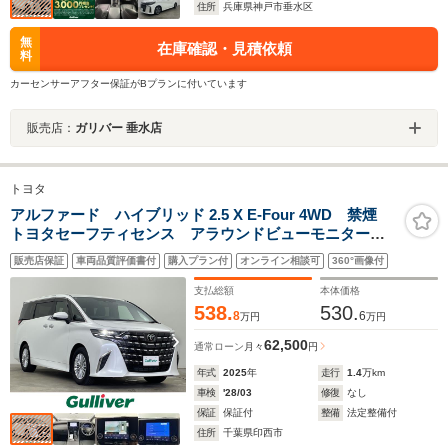
住所
兵庫県神戸市垂水区
無
在庫確認・見積依頼
料
カーセンサーアフター保証がBプランに付いています
販売店：
ガリバー 垂水店
トヨタ
アルファード ハイブリッド 2.5 X E-Four 4WD 禁煙
トヨタセーフティセンス アラウンドビューモニター
純正9.8インチディスプレイオーディオ レーダークルー
販売店保証
車両品質評価書付
購入プラン付
オンライン相談可
360°画像付
ズコントロール 両側パワースライドドア デジタルイ
ンナーミラー ブレーキホールド
支払総額
本体価格
538.
530.
8
6
万円
万円
62,500
通常ローン
月々
円
年式
2025
年
走行
1.4
万km
車検
'28/03
修復
なし
保証
保証付
整備
法定整備付
住所
千葉県印西市