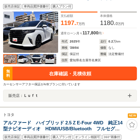
JBL 19インチアルミ スペーシャスラウンジシート
販売店保証
車両品質評価書付
購入プラン付
冷蔵庫 リヤエンターテイメント デジタルインナーミ
ラー ステアリングヒーター 前後ベンチレーター
支払総額
本体価格
1197.
1180.
7
0
万円
万円
117,800
通常ローン
月々
円
年式
2025
年
走行
0.2
万km
車検
'28/04
修復
なし
保証
保証付
整備
法定整備付
住所
愛知県名古屋市名東区
無
在庫確認・見積依頼
料
カーセンサーアフター保証がA/Bプランに付いています
販売店：
Ｌｕｆｔ
トヨタ
NEW
アルファード ハイブリッド 2.5 Z E-Four 4WD 純正14
型ナビオーディオ HDMI/USB/Bluetooth フルセグ
TV 全方位カメラ ブラックレザーシート サンルー
販売店保証
車両品質評価書付
購入プラン付
オンライン相談可
360°画像付