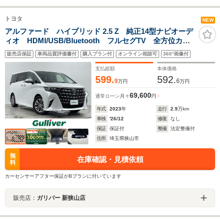
トヨタ
NEW
アルファード ハイブリッド 2.5 Z 純正14型ナビオーデ
ィオ HDMI/USB/Bluetooth フルセグTV 全方位カメ
ラ ブラックレザーシート サンルーフ HUD フリッ
販売店保証
車両品質評価書付
購入プラン付
オンライン相談可
360°画像付
プダウンモニター 両側パワースライドドア パワーバ
ックドア
支払総額
本体価格
599.
592.
9
6
万円
万円
69,600
通常ローン
月々
円
年式
2023
年
走行
2.9
万km
車検
'26/12
修復
なし
保証
保証付
整備
法定整備付
住所
埼玉県狭山市
無
在庫確認・見積依頼
料
カーセンサーアフター保証がBプランに付いています
販売店：
ガリバー 新狭山店