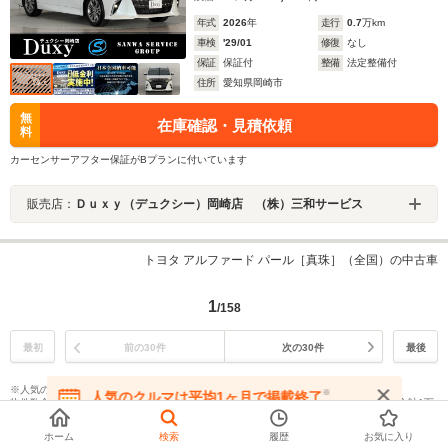
年式
2026
年
走行
0.7
万km
車検
'29/01
修復
なし
保証
保証付
整備
法定整備付
住所
愛知県岡崎市
無
在庫確認・見積依頼
料
カーセンサーアフター保証がBプランに付いています
販売店：
Ｄｕｘｙ（デュクシー）岡崎店 （株）三和サービス
トヨタ アルファード パール［真珠］（全国）の中古車
1
/158
最初
前の30件
次の30件
最後
※人気のクルマは平均1ヶ月で掲載終了
※
人気のクルマは平均1ヶ月で掲載終了
物件数合計1万台以上のメーカー｜算出データ期間：2024年9月～11月｜内容：物件数合計1万
在庫が無くなる前にお問い合わせください
台以上のメーカーのうち、掲載が終了した物件数が1,000台以上の場合
ホーム
検索
履歴
お気に入り