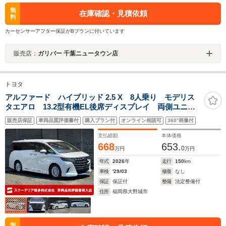
無
在庫確認・見積依頼
料
カーセンサーアフター保証がBプランに付いています
販売店：
ガリバー 千葉ニュータウン店
トヨタ
アルファード ハイブリッド 2.5 X 8人乗り モデリス
タエアロ 13.2型有機EL後席ディスプレイ 両側ユニバ
ーサルステップ 革調シートカバー デジタルインナー
販売店保証
車両品質評価書付
購入プラン付
オンライン相談可
360°画像付
ミラー 8人乗り
支払総額
本体価格
668
653.
0
万円
万円
年式
2026
年
走行
150
km
車検
'29/03
修復
なし
保証
保証付
整備
法定整備付
住所
福岡県大野城市
無