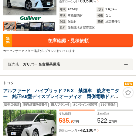
69,500
通常ローン
月々
円
年式
2024
年
走行
1.0
万km
車検
車検整備付
修復
なし
保証
保証付
整備
法定整備付
住所
愛知県名古屋市港区
無
在庫確認・見積依頼
料
カーセンサーアフター保証がBプランに付いています
販売店：
ガリバー 名古屋茶屋店
トヨタ
NEW
アルファード ハイブリッド 2.5 X 禁煙車 後席モニタ
ー 純正9.8型ディスプレイオーディオ 両側電動ドア
全周囲カメラ 100V電源 セーフティセンス レーダー
販売店保証
車両品質評価書付
購入プラン付
オンライン相談可
360°画像付
クルーズ コーナーセンサー LEDヘッド ETC 純正
17インチアルミ
支払総額
本体価格
535.
522.
9
2
万円
万円
42,100
通常ローン
月々
円