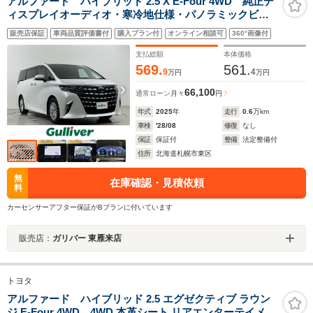
アルファード ハイブリッド 2.5 X E-Four 4WD 純正デ
ィスプレイオーディオ・寒冷地仕様・パノラミックビュ
ーモニター・レーダークルーズコントロール・レーンキ
販売店保証
車両品質評価書付
購入プラン付
オンライン相談可
360°画像付
ープアシスト・衝突被害軽減システム・前後コーナーセ
ンサー・純正ビルトインETC
支払総額
本体価格
569.
561.
9
4
万円
万円
66,100
通常ローン
月々
円
年式
2025
年
走行
0.6
万km
車検
'28/08
修復
なし
保証
保証付
整備
法定整備付
住所
北海道札幌市東区
無
在庫確認・見積依頼
料
カーセンサーアフター保証がBプランに付いています
販売店：
ガリバー 東雁来店
トヨタ
アルファード ハイブリッド 2.5 エグゼクティブ ラウン
ジ E-Four 4WD 4WD 本革シート リアエンターテイメン