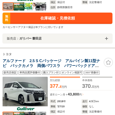
保証
保証付
整備
法定整備付
住所
静岡県磐田市
無
在庫確認・見積依頼
料
カーセンサーアフター保証がBプランに付いています
販売店：
ガリバー 磐田店
トヨタ
アルファード 2.5 S Cパッケージ アルパイン製11型ナ
ビ バックカメラ 両側パワスラ パワーバックドア
前後ドラレコ 衝突軽減 レーダクルーズ クリアラン
販売店保証
車両品質評価書付
購入プラン付
オンライン相談可
360°画像付
スソナー 革シート シートヒーター シートベンチレ
ーション 純正18インチAW
支払総額
本体価格
377.
370.
8
0
万円
万円
43,800
通常ローン
月々
円
年式
2018
年
走行
4.5
万km
車検
'27/10
修復
なし
保証
保証付
整備
法定整備付