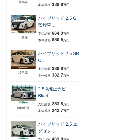
群馬県
389.8
本体価格
万円
ハイブリッド 2.5 G
禁煙車…
664.9
支払総額
万円
千葉県
650.5
本体価格
万円
ハイブリッド 2.5 SR
C…
389.8
支払総額
万円
埼玉県
382.7
本体価格
万円
2.5 X純正ナビ
Bluet…
253.8
支払総額
万円
和歌山県
242.7
本体価格
万円
ハイブリッド 2.5 エ
グゼク…
469.8
支払総額
万円