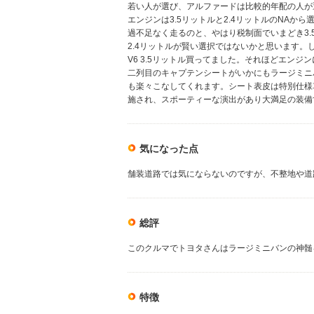
若い人が選び、アルファードは比較的年配の人が
エンジンは3.5リットルと2.4リットルのNAか
過不足なく走るのと、やはり税制面でいまどき3
2.4リットルが賢い選択ではないかと思います
V6 3.5リットル買ってました。それほどエン
二列目のキャプテンシートがいかにもラージミニ
も楽々こなしてくれます。シート表皮は特別仕様
施され、スポーティーな演出があり大満足の装備
気になった点
舗装道路では気にならないのですが、不整地や道
総評
このクルマでトヨタさんはラージミニバンの神髄
特徴