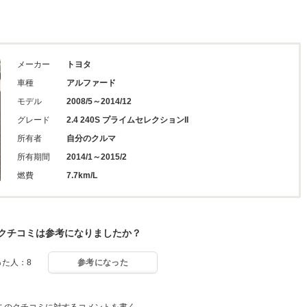
メーカー
トヨタ
車種
アルファード
モデル
2008/5～2014/12
グレード
2.4 240S プライムセレクションII
所有者
自分のクルマ
所有期間
2014/1～2015/2
燃費
7.7km/L
クチコミは参考になりましたか？
った人：8
参考になった