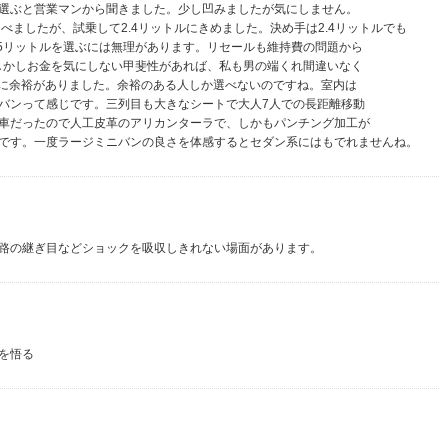
選ぶと営業マンから聞きました。少し凹みましたが気にしません。
ら選べましたが、試乗して2.4リットルにきめました。決め手は2.4リットルでも
.5リットルを選ぶには無理があります。リセールも維持費の問題から
。しかしお金を気にしない甲斐性があれば、私も男の端くれ間違いなく
ジンに余裕がありました。余裕のある人しか選べないのですね。室内は
バンって感じです。三列目も大きなシートで大人7人での長距離移動
車だったので人工皮革のアリカンターラで、しかもパンチング加工が
です。一度ラージミニバンの良さを体感するとセダン系にはもでれませんね。
路の継ぎ目などショックを吸収しきれない場面があります。
を悟る