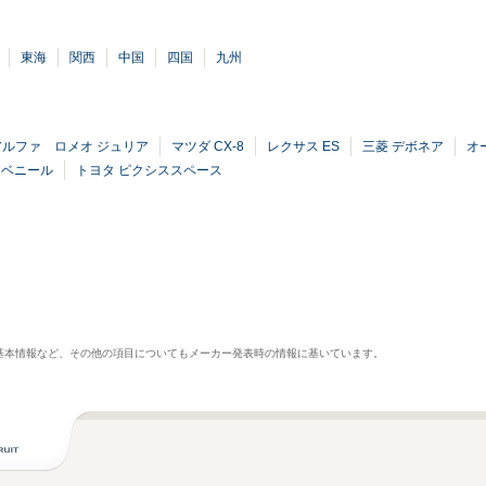
東海
関西
中国
四国
九州
アルファ ロメオ ジュリア
マツダ CX-8
レクサス ES
三菱 デボネア
オ
アベニール
トヨタ ピクシススペース
基本情報など、その他の項目についてもメーカー発表時の情報に基いています。