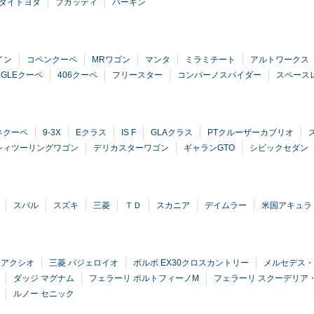
タイトヨタ
ブガッティ
バーキン
イン
コペンクーペ
MRワゴン
マンタ
ミラミチート
アルトワークス
GLEクーペ
406クーペ
フリースター
コンパーノスパイダー
スペース
ネクーペ
9-3X
Eクラス
IS F
GLAクラス
PTクルーザーカブリオ
シィツーリングワゴン
デリカスターワゴン
ギャランGTO
シビックセダン
スバル
スズキ
三菱
ＴＤ
スカニア
デイムラー
米国アキュラ
ラアクシオ
三菱 パジェロイオ
ボルボ EX30クロスカントリー
メルセデス・
ダッジ マグナム
フェラーリ ポルトフィーノM
フェラーリ スクーデリア・
ルノー セニック