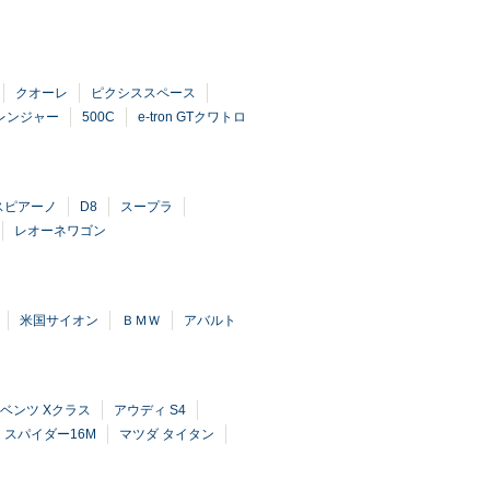
クオーレ
ピクシススペース
レンジャー
500C
e-tron GTクワトロ
スピアーノ
D8
スープラ
レオーネワゴン
米国サイオン
ＢＭＷ
アバルト
ベンツ Xクラス
アウディ S4
スパイダー16M
マツダ タイタン