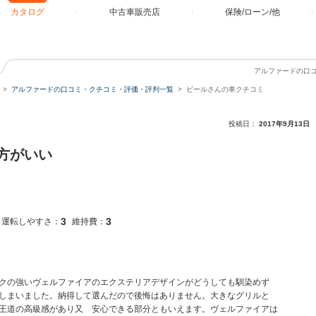
カタログ
中古車販売店
保険/ローン/他
アルファードの口
アルファードの口コミ・クチコミ・評価・評判一覧
ビールさんの車クチコミ
投稿日：
2017年9月13日
方がいい
3
3
運転しやすさ：
維持費：
クの強いヴェルファイアのエクステリアデザインがどうしても馴染めず
しまいました。納得して選んだので後悔はありません。大きなグリルと
王道の高級感があり又 安心できる部分ともいえます。ヴェルファイアは