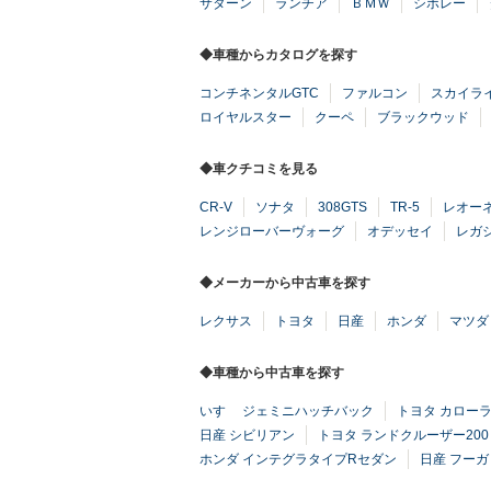
サターン
ランチア
ＢＭＷ
シボレー
◆車種からカタログを探す
コンチネンタルGTC
ファルコン
スカイラ
ロイヤルスター
クーペ
ブラックウッド
◆車クチコミを見る
CR-V
ソナタ
308GTS
TR-5
レオー
レンジローバーヴォーグ
オデッセイ
レガ
◆メーカーから中古車を探す
レクサス
トヨタ
日産
ホンダ
マツダ
◆車種から中古車を探す
いすゞ ジェミニハッチバック
トヨタ カロー
日産 シビリアン
トヨタ ランドクルーザー200
ホンダ インテグラタイプRセダン
日産 フーガ