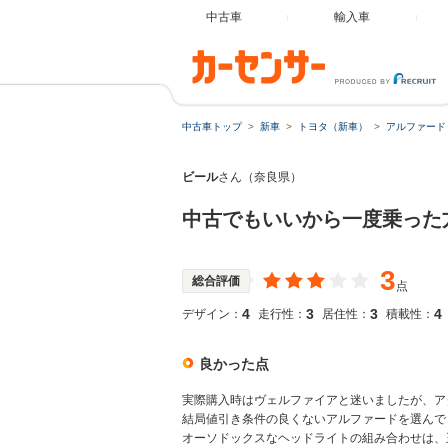
中古車
輸入車
中古車トップ
新車
トヨタ（新車）
アルファード
ビール
さん（奈良県）
中古でもいいから一度乗った
3
総合評価
点
4
3
3
4
デザイン：
走行性：
居住性：
積載性：
良かった点
実際購入時はヴェルファイアと迷いましたが、ア
結局値引き条件の良くないアルファードを選んで
オーソドックスなヘッドライトの組み合わせは、