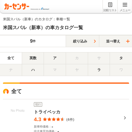
比較リスト
メニュー
米国スバル（新車）のカタログ：車種一覧
米国スバル（新車）の車カタログ一覧
9
絞り込み
並べ替え
件
全て
英数
ア
カ
サ
タ
ナ
ハ
マ
ヤ
ラ
ワ
全て
現行
トライベッカ
4.3
(4件)
-
新車時価格：
-
中古車平均価格：