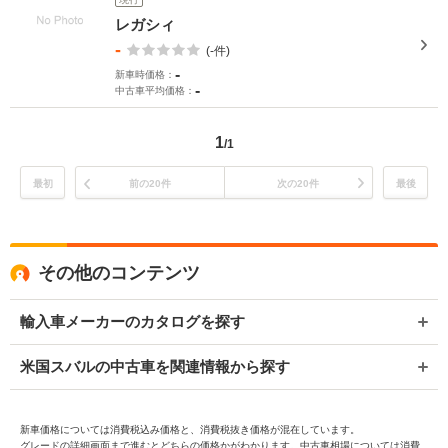
レガシィ
-
(-件)
-
新車時価格：
-
中古車平均価格：
1
/1
最初
前の20件
次の20件
最後
その他のコンテンツ
輸入車メーカーのカタログを探す
米国スバルの中古車を関連情報から探す
新車価格については消費税込み価格と、消費税抜き価格が混在しています。
グレードの詳細画面まで進むとどちらの価格かがわかります。中古車相場については消費