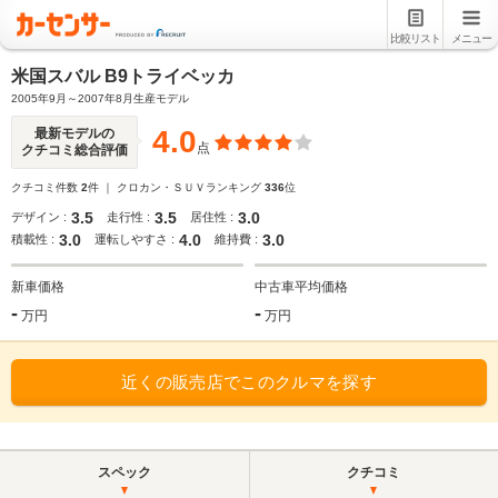
比較リスト
メニュー
米国スバル B9トライベッカ
2005年9月～2007年8月生産モデル
4.0
最新モデルの
点
クチコミ総合評価
クチコミ件数
2
件 ｜ クロカン・ＳＵＶランキング
336
位
3.5
3.5
3.0
デザイン :
走行性 :
居住性 :
3.0
4.0
3.0
積載性 :
運転しやすさ :
維持費 :
新車価格
中古車平均価格
-
-
万円
万円
近くの販売店でこのクルマを探す
スペック
クチコミ