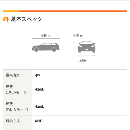
基本スペック
全長-m
全高-m
全幅-m
最高出力
-ps
燃費
-km/L
(10.15モード)
燃費
-km/L
(WLTCモード)
駆動方式
4WD