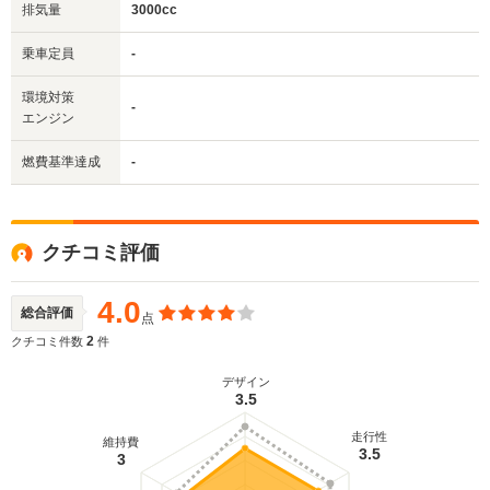
排気量
3000cc
乗車定員
-
環境対策
-
エンジン
燃費基準達成
-
クチコミ評価
4.0
総合評価
点
2
クチコミ件数
件
デザイン
3.5
走行性
維持費
3.5
3