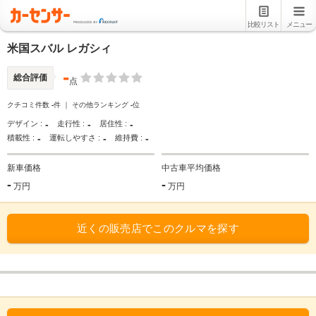
比較リスト
メニュー
米国スバル レガシィ
-
総合評価
点
クチコミ件数
-
件 ｜ その他ランキング
-
位
-
-
-
デザイン :
走行性 :
居住性 :
-
-
-
積載性 :
運転しやすさ :
維持費 :
新車価格
中古車平均価格
-
-
万円
万円
近くの販売店でこのクルマを探す