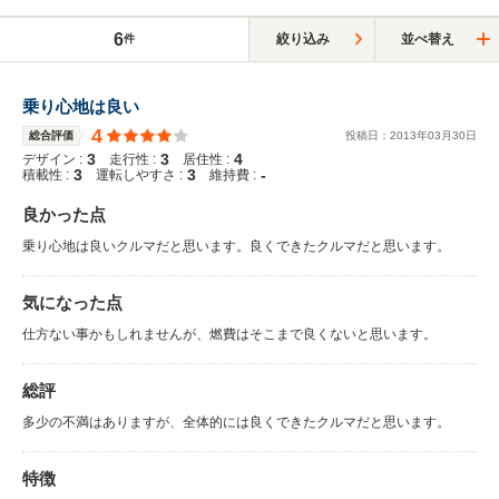
6
絞り込み
並べ替え
件
乗り心地は良い
4
総合評価
投稿日：
2013
年
03
月
30
日
3
3
4
デザイン :
走行性 :
居住性 :
3
3
-
積載性 :
運転しやすさ :
維持費 :
良かった点
乗り心地は良いクルマだと思います。良くできたクルマだと思います。
気になった点
仕方ない事かもしれませんが、燃費はそこまで良くないと思います。
総評
多少の不満はありますが、全体的には良くできたクルマだと思います。
特徴