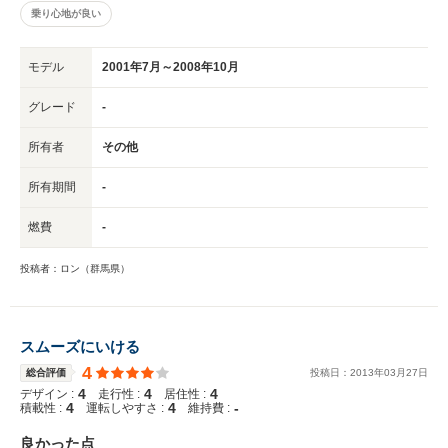
乗り心地が良い
モデル
2001年7月～2008年10月
グレード
-
所有者
その他
所有期間
-
燃費
-
投稿者：ロン（群馬県）
スムーズにいける
4
総合評価
投稿日：
2013
年
03
月
27
日
4
4
4
デザイン :
走行性 :
居住性 :
4
4
-
積載性 :
運転しやすさ :
維持費 :
良かった点