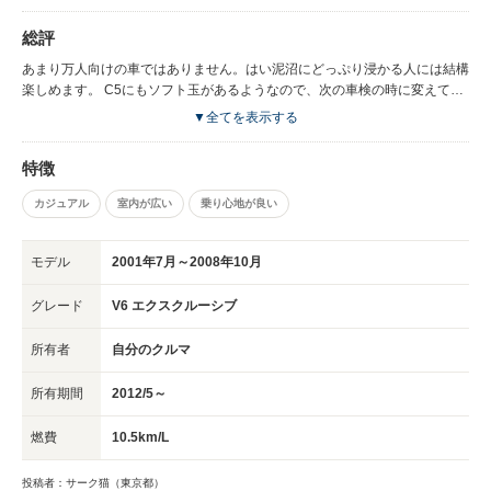
総評
あまり万人向けの車ではありません。はい泥沼にどっぷり浸かる人には結構
楽しめます。 C5にもソフト玉があるようなので、次の車検の時に変えてみ
ます。
▼全てを表示する
特徴
カジュアル
室内が広い
乗り心地が良い
モデル
2001年7月～2008年10月
グレード
V6 エクスクルーシブ
所有者
自分のクルマ
所有期間
2012/5～
燃費
10.5km/L
投稿者：サーク猫（東京都）