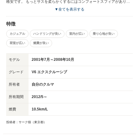
格安です。 もっとサスを柔らかくするにはコンフォートスフィアがありま
すので車検のときに変えようかと思っています。
▼全てを表示する
特徴
カジュアル
ハンドリングが良い
室内が広い
乗り心地が良い
荷室が広い
燃費が良い
モデル
2001年7月～2008年10月
グレード
V6 エクスクルーシブ
所有者
自分のクルマ
所有期間
2012/5～
燃費
10.5km/L
投稿者：サーク猫（東京都）