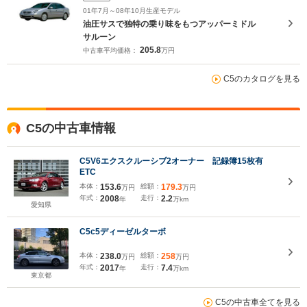
01年7月～08年10月生産モデル
油圧サスで独特の乗り味をもつアッパーミドル
サルーン
205.8
中古車平均価格：
万円
C5のカタログを見る
C5の中古車情報
C5V6エクスクルーシブ2オーナー 記録簿15枚有
ETC
本体：
153.6
総額：
179.3
万円
万円
年式：
2008
走行：
2.2
年
万km
愛知県
C5c5ディーゼルターボ
本体：
238.0
総額：
258
万円
万円
年式：
2017
走行：
7.4
年
万km
東京都
C5の中古車全てを見る