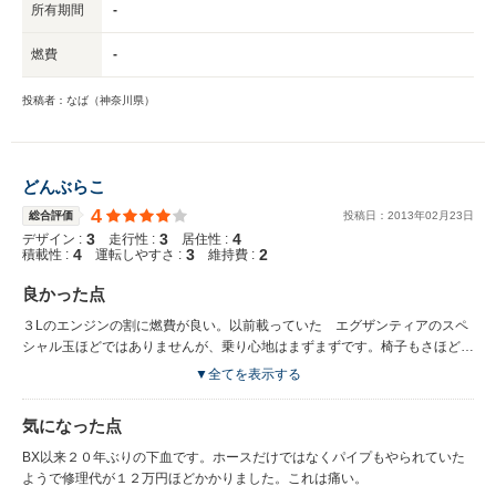
所有期間
-
燃費
-
投稿者：なば（神奈川県）
どんぶらこ
4
総合評価
投稿日：
2013
年
02
月
23
日
3
3
4
デザイン :
走行性 :
居住性 :
4
3
2
積載性 :
運転しやすさ :
維持費 :
良かった点
３Lのエンジンの割に燃費が良い。以前載っていた エグザンティアのスペ
シャル玉ほどではありませんが、乗り心地はまずまずです。椅子もさほど固
くなく、楽に運転できます。
▼全てを表示する
気になった点
BX以来２０年ぶりの下血です。ホースだけではなくパイプもやられていた
ようで修理代が１２万円ほどかかりました。これは痛い。