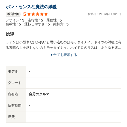
ボン・センスな魔法の絨毯
5
総合評価
投稿日：
2006
年
01
月
20
日
5
5
5
デザイン :
走行性 :
居住性 :
5
5
5
積載性 :
運転しやすさ :
維持費 :
総評
ラテンは小型車だけが良いと思い込むのはモッタイナイ。ドイツの対極に有
る素晴らしを感じないのもモッタイナイ。ハイドロのサスは、あらゆる速度
で変わらない乗り心地は異次元体験。サンドベージュのインテリアと革の内
▼全てを表示する
装は明るくてボン・シック、ボン・センスな、おフランスな世界。世界のき
た＠もカンヌでC5で2回連続出場。そう、このフォーマルでステキな後姿の
クルマガそれです。
モデル
-
グレード
-
所有者
自分のクルマ
所有期間
-
燃費
-