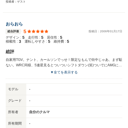
投稿者：ゲスト
おらおら
5
総合評価
投稿日：
2006
年
01
月
17
日
5
5
5
デザイン :
走行性 :
居住性 :
3
5
5
積載性 :
運転しやすさ :
維持費 :
総評
自家用TGV。ナント、カールソンでっせ！限定なもんで街中じゃあ、まず駈
ない。WRC同様、5連星見るとついついシフトダウン(笑)ついでにAMGにも
ついてっちゃう。ECOってナニ?んッ?!
▼全てを表示する
モデル
-
グレード
-
所有者
自分のクルマ
所有期間
-