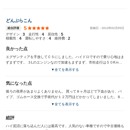
どんぶらこん
5
総合評価
投稿日：
2013
年
02
月
05
日
3
4
5
デザイン :
走行性 :
居住性 :
4
4
2
積載性 :
運転しやすさ :
維持費 :
良かった点
エグザンティアを手放してＣ５にしました。ハイドロですので乗り心地はま
ずまずです。 ３Lのエンジンなので加速もまずまず、市街走行は５０Kｍで
トップに入りますので、２Lのエグザンティアより良好です。
▼全てを表示する
気になった点
後ろの視界があまりよくありません。 買って８ヶ月ほどで下血があり、パ
イプ、ゴムホース交換で手術代が１２万円ほどかかってしまいました。ＢＸ
以来久々です。
▼全てを表示する
総評
ハイ泥沼に落ち込んだ人には最高です。人気のない車種ですので中古価格も