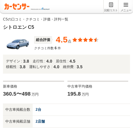
比較リスト
メニュー
C5の口コミ・クチコミ・評価・評判一覧
シトロエン C5
4.5
総合評価
点
6
クチコミ件数
件
3.8
4.0
4.5
デザイン :
走行性 :
居住性 :
3.8
4.0
3.5
積載性 :
運転しやすさ :
維持費 :
新車価格
中古車平均価格
360.5〜498
195.8
万円
万円
中古車掲載台数
2台
中古車掲載店舗
2店舗