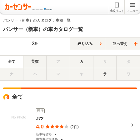
比較リスト
メニュー
パンサー（新車）のカタログ：車種一覧
パンサー（新車）の車カタログ一覧
3
絞り込み
並べ替え
件
全て
英数
ア
カ
サ
タ
ナ
ハ
マ
ヤ
ラ
ワ
全て
現行
J72
4.0
(2件)
-
新車時価格：
-
中古車平均価格：