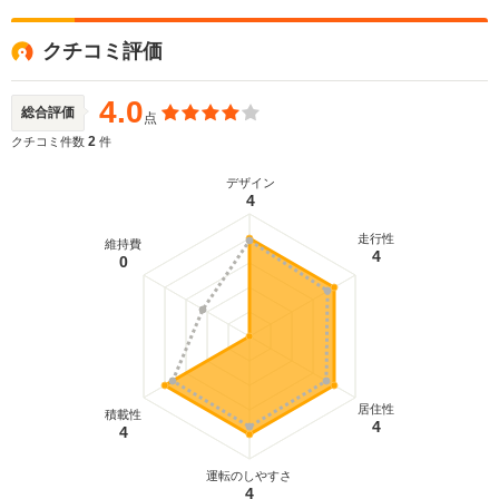
クチコミ評価
4.0
総合評価
点
2
クチコミ件数
件
デザイン
4
走行性
維持費
4
0
居住性
積載性
4
4
運転のしやすさ
4