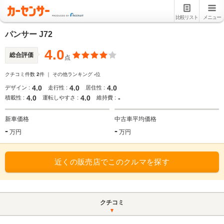
比較リスト
メニュー
パンサー J72
4.0
総合評価
点
クチコミ件数
2
件 ｜ その他ランキング
-
位
4.0
4.0
4.0
デザイン :
走行性 :
居住性 :
4.0
4.0
-
積載性 :
運転しやすさ :
維持費 :
新車価格
中古車平均価格
-
-
万円
万円
近くの販売店でこのクルマを探す
クチコミ