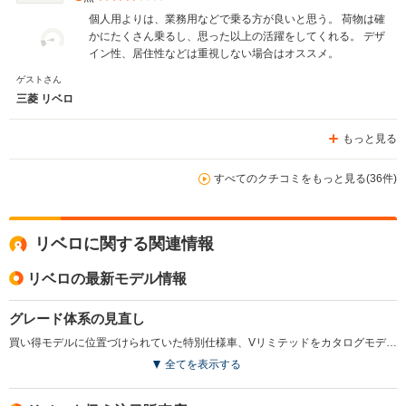
個人用よりは、業務用などで乗る方が良いと思う。 荷物は確
かにたくさん乗るし、思った以上の活躍をしてくれる。 デザ
イン性、居住性などは重視しない場合はオススメ。
ゲストさん
三菱 リベロ
もっと見る
すべてのクチコミをもっと見る(36件)
リベロに関する関連情報
リベロの最新モデル情報
グレード体系の見直し
買い得モデルに位置づけられていた特別仕様車、Vリミテッドをカタログモデル化すると同時に4WDも設定。2WDは1.6L、4WDは1.8Lのいずれもガソリンエンジンを搭載する。(1999.7)
全てを表示する