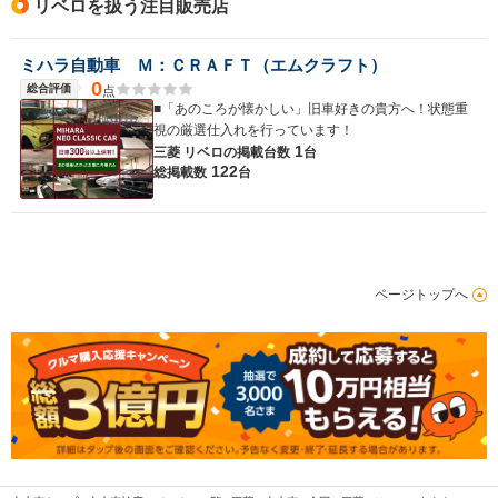
リベロを扱う注目販売店
ミハラ自動車 Ｍ：ＣＲＡＦＴ（エムクラフト）
0
総合評価
点
■「あのころが懐かしい」旧車好きの貴方へ！状態重
視の厳選仕入れを行っています！
1
三菱 リベロの
掲載台数
台
122
総掲載数
台
ページトップへ