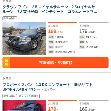
トヨタ
クラウンワゴン 2.5 ロイヤルサルーン 2.5ロイヤルサ
ルーン 7人乗り登録 ベンチシート コラムオートマ
修復事故歴無し サンルーフ ルーフレール ローダウ
販売店保証
ン 社外ウッドステアリング
支払総額
本体価格
199.
179.
6
0
万円
万円
年式
1996
年
走行
19.7
万km
車検
車検整備付
修復
なし
保証
保証付
整備
法定整備付
住所
鹿児島県鹿児島市
無
在庫確認・見積依頼
料
トヨタ
プロボックスバン 1.3 DX コンフォート 新品リフト
UP/ホイル/タイヤ/シートカバー
販売店保証
オンライン相談可
支払総額
本体価格
179
169.
8
万円
万円