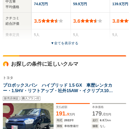
中古車
74.8万円
59.9万円
139.9万円
平均価格
クチコミ
3.5
3.6
3.8
総合評価
乗車定員
5人
5人
5人
▼
全てを表示する
ドア数
5ドア
4ドア
5ドア
全高
全高
全高
お探しの条件に近しいクルマ
1.43m～1.45m
1.4m～1.41m
1.44m
トヨタ
プロボックスバン ハイブリッド 1.5 GX 車歴レンタカ
全幅
全幅
全
ー・1.5HV・リフトアップ・社外15AW・イクリプス10型
サイズ
1.68m～1.69m
1.69m
1.
全長
全長
ディスプレイ・フルセグ・DVD・アップルカープレイ・
(全長x全幅x全高)
4.27m～4.28m
4.29m
4.63m
販売店保証
購入プラン付
キーレス・新品シートカバー・LEDライト・ヘッドライ
トレベライザー・衝突軽減
支払総額
本体価格
191.
179.
9
0
万円
万円
年式
2022
年
走行
6.0
万km
ホイールベース
ホイールベース
ホイー
-m
-m
車検
車検整備付
修復
なし