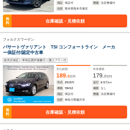
保証
保証付
整備
法定整備付
住所
熊本県熊本市東区
無
在庫確認・見積依頼
料
WLTCモード
-
-
-
燃費
フォルクスワーゲン
パサートヴァリアント TSI コンフォートライン メーカ
ー保証付/認定中古車
排気量
1298～1998cc
1298～1998cc
1998cc
販売店保証
車両品質評価書付
購入プラン付
駆動方式
FF、4WD
FF、4WD
4WD、FF
支払総額
本体価格
189.
179.
9
0
万円
万円
年式
2015
年
走行
6.5
万km
車検
'26/12
修復
なし
保証
保証付
整備
法定整備付
住所
神奈川県藤沢市
無
在庫確認・見積依頼
料