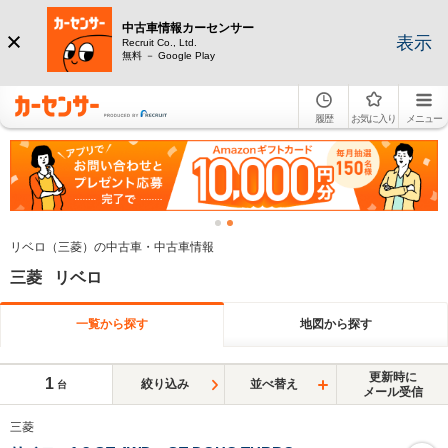
中古車情報カーセンサー
表示
Recruit Co., Ltd.
無料 － Google Play
履歴
お気に入り
メニュー
リベロ（三菱）の中古車・中古車情報
三菱 リベロ
一覧から探す
地図から探す
更新時に
1
絞り込み
並べ替え
台
メール受信
三菱