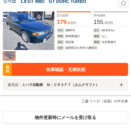
リベロ 1.8 GT 4WD GT DOHC TURBO
支払総額
本体価格
179.
155.
4
0
万円
万円
年式
1997
年
走行
10.6
万km
車検
車検整備付
修復
なし
保証
保証無
整備
法定整備付
住所
福岡県北九州市八幡西区
無
在庫確認・見積依頼
料
販売店：
ミハラ自動車 Ｍ：ＣＲＡＦＴ（エムクラフト）
三菱 リベロ（全国）の中古車
物件更新時にメールを受け取る