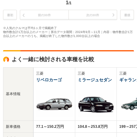
1
/1
最初
前の30件
次の30件
最後
※人気のクルマは平均1ヶ月で掲載終了
物件数合計1万台以上のメーカー｜算出データ期間：2024年9月～11月｜内容：物件数合計1万
台以上のメーカーのうち、掲載が終了した物件数が1,000台以上の場合
よく一緒に検討される車種を比較
三菱
三菱
三菱
リベロカーゴ
ミラージュセダン
ギャラン
基本情報
新車価格
77.1～150.2万円
104.8～253.8万円
199～25