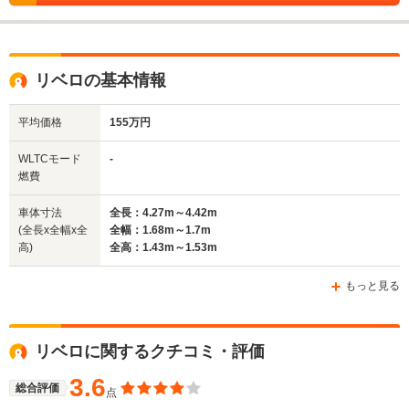
リベロの基本情報
平均価格
155万円
WLTCモード
-
燃費
車体寸法
全長：4.27m～4.42m
(全長x全幅x全
全幅：1.68m～1.7m
高)
全高：1.43m～1.53m
もっと見る
リベロに関するクチコミ・評価
3.6
総合評価
点