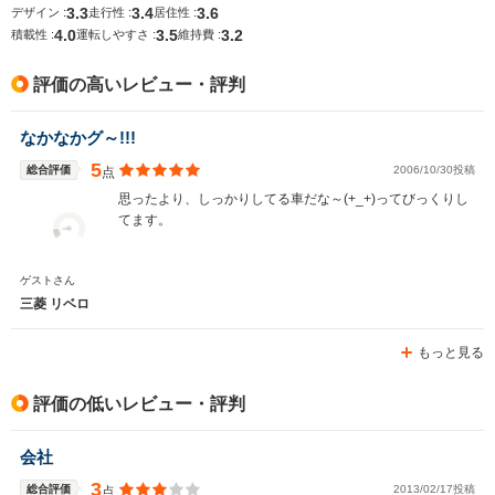
3.3
3.4
3.6
デザイン :
走行性 :
居住性 :
4.0
3.5
3.2
積載性 :
運転しやすさ :
維持費 :
評価の高いレビュー・評判
なかなかグ～!!!
5
総合評価
2006/10/30投稿
点
思ったより、しっかりしてる車だな～(+_+)ってびっくりし
てます。
ゲストさん
三菱 リベロ
もっと見る
評価の低いレビュー・評判
会社
3
総合評価
2013/02/17投稿
点