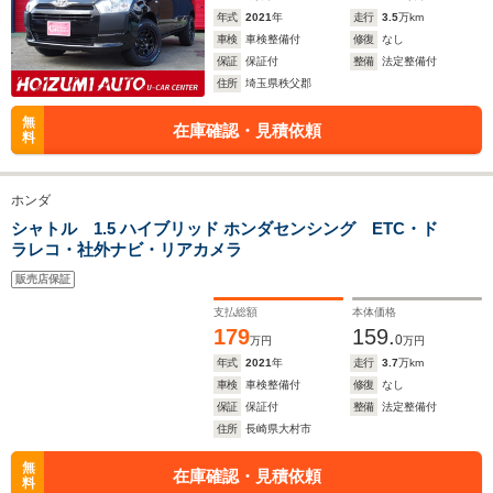
年式
2021
年
走行
3.5
万km
車検
車検整備付
修復
なし
保証
保証付
整備
法定整備付
住所
埼玉県秩父郡
無
在庫確認・見積依頼
料
ホンダ
シャトル 1.5 ハイブリッド ホンダセンシング ETC・ド
ラレコ・社外ナビ・リアカメラ
販売店保証
支払総額
本体価格
179
159.
0
万円
万円
年式
2021
年
走行
3.7
万km
車検
車検整備付
修復
なし
保証
保証付
整備
法定整備付
住所
長崎県大村市
無
在庫確認・見積依頼
料