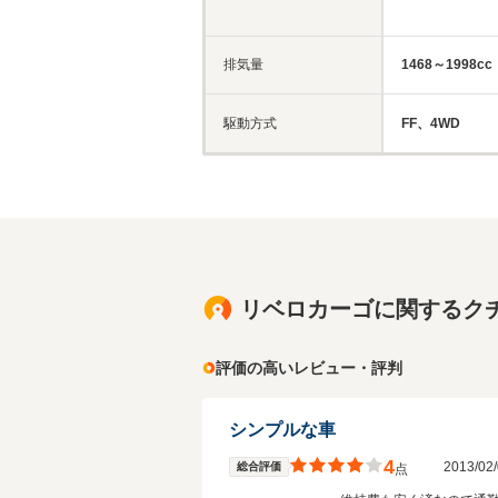
排気量
1468～1998cc
駆動方式
FF、4WD
リベロカーゴに関するク
評価の高いレビュー・評判
シンプルな車
4
2013/0
総合評価
点