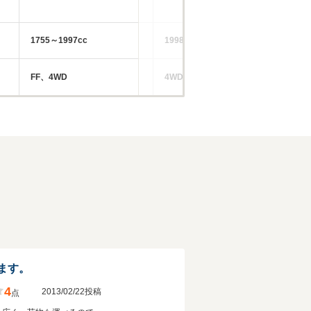
1755～1997cc
1998cc
12
FF、4WD
4WD、FF
FF
ます。
4
2013/02/22投稿
点