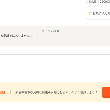
1500C
排気量
お気に入り
クチコミ評価：－
私たちの店は、ただ車を販売する場所ではありません。【希少車・旧車専門店】
登録
新着中古車やお得な情報をお届けします。今すぐ登録しよう！