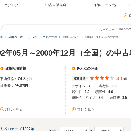
カタログ
中古車販売店
保険/ローン/他
リベロカーゴ(1992年
車
全国の三菱
リベロカーゴの中古車
1992年05月～2000年12月モデルの中古車
92年05月～2000年12月（全国）の中古
価格相場情報
みんなの評価
3.5
74.8
総合評価
平均価格：
点
万円
74.8
価格帯：
万円
デザイン:
3.1
走行性:
3.3
居住性:
3.2
積載性:
4.0
運転のしやすさ:
3.6
維持費:
3.5
詳しく見る
詳しく見る
リベロカーゴ 1992年