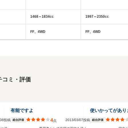
1468～1834cc
1997～2350cc
FF、4WD
FF、4WD
チコミ・評価
有能ですよ
使いかってがあり
4
2/08投稿
2013/03/07投稿
総合評価
総合評価
点