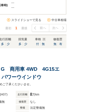
---
新車時)
---
スライドショーで見る
中古車相場
1
前へ
次へ
最初
最後
走行距離
排気量
車検
修復歴
多
少
多
少
付
無
無
有
 商用車 4WD 4G15エ
 パワーウインドウ
めご了承くださいませ。
8
(H07)
万km
走行距離
備無
なし
修復歴
法定整備無
整備