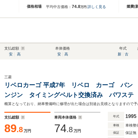
74.8
価格相場
燃費(
平均中古価格：
詳しく見る
万円
支払総額
本体価格
年式
安
高
安
高
新
古
三菱
リベロカーゴ 平成7年 リベロ カーゴ バン G
ンジン タイミングベルト交換済み パワステ
概算となっており、納車整備時に修理が出た場合は別途お見積となりますので予
1995
年式
支払総額
車両本体価格
89
74
車検整
車検
.8
.8
万円
万円
保証無
保証