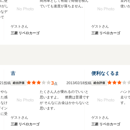
勤に使
商用車として有能で荷物を積ん
室内
作がし
でいても速度が落ちません。
使い
ルなデ
いで
ゲストさん
ゲストさん
三菱 リベロカーゴ
三菱 リベロカーゴ
古
便利なくるま
3
2/21投稿
2013/02/18投稿
総合評価
総合評価
点
ンやら
たくさん人が乗れるのでいいと
ハン
った感
思いますよ。 燃費は普通です
走り
しなけ
が そんなにお金はかからないと
す。
ザイン
思います。
りに受
ゲストさん
ゲストさん
。
三菱 リベロカーゴ
三菱 リベロカーゴ