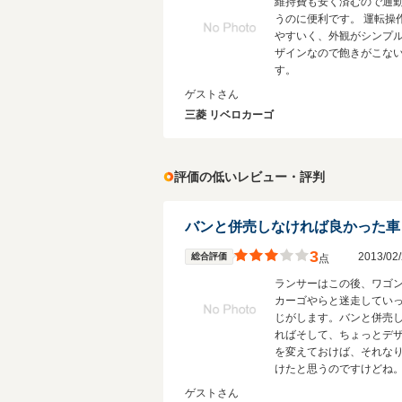
維持費も安く済むので通
うのに便利です。 運転操
やすいく、外観がシンプ
ザインなので飽きがこな
す。
ゲストさん
三菱 リベロカーゴ
評価の低いレビュー・評判
バンと併売しなければ良かった車
3
2013/0
総合評価
点
ランサーはこの後、ワゴ
カーゴやらと迷走してい
じがします。バンと併売
ればそして、ちょっとデ
を変えておけば、それな
けたと思うのですけどね
ゲストさん