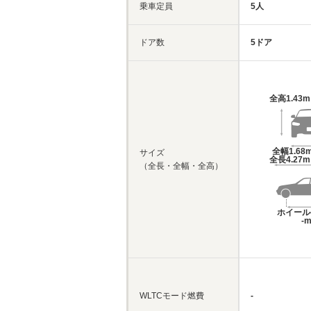
乗車定員
5人
ドア数
5ドア
全高
1.43
全幅
1.68
サイズ
全長
4.27
（全長・全幅・全高）
ホイール
-
WLTCモード燃費
-