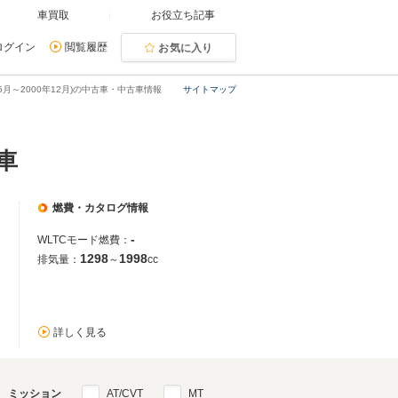
車買取
お役立ち記事
ログイン
閲覧履歴
お気に入り
05月～2000年12月)の中古車・中古車情報
サイトマップ
車
燃費・カタログ情報
-
WLTCモード燃費：
1298
1998
排気量：
～
cc
詳しく見る
ミッション
AT/CVT
MT