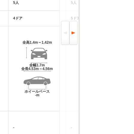
5人
5人
5
4ドア
5ドア
4
全高
1.4m～1.42m
全高
1.44m～1.46m
全幅
1.7m
全幅
1.73m
全長
4.53m～4.56m
全長
4.63m～4.71m
ホイールベース
ホイールベース
-m
-m
-
-
-