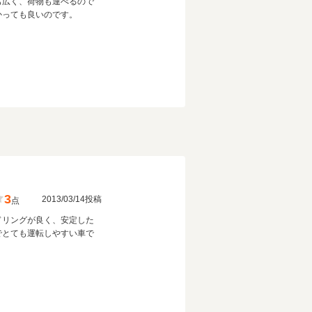
も広く、荷物も運べるので
かっても良いのです。
3
2013/03/14投稿
点
ドリングが良く、安定した
でとても運転しやすい車で