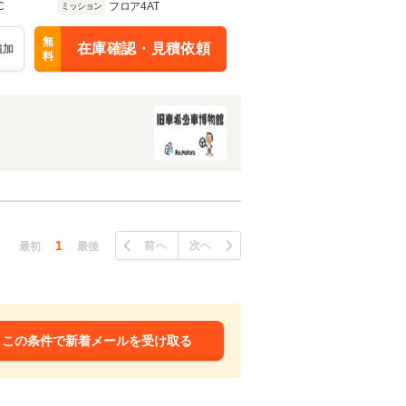
C
フロア4AT
ミッション
無
在庫確認・見積依頼
追加
料
1
前へ
次へ
最初
最後
この条件で新着メールを受け取る