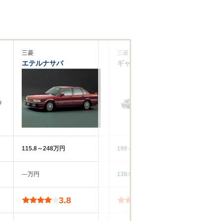
三菱
三菱
三
エテルナサバ
ギャランスポーツ
ミ
115.8～248万円
199～257万円
10
‐‐‐万円
139.9万円
59
3.8
3.8