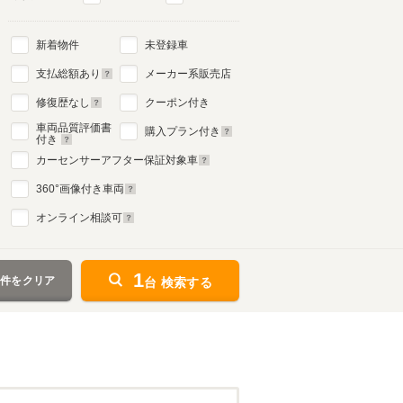
新着物件
未登録車
支払総額あり
メーカー系販売店
修復歴なし
クーポン付き
車両品質評価書
購入プラン付き
付き
カーセンサーアフター保証対象車
360
°画像付き車両
オンライン相談可
1
条件をクリア
台 検索する