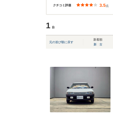
3.5
クチコミ評価
点
1
台
新着順
元の並び順に戻す
新
古