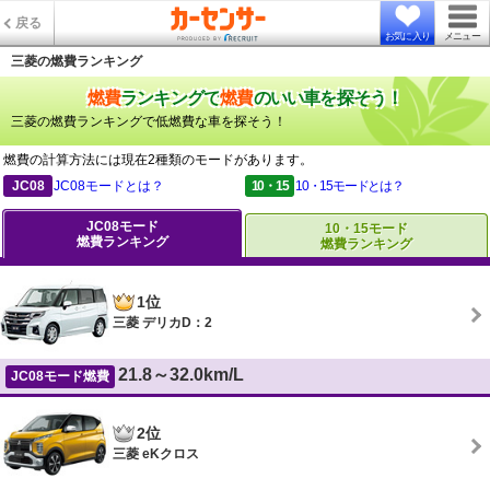
戻る
お気に入り
メニュー
三菱の燃費ランキング
燃費
ランキングで
燃費
のいい車を探そう！
三菱の燃費ランキングで低燃費な車を探そう！
燃費の計算方法には現在2種類のモードがあります。
JC08
JC08モードとは？
10・15
10・15モードとは？
JC08モード
10・15モード
燃費ランキング
燃費ランキング
1位
三菱 デリカD：2
21.8～32.0km/L
JC08モード燃費
2位
三菱 eKクロス