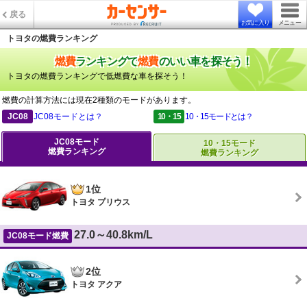
戻る
お気に入り
メニュー
トヨタの燃費ランキング
燃費
ランキングで
燃費
のいい車を探そう！
トヨタの燃費ランキングで低燃費な車を探そう！
燃費の計算方法には現在2種類のモードがあります。
JC08
JC08モードとは？
10・15
10・15モードとは？
JC08モード
10・15モード
燃費ランキング
燃費ランキング
1位
トヨタ プリウス
27.0～40.8km/L
JC08モード燃費
2位
トヨタ アクア