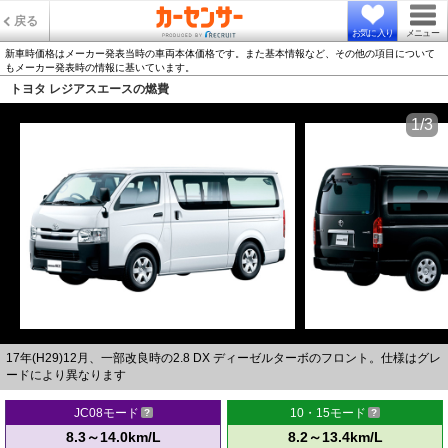
戻る
お気に入り
メニュー
新車時価格はメーカー発表当時の車両本体価格です。また基本情報など、その他の項目について
もメーカー発表時の情報に基いています。
トヨタ レジアスエースの燃費
1/3
17年(H29)12月、一部改良時の2.8 DX ディーゼルターボのフロント。仕様はグレ
ードにより異なります
JC08モード
10・15モード
8.3～14.0km/L
8.2～13.4km/L