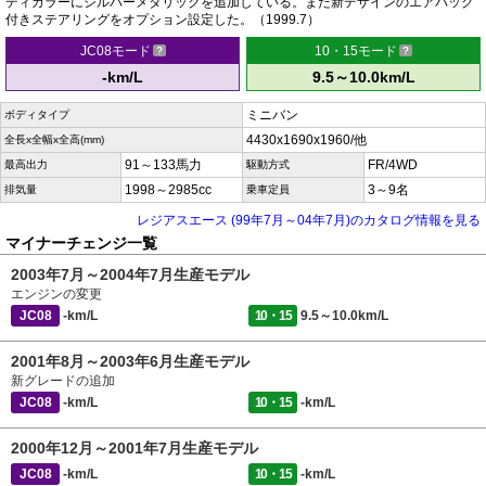
ディカラーにシルバーメタリックを追加している。また新デザインのエアバッグ
付きステアリングをオプション設定した。（1999.7）
JC08モード
10・15モード
-km/L
9.5～10.0km/L
ミニバン
ボディタイプ
4430x1690x1960/他
全長x全幅x全高(mm)
91～133馬力
FR/4WD
最高出力
駆動方式
1998～2985cc
3～9名
排気量
乗車定員
レジアスエース (99年7月～04年7月)のカタログ情報を見る
マイナーチェンジ一覧
2003年7月～2004年7月生産モデル
エンジンの変更
JC08
-km/L
10・15
9.5～10.0km/L
2001年8月～2003年6月生産モデル
新グレードの追加
JC08
-km/L
10・15
-km/L
2000年12月～2001年7月生産モデル
JC08
-km/L
10・15
-km/L