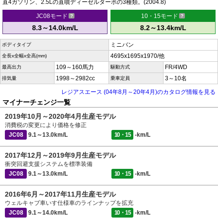
直4ガソリン、2.5Lの直噴ディーゼルターボの3種類。(2004.8)
JC08モード
10・15モード
8.3～14.0km/L
8.2～13.4km/L
ミニバン
ボディタイプ
4695x1695x1970/他
全長x全幅x全高(mm)
109～160馬力
FR/4WD
最高出力
駆動方式
1998～2982cc
3～10名
排気量
乗車定員
レジアスエース (04年8月～20年4月)のカタログ情報を見る
マイナーチェンジ一覧
2019年10月～2020年4月生産モデル
消費税の変更により価格を修正
JC08
9.1～13.0km/L
10・15
-km/L
2017年12月～2019年9月生産モデル
衝突回避支援システムを標準装備
JC08
9.1～13.0km/L
10・15
-km/L
2016年6月～2017年11月生産モデル
ウェルキャブ車いす仕様車のラインナップを拡充
JC08
9.1～14.0km/L
10・15
-km/L