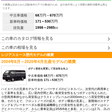
※燃費は定められた試験条件の下での数値のため、走行条件等により実際の燃料消費率は異な
ります。
中古車価格
68
万円～
670
万円
171～530
万円
新車時価格
1998～2985
cc
排気量
この車のカタログ情報を見る
この車の相場を見る
レジアスエース歴代モデルの燃費
2004年8月～2020年4月生産モデルの燃費
ボディ形状を変更して安全性を向上
中古車価格
68
万円～
670
万円
新車時価格
171～530
万円
ハイエースの兄弟モデルで４ナンバーサイズのビジネスバン。次世代の商用車と
して基準を見直し、広い室内空間と高い衝突安全性をもつボディが与えられた。
小型商用車枠ながら荷室長はクラストップレベルの3000mmという荷室空間を確
保。そのうえで、フロントノーズの拡大、ボディ構造の見直し、新開発のステア
リング＆ブレーキーペダル後退低減機構などの安全性を追求した。ボディはロン
グとスーパーロング、さらに乗車定員は3/5/6/9名と多彩。エンジンは2.7L、2Lの