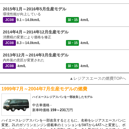
2015年1月～2016年5月生産モデル
環境性能が向上している
JC08
9.1～14.0km/L
10・15
-km/L
2014年4月～2014年12月生産モデル
消費税の変更により価格を修正
JC08
8.3～14.0km/L
10・15
-km/L
2013年12月～2014年3月生産モデル
内外装の意匠が変更された
JC08
-km/L
10・15
-km/L
▲レジアスエースの燃費TOPへ
1999年7月～2004年7月生産モデルの燃費
ハイエースレジアスバンを一部改良したモデル
中古車価格
-
新車時価格
159～231
万円
ハイエースレジアスバンを一部改良するとともに、名称をレジアスエースバンに
変更。2Lのガソリンエンジン搭載車のミッションを5MTから4ATへと変更し、ボ