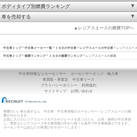
ボディタイプ別燃費ランキング
車を売却する
▲レジアスエースの燃費TOPへ
中古車トップ
中古車メーカー一覧
トヨタの中古車
レジアスエースの中古車
レジアスエー
中古車トップ
燃費ランキング
トヨタの燃費ランキング
レジアスエースの燃費
中古車情報ならカーセンサー
カーセンサーエッジ・輸入車
車買取・車査定
中古車リース
プライバシーポリシー
利用規約
サイトマップ
お問い合わせ
燃費のいい車を探すなら、中古車・中古車情報のカーセンサー！レジアスエースの燃
費が分かります。
お気に入りのレジアスエースモデルやグレードを見つけたら、お得・納得の中古車探
し。豊富なレジアスエース中古車情報の中から様々な条件で中古車検索ができます。
カーセンサーはあなたの車選びをサポートします！