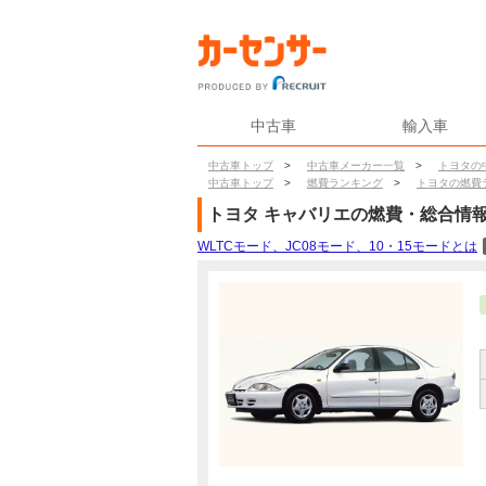
中古車
輸入車
中古車トップ
>
中古車メーカー一覧
>
トヨタの
中古車トップ
>
燃費ランキング
>
トヨタの燃費
トヨタ
キャバリエ
の燃費・総合情
WLTCモード、JC08モード、10・15モードとは