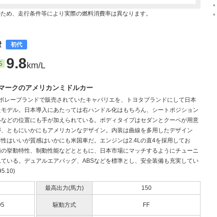
のため、走行条件等により実際の燃料消費率は異なります。
費
初代
9.8
5
km/L
マークのアメリカンミドルカー
シボレーブランドで販売されていたキャバリエを、トヨタブランドにして日本
たモデル。日本導入にあたっては右ハンドル化はもちろん、シートポジション
ルなどの位置にも手が加えられている。ボディタイプはセダンとクーペが用意
が、ともにいかにもアメリカンなデザイン。内装は曲線を多用したデザイン
性はいいが質感はいかにも米国車だ。エンジンは2.4Lの直4を採用してお
両の挙動特性、制動性能などとともに、日本市場にマッチするようにチューニ
れている。デュアルエアバッグ、ABSなどを標準とし、安全装備も充実してい
5.10)
最高出力(馬力)
150
95
駆動方式
FF