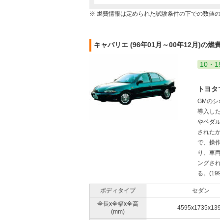
※ 燃費情報は定められた試験条件の下での数値
キャバリエ (96年01月～00年12月)の燃
10・1
トヨタ
GMの
導入し
やペダ
された
で、操作
り、車
ングさ
る。(199
ボディタイプ
セダン
全長x全幅x全高
4595x1735x13
(mm)