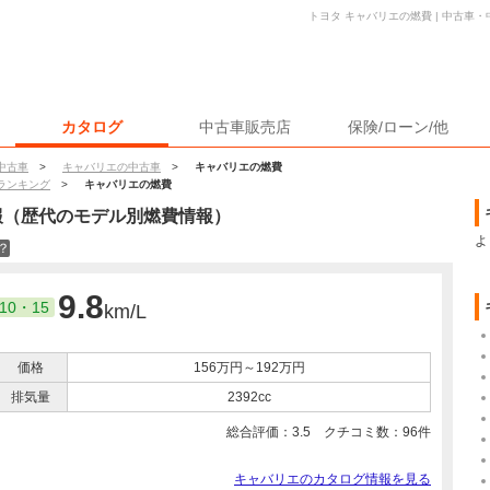
トヨタ キャバリエの燃費 | 中古車
カタログ
中古車販売店
保険/ローン/他
中古車
>
キャバリエの中古車
>
キャバリエの燃費
ランキング
>
キャバリエの燃費
報（歴代のモデル別燃費情報）
よ
？
9.8
10・15
km/L
価格
156万円～192万円
排気量
2392cc
総合評価：
3.5
クチコミ数：
96
件
キャバリエのカタログ情報を見る