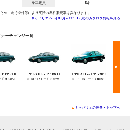
乗車定員
5名
のため、走行条件等により実際の燃料消費率は異なります。
キャバリエ (96年01月～00年12月)のカタログ情報を見る
マイナーチェンジ一覧
▶
～1999/10
1997/10～1998/11
1996/11～1997/09
1996/
モード
9.8
km/L
※ 10・15モード
9.8
km/L
※ 10・15モード
9.8
km/L
※ 10・
キャバリエの燃費・トップヘ