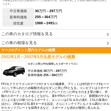
※燃費は定められた試験条件の下での数値のため、走行条件等により実際の燃料消費率は異な
ります。
中古車価格
30
万円～
297
万円
255～364
万円
新車時価格
1988～2491
cc
排気量
この車のカタログ情報を見る
この車の相場を見る
マークIIブリット歴代モデルの燃費
2002年1月～2007年5月生産モデルの燃費
セダンと同じFRを採用したスポーティワゴン
中古車価格
30
万円～
297
万円
新車時価格
255～364
万円
FFのLクラスワゴンのマークIIクオリスの後継車。ブリットは9代目マークIIをベー
スにして作られたため駆動方式はセダンと同じFRとなる。コンセプトはスポーテ
ィFRワゴンで、マークIIのスポーティグレードだったiRをそのまま受け継ぐ。外
観のスポーティさもさることながら、直6+FRのパワートレイン、新開発のサスな
どにより走りの味つけもスポーティ。エンジンは2.5L＆2Lの直6、2.5Lの直墳の
ほかに、280psの2.5L直6ターボを設定。さらにインテリアにもメタル調のパネル
やスカッフプレートを採用するなど、スポーティな演出が随所に見られる。