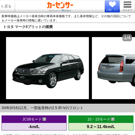
戻る
お気に入り
メニュー
新車時価格はメーカー発表当時の車両本体価格です。また基本情報など、その他の項目について
もメーカー発表時の情報に基いています。
トヨタ マークIIブリットの燃費
1/4
04年(H16)12月、一部改良時の2.5 iR-Vのフロント
JC08モード
10・15モード
-km/L
9.2～11.4km/L