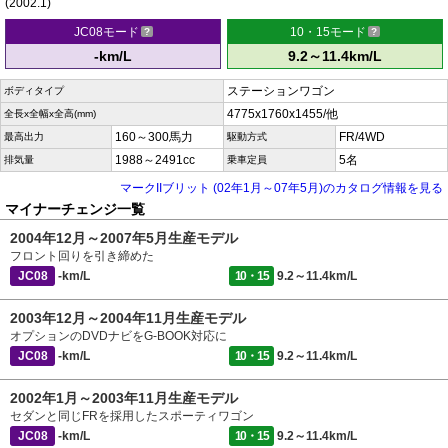
(2002.1)
JC08モード
10・15モード
-km/L
9.2～11.4km/L
ステーションワゴン
ボディタイプ
4775x1760x1455/他
全長x全幅x全高(mm)
160～300馬力
FR/4WD
最高出力
駆動方式
1988～2491cc
5名
排気量
乗車定員
マークIIブリット (02年1月～07年5月)のカタログ情報を見る
マイナーチェンジ一覧
2004年12月～2007年5月生産モデル
フロント回りを引き締めた
JC08
-km/L
10・15
9.2～11.4km/L
2003年12月～2004年11月生産モデル
オプションのDVDナビをG-BOOK対応に
JC08
-km/L
10・15
9.2～11.4km/L
2002年1月～2003年11月生産モデル
セダンと同じFRを採用したスポーティワゴン
JC08
-km/L
10・15
9.2～11.4km/L