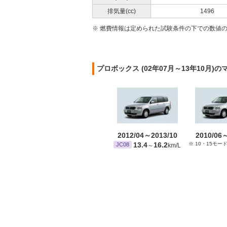
排気量(cc)
1496
※ 燃費情報は定められた試験条件の下での数値
プロボックス (02年07月～13年10月
2012/04～2013/10
2010/06
13.4
16.2
※ 10・15モー
JC08
～
km/L