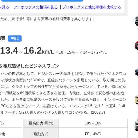
を見る
プロボックスの相場を見る
プロボックスと他の車種を比較する
のため、走行条件等により実際の燃料消費率は異なります。
燃費
初代
13.4
16.2
～
km/L
※10・15モード 14～17.2km/L
を徹底追求したビジネスワゴン
ラバンの後継車として、ビジネスカーの革新を目指して作られたビジネスワゴ
ディ形状は典型的な2BOXで、直線的なラインを多用している。取り回しの良
ィには、クラストップの居住空間と荷室をパッケージングしている。特に荷室
コピー用紙箱を89個積載できる広さを確保。内装は、立体的で安心感のある造
用した。また各部に収納スペースを設けて実用性を高めたほか、センターコン
PCなどを置けるテーブルを設けている。エンジンは1.5Lと1.3Lの直4、1.4L
ルターボ。5(2)人乗りのバンと5人乗りワゴンがある。(2002.7)
ゴン
最高出力(馬力)
105～109
0/他
駆動方式
FF、4WD