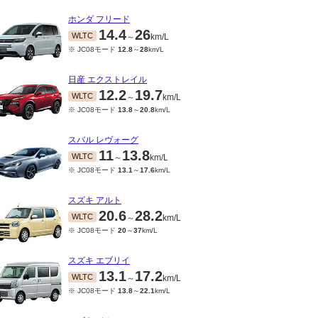
ホンダ フリード
14.4
26
WLTC
～
km/L
※ JC08モード
12.8
～
28
km/L
日産 エクストレイル
12.2
19.7
WLTC
～
km/L
※ JC08モード
13.8
～
20.8
km/L
スバル レヴォーグ
11
13.8
WLTC
～
km/L
※ JC08モード
13.1
～
17.6
km/L
スズキ アルト
20.6
28.2
WLTC
～
km/L
※ JC08モード
20
～
37
km/L
スズキ エブリイ
13.1
17.2
WLTC
～
km/L
※ JC08モード
13.8
～
22.1
km/L