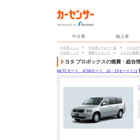
中古車
輸入車
中古車トップ
>
中古車メーカー一覧
>
トヨタの
中古車トップ
>
燃費ランキング
>
トヨタの燃費
トヨタ
プロボックス
の燃費・総合
WLTCモード、JC08モード、10・15モードとは