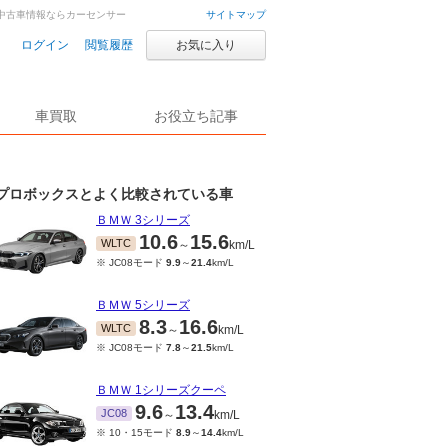
・中古車情報ならカーセンサー
サイトマップ
ログイン
閲覧履歴
お気に入り
車買取
お役立ち記事
プロボックスとよく比較されている車
ＢＭＷ 3シリーズ
10.6
15.6
WLTC
～
km/L
※ JC08モード
9.9
～
21.4
km/L
ＢＭＷ 5シリーズ
8.3
16.6
WLTC
～
km/L
※ JC08モード
7.8
～
21.5
km/L
ＢＭＷ 1シリーズクーペ
9.6
13.4
JC08
～
km/L
※ 10・15モード
8.9
～
14.4
km/L