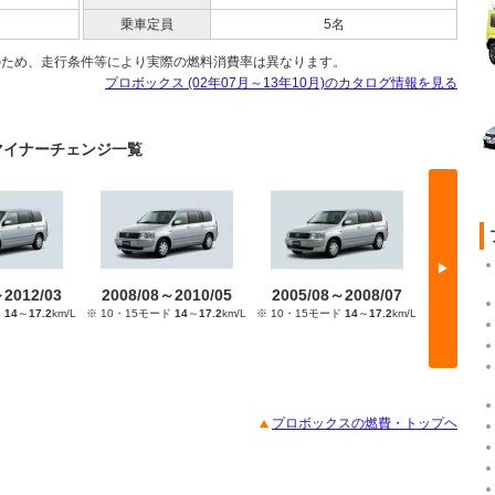
乗車定員
5名
のため、走行条件等により実際の燃料消費率は異なります。
プロボックス (02年07月～13年10月)のカタログ情報を見る
)のマイナーチェンジ一覧
▶
～2012/03
2008/08～2010/05
2005/08～2008/07
2002/
ド
14
～
17.2
km/L
※ 10・15モード
14
～
17.2
km/L
※ 10・15モード
14
～
17.2
km/L
※ 10・15
プロボックスの燃費・トップヘ