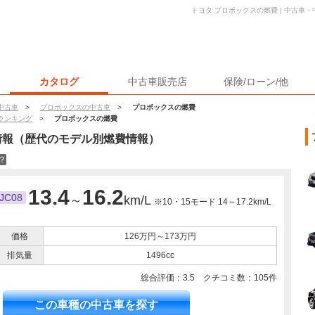
トヨタ プロボックスの燃費 | 中古車
カタログ
中古車販売店
保険/ローン/他
中古車
>
プロボックスの中古車
>
プロボックスの燃費
ランキング
>
プロボックスの燃費
情報（歴代のモデル別燃費情報）
？
13.4
16.2
JC08
～
km/L
※10・15モード 14～17.2km/L
価格
126万円～173万円
排気量
1496cc
総合評価：
3.5
クチコミ数：
105
件
この車種の中古車を探す