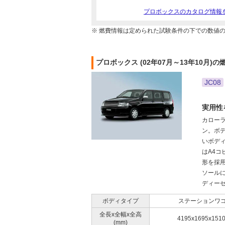
プロボックスのカタログ情報
※ 燃費情報は定められた試験条件の下での数値
プロボックス (02年07月～13年10月)の
JC08
実用性
カロー
ン。ボ
いボデ
はA4
形を採
ソールに
ディーゼ
ボディタイプ
ステーションワ
全長x全幅x全高
4195x1695x151
(mm)