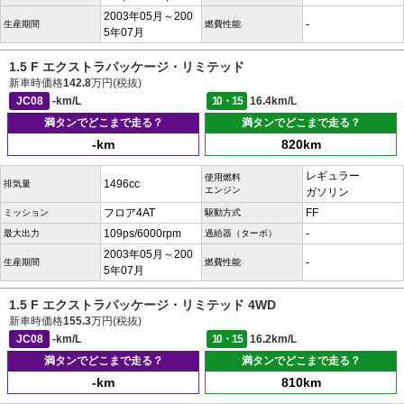
2003年05月～200
-
生産期間
燃費性能
5年07月
1.5 F エクストラパッケージ・リミテッド
新車時価格
142.8
万円(税抜)
JC08
-km/L
10・15
16.4km/L
満タンでどこまで走る？
満タンでどこまで走る？
-km
820km
レギュラー
使用燃料
1496cc
排気量
エンジン
ガソリン
フロア4AT
FF
ミッション
駆動方式
109ps/6000rpm
-
最大出力
過給器（ターボ）
2003年05月～200
-
生産期間
燃費性能
5年07月
1.5 F エクストラパッケージ・リミテッド 4WD
新車時価格
155.3
万円(税抜)
JC08
-km/L
10・15
16.2km/L
満タンでどこまで走る？
満タンでどこまで走る？
-km
810km