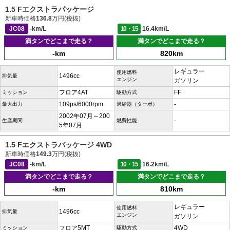
1.5 Fエクストラパッケージ
新車時価格
136.8
万円(税抜)
JC08
-km/L
10・15
16.4km/L
満タンでどこまで走る？
満タンでどこまで走る？
-km
820km
レギュラー
使用燃料
1496cc
排気量
エンジン
ガソリン
フロア4AT
FF
ミッション
駆動方式
109ps/6000rpm
-
最大出力
過給器（ターボ）
2002年07月～200
-
生産期間
燃費性能
5年07月
1.5 Fエクストラパッケージ 4WD
新車時価格
149.3
万円(税抜)
JC08
-km/L
10・15
16.2km/L
満タンでどこまで走る？
満タンでどこまで走る？
-km
810km
レギュラー
使用燃料
1496cc
排気量
エンジン
ガソリン
フロア5MT
4WD
ミッション
駆動方式