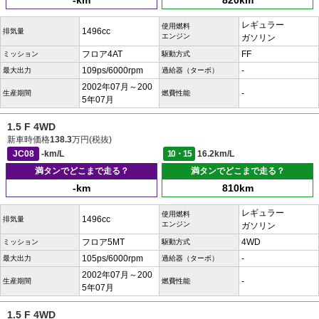
-km
820km
レギュラー
使用燃料
1496cc
排気量
エンジン
ガソリン
フロア4AT
FF
ミッション
駆動方式
109ps/6000rpm
-
最大出力
過給器（ターボ）
2002年07月～200
-
生産期間
燃費性能
5年07月
1.5 F 4WD
新車時価格
138.3
万円(税抜)
JC08
-km/L
10・15
16.2km/L
満タンでどこまで走る？
満タンでどこまで走る？
-km
810km
レギュラー
使用燃料
1496cc
排気量
エンジン
ガソリン
フロア5MT
4WD
ミッション
駆動方式
105ps/6000rpm
-
最大出力
過給器（ターボ）
2002年07月～200
-
生産期間
燃費性能
5年07月
1.5 F 4WD