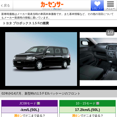
戻る
お気に入り
メニュー
新車時価格はメーカー発表当時の車両本体価格です。また基本情報など、その他の項目について
もメーカー発表時の情報に基いています。
トヨタ プロボックス 1.5 Fの燃費
1/3
02年(H14)7月、新型時の1.5 F EXパッケージのフロント
JC08モード
10・15モード
-km/L(50L)
17.2km/L(50L)
満タン
でどこまで走る？
満タン
でどこまで走る？