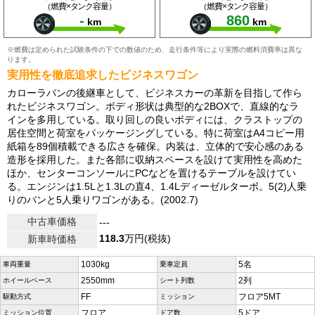
（燃費×タンク容量）
（燃費×タンク容量）
-
860
km
km
※燃費は定められた試験条件の下での数値のため、走行条件等により実際の燃料消費率は異な
ります。
実用性を徹底追求したビジネスワゴン
カローラバンの後継車として、ビジネスカーの革新を目指して作ら
れたビジネスワゴン。ボディ形状は典型的な2BOXで、直線的なラ
インを多用している。取り回しの良いボディには、クラストップの
居住空間と荷室をパッケージングしている。特に荷室はA4コピー用
紙箱を89個積載できる広さを確保。内装は、立体的で安心感のある
造形を採用した。また各部に収納スペースを設けて実用性を高めた
ほか、センターコンソールにPCなどを置けるテーブルを設けてい
る。エンジンは1.5Lと1.3Lの直4、1.4Lディーゼルターボ。5(2)人乗
りのバンと5人乗りワゴンがある。(2002.7)
中古車価格
---
118.3
万円(税抜)
新車時価格
1030kg
5名
車両重量
乗車定員
2550mm
2列
ホイールベース
シート列数
FF
フロア5MT
駆動方式
ミッション
フロア
5ドア
ミッション位置
ドア数