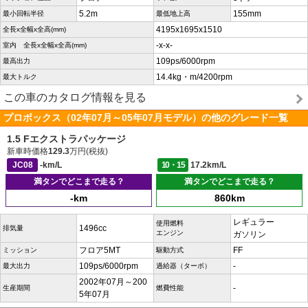
5.2m
155mm
最小回転半径
最低地上高
4195x1695x1510
全長x全幅x全高(mm)
-x-x-
室内 全長x全幅x全高(mm)
109ps/6000rpm
最高出力
14.4kg・m/4200rpm
最大トルク
この車のカタログ情報を見る
プロボックス（02年07月～05年07月モデル）の他のグレード一覧
1.5 Fエクストラパッケージ
新車時価格
129.3
万円(税抜)
JC08
-km/L
10・15
17.2km/L
満タンでどこまで走る？
満タンでどこまで走る？
-km
860km
レギュラー
使用燃料
1496cc
排気量
エンジン
ガソリン
フロア5MT
FF
ミッション
駆動方式
109ps/6000rpm
-
最大出力
過給器（ターボ）
2002年07月～200
-
生産期間
燃費性能
5年07月