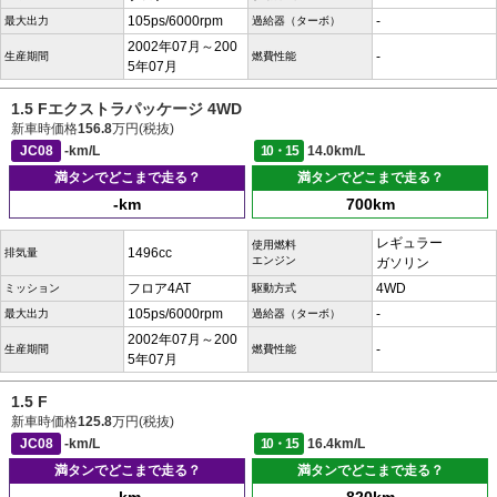
105ps/6000rpm
-
最大出力
過給器（ターボ）
2002年07月～200
-
生産期間
燃費性能
5年07月
1.5 Fエクストラパッケージ 4WD
新車時価格
156.8
万円(税抜)
JC08
-km/L
10・15
14.0km/L
満タンでどこまで走る？
満タンでどこまで走る？
-km
700km
レギュラー
使用燃料
1496cc
排気量
エンジン
ガソリン
フロア4AT
4WD
ミッション
駆動方式
105ps/6000rpm
-
最大出力
過給器（ターボ）
2002年07月～200
-
生産期間
燃費性能
5年07月
1.5 F
新車時価格
125.8
万円(税抜)
JC08
-km/L
10・15
16.4km/L
満タンでどこまで走る？
満タンでどこまで走る？