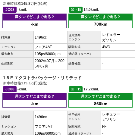
新車時価格
145.8
万円(税抜)
JC08
-km/L
10・15
14.0km/L
満タンでどこまで走る？
満タンでどこまで走る？
-km
700km
レギュラー
使用燃料
1496cc
排気量
エンジン
ガソリン
フロア4AT
4WD
ミッション
駆動方式
105ps/6000rpm
-
最大出力
過給器（ターボ）
2002年07月～200
-
生産期間
燃費性能
5年07月
1.5 F エクストラパッケージ・リミテッド
新車時価格
135.3
万円(税抜)
JC08
-km/L
10・15
17.2km/L
満タンでどこまで走る？
満タンでどこまで走る？
-km
860km
レギュラー
使用燃料
1496cc
排気量
エンジン
ガソリン
フロア5MT
FF
ミッション
駆動方式
109ps/6000rpm
-
最大出力
過給器（ターボ）