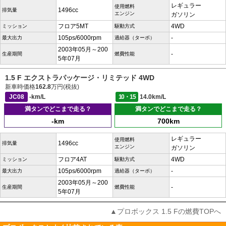
レギュラー
使用燃料
1496cc
排気量
エンジン
ガソリン
フロア5MT
4WD
ミッション
駆動方式
105ps/6000rpm
-
最大出力
過給器（ターボ）
2003年05月～200
-
生産期間
燃費性能
5年07月
1.5 F エクストラパッケージ・リミテッド 4WD
新車時価格
162.8
万円(税抜)
JC08
-km/L
10・15
14.0km/L
満タンでどこまで走る？
満タンでどこまで走る？
-km
700km
レギュラー
使用燃料
1496cc
排気量
エンジン
ガソリン
フロア4AT
4WD
ミッション
駆動方式
105ps/6000rpm
-
最大出力
過給器（ターボ）
2003年05月～200
-
生産期間
燃費性能
5年07月
▲プロボックス 1.5 Fの燃費TOPへ