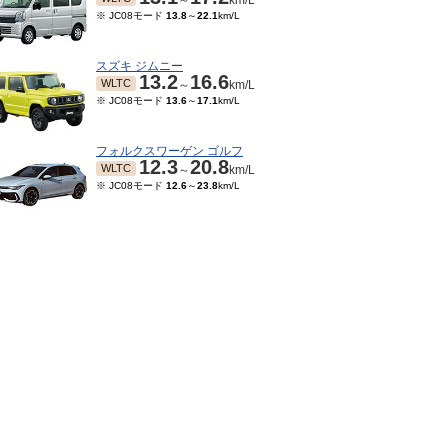
～
km/L
※ JC08モード
13.8
～
22.1
km/L
スズキ ジムニー
13.2
16.6
WLTC
～
km/L
※ JC08モード
13.6
～
17.1
km/L
フォルクスワーゲン ゴルフ
12.3
20.8
WLTC
～
km/L
※ JC08モード
12.6
～
23.8
km/L