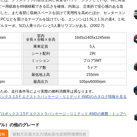
ィには、クラストップの居住空間と荷室をパッケージングしている。特に荷室
コピー用紙箱を89個積載できる広さを確保。内装は、立体的で安心感のある造
用した。また各部に収納スペースを設けて実用性を高めたほか、センターコン
PCなどを置けるテーブルを設けている。エンジンは1.5Lと1.3Lの直4、1.4L
ルターボ。5(2)人乗りのバンと5人乗りワゴンがある。(2002.7)
室内
5mm
1645x1405x1245mm
全長 x 全幅 x 全高
乗車定員
5人
シート配列
2列
ミッション
フロア5MT
ドア数
5ドア
最低地上高
155mm
rpm
最高出力
105ps/6000rpm
のため、走行条件等により実際の燃料消費率は異なります。
ックス 1.5 F エクストラパッケージ・リミテッド 4WDのカタログ情報を見る
プロボックス 1.5 F エクストラパッケージ・リミテッド 4WDの燃費・トップヘ
モデル）の他のグレード
価格
駆動方式/最大出力/過給器/生産期間/燃費性能