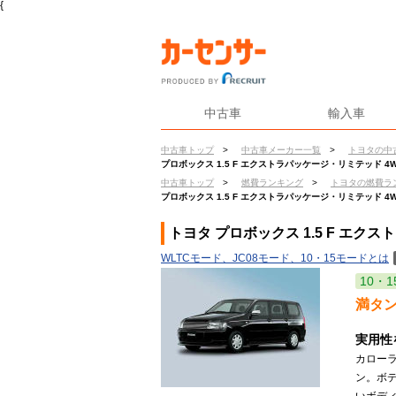
{
中古車
輸入車
中古車トップ
>
中古車メーカー一覧
>
トヨタの中
プロボックス 1.5 F エクストラパッケージ・リミテッド 4
中古車トップ
>
燃費ランキング
>
トヨタの燃費ラ
プロボックス 1.5 F エクストラパッケージ・リミテッド 4
トヨタ プロボックス 1.5 F エク
WLTCモード、JC08モード、10・15モードとは
10・1
満タ
実用性
カロー
ン。ボ