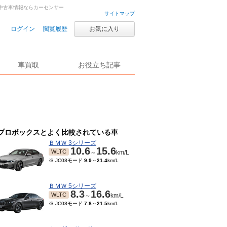
車・中古車情報ならカーセンサー
サイトマップ
ログイン
閲覧履歴
お気に入り
車買取
お役立ち記事
プロボックスとよく比較されている車
ＢＭＷ 3シリーズ
10.6
15.6
WLTC
～
km/L
※ JC08モード
9.9
～
21.4
km/L
ＢＭＷ 5シリーズ
8.3
16.6
WLTC
～
km/L
※ JC08モード
7.8
～
21.5
km/L