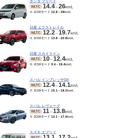
ホンダ フリード
14.4
26
WLTC
～
km/L
※ JC08モード
12.8
～
28
km/L
日産 エクストレイル
12.2
19.7
WLTC
～
km/L
※ JC08モード
13.8
～
20.8
km/L
日産 スカイライン
10
12.4
WLTC
～
km/L
※ JC08モード
9.4
～
18.4
km/L
スバル インプレッサG4
12.4
14.1
WLTC
～
km/L
※ JC08モード
15.1
～
18.2
km/L
スバル レヴォーグ
11
13.8
WLTC
～
km/L
※ JC08モード
13.1
～
17.6
km/L
スズキ エブリイ
13.1
17.2
WLTC