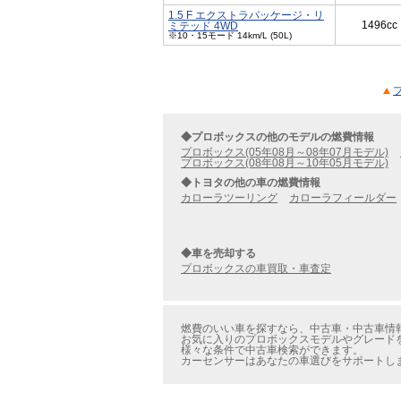
1.5 F エクストラパッケージ・リ
1496cc
ミテッド 4WD
※10・15モード 14km/L (50L)
◆プロボックスの他のモデルの燃費情報
プロボックス(05年08月～08年07月モデル)
プロボックス(08年08月～10年05月モデル)
◆トヨタの他の車の燃費情報
カローラツーリング
カローラフィールダー
◆車を売却する
プロボックスの車買取・車査定
燃費のいい車を探すなら、中古車・中古車情報の
お気に入りのプロボックスモデルやグレードを見
様々な条件で中古車検索ができます。
カーセンサーはあなたの車選びをサポートし