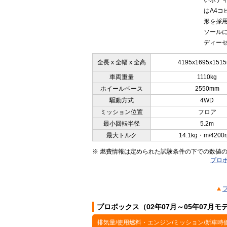
いボデ
はA4
形を採
ソールに
ディーゼ
全長 x 全幅 x 全高
4195x1695x151
車両重量
1110kg
ホイールベース
2550mm
駆動方式
4WD
ミッション位置
フロア
最小回転半径
5.2m
最大トルク
14.1kg・m/4200
※ 燃費情報は定められた試験条件の下での数値
プロボ
プロボックス（02年07月～05年07月
排気量/使用燃料・エンジン/ミッション/新車時