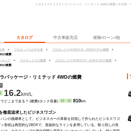
トヨタ 1.5 F エクストラパッケージ・リミテッド 4WDの燃費 | 中古
カタログ
中古車販売店
保険/ローン/他
古車
>
プロボックスの中古車
>
プロボックス(02年07月～05年07月)の燃費
>
WDの燃費
ンキング
>
プロボックスの燃費
>
プロボックス(02年07月～05年07月)の燃費
>
WDの燃費
ストラパッケージ・リミテッド 4WDの燃費
？
16.2
5
km/L
ン
810
10・15
でどこまで走る？ (燃費xタンク容量)
km
を徹底追求したビジネスワゴン
ラバンの後継車として、ビジネスカーの革新を目指して作られたビジネスワゴ
ディ形状は典型的な2BOXで、直線的なラインを多用している。取り回しの良