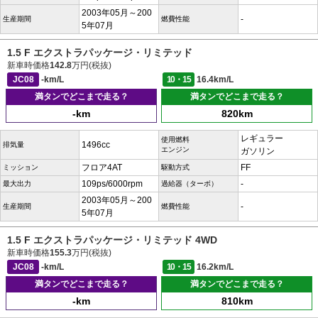
2003年05月～200
-
生産期間
燃費性能
5年07月
1.5 F エクストラパッケージ・リミテッド
新車時価格
142.8
万円(税抜)
JC08
-km/L
10・15
16.4km/L
満タンでどこまで走る？
満タンでどこまで走る？
-km
820km
レギュラー
使用燃料
1496cc
排気量
エンジン
ガソリン
フロア4AT
FF
ミッション
駆動方式
109ps/6000rpm
-
最大出力
過給器（ターボ）
2003年05月～200
-
生産期間
燃費性能
5年07月
1.5 F エクストラパッケージ・リミテッド 4WD
新車時価格
155.3
万円(税抜)
JC08
-km/L
10・15
16.2km/L
満タンでどこまで走る？
満タンでどこまで走る？
-km
810km