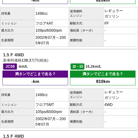
-km
820km
レギュラー
使用燃料
1496cc
排気量
エンジン
ガソリン
フロア4AT
FF
ミッション
駆動方式
109ps/6000rpm
-
最大出力
過給器（ターボ）
2002年07月～200
-
生産期間
燃費性能
5年07月
1.5 F 4WD
新車時価格
138.3
万円(税抜)
JC08
-km/L
10・15
16.2km/L
満タンでどこまで走る？
満タンでどこまで走る？
-km
810km
レギュラー
使用燃料
1496cc
排気量
エンジン
ガソリン
フロア5MT
4WD
ミッション
駆動方式
105ps/6000rpm
-
最大出力
過給器（ターボ）
2002年07月～200
-
生産期間
燃費性能
5年07月
1.5 F 4WD