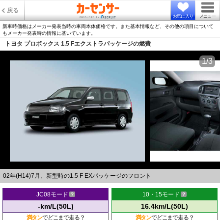
戻る
お気に入り
メニュー
新車時価格はメーカー発表当時の車両本体価格です。また基本情報など、その他の項目について
もメーカー発表時の情報に基いています。
トヨタ プロボックス 1.5 Fエクストラパッケージの燃費
1/3
02年(H14)7月、新型時の1.5 F EXパッケージのフロント
JC08モード
10・15モード
-km/L(50L)
16.4km/L(50L)
満タン
でどこまで走る？
満タン
でどこまで走る？