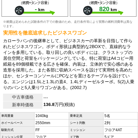
（燃費×タンク容量）
（燃費×タンク容量）
-
820
km
km
※燃費は定められた試験条件の下での数値のため、走行条件等により実際の燃料消費率は異な
ります。
実用性を徹底追求したビジネスワゴン
カローラバンの後継車として、ビジネスカーの革新を目指して作ら
れたビジネスワゴン。ボディ形状は典型的な2BOXで、直線的なラ
インを多用している。取り回しの良いボディには、クラストップの
居住空間と荷室をパッケージングしている。特に荷室はA4コピー用
紙箱を89個積載できる広さを確保。内装は、立体的で安心感のある
造形を採用した。また各部に収納スペースを設けて実用性を高めた
ほか、センターコンソールにPCなどを置けるテーブルを設けてい
る。エンジンは1.5Lと1.3Lの直4、1.4Lディーゼルターボ。5(2)人乗
りのバンと5人乗りワゴンがある。(2002.7)
中古車価格
---
136.8
万円(税抜)
新車時価格
1040kg
5名
車両重量
乗車定員
2550mm
2列
ホイールベース
シート列数
FF
フロア4AT
駆動方式
ミッション
フロア
5ドア
ミッション位置
ドア数