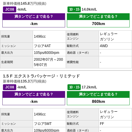
新車時価格
145.8
万円(税抜)
JC08
-km/L
10・15
14.0km/L
満タンでどこまで走る？
満タンでどこまで走る？
-km
700km
レギュラー
使用燃料
1496cc
排気量
エンジン
ガソリン
フロア4AT
4WD
ミッション
駆動方式
105ps/6000rpm
-
最大出力
過給器（ターボ）
2002年07月～200
-
生産期間
燃費性能
5年07月
1.5 F エクストラパッケージ・リミテッド
新車時価格
135.3
万円(税抜)
JC08
-km/L
10・15
17.2km/L
満タンでどこまで走る？
満タンでどこまで走る？
-km
860km
レギュラー
使用燃料
1496cc
排気量
エンジン
ガソリン
フロア5MT
FF
ミッション
駆動方式
109ps/6000rpm
-
最大出力
過給器（ターボ）