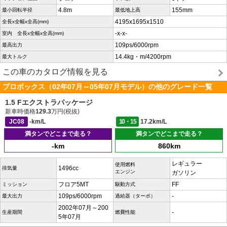
4.8m
155mm
最小回転半径
最低地上高
4195x1695x1510
全長x全幅x全高(mm)
-x-x-
室内 全長x全幅x全高(mm)
109ps/6000rpm
最高出力
14.4kg・m/4200rpm
最大トルク
この車のカタログ情報を見る
プロボックス（02年07月～05年07月モデル）の他のグレード一覧
1.5 Fエクストラパッケージ
新車時価格
129.3
万円(税抜)
JC08
-km/L
10・15
17.2km/L
満タンでどこまで走る？
満タンでどこまで走る？
-km
860km
レギュラー
使用燃料
1496cc
排気量
エンジン
ガソリン
フロア5MT
FF
ミッション
駆動方式
109ps/6000rpm
-
最大出力
過給器（ターボ）
2002年07月～200
-
生産期間
燃費性能
5年07月