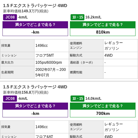
1.5 Fエクストラパッケージ 4WD
新車時価格
149.3
万円(税抜)
JC08
-km/L
10・15
16.2km/L
満タンでどこまで走る？
満タンでどこまで走る？
-km
810km
レギュラー
使用燃料
1496cc
排気量
エンジン
ガソリン
フロア5MT
4WD
ミッション
駆動方式
105ps/6000rpm
-
最大出力
過給器（ターボ）
2002年07月～200
-
生産期間
燃費性能
5年07月
1.5 Fエクストラパッケージ 4WD
新車時価格
156.8
万円(税抜)
JC08
-km/L
10・15
14.0km/L
満タンでどこまで走る？
満タンでどこまで走る？
-km
700km
レギュラー
使用燃料
1496cc
排気量
エンジン
ガソリン
フロア4AT
4WD
ミッション
駆動方式