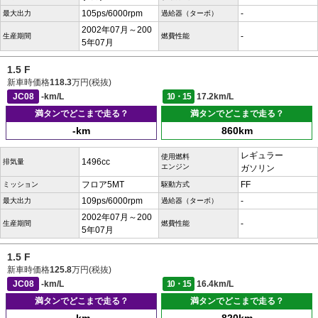
105ps/6000rpm
-
最大出力
過給器（ターボ）
2002年07月～200
-
生産期間
燃費性能
5年07月
1.5 F
新車時価格
118.3
万円(税抜)
JC08
-km/L
10・15
17.2km/L
満タンでどこまで走る？
満タンでどこまで走る？
-km
860km
レギュラー
使用燃料
1496cc
排気量
エンジン
ガソリン
フロア5MT
FF
ミッション
駆動方式
109ps/6000rpm
-
最大出力
過給器（ターボ）
2002年07月～200
-
生産期間
燃費性能
5年07月
1.5 F
新車時価格
125.8
万円(税抜)
JC08
-km/L
10・15
16.4km/L
満タンでどこまで走る？
満タンでどこまで走る？