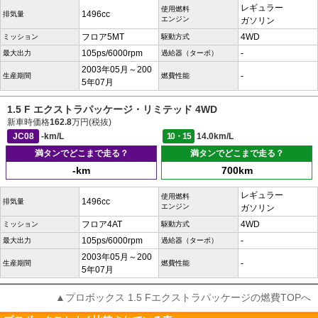
レギュラー
使用燃料
1496cc
排気量
エンジン
ガソリン
フロア5MT
4WD
ミッション
駆動方式
105ps/6000rpm
-
最大出力
過給器（ターボ）
2003年05月～200
-
生産期間
燃費性能
5年07月
1.5 F エクストラパッケージ・リミテッド 4WD
新車時価格
162.8
万円(税抜)
JC08
-km/L
10・15
14.0km/L
満タンでどこまで走る？
満タンでどこまで走る？
-km
700km
レギュラー
使用燃料
1496cc
排気量
エンジン
ガソリン
フロア4AT
4WD
ミッション
駆動方式
105ps/6000rpm
-
最大出力
過給器（ターボ）
2003年05月～200
-
生産期間
燃費性能
5年07月
▲プロボックス 1.5 Fエクストラパッケージの燃費TOPへ