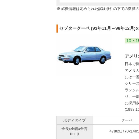
※ 燃費情報は定められた試験条件の下での数値
セプタークーペ (93年11月～96年12月
10・1
アメリ
日本で
アメリ
には一
シリー
ランク
り、一
に採用さ
(1993.1
ボディタイプ
クーペ
全長x全幅x全高
4780x1770x140
(mm)