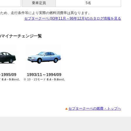
乗車定員
5名
のため、走行条件等により実際の燃料消費率は異なります。
セプタークーペ (93年11月～96年12月)のカタログ情報を見る
月)のマイナーチェンジ一覧
～1995/09
1993/11～1994/09
ド
8.4
～
9.6
km/L
※ 10・15モード
8.4
～
9.6
km/L
セプタークーペの燃費・トップヘ