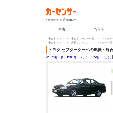
中古車
輸入車
中古車トップ
>
中古車メーカー一覧
>
トヨタの
中古車トップ
>
燃費ランキング
>
トヨタの燃費
トヨタ
セプタークーペ
の燃費・総
WLTCモード、JC08モード、10・15モードとは