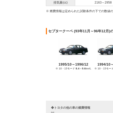
排気量(cc)
2163～2958
※ 燃費情報は定められた試験条件の下での数値
セプタークーペ (93年11月～96年12
1995/10～1996/12
1994/10
※ 10・15モード
8.4
～
9.6
km/L
※ 10・15モー
◆トヨタの他の車の燃費情報