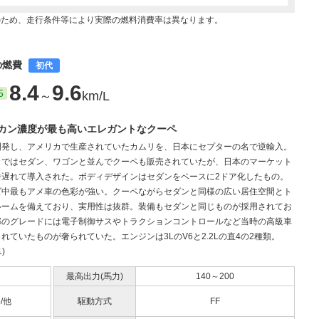
のため、走行条件等により実際の燃料消費率は異なります。
)の燃費
初代
8.4
9.6
5
～
km/L
カン濃度が最も高いエレガントなクーペ
開発し、アメリカで生産されていたカムリを、日本にセプターの名で逆輸入。
カではセダン、ワゴンと並んでクーペも販売されていたが、日本のマーケット
番遅れて導入された。ボディデザインはセダンをベースに2ドア化したもの。
ズ中最もアメ車の色彩が強い。クーペながらセダンと同様の広い居住空間とト
ルームを備えており、実用性は抜群。装備もセダンと同じものが採用されてお
部のグレードには電子制御サスやトラクションコントロールなど当時の高級車
れていたものが奢られていた。エンジンは3LのV6と2.2Lの直4の2種類。
1)
最高出力(馬力)
140～200
5/他
駆動方式
FF