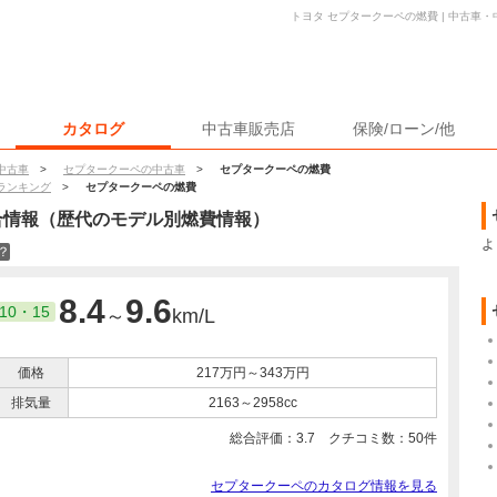
トヨタ セプタークーペの燃費 | 中古車
カタログ
中古車販売店
保険/ローン/他
中古車
>
セプタークーペの中古車
>
セプタークーペの燃費
ランキング
>
セプタークーペの燃費
合情報（歴代のモデル別燃費情報）
よ
？
8.4
9.6
10・15
～
km/L
価格
217万円～343万円
排気量
2163～2958cc
総合評価：
3.7
クチコミ数：
50
件
セプタークーペのカタログ情報を見る