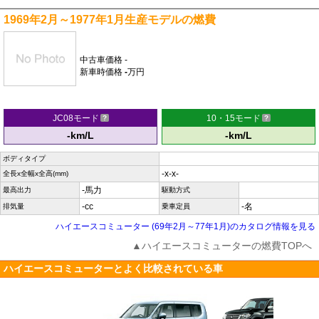
1969年2月～1977年1月生産モデルの燃費
中古車価格
-
新車時価格
-
万円
JC08モード
10・15モード
-km/L
-km/L
ボディタイプ
-x-x-
全長x全幅x全高(mm)
-馬力
最高出力
駆動方式
-cc
-名
排気量
乗車定員
ハイエースコミューター (69年2月～77年1月)のカタログ情報を見る
▲ハイエースコミューターの燃費TOPへ
ハイエースコミューターとよく比較されている車