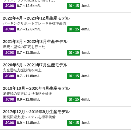
ラインナップの見直しが図られた
JC08
8.7～12.6km/L
10・15
-km/L
2022年4月～2023年12月生産モデル
パーキングサポートブレーキを標準装備
JC08
8.7～12.6km/L
10・15
-km/L
2021年8月～2022年3月生産モデル
燃費・型式の変更を行った
JC08
8.7～11.8km/L
10・15
-km/L
2020年5月～2021年7月生産モデル
安全運転支援技術を向上
JC08
8.7～11.8km/L
10・15
-km/L
2019年10月～2020年4月生産モデル
消費税の変更により価格を修正
JC08
8.9～11.8km/L
10・15
-km/L
2017年12月～2019年9月生産モデル
衝突回避支援システムを標準装備
JC08
8.9～11.8km/L
10・15
-km/L