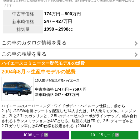
※燃費は定められた試験条件の下での数値のため、走行条件等により実際の燃料消費率は異な
ります。
中古車価格
174
万円～
800
万円
247～427
万円
新車時価格
1998～2998
cc
排気量
この車のカタログ情報を見る
この車の相場を見る
ハイエースコミューター歴代モデルの燃費
2004年8月～生産中モデルの燃費
15人乗りを実現するハイエース
中古車価格
174
万円～
759
万円
新車時価格
247～427
万円
ハイエースのスーパーロング・ワイドボディ・ハイルーフ仕様に、前から
2（3）/2/3/3/4名掛けシートを配置した14人または、15人乗りモデル。エンジン
は、2Lと2.7Lのガソリンと、2.5Lのディーゼルターボがラインナップ。組み合わ
されるトランスミッションは4ATとなる。駆動方式はFRで、2.5Lディーゼルと
2.7Lガソリン車には4WD仕様も設定される（2004.8）
JC08モード
10・15モード