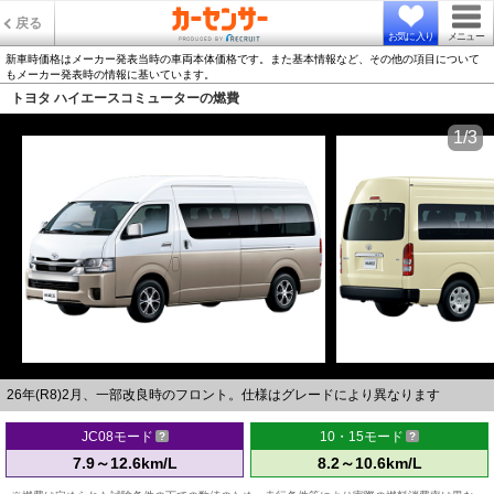
戻る
お気に入り
メニュー
新車時価格はメーカー発表当時の車両本体価格です。また基本情報など、その他の項目について
もメーカー発表時の情報に基いています。
トヨタ ハイエースコミューターの燃費
1/3
26年(R8)2月、一部改良時のフロント。仕様はグレードにより異なります
JC08モード
10・15モード
7.9～12.6km/L
8.2～10.6km/L