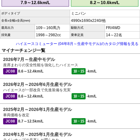
7.9～12.6km/L
8.2～10.6km/L
ミニバン
ボディタイプ
4990x1690x2240/他
全長x全幅x全高(mm)
109～160馬力
FR/4WD
最高出力
駆動方式
1998～2982cc
14～22名
排気量
乗車定員
ハイエースコミューター (04年8月～生産中モデル)のカタログ情報を見る
マイナーチェンジ一覧
2026年7月～生産中モデル
座席まわりの安全性能を強化したハイエース
JC08
8.6～12.4km/L
10・15
-km/L
2026年2月～2026年6月生産モデル
ハイエースが一部改良で先進装備を充実
JC08
8.6～12.4km/L
10・15
-km/L
2025年2月～2026年1月生産モデル
車両価格を改定
JC08
8.7～12.5km/L
10・15
-km/L
2024年1月～2025年1月生産モデル