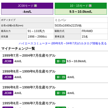
JC08モード
10・15モード
-km/L
9.5～10.0km/L
ミニバン
ボディタイプ
5035x1690x2225/他
全長x全幅x全高(mm)
91～133馬力
FR/4WD
最高出力
駆動方式
1998～2998cc
15名
排気量
乗車定員
ハイエースコミューター (89年8月～04年7月)のカタログ情報を見る
マイナーチェンジ一覧
1999年7月～2004年7月生産モデル
JC08
-km/L
10・15
9.5～10.0km/L
1998年8月～1999年6月生産モデル
JC08
-km/L
10・15
-km/L
1996年8月～1998年7月生産モデル
JC08
-km/L
10・15
-km/L
1995年8月～1996年7月生産モデル