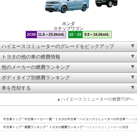
ホンダ
ステップワゴン
JC08
11.6～25.0km/L
10・15
9.9～16.0km/L
ハイエースコミューターのグレードをピックアップ
トヨタの他の車の燃費情報
他のメーカーの燃費ランキング
ボディタイプ別燃費ランキング
車を売却する
▲ハイエースコミューターの燃費TOPへ
中古車トップ
中古車メーカー一覧
トヨタの中古車
ハイエースコミューターの中古車
ハイ
中古車トップ
燃費ランキング
トヨタの燃費ランキング
ハイエースコミューターの燃費