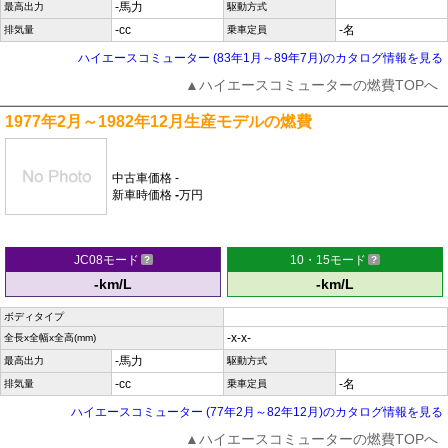
-馬力
最高出力
駆動方式
-cc
-名
排気量
乗車定員
ハイエースコミューター (83年1月～89年7月)のカタログ情報を見る
▲ハイエースコミューターの燃費TOPへ
1977年2月～1982年12月生産モデルの燃費
中古車価格
-
新車時価格
-
万円
JC08モード
10・15モード
-km/L
-km/L
ボディタイプ
-x-x-
全長x全幅x全高(mm)
-馬力
最高出力
駆動方式
-cc
-名
排気量
乗車定員
ハイエースコミューター (77年2月～82年12月)のカタログ情報を見る
▲ハイエースコミューターの燃費TOPへ