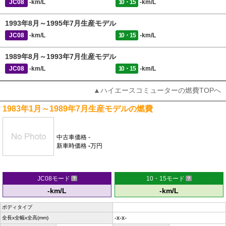
JC08
-km/L
10・15
-km/L
1993年8月～1995年7月生産モデル
JC08
-km/L
10・15
-km/L
1989年8月～1993年7月生産モデル
JC08
-km/L
10・15
-km/L
▲ハイエースコミューターの燃費TOPへ
1983年1月～1989年7月生産モデルの燃費
中古車価格
-
新車時価格
-
万円
JC08モード
10・15モード
-km/L
-km/L
ボディタイプ
-x-x-
全長x全幅x全高(mm)