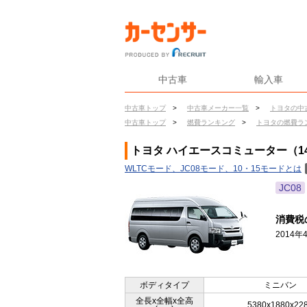
中古車
輸入車
中古車トップ
>
中古車メーカー一覧
>
トヨタの中
中古車トップ
>
燃費ランキング
>
トヨタの燃費ラ
トヨタ ハイエースコミューター（14
WLTCモード、JC08モード、10・15モードとは
JC08
消費税
2014
ボディタイプ
ミニバン
全長x全幅x全高
5380x1880x22