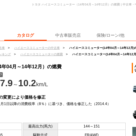
トヨタ ハイエースコミューター（14年04月～14年12月）の燃費 | 中古
カタログ
中古車販売店
保険/ローン/他
古車
>
ハイエースコミューターの中古車
>
ハイエースコミューター(14年04月～14年12月)
ンキング
>
ハイエースコミューターの燃費
>
ハイエースコミューター(14年04月～14年12
年04月～14年12月）の燃費
？
7.9
10.2
～
km/L
の変更により価格を修正
年4月1日以降の消費税率（8％）に基づき、価格を修正した（2014.4）
最高出力(馬力)
144～151
85
駆動方式
FR/4WD