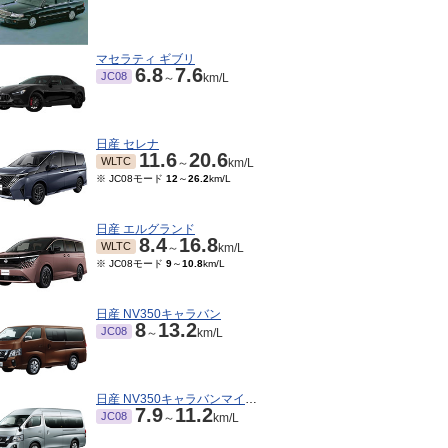
マセラティ ギブリ
6.8
7.6
JC08
～
km/L
日産 セレナ
11.6
20.6
WLTC
～
km/L
※ JC08モード
12
～
26.2
km/L
日産 エルグランド
8.4
16.8
WLTC
～
km/L
04～2023/12
2021/08～2022/03
2020/05～2021/07
201
※ JC08モード
9
～
10.8
km/L
TC
WLTC
WLTC
JC08
km/L
km/L
km/L
ード
8.7
～
12.6
km/L
※ JC08モード
8.7
～
11.8
km/L
※ JC08モード
8.7
～
11.8
km/L
日産 NV350キャラバン
8
13.2
JC08
～
km/L
日産 NV350キャラバンマイクロバス
7.9
11.2
JC08
～
km/L