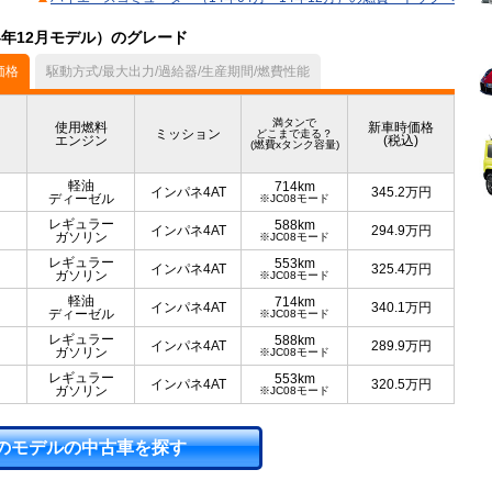
4年12月モデル）のグレード
価格
駆動方式/最大出力/過給器/生産期間/燃費性能
満タンで
使用燃料
新車時価格
ミッション
どこまで走る？
エンジン
(税込)
(燃費xタンク容量)
軽油
714km
インパネ4AT
345.2
万円
ディーゼル
※JC08モード
レギュラー
588km
インパネ4AT
294.9
万円
ガソリン
※JC08モード
レギュラー
553km
インパネ4AT
325.4
万円
ガソリン
※JC08モード
軽油
714km
インパネ4AT
340.1
万円
ディーゼル
※JC08モード
レギュラー
588km
インパネ4AT
289.9
万円
ガソリン
※JC08モード
レギュラー
553km
インパネ4AT
320.5
万円
ガソリン
※JC08モード
のモデルの中古車を探す