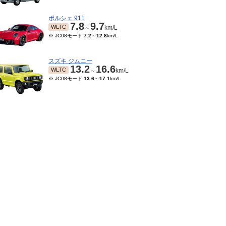
ポルシェ 911
7.8
9.7
WLTC
～
km/L
※ JC08モード
7.2
～
12.8
km/L
スズキ ジムニー
13.2
16.6
WLTC
～
km/L
※ JC08モード
13.6
～
17.1
km/L