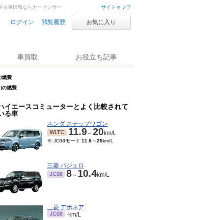
車・中古車情報ならカーセンサー
サイトマップ
ログイン
閲覧履歴
お気に入り
車買取
お役立ち記事
の燃費
月)の燃費
ハイエースコミューターとよく比較されて
いる車
ホンダ ステップワゴン
11.9
20
WLTC
～
km/L
※ JC08モード
11.6
～
25
km/L
三菱 パジェロ
8
10.4
JC08
～
km/L
三菱 デボネア
JC08
-km/L