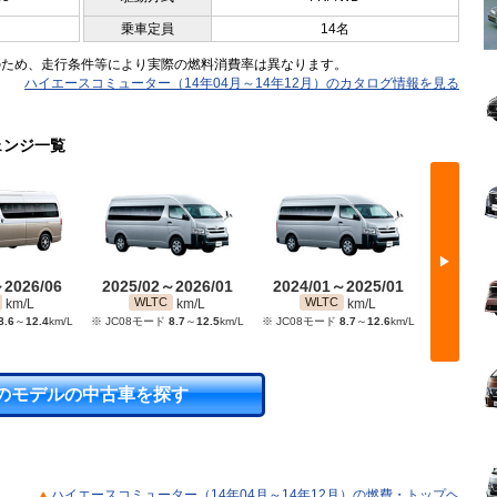
乗車定員
14名
のため、走行条件等により実際の燃料消費率は異なります。
ハイエースコミューター（14年04月～14年12月）のカタログ情報を見る
ェンジ一覧
▶
～2026/06
2025/02～2026/01
2024/01～2025/01
2022/
WLTC
WLTC
WL
km/L
km/L
km/L
8.6
～
12.4
km/L
※ JC08モード
8.7
～
12.5
km/L
※ JC08モード
8.7
～
12.6
km/L
※ JC08モ
のモデルの中古車を探す
ハイエースコミューター（14年04月～14年12月）の燃費・トップヘ