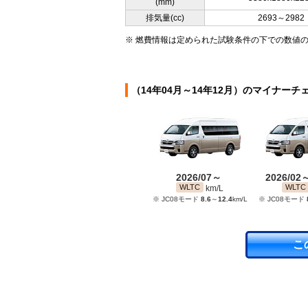
(mm)
排気量(cc)
2693～2982
※ 燃費情報は定められた試験条件の下での数値
（14年04月～14年12月）のマイナーチ
2026/07～
2026/02
WLTC
WLTC
km/L
※ JC08モード
8.6
～
12.4
km/L
※ JC08モード
こ