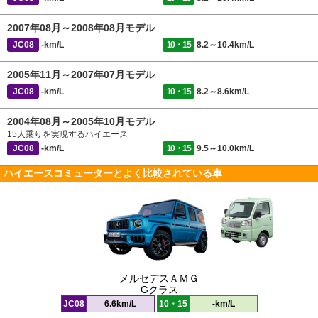
2007年08月～2008年08月モデル
JC08
-km/L
10・15
8.2～10.4km/L
2005年11月～2007年07月モデル
JC08
-km/L
10・15
8.2～8.6km/L
2004年08月～2005年10月モデル
15人乗りを実現するハイエース
JC08
-km/L
10・15
9.5～10.0km/L
ハイエースコミューターとよく比較されている車
メルセデスＡＭＧ
Gクラス
JC08
6.6km/L
10・15
-km/L