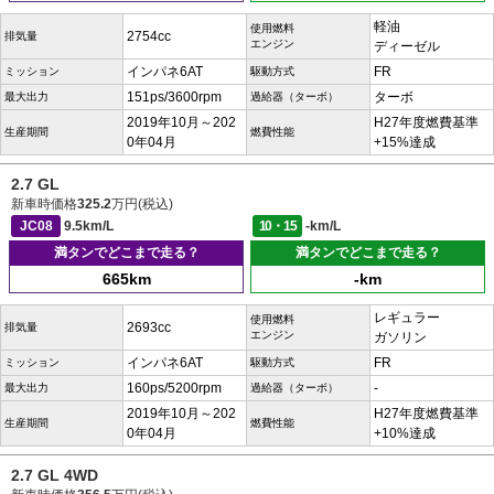
軽油
使用燃料
2754cc
排気量
エンジン
ディーゼル
インパネ6AT
FR
ミッション
駆動方式
151ps/3600rpm
ターボ
最大出力
過給器（ターボ）
2019年10月～202
H27年度燃費基準
生産期間
燃費性能
0年04月
+15%達成
2.7 GL
新車時価格
325.2
万円(税込)
JC08
9.5km/L
10・15
-km/L
満タンでどこまで走る？
満タンでどこまで走る？
665km
-km
レギュラー
使用燃料
2693cc
排気量
エンジン
ガソリン
インパネ6AT
FR
ミッション
駆動方式
160ps/5200rpm
-
最大出力
過給器（ターボ）
2019年10月～202
H27年度燃費基準
生産期間
燃費性能
0年04月
+10%達成
2.7 GL 4WD