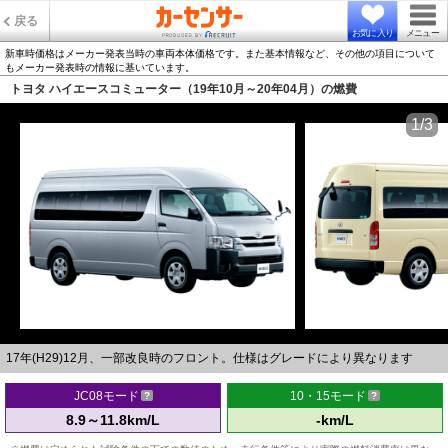
戻る
お気に入り
メニュー
新車時価格はメーカー発表当時の車両本体価格です。また基本情報など、その他の項目について
もメーカー発表時の情報に基いています。
トヨタ ハイエースコミューター（19年10月～20年04月）の燃費
1/3
17年(H29)12月、一部改良時のフロント。仕様はグレードにより異なります
JC08モード
10・15モード
8.9～11.8km/L
-km/L