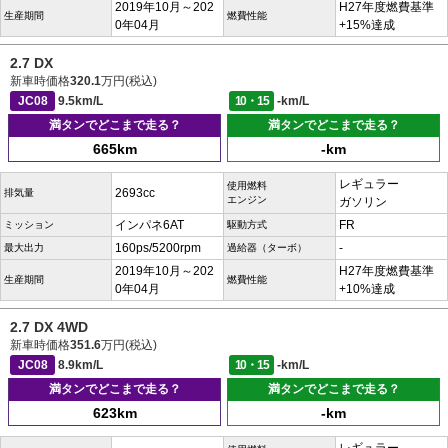
2019年10月～202
H27年度燃費基準
生産期間
燃費性能
0年04月
+15%達成
2.7 DX
新車時価格
320.1
万円(税込)
JC08
9.5km/L
10・15
-km/L
満タンでどこまで走る？
満タンでどこまで走る？
665km
-km
レギュラー
使用燃料
2693cc
排気量
エンジン
ガソリン
インパネ6AT
FR
ミッション
駆動方式
160ps/5200rpm
-
最大出力
過給器（ターボ）
2019年10月～202
H27年度燃費基準
生産期間
燃費性能
0年04月
+10%達成
2.7 DX 4WD
新車時価格
351.6
万円(税込)
JC08
8.9km/L
10・15
-km/L
満タンでどこまで走る？
満タンでどこまで走る？
623km
-km