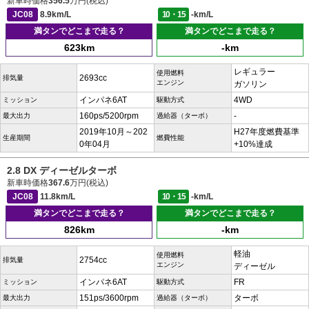
新車時価格
356.5
万円(税込)
JC08
8.9km/L
10・15
-km/L
満タンでどこまで走る？
満タンでどこまで走る？
623km
-km
レギュラー
使用燃料
2693cc
排気量
エンジン
ガソリン
インパネ6AT
4WD
ミッション
駆動方式
160ps/5200rpm
-
最大出力
過給器（ターボ）
2019年10月～202
H27年度燃費基準
生産期間
燃費性能
0年04月
+10%達成
2.8 DX ディーゼルターボ
新車時価格
367.6
万円(税込)
JC08
11.8km/L
10・15
-km/L
満タンでどこまで走る？
満タンでどこまで走る？
826km
-km
軽油
使用燃料
2754cc
排気量
エンジン
ディーゼル
インパネ6AT
FR
ミッション
駆動方式
151ps/3600rpm
ターボ
最大出力
過給器（ターボ）