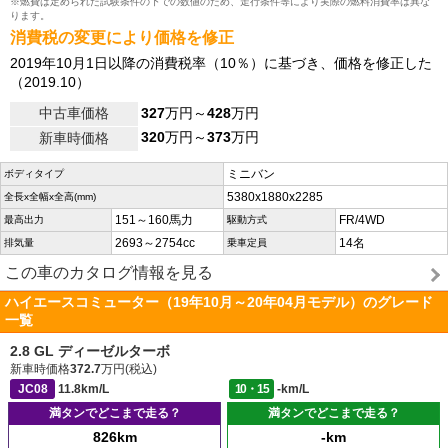
※燃費は定められた試験条件の下での数値のため、走行条件等により実際の燃料消費率は異な
ります。
消費税の変更により価格を修正
2019年10月1日以降の消費税率（10％）に基づき、価格を修正した
（2019.10）
中古車価格
327
万円～
428
万円
320
万円～
373
万円
新車時価格
ミニバン
ボディタイプ
5380x1880x2285
全長x全幅x全高(mm)
151～160馬力
FR/4WD
最高出力
駆動方式
2693～2754cc
14名
排気量
乗車定員
この車のカタログ情報を見る
ハイエースコミューター（19年10月～20年04月モデル）のグレード
一覧
2.8 GL ディーゼルターボ
新車時価格
372.7
万円(税込)
JC08
11.8km/L
10・15
-km/L
満タンでどこまで走る？
満タンでどこまで走る？
826km
-km