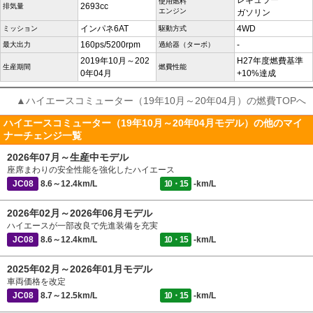
レギュラー
使用燃料
2693cc
排気量
エンジン
ガソリン
インパネ6AT
4WD
ミッション
駆動方式
160ps/5200rpm
-
最大出力
過給器（ターボ）
2019年10月～202
H27年度燃費基準
生産期間
燃費性能
0年04月
+10%達成
▲ハイエースコミューター（19年10月～20年04月）の燃費TOPへ
ハイエースコミューター（19年10月～20年04月モデル）の他のマイ
ナーチェンジ一覧
2026年07月～生産中モデル
座席まわりの安全性能を強化したハイエース
JC08
8.6～12.4km/L
10・15
-km/L
2026年02月～2026年06月モデル
ハイエースが一部改良で先進装備を充実
JC08
8.6～12.4km/L
10・15
-km/L
2025年02月～2026年01月モデル
車両価格を改定
JC08
8.7～12.5km/L
10・15
-km/L