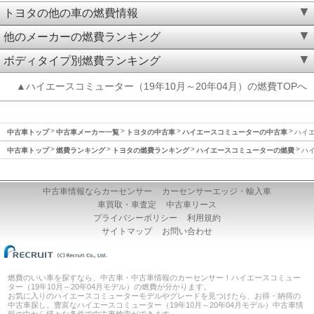
トヨタの他の車の燃費情報
他のメーカーの燃費ランキング
ボディタイプ別燃費ランキング
▲ハイエースコミューター（19年10月～20年04月）の燃費TOPへ
中古車トップ
中古車メーカー一覧
トヨタの中古車
ハイエースコミューターの中古車
ハイエ
中古車トップ
燃費ランキング
トヨタの燃費ランキング
ハイエースコミューターの燃費
ハイ
中古車情報ならカーセンサー
カーセンサーエッジ・輸入車
車買取・車査定
中古車リース
プライバシーポリシー
利用規約
サイトマップ
お問い合わせ
燃費のいい車を探すなら、中古車・中古車情報のカーセンサー！ハイエースコミュー
ター（19年10月～20年04月モデル）の燃費が分かります。
お気に入りのハイエースコミューターモデルやグレードを見つけたら、お得・納得の
中古車探し。豊富なハイエースコミューター（19年10月～20年04月モデル）中古車情
報の中から様々な条件で中古車検索ができます。