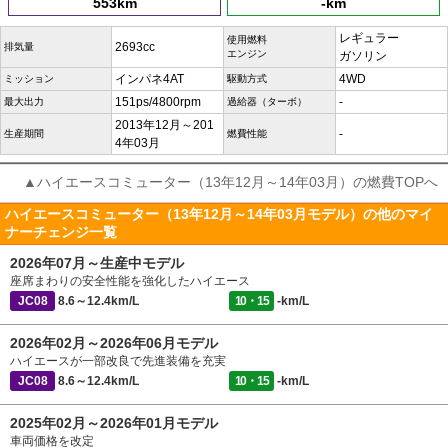
553km
-km
レギュラー
使用燃料
2693cc
排気量
エンジン
ガソリン
インパネ4AT
4WD
ミッション
駆動方式
151ps/4800rpm
-
最大出力
過給器（ターボ）
2013年12月～201
-
生産期間
燃費性能
4年03月
▲ハイエースコミューター（13年12月～14年03月）の燃費TOPへ
ハイエースコミューター（13年12月～14年03月モデル）の他のマイ
ナーチェンジ一覧
2026年07月～生産中モデル
座席まわりの安全性能を強化したハイエース
JC08
8.6～12.4km/L
10・15
-km/L
2026年02月～2026年06月モデル
ハイエースが一部改良で先進装備を充実
JC08
8.6～12.4km/L
10・15
-km/L
2025年02月～2026年01月モデル
車両価格を改定