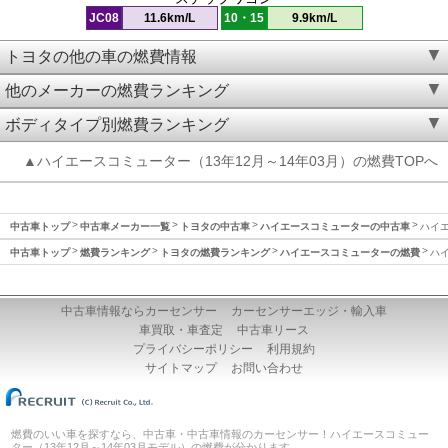
JC08
11.6km/L
10・15
9.9km/L
トヨタの他の車の燃費情報
他のメーカーの燃費ランキング
ボディタイプ別燃費ランキング
▲ハイエースコミューター（13年12月～14年03月）の燃費TOPへ
中古車トップ
中古車メーカー一覧
トヨタの中古車
ハイエースコミューターの中古車
ハイエ
中古車トップ
燃費ランキング
トヨタの燃費ランキング
ハイエースコミューターの燃費
ハイ
中古車情報ならカーセンサー
カーセンサーエッジ・輸入車
車買取・車査定
中古車リース
プライバシーポリシー
利用規約
サイトマップ
お問い合わせ
燃費のいい車を探すなら、中古車・中古車情報のカーセンサー！ハイエースコミュー
ター（13年12月～14年03月モデル）の燃費が分かります。