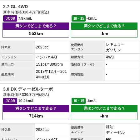
2.7 GL 4WD
新車時価格
316.4
万円(税込)
JC08
7.9km/L
10・15
-km/L
満タンでどこまで走る？
満タンでどこまで走る？
553km
-km
レギュラー
使用燃料
2693cc
排気量
エンジン
ガソリン
インパネ4AT
4WD
ミッション
駆動方式
151ps/4800rpm
-
最大出力
過給器（ターボ）
2013年12月～201
-
生産期間
燃費性能
4年03月
3.0 DX ディーゼルターボ
新車時価格
330.7
万円(税込)
JC08
10.2km/L
10・15
-km/L
満タンでどこまで走る？
満タンでどこまで走る？
714km
-km
軽油
使用燃料
2982cc
排気量
エンジン
ディーゼル
インパネ4AT
FR
ミッション
駆動方式