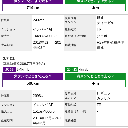
満タンでどこまで走る？
満タンでどこまで走る？
714km
-km
軽油
使用燃料
2982cc
排気量
エンジン
ディーゼル
インパネ4AT
FR
ミッション
駆動方式
144ps/3400rpm
ターボ
最大出力
過給器（ターボ）
2013年12月～201
H27年度燃費基準
生産期間
燃費性能
4年03月
達成
2.7 GL
新車時価格
286.7
万円(税込)
JC08
8.4km/L
10・15
-km/L
満タンでどこまで走る？
満タンでどこまで走る？
588km
-km
レギュラー
使用燃料
2693cc
排気量
エンジン
ガソリン
インパネ4AT
FR
ミッション
駆動方式
151ps/4800rpm
-
最大出力
過給器（ターボ）
2013年12月～201
-
生産期間
燃費性能
4年03月