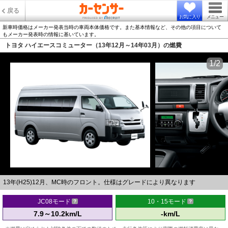
戻る
お気に入り
メニュー
新車時価格はメーカー発表当時の車両本体価格です。また基本情報など、その他の項目について
もメーカー発表時の情報に基いています。
トヨタ ハイエースコミューター（13年12月～14年03月）の燃費
1/2
13年(H25)12月、MC時のフロント。仕様はグレードにより異なります
JC08モード
10・15モード
7.9～10.2km/L
-km/L