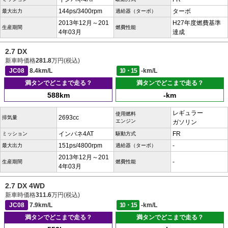
144ps/3400rpm
ターボ
最大出力
過給器（ターボ）
2013年12月～201
H27年度燃費基準
生産期間
燃費性能
4年03月
達成
2.7 DX
新車時価格
281.8
万円(税込)
JC08
8.4km/L
10・15
-km/L
満タンでどこまで走る？
満タンでどこまで走る？
588km
-km
レギュラー
使用燃料
2693cc
排気量
エンジン
ガソリン
インパネ4AT
FR
ミッション
駆動方式
151ps/4800rpm
-
最大出力
過給器（ターボ）
2013年12月～201
-
生産期間
燃費性能
4年03月
2.7 DX 4WD
新車時価格
311.6
万円(税込)
JC08
7.9km/L
10・15
-km/L
満タンでどこまで走る？
満タンでどこまで走る？