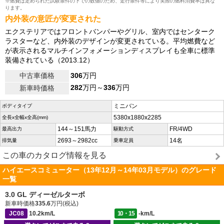
※燃費は定められた試験条件の下での数値のため、走行条件等により実際の燃料消費率は異な
ります。
内外装の意匠が変更された
エクステリアではフロントバンパーやグリル、室内ではセンターク
ラスターなど、内外装のデザインが変更されている。平均燃費など
が表示されるマルチインフォメーションディスプレイも全車に標準
装備されている（2013.12）
中古車価格
306
万円
282
万円～
336
万円
新車時価格
ミニバン
ボディタイプ
5380x1880x2285
全長x全幅x全高(mm)
144～151馬力
FR/4WD
最高出力
駆動方式
2693～2982cc
14名
排気量
乗車定員
この車のカタログ情報を見る
ハイエースコミューター（13年12月～14年03月モデル）のグレード
一覧
3.0 GL ディーゼルターボ
新車時価格
335.6
万円(税込)
JC08
10.2km/L
10・15
-km/L