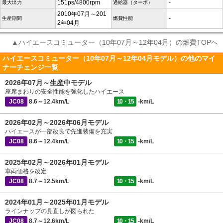
151ps/4800rpm
-
最大出力
過給器（ターボ）
2010年07月～201
-
生産期間
燃費性能
2年04月
▲ハイエースコミューター（10年07月～12年04月）の燃費TOPへ
ハイエースコミューター（10年07月～12年04月モデル）の他のマイ
ナーチェンジ一覧
2026年07月～生産中モデル
座席まわりの安全性能を強化したハイエース
JC08
8.6～12.4km/L
10・15
-km/L
2026年02月～2026年06月モデル
ハイエースが一部改良で先進装備を充実
JC08
8.6～12.4km/L
10・15
-km/L
2025年02月～2026年01月モデル
車両価格を改定
JC08
8.7～12.5km/L
10・15
-km/L
2024年01月～2025年01月モデル
ラインナップの見直しが図られた
JC08
8.7～12.6km/L
10・15
-km/L