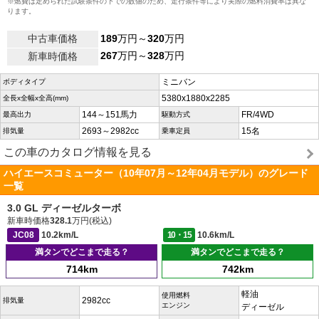
※燃費は定められた試験条件の下での数値のため、走行条件等により実際の燃料消費率は異な
ります。
中古車価格
189
万円～
320
万円
267
万円～
328
万円
新車時価格
ミニバン
ボディタイプ
5380x1880x2285
全長x全幅x全高(mm)
144～151馬力
FR/4WD
最高出力
駆動方式
2693～2982cc
15名
排気量
乗車定員
この車のカタログ情報を見る
ハイエースコミューター（10年07月～12年04月モデル）のグレード
一覧
3.0 GL ディーゼルターボ
新車時価格
328.1
万円(税込)
JC08
10.2km/L
10・15
10.6km/L
満タンでどこまで走る？
満タンでどこまで走る？
714km
742km
軽油
使用燃料
2982cc
排気量
エンジン
ディーゼル