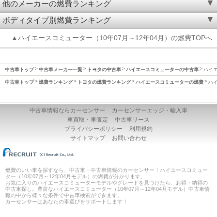
他のメーカーの燃費ランキング
ボディタイプ別燃費ランキング
▲ハイエースコミューター（10年07月～12年04月）の燃費TOPへ
中古車トップ
中古車メーカー一覧
トヨタの中古車
ハイエースコミューターの中古車
ハイエ
中古車トップ
燃費ランキング
トヨタの燃費ランキング
ハイエースコミューターの燃費
ハイ
中古車情報ならカーセンサー
カーセンサーエッジ・輸入車
車買取・車査定
中古車リース
プライバシーポリシー
利用規約
サイトマップ
お問い合わせ
燃費のいい車を探すなら、中古車・中古車情報のカーセンサー！ハイエースコミュー
ター（10年07月～12年04月モデル）の燃費が分かります。
お気に入りのハイエースコミューターモデルやグレードを見つけたら、お得・納得の
中古車探し。豊富なハイエースコミューター（10年07月～12年04月モデル）中古車情
報の中から様々な条件で中古車検索ができます。
カーセンサーはあなたの車選びをサポートします！