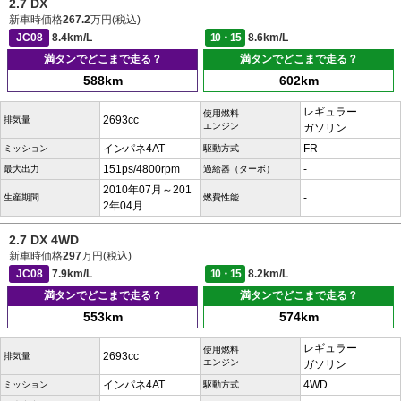
2.7 DX
新車時価格
267.2
万円(税込)
JC08
8.4km/L
10・15
8.6km/L
満タンでどこまで走る？
満タンでどこまで走る？
588km
602km
レギュラー
使用燃料
2693cc
排気量
エンジン
ガソリン
インパネ4AT
FR
ミッション
駆動方式
151ps/4800rpm
-
最大出力
過給器（ターボ）
2010年07月～201
-
生産期間
燃費性能
2年04月
2.7 DX 4WD
新車時価格
297
万円(税込)
JC08
7.9km/L
10・15
8.2km/L
満タンでどこまで走る？
満タンでどこまで走る？
553km
574km
レギュラー
使用燃料
2693cc
排気量
エンジン
ガソリン
インパネ4AT
4WD
ミッション
駆動方式