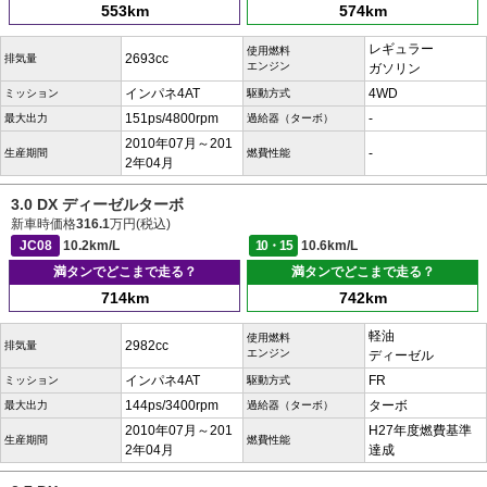
553km
574km
レギュラー
使用燃料
2693cc
排気量
エンジン
ガソリン
インパネ4AT
4WD
ミッション
駆動方式
151ps/4800rpm
-
最大出力
過給器（ターボ）
2010年07月～201
-
生産期間
燃費性能
2年04月
3.0 DX ディーゼルターボ
新車時価格
316.1
万円(税込)
JC08
10.2km/L
10・15
10.6km/L
満タンでどこまで走る？
満タンでどこまで走る？
714km
742km
軽油
使用燃料
2982cc
排気量
エンジン
ディーゼル
インパネ4AT
FR
ミッション
駆動方式
144ps/3400rpm
ターボ
最大出力
過給器（ターボ）
2010年07月～201
H27年度燃費基準
生産期間
燃費性能
2年04月
達成