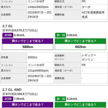
インパネ4AT
FR
ミッション
駆動方式
144ps/3400rpm
ターボ
最大出力
過給器（ターボ）
2010年07月～201
H27年度燃費基準
生産期間
燃費性能
2年04月
達成
2.7 GL
新車時価格
279.2
万円(税込)
JC08
8.4km/L
10・15
8.6km/L
満タンでどこまで走る？
満タンでどこまで走る？
588km
602km
レギュラー
使用燃料
2693cc
排気量
エンジン
ガソリン
インパネ4AT
FR
ミッション
駆動方式
151ps/4800rpm
-
最大出力
過給器（ターボ）
2010年07月～201
-
生産期間
燃費性能
2年04月
2.7 GL 4WD
新車時価格
308.9
万円(税込)
JC08
7.9km/L
10・15
8.2km/L
満タンでどこまで走る？
満タンでどこまで走る？