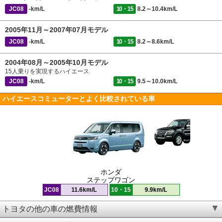
JC08
-km/L
10・15
8.2～10.4km/L
2005年11月～2007年07月モデル
JC08
-km/L
10・15
8.2～8.6km/L
2004年08月～2005年10月モデル
15人乗りを実現するハイエース
JC08
-km/L
10・15
9.5～10.0km/L
ハイエースコミューターとよく比較されている車
ホンダ
ステップワゴン
JC08
11.6km/L
10・15
9.9km/L
トヨタの他の車の燃費情報