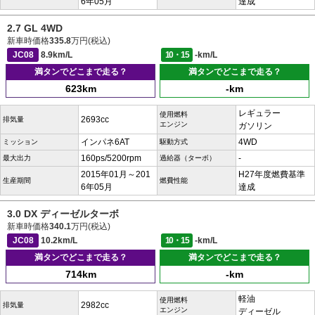
6年05月
達成
2.7 GL 4WD
新車時価格
335.8
万円(税込)
JC08
8.9km/L
10・15
-km/L
満タンでどこまで走る？
満タンでどこまで走る？
623km
-km
レギュラー
使用燃料
2693cc
排気量
エンジン
ガソリン
インパネ6AT
4WD
ミッション
駆動方式
160ps/5200rpm
-
最大出力
過給器（ターボ）
2015年01月～201
H27年度燃費基準
生産期間
燃費性能
6年05月
達成
3.0 DX ディーゼルターボ
新車時価格
340.1
万円(税込)
JC08
10.2km/L
10・15
-km/L
満タンでどこまで走る？
満タンでどこまで走る？
714km
-km
軽油
使用燃料
2982cc
排気量
エンジン
ディーゼル