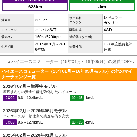
623km
-km
レギュラー
使用燃料
2693cc
排気量
エンジン
ガソリン
インパネ6AT
4WD
ミッション
駆動方式
160ps/5200rpm
-
最大出力
過給器（ターボ）
2015年01月～201
H27年度燃費基準
生産期間
燃費性能
6年05月
達成
▲ハイエースコミューター（15年01月～16年05月）の燃費TOPへ
ハイエースコミューター（15年01月～16年05月モデル）の他のマイ
ナーチェンジ一覧
2026年07月～生産中モデル
座席まわりの安全性能を強化したハイエース
JC08
8.6～12.4km/L
10・15
-km/L
2026年02月～2026年06月モデル
ハイエースが一部改良で先進装備を充実
JC08
8.6～12.4km/L
10・15
-km/L
2025年02月～2026年01月モデル