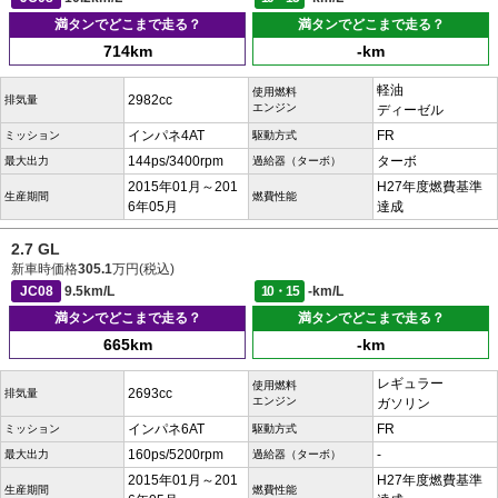
満タンでどこまで走る？
満タンでどこまで走る？
714km
-km
軽油
使用燃料
2982cc
排気量
エンジン
ディーゼル
インパネ4AT
FR
ミッション
駆動方式
144ps/3400rpm
ターボ
最大出力
過給器（ターボ）
2015年01月～201
H27年度燃費基準
生産期間
燃費性能
6年05月
達成
2.7 GL
新車時価格
305.1
万円(税込)
JC08
9.5km/L
10・15
-km/L
満タンでどこまで走る？
満タンでどこまで走る？
665km
-km
レギュラー
使用燃料
2693cc
排気量
エンジン
ガソリン
インパネ6AT
FR
ミッション
駆動方式
160ps/5200rpm
-
最大出力
過給器（ターボ）
2015年01月～201
H27年度燃費基準
生産期間
燃費性能