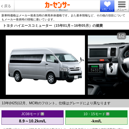
戻る
お気に入り
メニュー
新車時価格はメーカー発表当時の車両本体価格です。また基本情報など、その他の項目について
もメーカー発表時の情報に基いています。
トヨタ ハイエースコミューター（15年01月～16年05月）の燃費
1/2
13年(H25)12月、MC時のフロント。仕様はグレードにより異なります
JC08モード
10・15モード
8.9～10.2km/L
-km/L