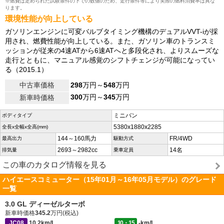
※燃費は定められた試験条件の下での数値のため、走行条件等により実際の燃料消費率は異な
ります。
環境性能が向上している
ガソリンエンジンに可変バルブタイミング機構のデュアルVVT-iが採
用され、燃費性能が向上している。また、ガソリン車のトランスミ
ッションが従来の4速ATから6速ATへと多段化され、よりスムーズな
走行とともに、マニュアル感覚のシフトチェンジが可能になってい
る（2015.1）
中古車価格
298
万円～
548
万円
300
万円～
345
万円
新車時価格
ミニバン
ボディタイプ
5380x1880x2285
全長x全幅x全高(mm)
144～160馬力
FR/4WD
最高出力
駆動方式
2693～2982cc
14名
排気量
乗車定員
この車のカタログ情報を見る
ハイエースコミューター（15年01月～16年05月モデル）のグレード
一覧
3.0 GL ディーゼルターボ
新車時価格
345.2
万円(税込)
JC08
10.2km/L
10・15
-km/L