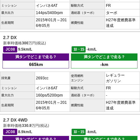
インパネ4AT
FR
ミッション
駆動方式
144ps/3400rpm
ターボ
最大出力
過給器（ターボ）
2015年01月～201
H27年度燃費基準
生産期間
燃費性能
6年05月
達成
2.7 DX
新車時価格
300
万円(税込)
JC08
9.5km/L
10・15
-km/L
満タンでどこまで走る？
満タンでどこまで走る？
665km
-km
レギュラー
使用燃料
2693cc
排気量
エンジン
ガソリン
インパネ6AT
FR
ミッション
駆動方式
160ps/5200rpm
-
最大出力
過給器（ターボ）
2015年01月～201
H27年度燃費基準
生産期間
燃費性能
6年05月
達成
2.7 DX 4WD
新車時価格
330.9
万円(税込)
JC08
8.9km/L
10・15
-km/L
満タンでどこまで走る？
満タンでどこまで走る？