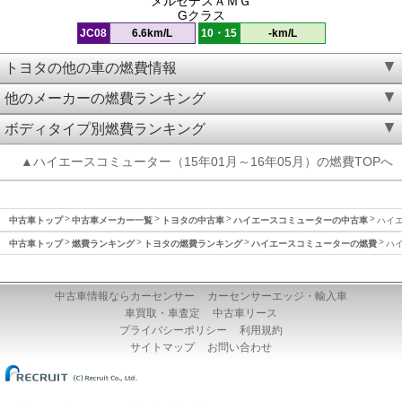
メルセデスＡＭＧ
Gクラス
JC08
6.6km/L
10・15
-km/L
トヨタの他の車の燃費情報
他のメーカーの燃費ランキング
ボディタイプ別燃費ランキング
▲ハイエースコミューター（15年01月～16年05月）の燃費TOPへ
中古車トップ
中古車メーカー一覧
トヨタの中古車
ハイエースコミューターの中古車
ハイエ
中古車トップ
燃費ランキング
トヨタの燃費ランキング
ハイエースコミューターの燃費
ハイ
中古車情報ならカーセンサー
カーセンサーエッジ・輸入車
車買取・車査定
中古車リース
プライバシーポリシー
利用規約
サイトマップ
お問い合わせ