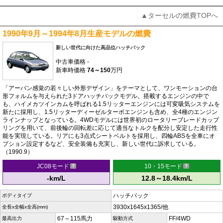
▲ターセルの燃費TOPへ
1990年9月～1994年8月生産モデルの燃費
新しい世代に向けた高品位ハッチバック
中古車価格
-
新車時価格
74～150
万円
「アーバン感覚の若々しい外形デザイン」をテーマとして、ワンモーションの台
形フォルムを与えられた3ドアハッチバックモデル。搭載するエンジンの中で
も、ハイメカツインカムを呼ばれる1.5リッターエンジンには可変吸気システムを
新たに採用し、1.5リッターディーゼルターボエンジンも含め、全4種のエンジン
ラインナップとなっている。4WDモデルには世界初のロータリーブレードカップ
リングを用いて、前後輪の回転差に応じて適当なトルクを配分し安定した走行性
能を実現している。リアにも3点式シートベルトを採用し、四輪ABSを全車にオ
プション設定するなど、安全装備も充実し、新しい世代に訴求している。
（1990.9）
JC08モード
10・15モード
-km/L
12.8～18.4km/L
ハッチバック
ボディタイプ
3930x1645x1365/他
全長x全幅x全高(mm)
67～115馬力
FF/4WD
最高出力
駆動方式