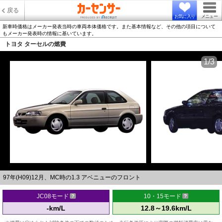
戻る
お気に入り
メニュー
新車時価格はメーカー発表当時の車両本体価格です。また基本情報など、その他の項目について
もメーカー発表時の情報に基いています。
トヨタ ターセルの燃費
1/3
97年(H09)12月、MC時の1.3 アベニューのフロント
JC08モード
10・15モード
-km/L
12.8～19.6km/L