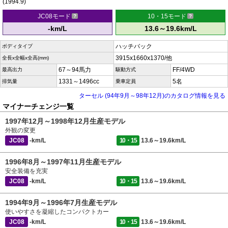
(1994.9)
JC08モード
10・15モード
-km/L
13.6～19.6km/L
ハッチバック
ボディタイプ
3915x1660x1370/他
全長x全幅x全高(mm)
67～94馬力
FF/4WD
最高出力
駆動方式
1331～1496cc
5名
排気量
乗車定員
ターセル (94年9月～98年12月)のカタログ情報を見る
マイナーチェンジ一覧
1997年12月～1998年12月生産モデル
外観の変更
JC08
-km/L
10・15
13.6～19.6km/L
1996年8月～1997年11月生産モデル
安全装備を充実
JC08
-km/L
10・15
13.6～19.6km/L
1994年9月～1996年7月生産モデル
使いやすさを凝縮したコンパクトカー
JC08
-km/L
10・15
13.6～19.6km/L