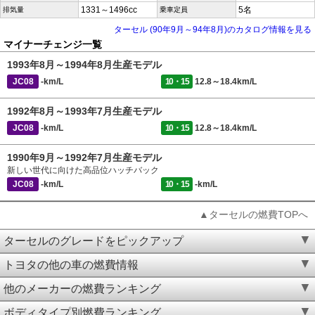
1331～1496cc
5名
排気量
乗車定員
ターセル (90年9月～94年8月)のカタログ情報を見る
マイナーチェンジ一覧
1993年8月～1994年8月生産モデル
JC08
-km/L
10・15
12.8～18.4km/L
1992年8月～1993年7月生産モデル
JC08
-km/L
10・15
12.8～18.4km/L
1990年9月～1992年7月生産モデル
新しい世代に向けた高品位ハッチバック
JC08
-km/L
10・15
-km/L
▲ターセルの燃費TOPへ
ターセルのグレードをピックアップ
トヨタの他の車の燃費情報
他のメーカーの燃費ランキング
ボディタイプ別燃費ランキング