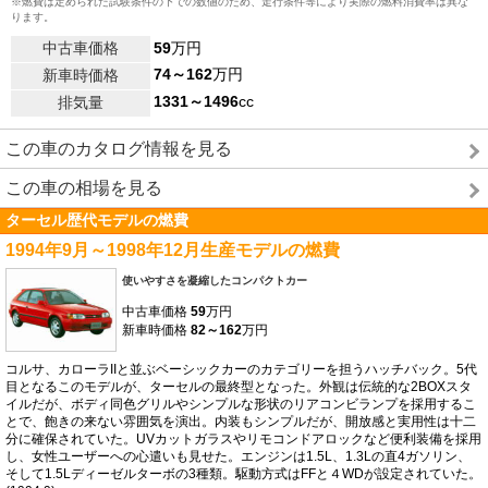
※燃費は定められた試験条件の下での数値のため、走行条件等により実際の燃料消費率は異な
ります。
中古車価格
59
万円
74～162
万円
新車時価格
1331～1496
cc
排気量
この車のカタログ情報を見る
この車の相場を見る
ターセル歴代モデルの燃費
1994年9月～1998年12月生産モデルの燃費
使いやすさを凝縮したコンパクトカー
中古車価格
59
万円
新車時価格
82～162
万円
コルサ、カローラIIと並ぶベーシックカーのカテゴリーを担うハッチバック。5代
目となるこのモデルが、ターセルの最終型となった。外観は伝統的な2BOXスタ
イルだが、ボディ同色グリルやシンプルな形状のリアコンビランプを採用するこ
とで、飽きの来ない雰囲気を演出。内装もシンプルだが、開放感と実用性は十二
分に確保されていた。UVカットガラスやリモコンドアロックなど便利装備を採用
し、女性ユーザーへの心遣いも見せた。エンジンは1.5L、1.3Lの直4ガソリン、
そして1.5Lディーゼルターボの3種類。駆動方式はFFと４WDが設定されていた。