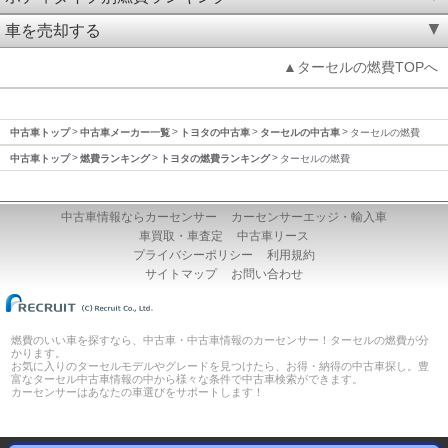
車を売却する
▲ターセルの燃費TOPへ
中古車トップ
中古車メーカー一覧
トヨタの中古車
ターセルの中古車
ターセルの燃費
中古車トップ
燃費ランキング
トヨタの燃費ランキング
ターセルの燃費
中古車情報ならカーセンサー
カーセンサーエッジ・輸入車
車買取・車査定
中古車リース
プライバシーポリシー
利用規約
サイトマップ
お問い合わせ
燃費のいい車を探すなら、中古車・中古車情報のカーセンサー！ターセルの燃費が分
かります。
お気に入りのターセルモデルやグレードを見つけたら、お得・納得の中古車探し。豊
富なターセル中古車情報の中から様々な条件で中古車検索ができます。
カーセンサーはあなたの車選びをサポートします！