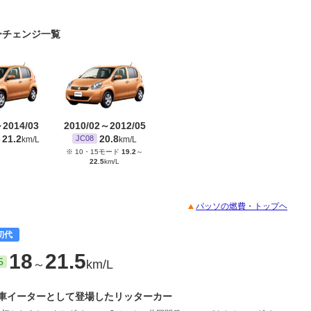
ナーチェンジ一覧
～2014/03
2010/02～2012/05
21.2
20.8
JC08
～
km/L
km/L
※ 10・15モード
19.2
～
22.5
km/L
パッソの燃費・トップヘ
初代
18
21.5
5
～
km/L
車イーターとして登場したリッターカー