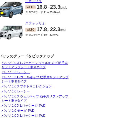
日産 デイズ
16.8
23.3
WLTC
～
km/L
※ JC08モード
21
～
29.8
km/L
スズキ ソリオ
17.8
22.3
WLTC
～
km/L
※ JC08モード
18
～
32
km/L
パッソのグレードをピックアップ
パッソ 1.0 X Lパッケージ ウェルキャブ 助手席
リフトアップシート車 Aタイプ
パッソ 1.3 レーシー
04～2018/09
パッソ 1.3 G ウェルキャブ 助手席リフトアップ
4.4
28
～
km/L
シート車 Bタイプ
パッソ 1.0 X プチトマコレクション
パッソ 1.0 レーシー
パッソ 1.0 X ウェルキャブ 助手席リフトアップ
シート車 Aタイプ
パッソ 1.0 X Lパッケージ 4WD
パッソ 1.0 モーダ 4WD
パッソ 1.0 X Lパッケージ 4WD