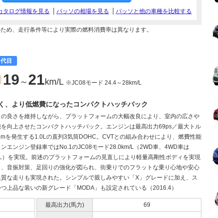
カタログ情報を見る
パッソの相場を見る
パッソと他の車種を比較する
のため、走行条件等により実際の燃料消費率は異なります。
3代目
19
21
～
km/L
※JC08モード 24.4～28km/L
く、より低燃費になったコンパクトハッチバック
しの良さを維持しながら、プラットフォームの大幅改良により、室内の広さや
を向上させたコンパクトハッチバック。エンジンは最高出力69ps／最大トル
・mを発生する1.0Lの直列3気筒DOHC。CVTとの組み合わせにより、燃費性能
ンエンジン登録車ではNo.1のJC08モード28.0km/L（2WD車、4WD車は
km/L）を実現。前述のプラットフォームの見直しにより軽量高剛性ボディを実現
ら、音振対策、足回りの強化が図られ、街乗りでのフラットな乗り心地や安心
上質な走りも実現された。シンプルで親しみやすい「X」グレードに加え、ス
つ上品な装いの新グレード「MODA」も設定されている（2016.4）
最高出力(馬力)
69