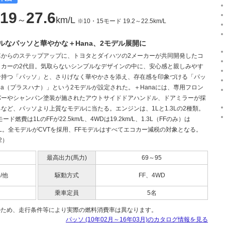
19
27.6
～
km/L
※10・15モード 19.2～22.5km/L
ルなパッソと華やかな＋Hana、2モデル展開に
車からのステップアップに、トヨタとダイハツの2メーカーが共同開発したコ
トカーの2代目。気取らないシンプルなデザインの中に、安心感と親しみやす
せ持つ「パッソ」と、さりげなく華やかさを添え、存在感を印象づける「パッ
na（プラスハナ）」という2モデルが設定された。＋Hanaには、専用フロン
パーやシャンパン塗装が施されたアウトサイドドアハンドル、ドアミラーが採
など、パッソより上質なモデルに当たる。エンジンは、1Lと1.3Lの2種類。
モード燃費は1LのFFが22.5km/L、4WDは19.2km/L、1.3L（FFのみ）は
km/L。全モデルがCVTを採用、FFモデルはすべてエコカー減税の対象となる。
.2）
最高出力(馬力)
69～95
5/他
駆動方式
FF、4WD
乗車定員
5名
のため、走行条件等により実際の燃料消費率は異なります。
パッソ (10年02月～16年03月)のカタログ情報を見る