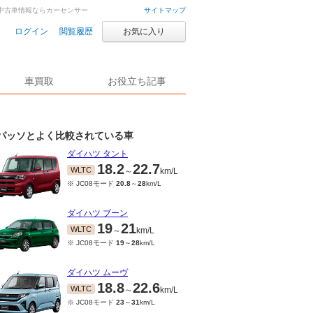
・中古車情報ならカーセンサー
サイトマップ
ログイン
閲覧履歴
お気に入り
車買取
お役立ち記事
パッソとよく比較されている車
ダイハツ タント
18.2
22.7
WLTC
～
km/L
※ JC08モード
20.8
～
28
km/L
ダイハツ ブーン
19
21
WLTC
～
km/L
※ JC08モード
19
～
28
km/L
ダイハツ ムーヴ
18.8
22.6
WLTC
～
km/L
※ JC08モード
23
～
31
km/L