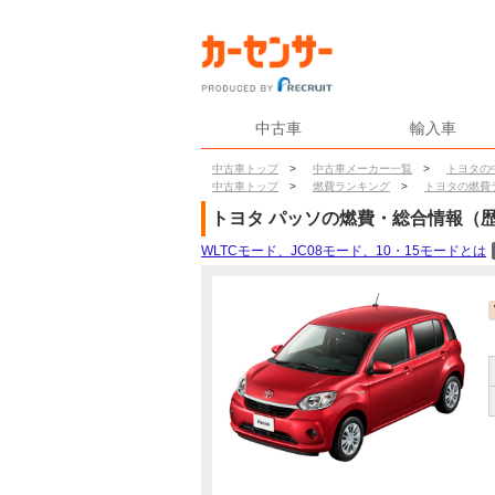
中古車
輸入車
中古車トップ
>
中古車メーカー一覧
>
トヨタの
中古車トップ
>
燃費ランキング
>
トヨタの燃費
トヨタ
パッソ
の燃費・総合情報（
WLTCモード、JC08モード、10・15モードとは