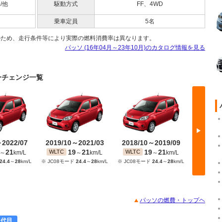
5/他
駆動方式
FF、4WD
乗車定員
5名
のため、走行条件等により実際の燃料消費率は異なります。
パッソ (16年04月～23年10月)のカタログ情報を見る
ナーチェンジ一覧
▶
～2022/07
2019/10～2021/03
2018/10～2019/09
2016/
21
19
21
19
21
2
WLTC
WLTC
JC08
～
km/L
～
km/L
～
km/L
24.4
～
28
km/L
※ JC08モード
24.4
～
28
km/L
※ JC08モード
24.4
～
28
km/L
パッソの燃費・トップヘ
2代目