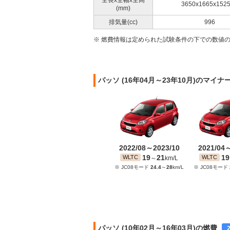
全長x全幅x全高
3650x1665x152
(mm)
排気量(cc)
996
※ 燃費情報は定められた試験条件の下での数値
パッソ (16年04月～23年10月)のマイ
2022/08～2023/10
2021/04
19
21
19
WLTC
WLTC
～
km/L
※ JC08モード
24.4
～
28
km/L
※ JC08モード
パッソ (10年02月～16年03月)の燃費