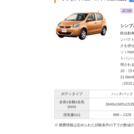
JC08
シンプ
軽自動
ンパク
さを併
ソ＋Ha
トバン
用される
10・15
21.0
（2010
ボディタイプ
ハッチバック
全長x全幅x全高
3640x1665x153
(mm)
排気量(cc)
996～1329
※ 燃費情報は定められた試験条件の下での数値