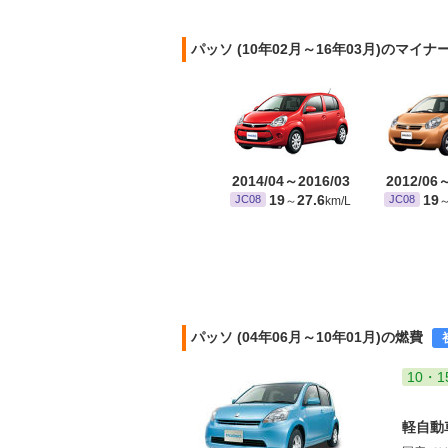
パッソ (10年02月～16年03月)のマイ
2014/04～2016/03
2012/06
19
27.6
19
JC08
JC08
～
km/L
パッソ (04年06月～10年01月)の燃費
10・1
軽自動