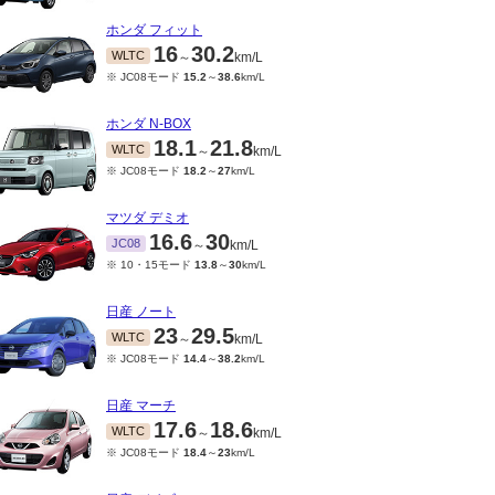
ホンダ フィット
16
30.2
WLTC
～
km/L
※ JC08モード
15.2
～
38.6
km/L
ホンダ N-BOX
18.1
21.8
WLTC
～
km/L
※ JC08モード
18.2
～
27
km/L
マツダ デミオ
16.6
30
JC08
～
km/L
※ 10・15モード
13.8
～
30
km/L
日産 ノート
23
29.5
WLTC
～
km/L
※ JC08モード
14.4
～
38.2
km/L
日産 マーチ
17.6
18.6
WLTC
～
km/L
※ JC08モード
18.4
～
23
km/L