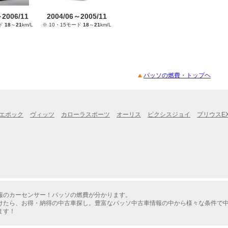
～2006/11
2004/06～2005/11
ード
18
～
21
km/L
※ 10・15モード
18
～
21
km/L
パッソの燃費・トップヘ
エポック
ヴィッツ
カローラスポーツ
オーリス
ピクシスジョイ
プリウスE
報のカーセンサー！パッソの燃費が分かります。
けたら、お得・納得の中古車探し。豊富なパッソ中古車情報の中から様々な条件で
ます！