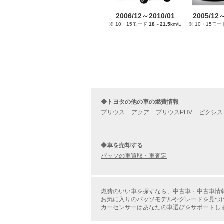
2006/12～2010/01
2005/12
※ 10・15モード
18
～
21.5
km/L
※ 10・15モ
◆トヨタの他の車の燃費情報
プリウス
アクア
プリウスPHV
ピクシス
◆車を売却する
パッソの車買取・車査定
燃費のいい車を探すなら、中古車・中古車情
お気に入りのパッソモデルやグレードを見つ
カーセンサーはあなたの車選びをサポートし