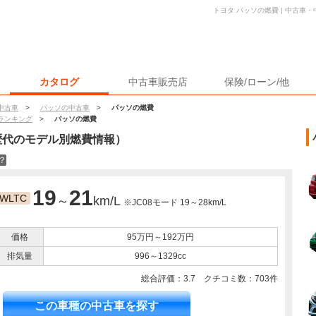
トヨタ パッソの燃費 | 中古車
カタログ
中古車販売店
保険/ローン/他
中古車
>
パッソの中古車
>
パッソの燃費
ランキング
>
パッソの燃費
歴代のモデル別燃費情報）
？
19
21
WLTC
～
km/L
※JC08モード 19～28km/L
価格
95万円～192万円
排気量
996～1329cc
総合評価：
3.7
クチコミ数：
703
件
この車種の中古車を探す