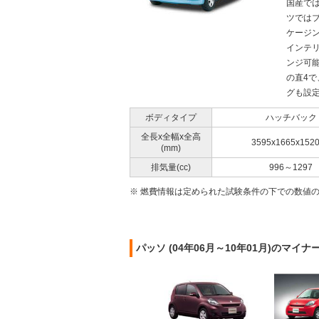
国産で
ツでは
ケージ
インテ
ンジ可能
の直4
グも設定
ボディタイプ
ハッチバック
全長x全幅x全高
3595x1665x152
(mm)
排気量(cc)
996～1297
※ 燃費情報は定められた試験条件の下での数値
パッソ (04年06月～10年01月)のマイ