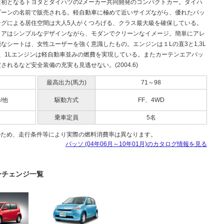
は初となるトヨタとダイハツの2メーカー共同開発のコンパクトカー。ダイハ
ブーンの名前で販売される。軽自動車に極めて近いサイズながら、優れたパッ
ングによる居住空間は大人5人がくつろげる、クラス最大級を確保している。
リアはシンプルなデザインながら、モダンでクリーンなイメージ。簡単にアレ
なシートは、女性ユーザーを強く意識したもの。エンジンは１Lの直3と1,3L
で、1Lエンジンは軽自動車並みの燃費を実現している。またカーテンエアバッ
されるなど安全装備の充実も見逃せない。(2004.6)
最高出力(馬力)
71～98
0/他
駆動方式
FF、4WD
乗車定員
5名
のため、走行条件等により実際の燃料消費率は異なります。
パッソ (04年06月～10年01月)のカタログ情報を見る
ナーチェンジ一覧