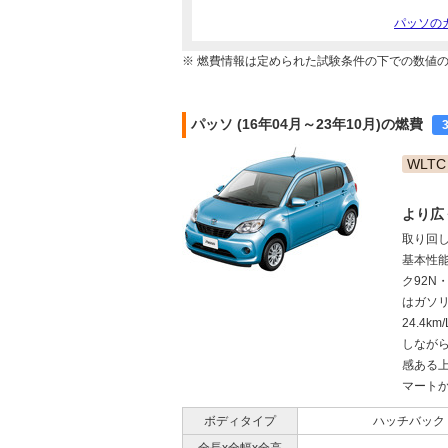
パッソの
※ 燃費情報は定められた試験条件の下での数値
パッソ (16年04月～23年10月)の燃費
WLTC
より広
取り回
基本性能
ク92N
はガソリ
24.4
しなが
感ある
マートか
ボディタイプ
ハッチバック