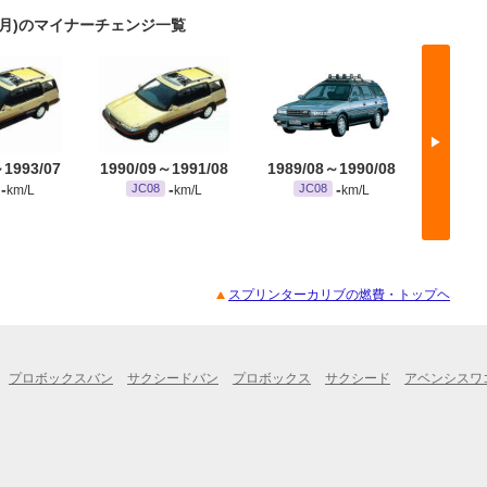
07月)のマイナーチェンジ一覧
▶
～1993/07
1990/09～1991/08
1989/08～1990/08
1988/
-
-
-
JC08
JC08
JC
km/L
km/L
km/L
スプリンターカリブの燃費・トップヘ
プロボックスバン
サクシードバン
プロボックス
サクシード
アベンシスワ