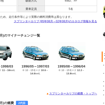
5/他
駆動方式
4WD、FF
乗車定員
5名
のため、走行条件等により実際の燃料消費率は異なります。
スプリンターカリブ (95年08月～02年08月)のカタログ情報を見る
08月)のマイナーチェンジ一覧
～1998/03
1996/05～1997/03
1995/08～1996/04
ード
11
～
16
km/L
※ 10・15モード
10.6
～
※ 10・15モード
12.2
～
14.6
km/L
13.8
km/L
スプリンターカリブの燃費・トップヘ
7月)の燃費
2代目