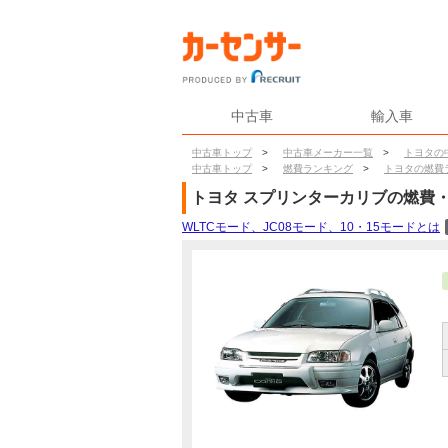
中古車
輸入車
中古車トップ
>
中古車メーカー一覧
>
トヨタの
中古車トップ
>
燃費ランキング
>
トヨタの燃費
トヨタ
スプリンターカリブ
の燃費
WLTCモード、JC08モード、10・15モードとは