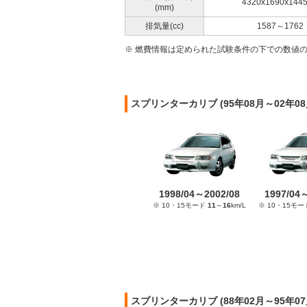
4320x1690x144
(mm)
排気量(cc)
1587～1762
※ 燃費情報は定められた試験条件の下での数値
スプリンターカリブ (95年08月～02年
1998/04～2002/08
1997/04
※ 10・15モード
11
～
16
km/L
※ 10・15モ
スプリンターカリブ (88年02月～95年0