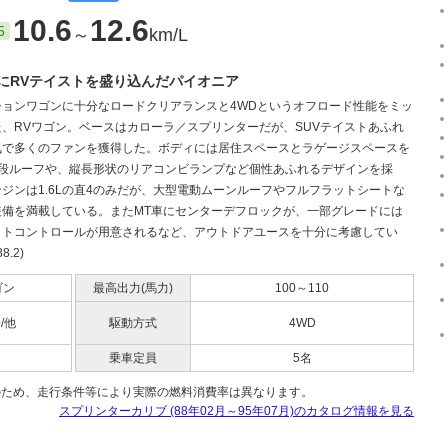
10.6
12.6
5
～
km/L
にRVテイストを盛り込んだパイオニア
ションワゴンに十分なロードクリアランスと4WDというオフロード性能をミッ
た、RVワゴン。ベースはカローラ／スプリンターだが、SUVテイストあふれ
気で多くのファンを獲得した。ボディには居住スペースとラゲージスペースを
2段ルーフや、縦長形状のリアコンビランプなど個性あふれるデザインを採
ジンは1.6Lの直4のみだが、大型電動ムーンルーフやフルフラットシートな
装備を満載している。またMT車にセンターデフロックが、一部グレードには
イトコントロールが用意されるなど、アウトドアユースを十分に考慮してい
8.2)
ゴン
最高出力(馬力)
100～110
0/他
駆動方式
4WD
乗車定員
5名
のため、走行条件等により実際の燃料消費率は異なります。
スプリンターカリブ (88年02月～95年07月)のカタログ情報を見る