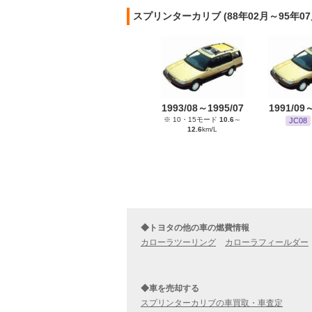
スプリンターカリブ (88年02月～95年
1993/08～1995/07
1991/09
※ 10・15モード
10.6
～
JC08
12.6
km/L
◆トヨタの他の車の燃費情報
カローラツーリング
カローラフィールダー
◆車を売却する
スプリンターカリブの車買取・車査定