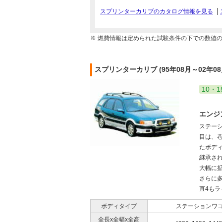
スプリンターカリブのカタログ情報を見る
※ 燃費情報は定められた試験条件の下での数値
スプリンターカリブ (95年08月～02年0
10・1
エンジ
ステー
目は、
たボデ
継承さ
大幅に
さらに多
直4もラ
ボディタイプ
ステーションワ
全長x全幅x全高