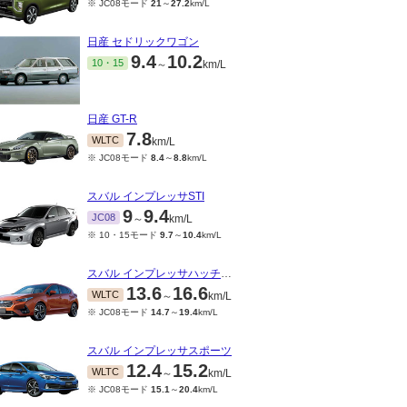
※ JC08モード
21
～
27.2
km/L
日産 セドリックワゴン
9.4
10.2
10・15
～
km/L
日産 GT-R
7.8
WLTC
km/L
※ JC08モード
8.4
～
8.8
km/L
スバル インプレッサSTI
9
9.4
JC08
～
km/L
※ 10・15モード
9.7
～
10.4
km/L
スバル インプレッサハッチバック
13.6
16.6
WLTC
～
km/L
※ JC08モード
14.7
～
19.4
km/L
スバル インプレッサスポーツ
12.4
15.2
WLTC
～
km/L
※ JC08モード
15.1
～
20.4
km/L