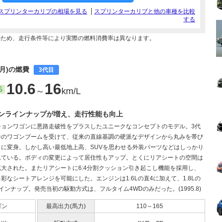
スプリンターカリブの相場を見る
スプリンターカリブと他の車種を比較
する
のため、走行条件等により実際の燃料消費率は異なります。
8月)の燃費
3代目
10.6
16
5
～
km/L
ンラインナップが増え、走行性能も向上
ションワゴンに悪路走破性をプラスしたユニークなコンセプトのモデル。3代
巷のワゴンブームを受けて、従来の直線基調の硬派なデザインから丸みを帯び
ィに変身。しかし高い最低地上高、SUVを思わせる外装パーツなどはしっかり
れている。ボディの変更によって居住性もアップ。とくにリアシートの空間は
拡大された。またリアシートに6:4分割クッション引き起こし機能を採用し、
彩なシートアレンジを可能にした。エンジンは1.6Lの直4に加えて、1.8Lの
インナップ。発売当初の駆動方式は、フルタイム4WDのみだった。(1995.8)
ゴン
最高出力(馬力)
110～165