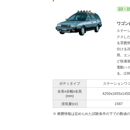
10・1
ワゴン
ステー
クスし
る雰囲
分ける
用。エン
ど快適
電動ハ
る。(198
ボディタイプ
ステーションワ
全長x全幅x全高
4250x1655x145
(mm)
排気量(cc)
1587
※ 燃費情報は定められた試験条件の下での数値