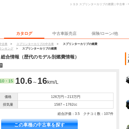
トヨタ スプリンターカリブの燃費 | 中古車
カタログ
中古車販売店
保険/ローン/他
中古車
>
スプリンターカリブの中古車
>
スプリンターカリブの燃費
ランキング
>
スプリンターカリブの燃費
・総合情報（歴代のモデル別燃費情報）
？
10.6
16
10・15
～
km/L
価格
126万円～213万円
排気量
1587～1762cc
総合評価：
3.5
クチコミ数：
107
件
この車種の中古車を探す