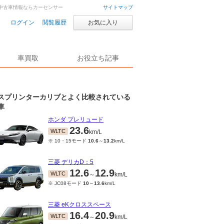
・中古車情報ならカーセンサー
サイトマップ
ログイン
閲覧履歴
お気に入り
車買取
お役立ち記事
スプリンターカリブとよく比較されている
車
ホンダ プレリュード
23.6
WLTC
km/L
※ 10・15モード
10.6
～
13.2
km/L
三菱 デリカD：5
12.6
12.9
WLTC
～
km/L
※ JC08モード
10
～
13.6
km/L
三菱 eKクロススペース
16.4
20.9
WLTC
～
km/L