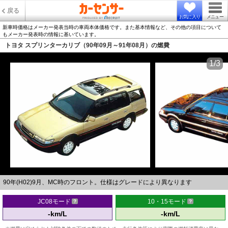
戻る
お気に入り
メニュー
新車時価格はメーカー発表当時の車両本体価格です。また基本情報など、その他の項目について
もメーカー発表時の情報に基いています。
トヨタ スプリンターカリブ（90年09月～91年08月）の燃費
1/3
90年(H02)9月、MC時のフロント。仕様はグレードにより異なります
JC08モード
10・15モード
-km/L
-km/L