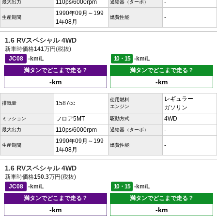
110ps/6000rpm
-
最大出力
過給器（ターボ）
1990年09月～199
-
生産期間
燃費性能
1年08月
1.6 RVスペシャル 4WD
新車時価格
141
万円(税抜)
JC08
-km/L
10・15
-km/L
満タンでどこまで走る？
満タンでどこまで走る？
-km
-km
レギュラー
使用燃料
1587cc
排気量
エンジン
ガソリン
フロア5MT
4WD
ミッション
駆動方式
110ps/6000rpm
-
最大出力
過給器（ターボ）
1990年09月～199
-
生産期間
燃費性能
1年08月
1.6 RVスペシャル 4WD
新車時価格
150.3
万円(税抜)
JC08
-km/L
10・15
-km/L
満タンでどこまで走る？
満タンでどこまで走る？
-km
-km