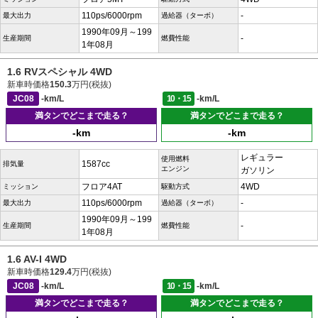
110ps/6000rpm
-
最大出力
過給器（ターボ）
1990年09月～199
-
生産期間
燃費性能
1年08月
1.6 RVスペシャル 4WD
新車時価格
150.3
万円(税抜)
JC08
-km/L
10・15
-km/L
満タンでどこまで走る？
満タンでどこまで走る？
-km
-km
レギュラー
使用燃料
1587cc
排気量
エンジン
ガソリン
フロア4AT
4WD
ミッション
駆動方式
110ps/6000rpm
-
最大出力
過給器（ターボ）
1990年09月～199
-
生産期間
燃費性能
1年08月
1.6 AV-I 4WD
新車時価格
129.4
万円(税抜)
JC08
-km/L
10・15
-km/L
満タンでどこまで走る？
満タンでどこまで走る？