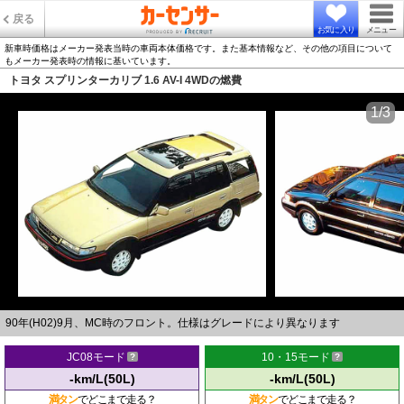
戻る
お気に入り
メニュー
新車時価格はメーカー発表当時の車両本体価格です。また基本情報など、その他の項目について
もメーカー発表時の情報に基いています。
トヨタ スプリンターカリブ 1.6 AV-I 4WDの燃費
1/3
90年(H02)9月、MC時のフロント。仕様はグレードにより異なります
JC08モード
10・15モード
-km/L(50L)
-km/L(50L)
満タン
でどこまで走る？
満タン
でどこまで走る？