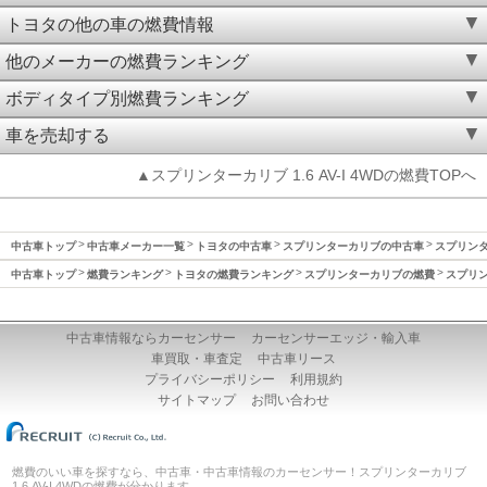
トヨタの他の車の燃費情報
他のメーカーの燃費ランキング
ボディタイプ別燃費ランキング
車を売却する
▲スプリンターカリブ 1.6 AV-I 4WDの燃費TOPへ
中古車トップ
中古車メーカー一覧
トヨタの中古車
スプリンターカリブの中古車
スプリンタ
中古車トップ
燃費ランキング
トヨタの燃費ランキング
スプリンターカリブの燃費
スプリン
中古車情報ならカーセンサー
カーセンサーエッジ・輸入車
車買取・車査定
中古車リース
プライバシーポリシー
利用規約
サイトマップ
お問い合わせ
燃費のいい車を探すなら、中古車・中古車情報のカーセンサー！スプリンターカリブ
1.6 AV-I 4WDの燃費が分かります。