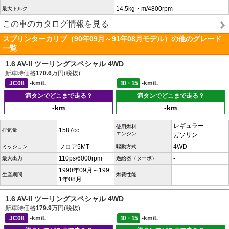
14.5kg・m/4800rpm
最大トルク
この車のカタログ情報を見る
スプリンターカリブ（90年09月～91年08月モデル）の他のグレード
一覧
1.6 AV-II ツーリングスペシャル 4WD
新車時価格
170.6
万円(税抜)
JC08
-km/L
10・15
-km/L
満タンでどこまで走る？
満タンでどこまで走る？
-km
-km
レギュラー
使用燃料
1587cc
排気量
エンジン
ガソリン
フロア5MT
4WD
ミッション
駆動方式
110ps/6000rpm
-
最大出力
過給器（ターボ）
1990年09月～199
-
生産期間
燃費性能
1年08月
1.6 AV-II ツーリングスペシャル 4WD
新車時価格
179.9
万円(税抜)
JC08
-km/L
10・15
-km/L