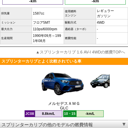
-km
-km
レギュラー
使用燃料
1587cc
排気量
エンジン
ガソリン
フロア5MT
4WD
ミッション
駆動方式
110ps/6000rpm
-
最大出力
過給器（ターボ）
1990年09月～199
-
生産期間
燃費性能
1年08月
▲スプリンターカリブ 1.6 AV-I 4WDの燃費TOPへ
スプリンターカリブとよく比較されている車
メルセデスＡＭＧ
GLC
JC08
8.8km/L
10・15
-km/L
スプリンターカリブの他のモデルの燃費情報