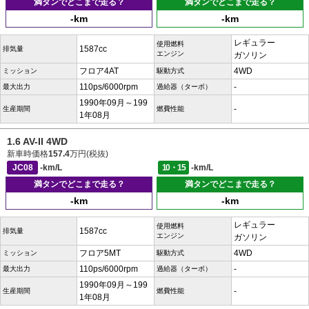
満タンでどこまで走る？
満タンでどこまで走る？
-km
-km
レギュラー
使用燃料
1587cc
排気量
エンジン
ガソリン
フロア4AT
4WD
ミッション
駆動方式
110ps/6000rpm
-
最大出力
過給器（ターボ）
1990年09月～199
-
生産期間
燃費性能
1年08月
1.6 AV-II 4WD
新車時価格
157.4
万円(税抜)
JC08
-km/L
10・15
-km/L
満タンでどこまで走る？
満タンでどこまで走る？
-km
-km
レギュラー
使用燃料
1587cc
排気量
エンジン
ガソリン
フロア5MT
4WD
ミッション
駆動方式
110ps/6000rpm
-
最大出力
過給器（ターボ）
1990年09月～199
-
生産期間
燃費性能
1年08月