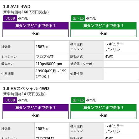
1.6 AV-II 4WD
新車時価格
166.7
万円(税抜)
JC08
-km/L
10・15
-km/L
満タンでどこまで走る？
満タンでどこまで走る？
-km
-km
レギュラー
使用燃料
1587cc
排気量
エンジン
ガソリン
フロア4AT
4WD
ミッション
駆動方式
110ps/6000rpm
-
最大出力
過給器（ターボ）
1990年09月～199
-
生産期間
燃費性能
1年08月
1.6 RVスペシャル 4WD
新車時価格
141
万円(税抜)
JC08
-km/L
10・15
-km/L
満タンでどこまで走る？
満タンでどこまで走る？
-km
-km
レギュラー
使用燃料
1587cc
排気量
エンジン
ガソリン
フロア5MT
4WD
ミッション
駆動方式