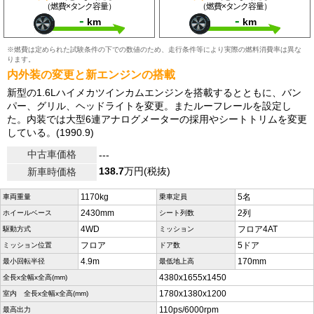
（燃費×タンク容量）
（燃費×タンク容量）
-
-
km
km
※燃費は定められた試験条件の下での数値のため、走行条件等により実際の燃料消費率は異な
ります。
内外装の変更と新エンジンの搭載
新型の1.6Lハイメカツインカムエンジンを搭載するとともに、バン
パー、グリル、ヘッドライトを変更。またルーフレールを設定し
た。内装では大型6連アナログメーターの採用やシートトリムを変更
している。(1990.9)
中古車価格
---
138.7
万円(税抜)
新車時価格
1170kg
5名
車両重量
乗車定員
2430mm
2列
ホイールベース
シート列数
4WD
フロア4AT
駆動方式
ミッション
フロア
5ドア
ミッション位置
ドア数
4.9m
170mm
最小回転半径
最低地上高
4380x1655x1450
全長x全幅x全高(mm)
1780x1380x1200
室内 全長x全幅x全高(mm)
110ps/6000rpm
最高出力