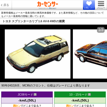
戻る
お気に入り
メニュー
新車時価格はメーカー発表当時の車両本体価格です。また基本情報など、その他の項目について
もメーカー発表時の情報に基いています。
トヨタ スプリンターカリブ 1.6 AV-II 4WDの燃費
1/3
90年(H02)9月、MC時のフロント。仕様はグレードにより異なります
JC08モード
10・15モード
-km/L(50L)
-km/L(50L)
満タン
でどこまで走る？
満タン
でどこまで走る？