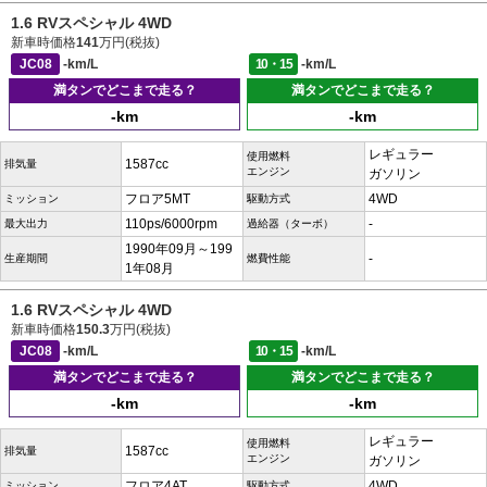
1.6 RVスペシャル 4WD
新車時価格
141
万円(税抜)
JC08
-km/L
10・15
-km/L
満タンでどこまで走る？
満タンでどこまで走る？
-km
-km
レギュラー
使用燃料
1587cc
排気量
エンジン
ガソリン
フロア5MT
4WD
ミッション
駆動方式
110ps/6000rpm
-
最大出力
過給器（ターボ）
1990年09月～199
-
生産期間
燃費性能
1年08月
1.6 RVスペシャル 4WD
新車時価格
150.3
万円(税抜)
JC08
-km/L
10・15
-km/L
満タンでどこまで走る？
満タンでどこまで走る？
-km
-km
レギュラー
使用燃料
1587cc
排気量
エンジン
ガソリン
フロア4AT
4WD
ミッション
駆動方式