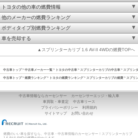
トヨタの他の車の燃費情報
他のメーカーの燃費ランキング
ボディタイプ別燃費ランキング
車を売却する
▲スプリンターカリブ 1.6 AV-II 4WDの燃費TOPへ
中古車トップ
中古車メーカー一覧
トヨタの中古車
スプリンターカリブの中古車
スプリンタ
中古車トップ
燃費ランキング
トヨタの燃費ランキング
スプリンターカリブの燃費
スプリン
中古車情報ならカーセンサー
カーセンサーエッジ・輸入車
車買取・車査定
中古車リース
プライバシーポリシー
利用規約
サイトマップ
お問い合わせ
燃費のいい車を探すなら、中古車・中古車情報のカーセンサー！スプリンターカリブ
1.6 AV-II 4WDの燃費が分かります。