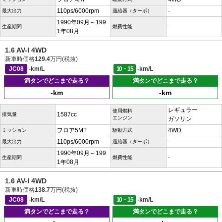
110ps/6000rpm
-
最大出力
過給器（ターボ）
1990年09月～199
-
生産期間
燃費性能
1年08月
1.6 AV-I 4WD
新車時価格
129.4
万円(税抜)
JC08
-km/L
10・15
-km/L
満タンでどこまで走る？
満タンでどこまで走る？
-km
-km
レギュラー
使用燃料
1587cc
排気量
エンジン
ガソリン
フロア5MT
4WD
ミッション
駆動方式
110ps/6000rpm
-
最大出力
過給器（ターボ）
1990年09月～199
-
生産期間
燃費性能
1年08月
1.6 AV-I 4WD
新車時価格
138.7
万円(税抜)
JC08
-km/L
10・15
-km/L
満タンでどこまで走る？
満タンでどこまで走る？