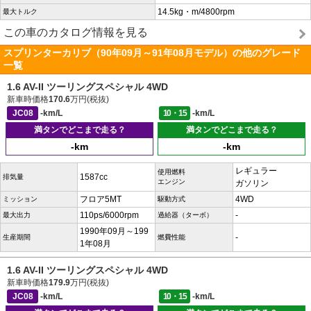
14.5kg・m/4800rpm
最大トルク
この車のカタログ情報を見る
スプリンターカリブ（90年09月～91年08月モデル）の他のグレード
一覧
1.6 AV-II ツーリングスペシャル 4WD
新車時価格
170.6
万円(税抜)
JC08
-km/L
10・15
-km/L
満タンでどこまで走る？
満タンでどこまで走る？
-km
-km
レギュラー
使用燃料
1587cc
排気量
エンジン
ガソリン
フロア5MT
4WD
ミッション
駆動方式
110ps/6000rpm
-
最大出力
過給器（ターボ）
1990年09月～199
-
生産期間
燃費性能
1年08月
1.6 AV-II ツーリングスペシャル 4WD
新車時価格
179.9
万円(税抜)
JC08
-km/L
10・15
-km/L