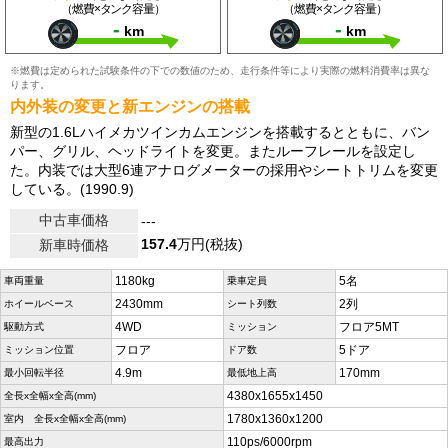
（燃費×タンク容量）
（燃費×タンク容量）
-
-
km
km
※燃費は定められた試験条件の下での数値のため、走行条件等により実際の燃料消費率は異な
ります。
内外装の変更と新エンジンの搭載
新型の1.6Lハイメカツインカムエンジンを搭載するとともに、バン
パー、グリル、ヘッドライトを変更。またルーフレールを設定し
た。内装では大型6連アナログメーターの採用やシートトリムを変更
している。(1990.9)
中古車価格
---
157.4
万円(税抜)
新車時価格
1180kg
5名
車両重量
乗車定員
2430mm
2列
ホイールベース
シート列数
4WD
フロア5MT
駆動方式
ミッション
フロア
5ドア
ミッション位置
ドア数
4.9m
170mm
最小回転半径
最低地上高
4380x1655x1450
全長x全幅x全高(mm)
1780x1360x1200
室内 全長x全幅x全高(mm)
110ps/6000rpm
最高出力