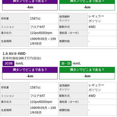
満タンでどこまで走る？
満タンでどこまで走る？
-km
-km
レギュラー
使用燃料
1587cc
排気量
エンジン
ガソリン
フロア4AT
4WD
ミッション
駆動方式
110ps/6000rpm
-
最大出力
過給器（ターボ）
1990年09月～199
-
生産期間
燃費性能
1年08月
1.6 AV-II 4WD
新車時価格
166.7
万円(税抜)
JC08
-km/L
10・15
-km/L
満タンでどこまで走る？
満タンでどこまで走る？
-km
-km
レギュラー
使用燃料
1587cc
排気量
エンジン
ガソリン
フロア4AT
4WD
ミッション
駆動方式
110ps/6000rpm
-
最大出力
過給器（ターボ）
1990年09月～199
-
生産期間
燃費性能
1年08月