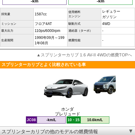
-km
-km
レギュラー
使用燃料
1587cc
排気量
エンジン
ガソリン
フロア4AT
4WD
ミッション
駆動方式
110ps/6000rpm
-
最大出力
過給器（ターボ）
1990年09月～199
-
生産期間
燃費性能
1年08月
▲スプリンターカリブ 1.6 AV-II 4WDの燃費TOPへ
スプリンターカリブとよく比較されている車
ホンダ
プレリュード
JC08
-km/L
10・15
10.6km/L
スプリンターカリブの他のモデルの燃費情報