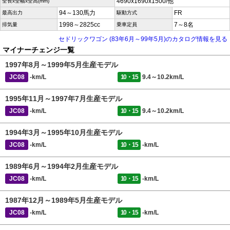
4690x1690x1500/他
全長x全幅x全高(mm)
94～130馬力
FR
最高出力
駆動方式
1998～2825cc
7～8名
排気量
乗車定員
セドリックワゴン (83年6月～99年5月)のカタログ情報を見る
マイナーチェンジ一覧
1997年8月～1999年5月生産モデル
JC08
-km/L
10・15
9.4～10.2km/L
1995年11月～1997年7月生産モデル
JC08
-km/L
10・15
9.4～10.2km/L
1994年3月～1995年10月生産モデル
JC08
-km/L
10・15
-km/L
1989年6月～1994年2月生産モデル
JC08
-km/L
10・15
-km/L
1987年12月～1989年5月生産モデル
JC08
-km/L
10・15
-km/L