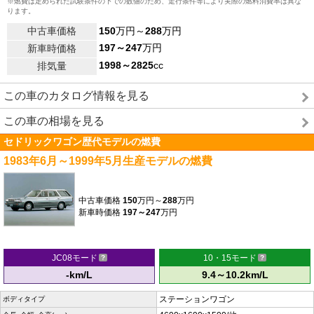
※燃費は定められた試験条件の下での数値のため、走行条件等により実際の燃料消費率は異な
ります。
中古車価格
150
万円～
288
万円
197～247
万円
新車時価格
1998～2825
cc
排気量
この車のカタログ情報を見る
この車の相場を見る
セドリックワゴン歴代モデルの燃費
1983年6月～1999年5月生産モデルの燃費
中古車価格
150
万円～
288
万円
新車時価格
197～247
万円
JC08モード
10・15モード
-km/L
9.4～10.2km/L
ステーションワゴン
ボディタイプ