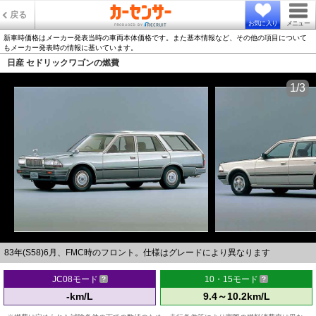
戻る
お気に入り
メニュー
新車時価格はメーカー発表当時の車両本体価格です。また基本情報など、その他の項目について
もメーカー発表時の情報に基いています。
日産 セドリックワゴンの燃費
1/3
83年(S58)6月、FMC時のフロント。仕様はグレードにより異なります
JC08モード
10・15モード
-km/L
9.4～10.2km/L