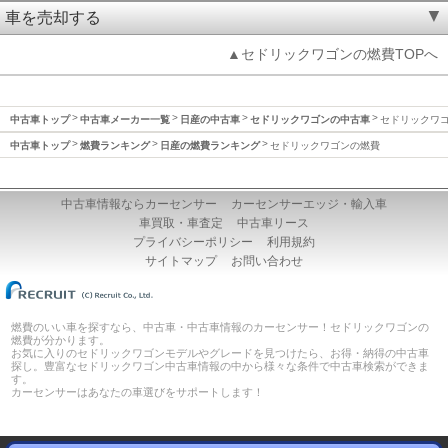
車を売却する
▲セドリックワゴンの燃費TOPへ
中古車トップ
中古車メーカー一覧
日産の中古車
セドリックワゴンの中古車
セドリックワ
中古車トップ
燃費ランキング
日産の燃費ランキング
セドリックワゴンの燃費
中古車情報ならカーセンサー
カーセンサーエッジ・輸入車
車買取・車査定
中古車リース
プライバシーポリシー
利用規約
サイトマップ
お問い合わせ
燃費のいい車を探すなら、中古車・中古車情報のカーセンサー！セドリックワゴンの
燃費が分かります。
お気に入りのセドリックワゴンモデルやグレードを見つけたら、お得・納得の中古車
探し。豊富なセドリックワゴン中古車情報の中から様々な条件で中古車検索ができま
す。
カーセンサーはあなたの車選びをサポートします！