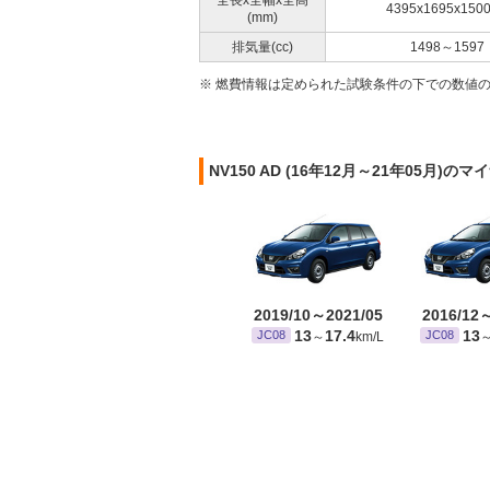
全長x全幅x全高
4395x1695x150
(mm)
排気量(cc)
1498～1597
※ 燃費情報は定められた試験条件の下での数値
NV150 AD (16年12月～21年05月)
2019/10～2021/05
2016/12
13
17.4
13
JC08
JC08
～
km/L