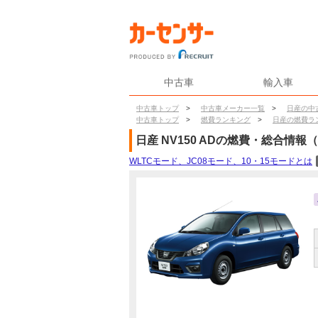
中古車
輸入車
中古車トップ
>
中古車メーカー一覧
>
日産の中
中古車トップ
>
燃費ランキング
>
日産の燃費ラ
日産
NV150 AD
の燃費・総合情報（
WLTCモード、JC08モード、10・15モードとは