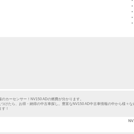
カーセンサー！NV150 ADの燃費が分かります。
を見つけたら、お得・納得の中古車探し。豊富なNV150 AD中古車情報の中から様々
ます！
NV