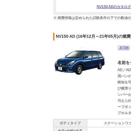
NV150 ADのカタ
※ 燃費情報は定められた試験条件の下での数値
NV150 AD (16年12月～21年05月)の燃
JC08
名前を
AD／A
用バンの
検知を
び横滑
ンパー
与えら
ーブボッ
プホルダ
ボディタイプ
ステーションワ