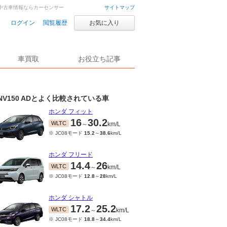
古車・中古車情報ならカーセンサー
サイトマップ
ログイン
閲覧履歴
お気に入り
車買取
お役立ち記事
NV150 ADとよく比較されている車
ホンダ フィット
16
30.2
WLTC
～
km/L
※ JC08モード
15.2
～
38.6
km/L
ホンダ フリード
14.4
26
WLTC
～
km/L
※ JC08モード
12.8
～
28
km/L
ホンダ シャトル
17.2
25.2
WLTC
～
km/L
※ JC08モード
18.8
～
34.4
km/L