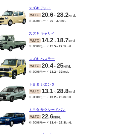
スズキ アルト
20.6
28.2
WLTC
～
km/L
※ JC08モード
20
～
37
km/L
スズキ キャリイ
14.2
18.7
WLTC
～
km/L
※ JC08モード
15.5
～
22.5
km/L
スズキ ハスラー
20.4
25
WLTC
～
km/L
※ JC08モード
23.2
～
32
km/L
トヨタ シエンタ
13.1
28.8
WLTC
～
km/L
※ JC08モード
13.2
～
28.8
km/L
トヨタ サクシードバン
22.6
WLTC
km/L
※ JC08モード
13.4
～
27.8
km/L