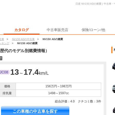
日産 NV150 ADの燃費 | 中
カタログ
中古車販売店
保険/ローン/他
古車
>
NV150 ADの中古車
>
NV150 ADの燃費
ンキング
>
NV150 ADの燃費
歴代のモデル別燃費情報）
？
13
17.4
JC08
～
km/L
価格
156万円～198万円
排気量
1498～1597cc
総合評価：
4.0
クチコミ数：
3
件
この車種の中古車を探す