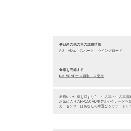
◆日産の他の車の燃費情報
AD
ADエキスパート
ウイングロード
◆車を売却する
NV150 ADの車買取・車査定
燃費のいい車を探すなら、中古車・中古車情報の
お気に入りのNV150 ADモデルやグレード
カーセンサーはあなたの車選びをサポートし