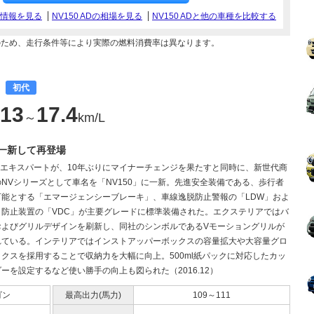
ログ情報を見る
NV150 ADの相場を見る
NV150 ADと他の車種を比較する
のため、走行条件等により実際の燃料消費率は異なります。
費
初代
13
17.4
～
km/L
一新して再登場
Dエキスパートが、10年ぶりにマイナーチェンジを果たすと同時に、新世代商
NVシリーズとして車名を「NV150」に一新。先進安全装備である、歩行者
可能とする「エマージェンシーブレーキ」、車線逸脱防止警報の「LDW」およ
り防止装置の「VDC」が主要グレードに標準装備された。エクステリアではバ
およびグリルデザインを刷新し、同社のシンボルであるVモーショングリルが
れている。インテリアではインストアッパーボックスの容量拡大や大容量グロ
クスを採用することで収納力を大幅に向上。500ml紙パックに対応したカッ
ーを設定するなど使い勝手の向上も図られた（2016.12）
ゴン
最高出力(馬力)
109～111