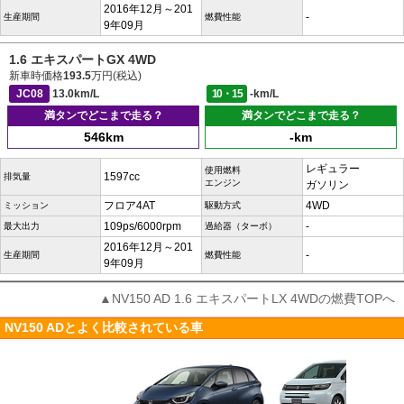
2016年12月～201
-
生産期間
燃費性能
9年09月
1.6 エキスパートGX 4WD
新車時価格
193.5
万円(税込)
JC08
13.0km/L
10・15
-km/L
満タンでどこまで走る？
満タンでどこまで走る？
546km
-km
レギュラー
使用燃料
1597cc
排気量
エンジン
ガソリン
フロア4AT
4WD
ミッション
駆動方式
109ps/6000rpm
-
最大出力
過給器（ターボ）
2016年12月～201
-
生産期間
燃費性能
9年09月
▲NV150 AD 1.6 エキスパートLX 4WDの燃費TOPへ
NV150 ADとよく比較されている車