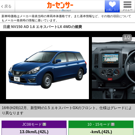
戻る
お気に入り
メニュー
新車時価格はメーカー発表当時の車両本体価格です。また基本情報など、その他の項目について
もメーカー発表時の情報に基いています。
日産 NV150 AD 1.6 エキスパートLX 4WDの燃費
1/2
16年(H28)12月、新型時の1.5 エキスパートGXのフロント。仕様はグレードによ
り異なります
JC08モード
10・15モード
13.0km/L(42L)
-km/L(42L)