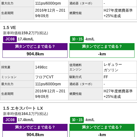
111ps/6000rpm
-
最大出力
過給器（ターボ）
2016年12月～201
H27年度燃費基準
生産期間
燃費性能
9年09月
+25%達成
1.5 VE
新車時価格
159.2
万円(税込)
JC08
17.4km/L
10・15
-km/L
満タンでどこまで走る？
満タンでどこまで走る？
904.8km
-km
レギュラー
使用燃料
1498cc
排気量
エンジン
ガソリン
フロアCVT
FF
ミッション
駆動方式
111ps/6000rpm
-
最大出力
過給器（ターボ）
2016年12月～201
H27年度燃費基準
生産期間
燃費性能
9年09月
+25%達成
1.5 エキスパート LX
新車時価格
164.1
万円(税込)
JC08
17.4km/L
10・15
-km/L
満タンでどこまで走る？
満タンでどこまで走る？
904.8km
-km