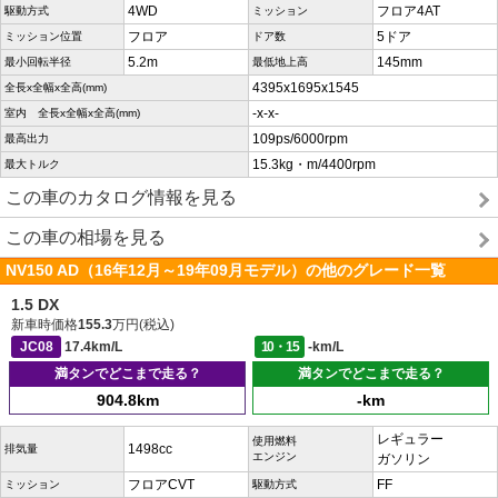
4WD
フロア4AT
駆動方式
ミッション
フロア
5ドア
ミッション位置
ドア数
5.2m
145mm
最小回転半径
最低地上高
4395x1695x1545
全長x全幅x全高(mm)
-x-x-
室内 全長x全幅x全高(mm)
109ps/6000rpm
最高出力
15.3kg・m/4400rpm
最大トルク
この車のカタログ情報を見る
この車の相場を見る
NV150 AD（16年12月～19年09月モデル）の他のグレード一覧
1.5 DX
新車時価格
155.3
万円(税込)
JC08
17.4km/L
10・15
-km/L
満タンでどこまで走る？
満タンでどこまで走る？
904.8km
-km
レギュラー
使用燃料
1498cc
排気量
エンジン
ガソリン
フロアCVT
FF
ミッション
駆動方式