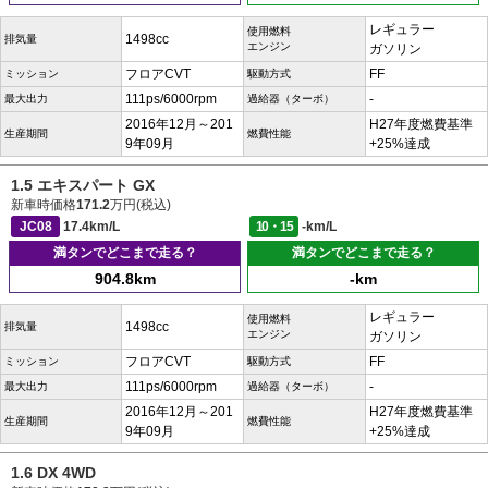
レギュラー
使用燃料
1498cc
排気量
エンジン
ガソリン
フロアCVT
FF
ミッション
駆動方式
111ps/6000rpm
-
最大出力
過給器（ターボ）
2016年12月～201
H27年度燃費基準
生産期間
燃費性能
9年09月
+25%達成
1.5 エキスパート GX
新車時価格
171.2
万円(税込)
JC08
17.4km/L
10・15
-km/L
満タンでどこまで走る？
満タンでどこまで走る？
904.8km
-km
レギュラー
使用燃料
1498cc
排気量
エンジン
ガソリン
フロアCVT
FF
ミッション
駆動方式
111ps/6000rpm
-
最大出力
過給器（ターボ）
2016年12月～201
H27年度燃費基準
生産期間
燃費性能
9年09月
+25%達成
1.6 DX 4WD