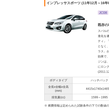
インプレッサスポーツ (11年12月～16年
JC08
既存の
スバル
進化を
ティ」
となく
ラス」
効果で
ジンは、
にロン
(2011.1
ボディタイプ
ハッチバック
全長x全幅x全高
4415x1740x146
(mm)
排気量(cc)
1599～1995
※ 燃費情報は定められた試験条件の下での数値