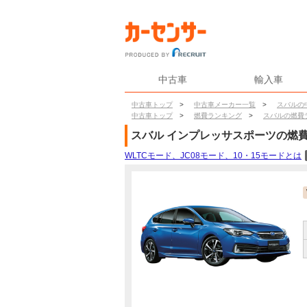
中古車
輸入車
中古車トップ
>
中古車メーカー一覧
>
スバルの
中古車トップ
>
燃費ランキング
>
スバルの燃費
スバル
インプレッサスポーツ
の燃
WLTCモード、JC08モード、10・15モードとは