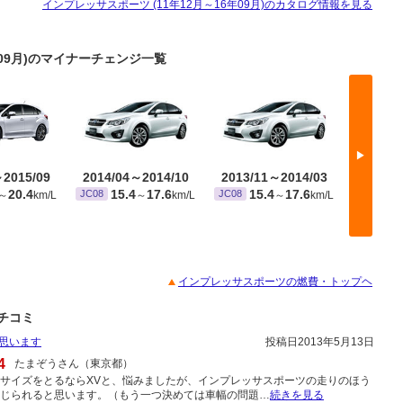
インプレッサスポーツ (11年12月～16年09月)のカタログ情報を見る
年09月)のマイナーチェンジ一覧
▶
～2015/09
2014/04～2014/10
2013/11～2014/03
2011/
20.4
15.4
17.6
15.4
17.6
1
JC08
JC08
JC08
～
km/L
～
km/L
～
km/L
※ 10・15
インプレッサスポーツの燃費・トップヘ
チコミ
思います
投稿日2013年5月13日
4
たまぞうさん（東京都）
サイズをとるならXVと、悩みましたが、インプレッサスポーツの走りのほう
じられると思います。（もう一つ決めては車幅の問題…
続きを見る