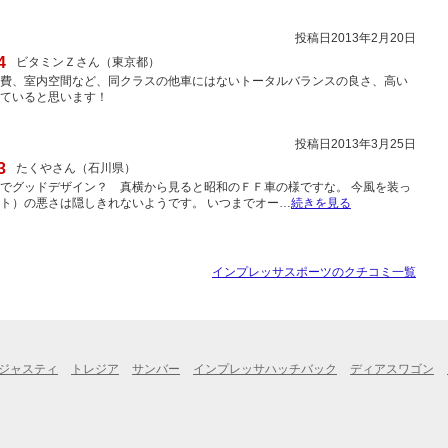
投稿日2013年2月20日
4
ビタミンＺさん（東京都）
費、室内空間など、同クラスの他車にはないトータルバランスの良さ、高い
ていると思います！
投稿日2013年3月25日
3
たくやさん（石川県）
でグッドデザイン？ 真横から見ると昭和のＦＦ車の様ですな。 今風を装っ
ト）の悪さは隠しきれないようです。 いつまでオー…
続きを見る
インプレッサスポーツのクチコミ一覧
ジャスティ
トレジア
サンバー
インプレッサハッチバック
ディアスワゴン