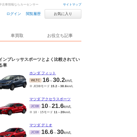
・中古車情報ならカーセンサー
サイトマップ
ログイン
閲覧履歴
お気に入り
車買取
お役立ち記事
インプレッサスポーツとよく比較されてい
る車
ホンダ フィット
16
30.2
WLTC
～
km/L
※ JC08モード
15.2
～
38.6
km/L
マツダ アクセラスポーツ
10
21.6
JC08
～
km/L
※ 10・15モード
11
～
20
km/L
マツダ デミオ
16.6
30
JC08
～
km/L