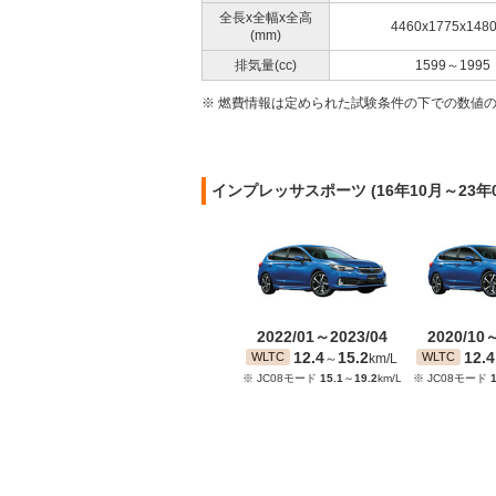
全長x全幅x全高
4460x1775x148
(mm)
排気量(cc)
1599～1995
※ 燃費情報は定められた試験条件の下での数値
インプレッサスポーツ (16年10月～23
2022/01～2023/04
2020/10
12.4
15.2
12.4
WLTC
WLTC
～
km/L
※ JC08モード
15.1
～
19.2
km/L
※ JC08モード
1