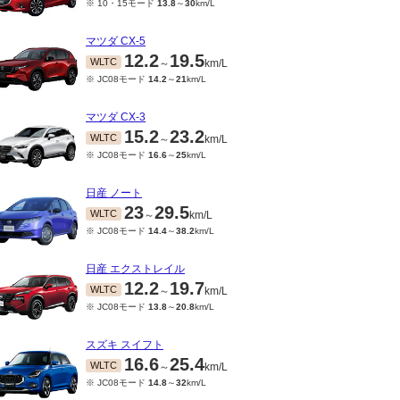
※ 10・15モード
13.8
～
30
km/L
マツダ CX-5
12.2
19.5
WLTC
～
km/L
※ JC08モード
14.2
～
21
km/L
マツダ CX-3
15.2
23.2
WLTC
～
km/L
※ JC08モード
16.6
～
25
km/L
日産 ノート
23
29.5
WLTC
～
km/L
※ JC08モード
14.4
～
38.2
km/L
日産 エクストレイル
12.2
19.7
WLTC
～
km/L
※ JC08モード
13.8
～
20.8
km/L
スズキ スイフト
16.6
25.4
WLTC
～
km/L
※ JC08モード
14.8
～
32
km/L