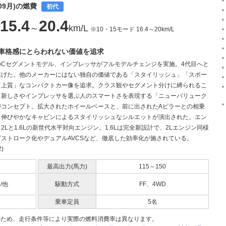
09月)の燃費
初代
15.4
20.4
～
km/L
※10・15モード 16.4～20km/L
車格感にとらわれない価値を追求
のCセグメントモデル、インプレッサがフルモデルチェンジを実施。4代目へと
遂げた。他のメーカーにはない独自の価値である「スタイリッシュ」「スポー
「上質」なコンパクトカー像を追求。クラス観やセグメント分けに縛られるこ
、新しさやインプレッサを選ぶ人のスマートさを表現する「ニューバリューク
がコンセプト。拡大されたホイールベースと、前に出されたAピラーとの相乗
、伸びやかなキャビンによるスタイリッシュなシルエットが演出された。エン
2Lと1.6Lの新世代水平対向エンジン。1.6Lは完全新設計で、2Lエンジン同様
グストローク化やデュアルAVCSなど、徹底した効率化が施されている。
2)
最高出力(馬力)
115～150
5/他
駆動方式
FF、4WD
乗車定員
5名
のため、走行条件等により実際の燃料消費率は異なります。