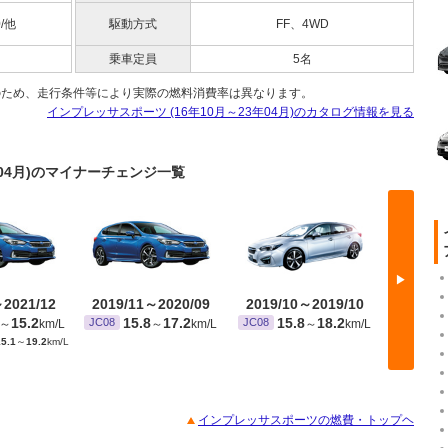
0/他
駆動方式
FF、4WD
乗車定員
5名
のため、走行条件等により実際の燃料消費率は異なります。
インプレッサスポーツ (16年10月～23年04月)のカタログ情報を見る
年04月)のマイナーチェンジ一覧
▶
～2021/12
2019/11～2020/09
2019/10～2019/10
2018/
15.2
15.8
17.2
15.8
18.2
1
JC08
JC08
JC08
～
km/L
～
km/L
～
km/L
5.1
～
19.2
km/L
インプレッサスポーツの燃費・トップヘ