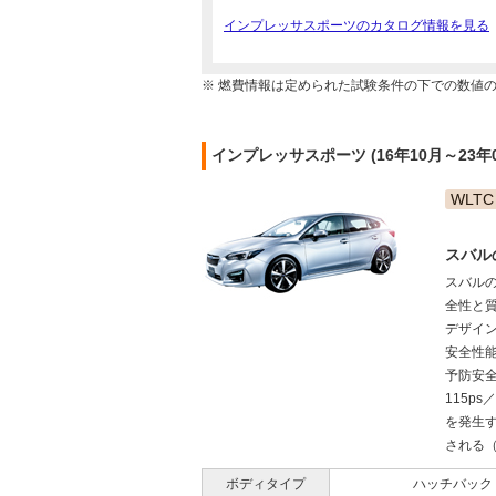
インプレッサスポーツのカタログ情報を見る
※ 燃費情報は定められた試験条件の下での数値
インプレッサスポーツ (16年10月～23年
WLTC
スバル
スバルの
全性と
デザイ
安全性
予防安全
115p
を発生す
される（2
ボディタイプ
ハッチバック