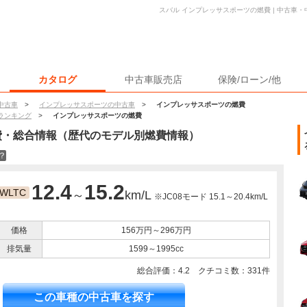
スバル インプレッサスポーツの燃費 | 中古車
カタログ
中古車販売店
保険/ローン/他
中古車
>
インプレッサスポーツの中古車
>
インプレッサスポーツの燃費
ランキング
>
インプレッサスポーツの燃費
費・総合情報（歴代のモデル別燃費情報）
？
12.4
15.2
WLTC
～
km/L
※JC08モード 15.1～20.4km/L
価格
156万円～296万円
排気量
1599～1995cc
総合評価：
4.2
クチコミ数：
331
件
この車種の中古車を探す