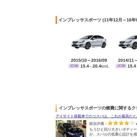
インプレッサスポーツ (11年12月～16
2015/10～2016/09
2014/11
15.4
20.4
15.4
JC08
JC08
～
km/L
インプレッサスポーツの燃費に関するク
アイサイト搭載車でのコスパは、これが最高だと
総合評価：
もうひと回り大きいボディー
が、スバルの低重心設計を感