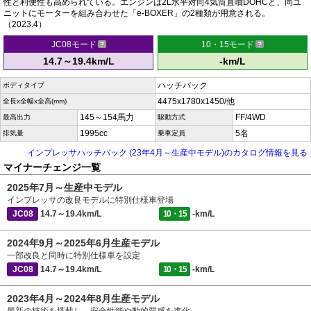
性と利便性も高められている。エンジンは2L水平対向4気筒直噴DOHCと、同ユ
ニットにモーターを組み合わせた「e-BOXER」の2種類が用意される。
（2023.4）
JC08モード
10・15モード
14.7～19.4km/L
-km/L
ハッチバック
ボディタイプ
4475x1780x1450/他
全長x全幅x全高(mm)
145～154馬力
FF/4WD
最高出力
駆動方式
1995cc
5名
排気量
乗車定員
インプレッサハッチバック (23年4月～生産中モデル)のカタログ情報を見る
マイナーチェンジ一覧
2025年7月～生産中モデル
インプレッサの改良モデルに特別仕様車登場
JC08
14.7～19.4km/L
10・15
-km/L
2024年9月～2025年6月生産モデル
一部改良と同時に特別仕様車を設定
JC08
14.7～19.4km/L
10・15
-km/L
2023年4月～2024年8月生産モデル