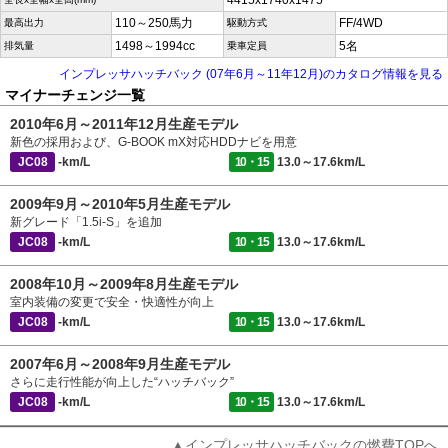
4415x1740x1475
110～250馬力
FF/4WD
最高出力
駆動方式
1498～1994cc
5名
排気量
乗車定員
インプレッサハッチバック (07年6月～11年12月)のカタログ情報を見る
マイナーチェンジ一覧
2010年6月～2011年12月生産モデル
新色の採用および、G-BOOK mX対応HDDナビを用意
JC08
-km/L
10・15
13.0～17.6km/L
2009年9月～2010年5月生産モデル
新グレード「1.5i-S」を追加
JC08
-km/L
10・15
13.0～17.6km/L
2008年10月～2009年8月生産モデル
室内装備の変更で安全・快適性が向上
JC08
-km/L
10・15
13.0～17.6km/L
2007年6月～2008年9月生産モデル
さらに走行性能が向上した“ハッチバック”
JC08
-km/L
10・15
13.0～17.6km/L
▲インプレッサハッチバックの燃費TOPへ