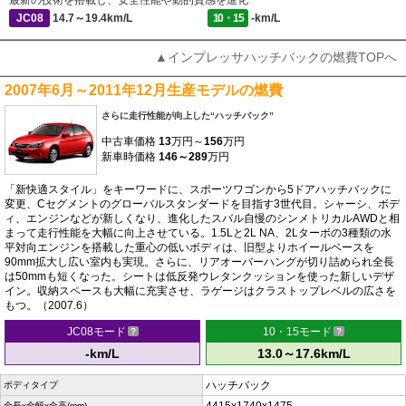
最新の技術を搭載し、安全性能や動的質感を進化
JC08
14.7～19.4km/L
10・15
-km/L
▲インプレッサハッチバックの燃費TOPへ
2007年6月～2011年12月生産モデルの燃費
さらに走行性能が向上した“ハッチバック”
中古車価格
13
万円～
156
万円
新車時価格
146～289
万円
「新快適スタイル」をキーワードに、スポーツワゴンから5ドアハッチバックに
変更、Cセグメントのグローバルスタンダードを目指す3世代目。シャーシ、ボデ
ィ、エンジンなどが新しくなり、進化したスバル自慢のシンメトリカルAWDと相
まって走行性能を大幅に向上させている。1.5Lと2L NA、2Lターボの3種類の水
平対向エンジンを搭載した重心の低いボディは、旧型よりホイールベースを
90mm拡大し広い室内も実現。さらに、リアオーバーハングが切り詰められ全長
は50mmも短くなった。シートは低反発ウレタンクッションを使った新しいデザ
イン。収納スペースも大幅に充実させ、ラゲージはクラストップレベルの広さを
もつ。（2007.6）
JC08モード
10・15モード
-km/L
13.0～17.6km/L
ハッチバック
ボディタイプ
全長x全幅x全高(mm)