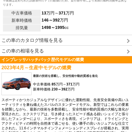
※燃費は定められた試験条件の下での数値のため、走行条件等により実際の燃料消費率は異な
ります。
中古車価格
13
万円～
371
万円
146～392
万円
新車時価格
1498～1995
cc
排気量
この車のカタログ情報を見る
この車の相場を見る
インプレッサハッチバック歴代モデルの燃費
2023年4月～生産中モデルの燃費
最新の技術を搭載し、安全性能や動的質感を進化
中古車価格
85
万円～
371
万円
新車時価格
230～392
万円
スポーティかつカジュアルなデザインに優れた運動性能、先進安全装備や高いユ
ーティリティを兼ね備えたスバルのスタンダードモデル。新型ではこれらの要素
を踏襲しながら、最新の技術を多数搭載し、安全性能や動的質感の大幅な進化が
実現された。エクステリアは、引き締まったスピード感ある鋭いシェイプと張り
出したフェンダーにより、スポーティさを表現。インテリアは、ドライビングと
アクティビティの時間を自然体で過ごせる、使い勝手の良いカジュアルな仕立て
とされた。11.6インチマルチインフォメーションディスプレイが搭載され、実用