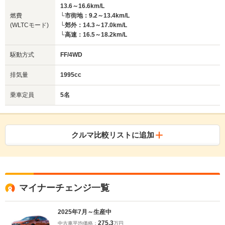
13.6～16.6km/L
燃費
└市街地：9.2～13.4km/L
(WLTCモード)
└郊外：14.3～17.0km/L
└高速：16.5～18.2km/L
駆動方式
FF/4WD
排気量
1995cc
乗車定員
5名
クルマ比較リストに追加
マイナーチェンジ一覧
2025年7月～生産中
275.3
中古車平均価格：
万円