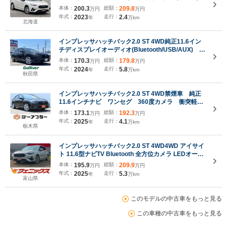
カメラ ナビTV シートヒーター/ステアヒーター
本体：
200.3
総額：
209.8
万円
万円
ETC BSM パドルシフト プッシュスタート リ
年式：
2023
走行：
2.4
年
万km
アフォグ SI-DRIVE 本州仕入れ
北海道
インプレッサハッチバック2.0 ST 4WD純正11.6イン
チディスプレイオーディオ(Bluetooth/USB/AUX)
USB入力端子 バックカメラ 社外前方ドライブレコ
本体：
170.3
総額：
179.8
万円
万円
ーダー ビルトインETC 追従クルーズコントロー
年式：
2024
走行：
5.8
年
万km
ル ツーリングアシスト 前席シートエアコン
秋田県
インプレッサハッチバック2.0 ST 4WD禁煙車 純正
11.6インチナビ ワンセグ 360度カメラ 衝突軽
減 アダプティブクルーズコントロール クリアラン
本体：
173.1
総額：
192.3
万円
万円
スソナー 電動格納ミラー レーンアシスト パーク
年式：
2025
走行：
4.1
年
万km
アシスト シートヒーター Bluetooth接続
栃木県
インプレッサハッチバック2.0 ST 4WD4WD アイサイ
ト 11.6型ナビTV Bluetooth 全方位カメラ LEDオート
ライト 前席シートヒーター ドラレコ ドライバーモニ
本体：
195.9
総額：
209.9
万円
万円
タリング アイドリングストップ 禁煙車 ETC 試乗OK
年式：
2025
走行：
5.3
年
万km
富山県
このモデルの中古車をもっと見る
この車種の中古車をもっと見る