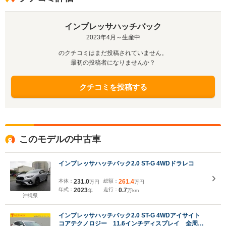
ェイプと張り出したフェンダーにより、スポーティ
さを表現。インテリアは、ドライビングとアクティ
ビティの時間を自然体で過ごせる、使い勝手の良い
インプレッサハッチバック
カジュアルな仕立てとされた。11.6インチマルチイ
2023年4月～生産中
ンフォメーションディスプレイが搭載され、実用性
と利便性も高められている。エンジンは2L水平対向
のクチコミはまだ投稿されていません。
4気筒直噴DOHCと、同ユニットにモーターを組み合
最初の投稿者になりませんか？
わせた「e-BOXER」の2種類が用意される。
（2023.4）
クチコミを投稿する
このモデルの中古車
インプレッサハッチバック2.0 ST-G 4WDドラレコ
本体：
231.0
総額：
261.4
万円
万円
年式：
2023
走行：
0.7
年
万km
沖縄県
インプレッサハッチバック2.0 ST-G 4WDアイサイト
コアテクノロジー 11.6インチディスプレイ 全周囲