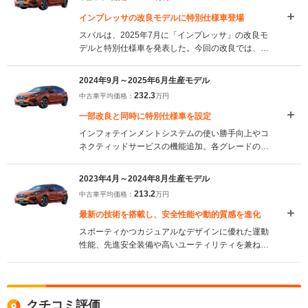
インプレッサの改良モデルに特別仕様車登場
スバルは、2025年7月に「インプレッサ」の改良モ
デルと特別仕様車を発表した。今回の改良では、ボ
ディカラーに新たに「シトロンイエロー・パール」
が追加され、運転支援機能として「緊急時プリクラ
2024年9月～2025年6月生産モデル
ッシュステアリング」や「スバルリアビークルディ
232.3
中古車平均価格：
万円
テクション」などが全グレードに標準装備された。
注目点としては、ドライバー異常時対応システムの
一部改良と同時に特別仕様車を設定
強化であり、ドライバーが長時間のわき見や居眠り
インフォテインメントシステムの使い勝手向上やコ
をした場合に自動的に対応する機能が導入された。
ネクティッドサービスの機能追加。各グレードの装
さらに、特別仕様車として「ST スタイル エディシ
備見直しを行い、装着率の高かったアイテムを標準
ョン」と「ST-H スタイル エディション」が新たに
装備化する一部改良を行った。2.0Lガソリンエンジ
設定され、内外装をブラック基調とし、室内各所に
2023年4月～2024年8月生産モデル
ンモデルには、アイサイトセイフティプラスやコー
赤の差し色を入れるスポーティなデザインが施され
213.2
中古車平均価格：
万円
ナリングランプ＆ステアリング連動ヘッドランプ、
た。（2025.7）
ダークメタリック17インチアルミホイールを標準装
最新の技術を搭載し、安全性能や動的質感を進化
備した特別仕様車「ST スマート エディション」を
スポーティかつカジュアルなデザインに優れた運動
設定している。（2024.9）
性能、先進安全装備や高いユーティリティを兼ね備
えたスバルのスタンダードモデル。新型ではこれら
の要素を踏襲しながら、最新の技術を多数搭載し、
安全性能や動的質感の大幅な進化が実現された。エ
クステリアは、引き締まったスピード感ある鋭いシ
クチコミ評価