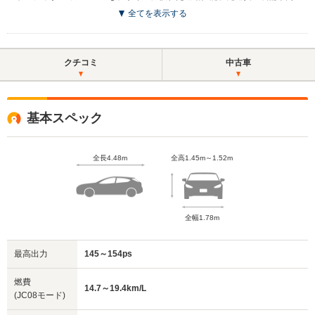
全てを表示する
クチコミ
中古車
基本スペック
全長4.48m
全高1.45m～1.52m
全幅1.78m
最高出力
145～154ps
燃費
14.7～19.4km/L
(JC08モード)