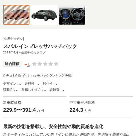
生産中モデル
スバル インプレッサハッチバック
2023年4月～生産中のカタログ
-
総合評価
点
クチコミ件数
-
件 ｜ ハッチバックランキング
94
位
-
-
-
デザイン :
走行性 :
居住性 :
-
-
-
積載性 :
運転しやすさ :
維持費 :
新車時価格
中古車平均価格
229.9〜391.4
224.3
万円
万円
最新の技術を搭載し、安全性能や動的質感を進化
スポーティかつカジュアルなデザインに優れた運動性能、先進安全装備や高いユーティリティを兼ね備えたスバルのスタンダードモデル。新型ではこれらの要素を踏襲しながら、最新の技術を多数搭載し、安全性能や動的質感の大幅な進化が実現された。エクステリアは、引き締まったスピード感ある鋭いシェイプと張り出したフェンダーにより、スポーティさを表現。インテリアは、ドライビングとアクティビティの時間を自然体で過ごせる、使い勝手の良いカジュアルな仕立てとされた。11.6インチマルチインフォメーションディスプレイが搭載され、実用性と利便性も高められている。エンジンは2L水平対向4気筒直噴DOHCと、同ユニットにモーターを組み合わせた「e-BOXER」の2種類が用意される。（2023.4）