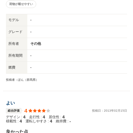
荷物が載せやすい
モデル
-
グレード
-
所有者
その他
所有期間
-
燃費
-
投稿者：ぽん（群馬県）
よい
4
総合評価
投稿日：
2013
年
02
月
15
日
4
4
4
デザイン :
走行性 :
居住性 :
4
4
-
積載性 :
運転しやすさ :
維持費 :
良かった点