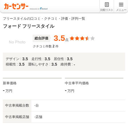
比較リスト
メニュー
フリースタイルの口コミ・クチコミ・評価・評判一覧
フォード フリースタイル
3.5
総合評価
点
2
クチコミ件数
件
3.5
3.5
3.5
デザイン :
走行性 :
居住性 :
3.5
3.5
-
積載性 :
運転しやすさ :
維持費 :
新車価格
中古車平均価格
-
-
万円
万円
中古車掲載台数
-台
中古車掲載店舗
-店舗