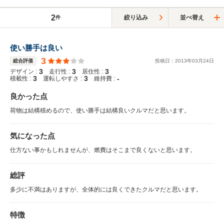
2
絞り込み
並べ替え
件
使い勝手は良い
3
総合評価
投稿日：
2013
年
03
月
24
日
3
3
3
デザイン :
走行性 :
居住性 :
3
3
-
積載性 :
運転しやすさ :
維持費 :
良かった点
荷物は結構積めるので、使い勝手は結構良いクルマだと思います。
気になった点
仕方ない事かもしれませんが、燃費はそこまで良くないと思います。
総評
多少に不満はありますが、全体的には良くできたクルマだと思います。
特徴