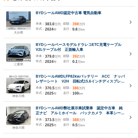
BYDシールAWD認定中古車 電気自動車
本体：
383.0
総額：
398
万円
万円
年式：
2024
走行：
0.6
年
万km
大分県
BYDシールベースモデルドラレコETC充電ケーブル
V2Lケーブル付 正規輸入車
本体：
379.0
総額：
392
万円
万円
年式：
2024
走行：
0.1
年
万km
三重県
BYDシールAWDLFP82kwバッテリー ACC ナッパ
レザーシート V2H 回転式15.6インチディスプレ
イ ヘッドアップディスプレイ シートヒーター ベ
本体：
370.5
総額：
386
万円
万円
ンチレーション
年式：
2025
走行：
100
年
km
神奈川県
BYDシールAWD弊社展示車試乗車 認定中古車 純
正ナビ アルミホイール バックカメラ 本革シー
ト ブラインドスポットモニター アラウンドビュー
本体：
373.5
総額：
388
万円
万円
モニター
年式：
2025
走行：
0.5
年
万km
神奈川県