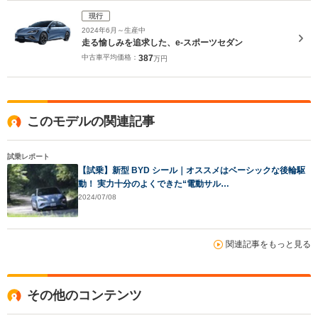
現行
2024年6月～生産中
走る愉しみを追求した、e-スポーツセダン
中古車平均価格：
387
万円
このモデルの関連記事
試乗レポート
【試乗】新型 BYD シール｜オススメはベーシックな後輪駆
動！ 実力十分のよくできた“電動サル…
2024/07/08
関連記事をもっと見る
その他のコンテンツ