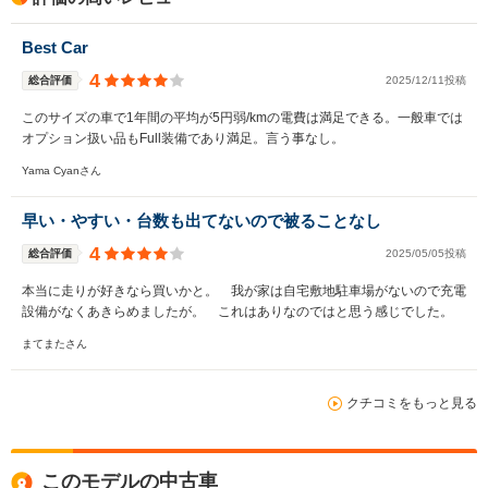
Best Car
4
総合評価
2025/12/11投稿
このサイズの車で1年間の平均が5円弱/kmの電費は満足できる。一般車では
オプション扱い品もFull装備であり満足。言う事なし。
Yama Cyanさん
早い・やすい・台数も出てないので被ることなし
4
総合評価
2025/05/05投稿
本当に走りが好きなら買いかと。 我が家は自宅敷地駐車場がないので充電
設備がなくあきらめましたが。 これはありなのではと思う感じでした。
まてまたさん
クチコミをもっと見る
このモデルの中古車