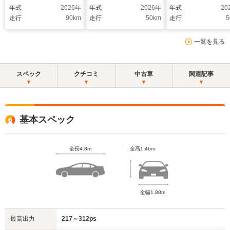
ー DYNAUDIO
年式
2026
年
年式
2026
年
年式
20
360°ビューカメラ
走行
90
km
走行
50
km
走行
5
スマホワイヤレス充
電 シートヒーター
一覧を見る
ステアリングヒータ
ー ベンチレーション
機能
スペック
クチコミ
中古車
関連記事
基本スペック
全長4.8m
全高1.46m
全幅1.88m
最高出力
217～312ps