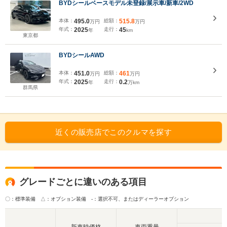
BYDシールベースモデル未登録/展示車/新車/2WD
本体：
495.0
総額：
515.8
万円
万円
年式：
2025
走行：
45
年
km
東京都
BYDシールAWD
本体：
451.0
総額：
461
万円
万円
年式：
2025
走行：
0.2
年
万km
群馬県
近くの販売店でこのクルマを探す
グレードごとに違いのある項目
〇：標準装備 △：オプション装備
-：選択不可、またはディーラーオプション
新車時価格
車両重量