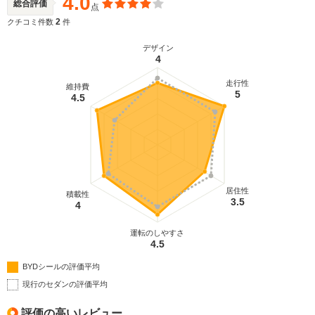
4.0
総合評価
点
2
クチコミ件数
件
デザイン
4
走行性
維持費
5
4.5
居住性
積載性
3.5
4
運転のしやすさ
4.5
BYDシールの評価平均
現行のセダンの評価平均
評価の高いレビュー