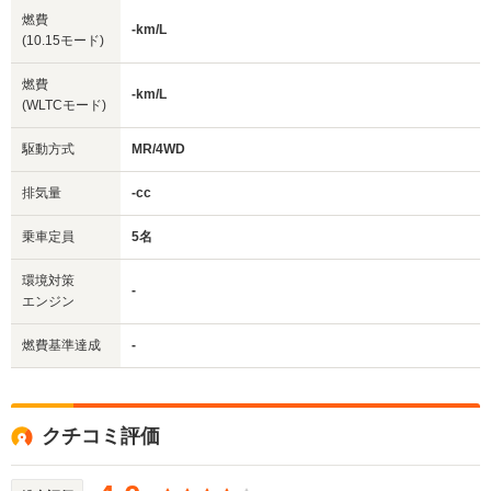
燃費
-km/L
(10.15モード)
燃費
-km/L
(WLTCモード)
駆動方式
MR/4WD
排気量
-cc
乗車定員
5名
環境対策
-
エンジン
燃費基準達成
-
クチコミ評価