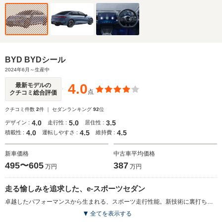
BYD BYDシール
2024年6月～生産中
4.0
最新モデルの
点
クチコミ総合評価
クチコミ件数
2
件 ｜ セダンランキング
92
位
4.0
5.0
3.5
デザイン :
走行性 :
居住性 :
4.0
4.5
4.5
積載性 :
運転しやすさ :
維持費 :
新車価格
中古車平均価格
495〜605
387
万円
万円
走る愉しみを追求した、e-スポーツセダン
卓越したパフォーマンスから生まれる、スポーツ走行性能。新技術に裏打ちされた安全性能。上質を極めた室内空間がもたらす快適性能。これらを併せ持つ、走る愉しみを追求したe-スポーツセダン。0-100km/h加速5.9秒、最大トルクは360N・mで、一充電走行距離は640kmを実現している。バッテリーとボディを一体化する革新的技術により、ボディ剛性と衝突安全性、ハンドリング性能の向上が図られた。EURO NCAP5つ星を取得するなど、高い安全性能が与えられた。ゆとりあふれるラグジュアリーな室内空間に加え、長距離ドライブにも十分な航続距離を実現。シーンを選ばず快適なドライブが可能とされる。15.6インチ電動回転式タッチスクリーンの採用など、ユーザビリティも高められている。（2024. 6）
全てを表示する