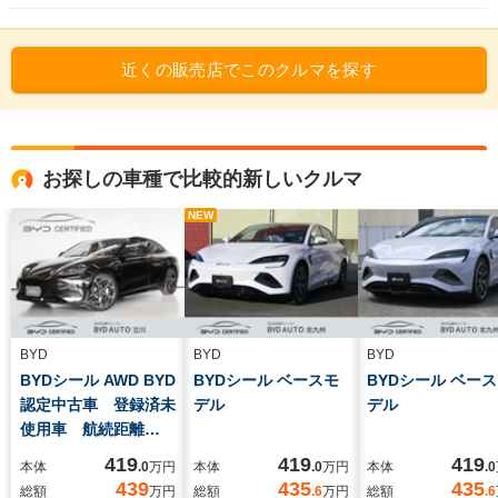
近くの販売店でこのクルマを探す
お探しの車種で比較的新しいクルマ
NEW
BYD
BYD
BYD
BYDシール AWD BYD
BYDシール ベースモ
BYDシール ベー
認定中古車 登録済未
デル
デル
使用車 航続距離
575km パノラマガラ
419
419
419
本体
.0
万円
本体
.0
万円
本体
.0
スルーフ ナッパレザ
439
435
435
総額
万円
総額
.6
万円
総額
.6