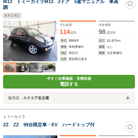
M13 トミーカイラM13 2ドア 5速マニュアル 車高
調
販売店保証
支払総額
本体価格
114
98.
0
万円
万円
年式
2003
年
走行
11.3
万km
車検
車検整備付
修復
なし
保証
保証付
整備
法定整備付
住所
愛知県日進市
今すぐ在庫確認・見積依頼
電話する
販売店：
スクエア名古屋
トミーカイラ
ZZ ZZ 99台限定車・EV ハードトップ付