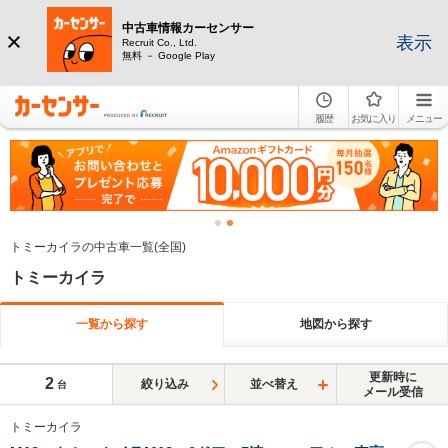
中古車情報カーセンサー
表示
Recruit Co., Ltd.
無料 － Google Play
履歴
お気に入り
メニュー
トミーカイラの中古車一覧(全国)
トミーカイラ
一覧から探す
地図から探す
更新時に
2
絞り込み
並べ替え
台
メール受信
トミーカイラ