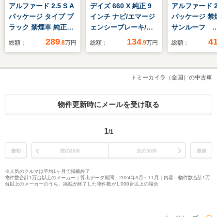
アルファード 2.5 S A
デイズ 660 X 純正 9
アルファード 2.
パッケージ タイプ ブ
インチ ナビ/エマージ
パッケージ 
ラック 禁煙車 純正9
ェンシーブレーキ/ア
サンルーフ
インチナビ 純正フリ
ラウンドビューモニタ
ALPINE11
289
134
4
総額：
.8
万円
総額：
.9
万円
総額：
ップダウンモニター
ー/EBD付ABS/横滑り
ALPINE後席
バックカメラ ETC レ
防止装置/アイドリン
ー モデリス
ーダークルーズコント
グストップ/フルセグ
ロ ブライン
トミーカイラ（全国）の中古車
ロール プリクラッシ
TV/エアバッグ 運転
トモニター 
ュセーフティ クリア
席/エアバッグ 助手席
トベンチレーシ
ランスソナー ハーフ
ヒーター デ
物件更新時にメールを受け取る
レザーシート 両側パ
ンナーミラー
ワースライドドア
バックドア 純
1
/1
インチAW
最初
前の30件
次の30件
最後
※人気のクルマは平均1ヶ月で掲載終了
物件数合計1万台以上のメーカー｜算出データ期間：2024年9月～11月｜内容：物件数合計1万
台以上のメーカーのうち、掲載が終了した物件数が1,000台以上の場合