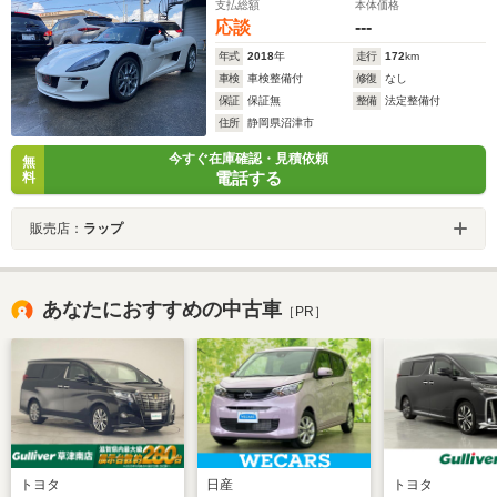
支払総額
本体価格
応談
---
年式
2018
年
走行
172
km
車検
車検整備付
修復
なし
保証
保証無
整備
法定整備付
住所
静岡県沼津市
今すぐ在庫確認・見積依頼
無
電話する
料
販売店：
ラップ
あなたにおすすめの中古車
［PR］
トヨタ
日産
トヨタ